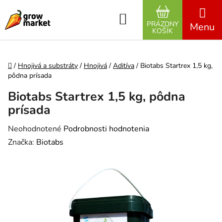
Prejsť na obsah
Hľadať
PRÁZDNY
NÁKUPNÝ K
KOŠÍK
Domov
/
Hnojivá a substráty
/
Hnojivá
/
Aditíva
/
Biotabs Startrex 1,5 kg,
pôdna prísada
Biotabs Startrex 1,5 kg, pôdna
prísada
Priemerné hodnotenie produktu je 0,0 z 5 hviezdičiek.
Neohodnotené
Podrobnosti hodnotenia
Značka:
Biotabs