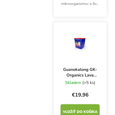
mikroorganizmov a živín
zlepšuje rastové
prostredie. Atami Worm
Delight zabezpečuje
zdravé a úrodné
prostredie pre korene a
komplexný rast.
Guanokalong GK-
Organics Lava
Worm 5 l, pôdna
Skladem
(>5 ks)
prísada
€19,96
VLOŽIŤ DO KOŠÍKA