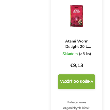
baktérií, ktoré zlepšujú
kvalitu substrátu a
príjem živín.
Atami Worm
Delight 20 l,
pôdna prísada
Skladem
(>5 ks)
€9,13
VLOŽIŤ DO KOŠÍKA
Bohatá zmes
organických látok,