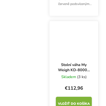
červeně podsvíceným
displejem a vážicí
plochou z nerezové
oceli. Umožňuje
přepínání měrných
jednotek pro vážení a
provoz bez baterií...
Stolní váha My
Weigh KD-8000 -
8 kg x 1 g
Skladem
(3 ks)
€112,96
VLOŽIŤ DO KOŠÍKA