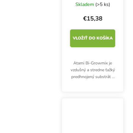
substrát
Skladem
(>5 ks)
€15,38
VLOŽIŤ DO KOŠÍKA
Atami Bi-Growmix je
vzdušný a stredne ťažký
predhnojený substrát s
perlitom vhodný na
pestovanie byliniek
vonku aj v interiéri.
Neobsahuje žiadne
škodlivé huby.