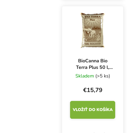
klasifikované ako
zdravotnícky výrobok
triedy I a osobné
ochranné prostriedky...
BioCanna Bio
Terra Plus 50 l,
organický substrát
Skladem
(>5 ks)
€15,79
VLOŽIŤ DO KOŠÍKA