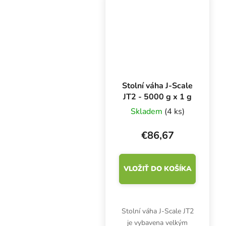
drobných predmetov a
vecí s maximálnou
hmotnosťou 0,5 kg.
Stolní váha J-Scale
JT2 - 5000 g x 1 g
Skladem
(4 ks)
€86,67
VLOŽIŤ DO KOŠÍKA
Stolní váha J-Scale JT2
je vybavena velkým