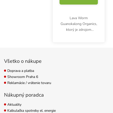
Lava Worm
Guanokalong Organics,
ktorý je zdrojom
prírodných minerálov,
živín a stopových
prvkov, zlepšuje pôdu,
Zápätie
takže už nie je potrebné
pridávať žiadne hnojivá.
Všetko o nákupe
Doprava a platba
Showroom Praha 6
Reklamácie / vrátenie tovaru
Nákupný poradca
Aktuality
Kalkulačka spotreby el. energie