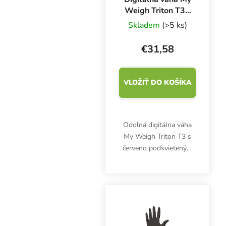
Weigh Triton T3 -
400 g x 0.01 g
Skladem
(>5 ks)
€31,58
VLOŽIŤ DO KOŠÍKA
Odolná digitálna váha
My Weigh Triton T3 s
červeno podsvieteným
displejom umožňuje
váženie s maximálnym
zaťažením 400 g a
rozlíšením 0,01 g.
Presná váha vrátane
batérií.