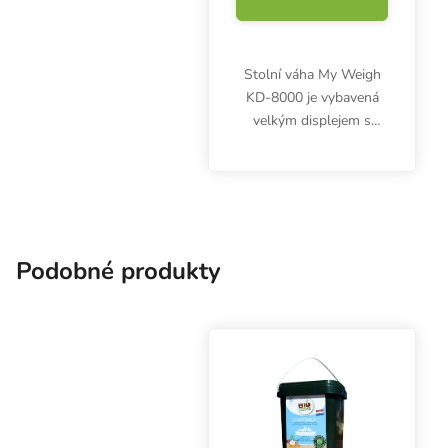
Stolní váha My Weigh
KD-8000 je vybavená
velkým displejem s
vypínatelným
podsvícením a
odstranitelným
ochranným krytem pro
práci v nečistém
prostředí. S funkcí...
Podobné produkty