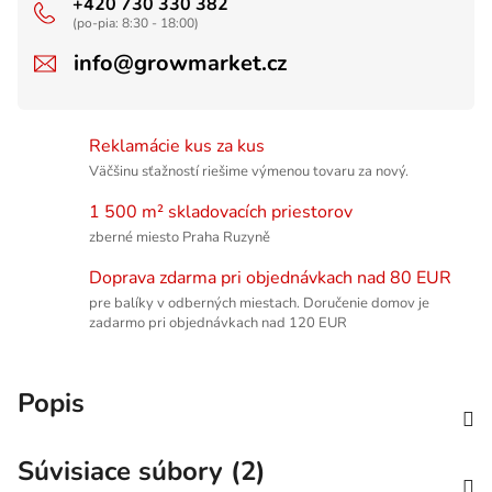
+420 730 330 382
(po-pia: 8:30 - 18:00)
info@growmarket.cz
Reklamácie kus za kus
Väčšinu sťažností riešime výmenou tovaru za nový.
1 500 m² skladovacích priestorov
zberné miesto Praha Ruzyně
Doprava zdarma pri objednávkach nad 80 EUR
pre balíky v odberných miestach. Doručenie domov je
zadarmo pri objednávkach nad 120 EUR
Popis
Súvisiace súbory (2)