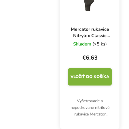
Mercator rukavice
Nitrylex Classic
BLACK XL, 100 ks
Skladem
(>5 ks)
€6,63
VLOŽIŤ DO KOŠÍKA
Vyšetrovacie a
nepudrované nitrilové
rukavice Mercator
Nitrylex Classic BLACK
XL, 100 ks. Sú