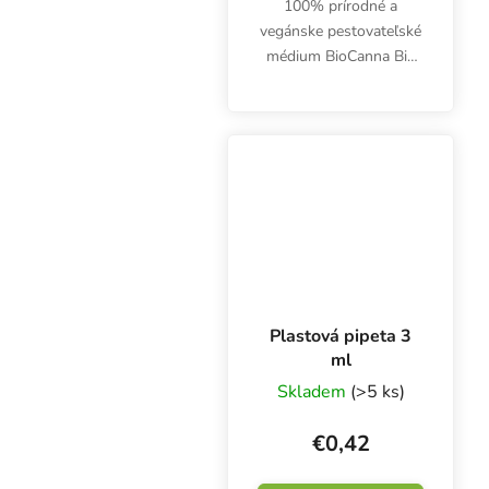
100% prírodné a
vegánske pestovateľské
médium BioCanna Bio
Terra Plus 50 l obsahuje
vysokokvalitnú bielu
rašelinu, špeciálnu
drvenú kôru a
vysokokvalitný kokos
Canna Coco....
Plastová pipeta 3
ml
Skladem
(>5 ks)
€0,42