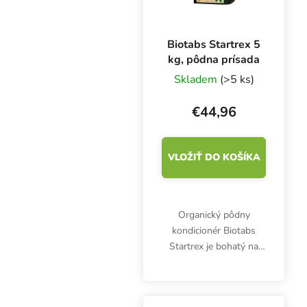
Biotabs Startrex 5
kg, pôdna prísada
Skladem
(>5 ks)
€44,96
VLOŽIŤ DO KOŠÍKA
Organický pôdny
kondicionér Biotabs
Startrex je bohatý na
humus, kremík a
obsahuje množstvo
prospešných pôdnych