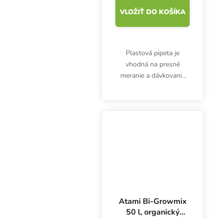
VLOŽIŤ DO KOŠÍKA
Plastová pipeta je
vhodná na presné
meranie a dávkovanie
hnojív, prísad alebo
kyselín. 3 ml pipeta nie
je určená len pre
pestovateľov.
Atami Bi-Growmix
50 l, organický