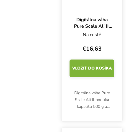
Digitálna váha
Pure Scale Ali II,
500 g x 0,1 g
Na cestě
€16,63
VLOŽIŤ DO KOŠÍKA
Digitálna váha Pure
Scale Ali II ponúka
kapacitu 500 g a
presnosť 0,1 g. Je
ideálna na váženie
potravín, byliniek alebo