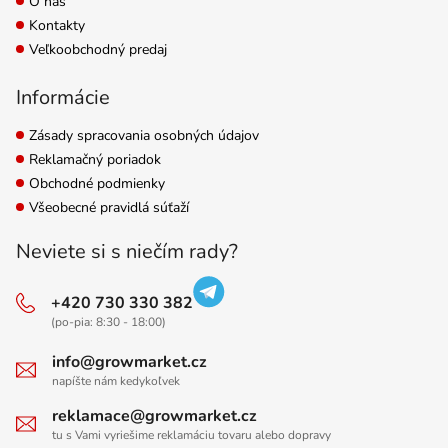
O nás
Kontakty
Veľkoobchodný predaj
Informácie
Zásady spracovania osobných údajov
Reklamačný poriadok
Obchodné podmienky
Všeobecné pravidlá súťaží
Neviete si s niečím rady?
+420 730 330 382
(po-pia: 8:30 - 18:00)
info@growmarket.cz
napíšte nám kedykoľvek
reklamace@growmarket.cz
tu s Vami vyriešime reklamáciu tovaru alebo dopravy