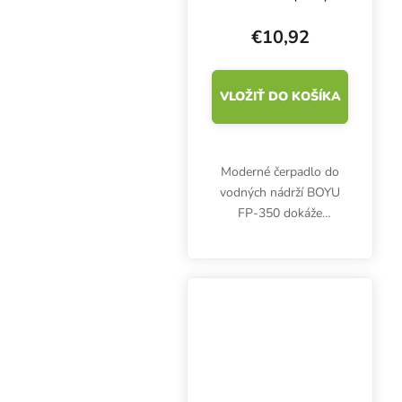
€10,92
VLOŽIŤ DO KOŠÍKA
Moderné čerpadlo do
vodných nádrží BOYU
FP-350 dokáže
prečerpať až 350 litrov
vody za hodinu. Príkon
6 W, výtlak 0,8 m,
rozmery 69x54x82 mm.