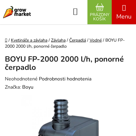
Prejsť na obsah
Hľadať
PRÁZDNY
NÁKUPNÝ K
KOŠÍK
Domov
/
Kvetináče a závlaha
/
Závlaha
/
Čerpadlá
/
Vodné
/
BOYU FP-
2000 2000 l/h, ponorné čerpadlo
BOYU FP-2000 2000 l/h, ponorné
čerpadlo
Priemerné hodnotenie produktu je 0,0 z 5 hviezdičiek.
Neohodnotené
Podrobnosti hodnotenia
Značka:
Boyu