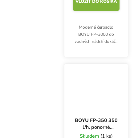
VLOŽIŤ DO KOŠÍKA
Moderné čerpadlo
BOYU FP-3000 do
vodných nádrží dokáže
prečerpať až 3 000 litrov
vody za hodinu. Príkon
68 W, výtlak 3,5 m,
rozmery 132x106x172
mm.
BOYU FP-350 350
l/h, ponorné
čerpadlo
Skladem
(1 ks)