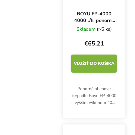
BOYU FP-4000
4000 l/h, ponorné
čerpadlo
Skladem
(>5 ks)
€65,21
VLOŽIŤ DO KOŠÍKA
Ponorné obehové
čerpadlo Boyu FP-4000
s vyšším výkonom 4000
litrov za hodinu a
výtlakom 3 metre.
Maximálny príkon 75 W.