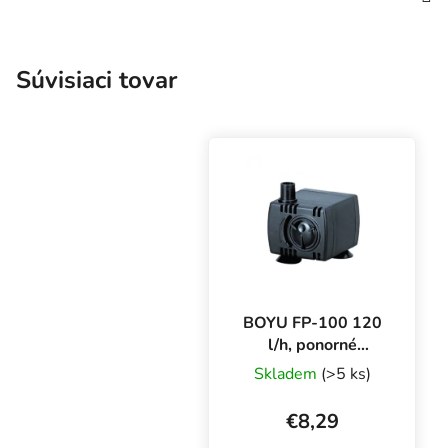
Súvisiaci tovar
BOYU FP-100 120
l/h, ponorné
čerpadlo
Skladem
(>5 ks)
€8,29