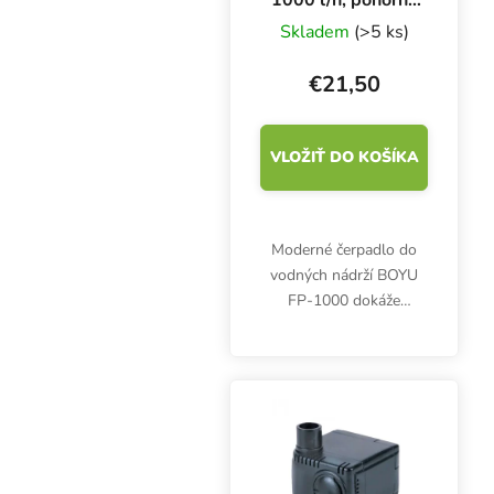
čerpadlo
Skladem
(>5 ks)
€21,50
VLOŽIŤ DO KOŠÍKA
Moderné čerpadlo do
vodných nádrží BOYU
FP-1000 dokáže
prečerpať až 1000 litrov
vody za hodinu. Príkon
16 W, výtlak 1,8 m,
rozmery 89 × 70 × 111
mm.