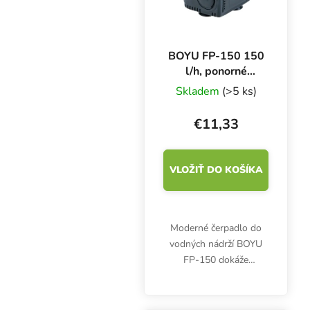
BOYU FP-150 150
l/h, ponorné
čerpadlo
Skladem
(>5 ks)
€11,33
VLOŽIŤ DO KOŠÍKA
Moderné čerpadlo do
vodných nádrží BOYU
FP-150 dokáže
prečerpať až 150 litrov
vody za hodinu. Príkon
2,5 W, výtlak 0,6 m,