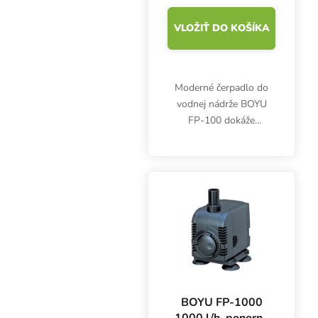
VLOŽIŤ DO KOŠÍKA
Moderné čerpadlo do
vodnej nádrže BOYU
FP-100 dokáže
prečerpať až 120 litrov
vody za hodinu. Príkon
1,5 W, výtlak 0,3 m,
rozmery 40x36x42 mm.
BOYU FP-1000
1000 l/h, ponorné