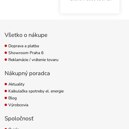
hodinu a výtlakom 4,5
metra. Maximálny
príkon 85 W.
Zápätie
Všetko o nákupe
Doprava a platba
Showroom Praha 6
Reklamácie / vrátenie tovaru
Nákupný poradca
Aktuality
Kalkulačka spotreby el. energie
Blog
Výrobcovia
Spoločnosť