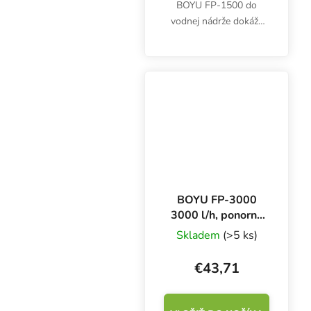
BOYU FP-1500 do
vodnej nádrže dokáže
prečerpať až 1500 litrov
vody za hodinu. Príkon
23 W, výtlak 2,5 m,
rozmery 104 × 93 × 140
mm.
BOYU FP-3000
3000 l/h, ponorné
čerpadlo
Skladem
(>5 ks)
€43,71