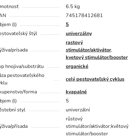
motnosť
6.5 kg
AN
745178412681
bjem (l)
5
estovateľský štýl
univerzálny
rastový
ýživa/prísada
stimulátor/aktivátor
,
kvetový stimulátor/booster
yp hnojiva/substrátu
organické
áza pestovateľského
celý pestovateľský cyklus
yklu
kupenstvo/forma
kvapalné
bjem (l)
5
ěstební styl
univerzální
růstový
ýživa/přísada
stimulátor/aktivátor;květový
stimulátor/booster