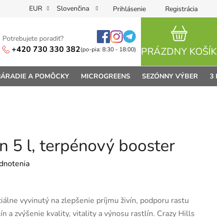
EUR
Slovenčina
Prihlásenie
Registrácia
Potrebujete poradiť?
NÁKUPN
+420 730 330 382
PRÁZDNY KOŠÍK
(po-pia: 8:30 - 18:00)
ÁRADIE A POMÔCKY
MICROGREENS
SEZÓNNY VÝBER
3
an 5 l, terpénový booster
je 0,0 z 5 hviezdičiek.
dnotenia
ciálne vyvinutý na zlepšenie príjmu živín, podporu rastu
n a zvýšenie kvality, vitality a výnosu rastlín. Crazy Hills