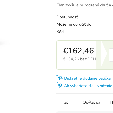
Élan zvyšuje prirodzenú chuť a
Dostupnosť
Môžeme doručiť do:
Kód:
€162,46
€134,26 bez DPH
Jednotková cena:
Diskrétne dodanie balíčka.
Ak vyberiete zle -
vráteni
Tlač
Opýtať sa