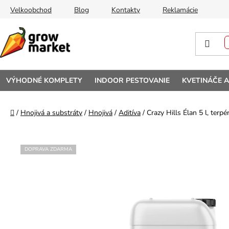
Prejsť na obsah
Velkoobchod
Blog
Kontakty
Reklamácie
VÝHODNÉ KOMPLETY
INDOOR PESTOVANIE
KVETINÁČE 
Domov
/
Hnojivá a substráty
/
Hnojivá
/
Aditíva
/
Crazy Hills Élan 5 l, terp
DOPRAVA ZDARMA