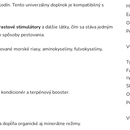
 plodín. Tento univerzálny doplnok je kompatibilný s
H
E
O
rastové stimulátory
a ďalšie látky, čím sa stáva jedným
P
 spôsoby pestovania.
V
sované morské riasy, aminokyseliny, fulvokyseliny,
T
F
c
S
y kondicionér a terpénový booster.
O
P
V
 dopĺňa organické aj minerálne režimy.