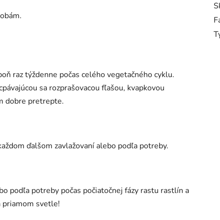
S
orobám.
F
T
poň raz týždenne počas celého vegetačného cyklu.
ucpávajúcou sa rozprašovacou fľašou, kvapkovou
m dobre pretrepte.
 každom ďalšom zavlažovaní alebo podľa potreby.
o podľa potreby počas počiatočnej fázy rastu rastlín a
na priamom svetle!