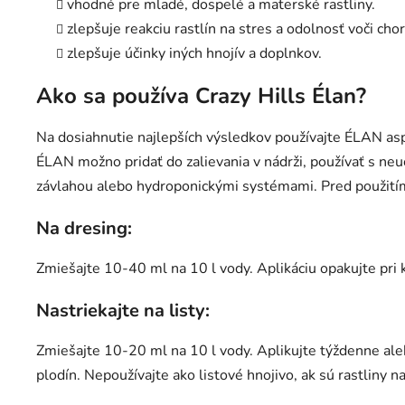
vhodné pre mladé, dospelé a materské rastliny.
zlepšuje reakciu rastlín na stres a odolnosť voči ch
zlepšuje účinky iných hnojív a doplnkov.
Ako sa používa Crazy Hills Élan?
Na dosiahnutie najlepších výsledkov používajte ÉLAN as
ÉLAN možno pridať do zalievania v nádrži, používať s ne
závlahou alebo hydroponickými systémami. Pred použití
Na dresing:
Zmiešajte 10-40 ml na 10 l vody. Aplikáciu opakujte pri
Nastriekajte na listy:
Zmiešajte 10-20 ml na 10 l vody. Aplikujte týždenne aleb
plodín. Nepoužívajte ako listové hnojivo, ak sú rastliny 