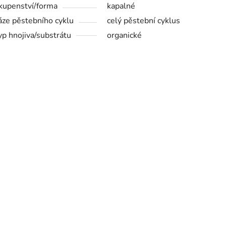
kupenství/forma
kapalné
áze pěstebního cyklu
celý pěstební cyklus
yp hnojiva/substrátu
organické