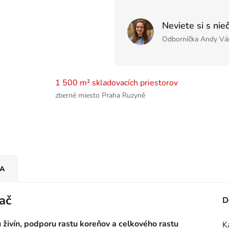
Neviete si s nie
Odborníčka Andy Vá
1 500 m² skladovacích priestorov
zberné miesto Praha Ruzyně
IA
ač
D
 živín, podporu rastu koreňov a celkového rastu
K