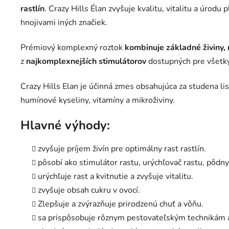
rastlín
. Crazy Hills Élan zvyšuje kvalitu, vitalitu a úrodu
hnojivami iných značiek.
Prémiový komplexný roztok
kombinuje základné živiny, 
z
najkomplexnejších stimulátorov
dostupných pre všetky
Crazy Hills Elan je účinná zmes obsahujúca za studena li
humínové kyseliny, vitamíny a mikroživiny.
Hlavné výhody:
zvyšuje príjem živín pre optimálny rast rastlín.
pôsobí ako stimulátor rastu, urýchľovač rastu, pôdn
urýchľuje rast a kvitnutie a zvyšuje vitalitu.
zvyšuje obsah cukru v ovocí.
Zlepšuje a zvýrazňuje prirodzenú chuť a vôňu.
sa prispôsobuje rôznym pestovateľským technikám a