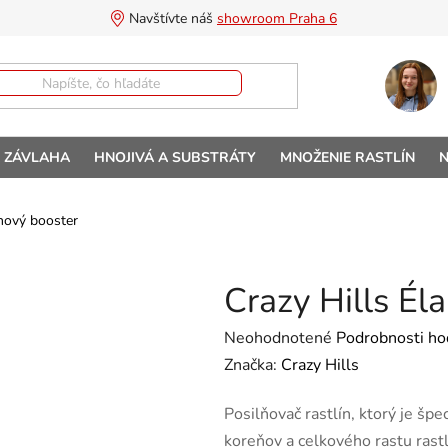
Navštívte náš 
showroom Praha 6
A ZÁVLAHA
HNOJIVÁ A SUBSTRÁTY
MNOŽENIE RASTLÍN
N
énový booster
Crazy Hills Él
Priemerné hodnotenie produktu 
Neohodnotené
Podrobnosti ho
Značka:
Crazy Hills
Posilňovač rastlín, ktorý je špe
koreňov a celkového rastu rastlí