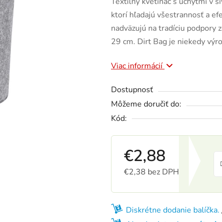
Textilný kvetináč s úchytmi v s
ktorí hľadajú všestrannosť a ef
nadväzujú na tradíciu podpory
29 cm. Dirt Bag je niekedy vý
Viac informácií
Dostupnosť
Môžeme doručiť do:
Kód:
€2,88
€2,38 bez DPH
Jednotková cena:
Diskrétne dodanie balíčka.