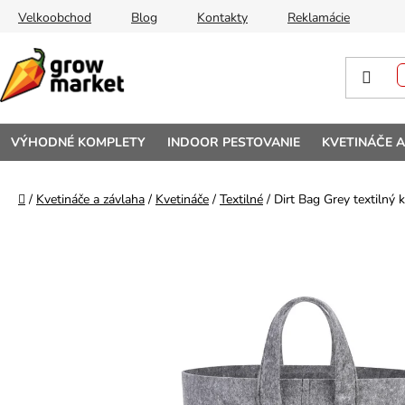
Prejsť na obsah
Velkoobchod
Blog
Kontakty
Reklamácie
VÝHODNÉ KOMPLETY
INDOOR PESTOVANIE
KVETINÁČE 
Domov
/
Kvetináče a závlaha
/
Kvetináče
/
Textilné
/
Dirt Bag Grey textilný 