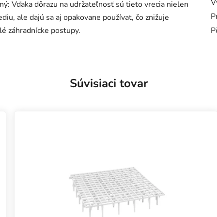
V
ý: Vďaka dôrazu na udržateľnosť sú tieto vrecia nielen
P
iu, ale dajú sa aj opakovane používať, čo znižuje
é záhradnícke postupy.
P
Súvisiaci tovar