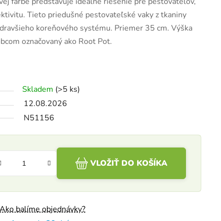
ivej farbe predstavuje ideálne riešenie pre pestovateľov,
ektivitu. Tieto priedušné pestovateľské vaky z tkaniny
 zdravšieho koreňového systému. Priemer 35 cm. Výška
robcom označovaný ako Root Pot.
Skladem
(>5 ks)
12.08.2026
N51156
VLOŽIŤ DO KOŠÍKA
Ako balíme objednávky?