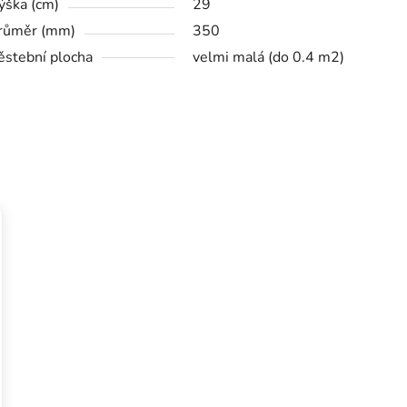
ýška (cm)
29
růměr (mm)
350
ěstební plocha
velmi malá (do 0.4 m2)