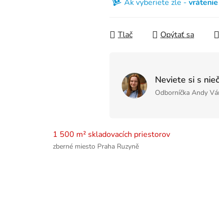
Ak vyberiete zle -
vráteni
Tlač
Opýtať sa
Neviete si s nie
Odborníčka Andy Vá
1 500 m² skladovacích priestorov
zberné miesto Praha Ruzyně