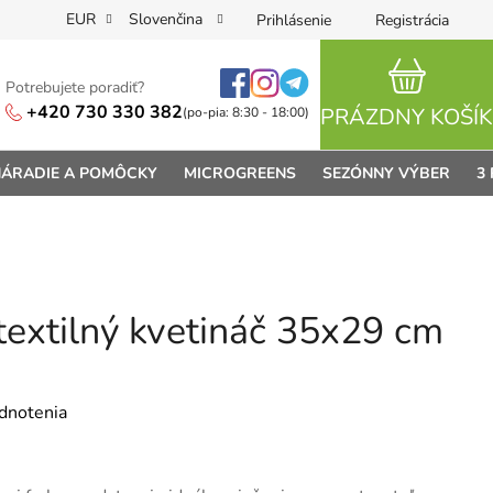
EUR
Slovenčina
Prihlásenie
Registrácia
Potrebujete poradiť?
NÁKUPN
+420 730 330 382
PRÁZDNY KOŠÍK
(po-pia: 8:30 - 18:00)
ÁRADIE A POMÔCKY
MICROGREENS
SEZÓNNY VÝBER
3
textilný kvetináč 35x29 cm
je 0,0 z 5 hviezdičiek.
dnotenia