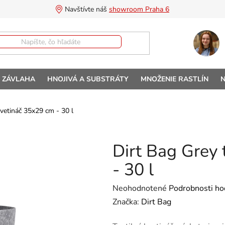
Navštívte náš 
showroom Praha 6
A ZÁVLAHA
HNOJIVÁ A SUBSTRÁTY
MNOŽENIE RASTLÍN
N
kvetináč 35x29 cm - 30 l
Dirt Bag Grey 
- 30 l
Priemerné hodnotenie produktu 
Neohodnotené
Podrobnosti ho
Značka:
Dirt Bag