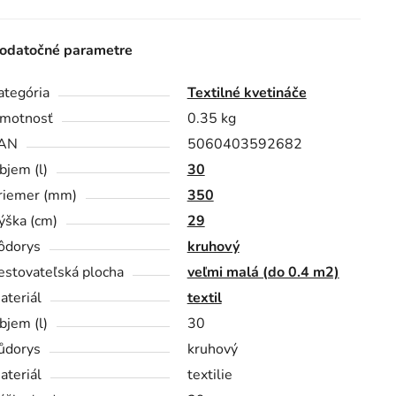
odatočné parametre
ategória
Textilné kvetináče
motnosť
0.35 kg
AN
5060403592682
bjem (l)
30
riemer (mm)
350
ýška (cm)
29
ôdorys
kruhový
estovateľská plocha
veľmi malá (do 0.4 m2)
ateriál
textil
bjem (l)
30
ůdorys
kruhový
ateriál
textilie