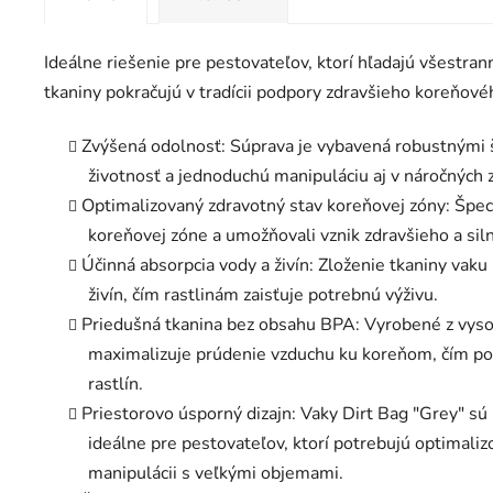
Ideálne riešenie pre pestovateľov, ktorí hľadajú všestran
tkaniny pokračujú v tradícii podpory zdravšieho koreňov
Zvýšená odolnosť: Súprava je vybavená robustnými š
životnosť a jednoduchú manipuláciu aj v náročných
Optimalizovaný zdravotný stav koreňovej zóny: Špec
koreňovej zóne a umožňovali vznik zdravšieho a si
Účinná absorpcia vody a živín: Zloženie tkaniny va
živín, čím rastlinám zaisťuje potrebnú výživu.
Priedušná tkanina bez obsahu BPA: Vyrobené z vyso
maximalizuje prúdenie vzduchu ku koreňom, čím po
rastlín.
Priestorovo úsporný dizajn: Vaky Dirt Bag "Grey" sú
ideálne pre pestovateľov, ktorí potrebujú optimalizov
manipulácii s veľkými objemami.