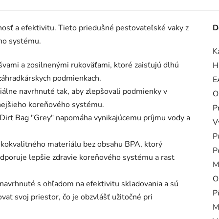
nosť a efektivitu. Tieto priedušné pestovateľské vaky z
D
ého systému.
K
vami a zosilnenými rukoväťami, ktoré zaisťujú dlhú
H
 záhradkárskych podmienkach.
E
iálne navrhnuté tak, aby zlepšovali podmienky v
O
lnejšieho koreňového systému.
P
ku Dirt Bag "Grey" napomáha vynikajúcemu príjmu vody a
V
P
kokvalitného materiálu bez obsahu BPA, ktorý
P
dporuje lepšie zdravie koreňového systému a rast
M
O
 navrhnuté s ohľadom na efektivitu skladovania a sú
P
ať svoj priestor, čo je obzvlášť užitočné pri
M