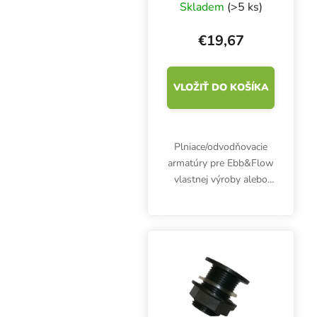
Terra Aquatica
Skladem
(>5 ks)
Ebb&Grow
€19,67
VLOŽIŤ DO KOŠÍKA
Plniace/odvodňovacie
armatúry pre Ebb&Flow
vlastnej výroby alebo
pre Terra Aquatica
(GHE) Ebb&Grow.