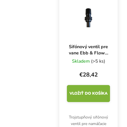
Sifónový ventil pre
vane Ebb & Flow s
gumovým
Skladem
(>5 ks)
tesnením 10 mm
€28,42
VLOŽIŤ DO KOŠÍKA
Trojstupňový sifónový
ventil pre namáčacie