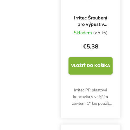
Irritec Šroubení
pro výpust v
nádrži 1″
Skladem
(>5 ks)
€5,38
VLOŽIŤ DO KOŠÍKA
Irritec PP plastová
koncovka s vnějším
závitem 1“ lze použít
například u
napouštěcích van
Ebb&Flow.