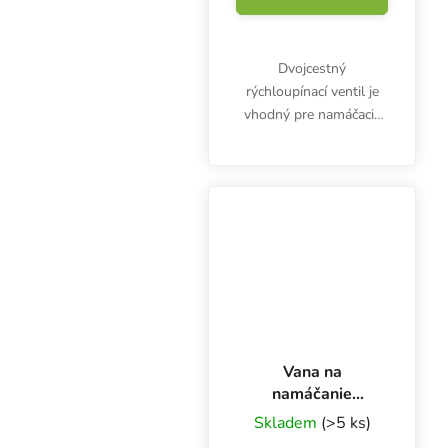
Dvojcestný
rýchloupínací ventil je
vhodný pre namáčacie
vane Ebb&Flow. Jeden
závit sa používa na
napúšťanie vane, druhý
umožňuje vypúšťanie
vane. Priemer 10x12,5
mm.
Vana na
namáčanie
Ebb&Flow
Skladem
(>5 ks)
33x100 cm