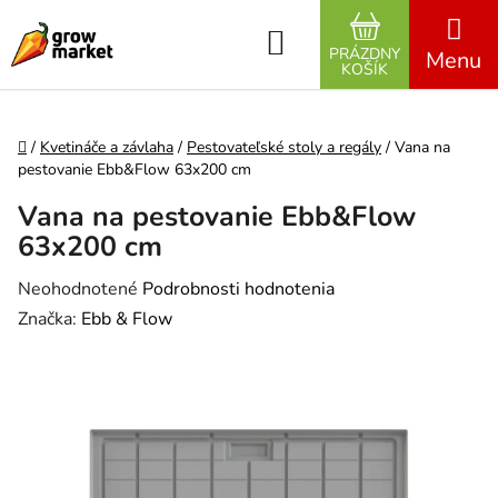
Prejsť na obsah
Hľadať
PRÁZDNY
NÁKUPNÝ K
KOŠÍK
Domov
/
Kvetináče a závlaha
/
Pestovateľské stoly a regály
/
Vana na
pestovanie Ebb&Flow 63x200 cm
Vana na pestovanie Ebb&Flow
63x200 cm
Priemerné hodnotenie produktu je 0,0 z 5 hviezdičiek.
Neohodnotené
Podrobnosti hodnotenia
Značka:
Ebb & Flow