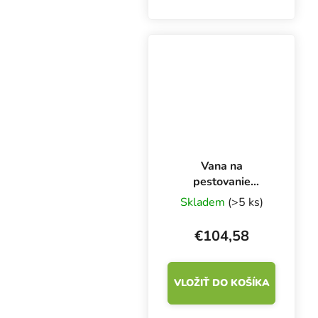
mm. Jednoduché
zavlažovanie
kompatibilné s
akýmkoľvek substrátom.
Na pestovanie na 1 m2.
Vana na
pestovanie
Ebb&Flow
Skladem
(>5 ks)
120x200 cm
€104,58
VLOŽIŤ DO KOŠÍKA