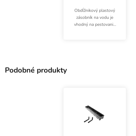
Obdĺžnikový plastový
zásobník na vodu je
vhodný na pestovanie
byliniek Ebb&Flow v
interiéri alebo v
skleníku. Rozmery
2040x1200 mm.
Jednoduché
zavlažovanie
Podobné produkty
kompatibilné s...