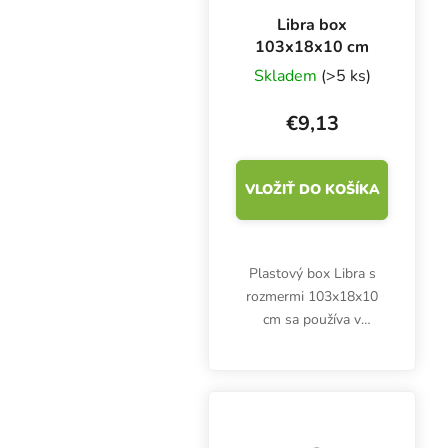
Libra box
103x18x10 cm
Skladem
(>5 ks)
€9,13
VLOŽIŤ DO KOŠÍKA
Plastový box Libra s
rozmermi 103x18x10
cm sa používa v
kombinácii s metrovými
rohožami, napríklad
Grodan Master, Classic,
Expert. Pestovateľská
nádoba vrátane L