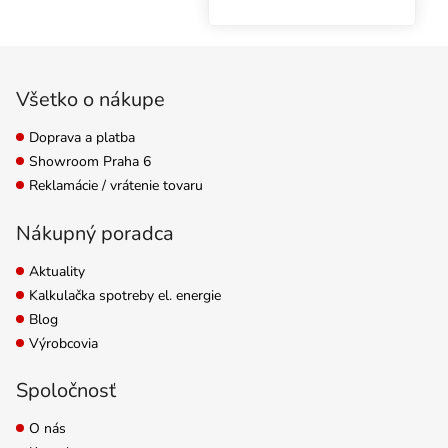
sadou 10 textilných
kvetináčov s objemom 4
Zápätie
litre. Univerzálny
hydroponický systém s
Všetko o nákupe
čerpadlom je...
Doprava a platba
Showroom Praha 6
Reklamácie / vrátenie tovaru
Nákupný poradca
Aktuality
Kalkulačka spotreby el. energie
Blog
Výrobcovia
Spoločnosť
O nás