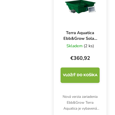
odtoku.
Terra Aquatica
Ebb&Grow Solar,
hydroponický
Skladem
(2 ks)
systém so 100 l
nádržou
€360,92
VLOŽIŤ DO KOŠÍKA
Nová verzia zariadenia
Ebb&Grow Terra
Aquatica je vybavená
solárnym panelom a