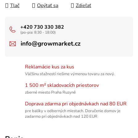
Tlač
Opýtať sa
Zdieľať
+420 730 330 382
(po-pia: 8:30 - 18:00)
info@growmarket.cz
Reklamácie kus za kus
Väčšinu sťažností riešime výmenou tovaru za nový.
1 500 m² skladovacích priestorov
zberné miesto Praha Ruzyně
Doprava zdarma pri objednávkach nad 80 EUR
pre balíky v odberných miestach. Doručenie domov je
zadarmo pri objednávkach nad 120 EUR