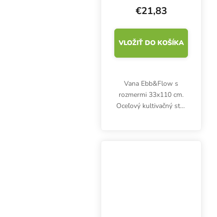
€21,83
VLOŽIŤ DO KOŠÍKA
Vana Ebb&Flow s
rozmermi 33x110 cm.
Oceľový kultivačný stôl
1x1 m z našej ponuky je
vhodný presne pre 3
tieto vane vedľa seba.
Na stôl s rozmermi 2x1
m sa ich zmestí 6.