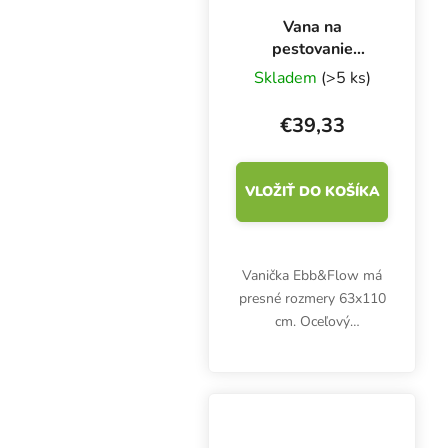
Vana na
pestovanie
Ebb&Flow
Skladem
(>5 ks)
63x100 cm
€39,33
VLOŽIŤ DO KOŠÍKA
Vanička Ebb&Flow má
presné rozmery 63x110
cm. Oceľový
pestovateľský stôl 2x1
m z našej ponuky je
vhodný pre maximálne
3 tieto vane vedľa seba.