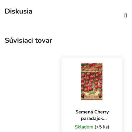
Diskusia
Súvisiaci tovar
Semená Cherry
paradajok
CHARMANT F1,
Skladem
(>5 ks)
30 s