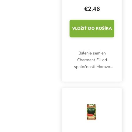
€2,46
VLOŽIŤ DO KOŠÍKA
Balenie semien
Charmant F1 od
spoločnosti Moravo
Seed obsahuje 30
semien. Tento vysoko
výnosný hybrid s
vysokou odolnosťou
voči plesni zemiakovej
produkuje veľa malých
červených...