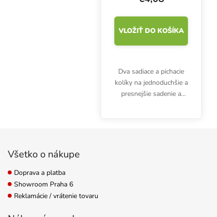
VLOŽIŤ DO KOŠÍKA
Dva sadiace a pichacie
kolíky na jednoduchšie a
presnejšie sadenie a
pomoc pri presádzaní
rastlín vo vnútorných a
vonkajších
Zápätie
podmienkach. Dibrátor
na semenáčiky Garland
Všetko o nákupe
je...
Doprava a platba
Showroom Praha 6
Reklamácie / vrátenie tovaru