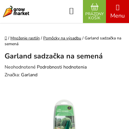
Prejsť na obsah
Hľadať
PRÁZDNY
NÁKUPNÝ K
KOŠÍK
Domov
/
Množenie rastlín
/
Pomôcky na výsadbu
/
Garland sadzačka na
semená
Garland sadzačka na semená
Priemerné hodnotenie produktu je 0,0 z 5 hviezdičiek.
Neohodnotené
Podrobnosti hodnotenia
Značka:
Garland