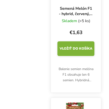
Semená Melón F1
- hybrid, červený, 6
s
Skladem
(>5 ks)
€1,63
VLOŽIŤ DO KOŠÍKA
Balenie semien melóna
F1 obsahuje len 6
semien. Hybridná
odroda melóna Moravo
Seed vyžaduje veľmi
teplé počasie, dostatok
slnka a vlahy a výživnú
pôdu.