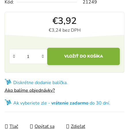
Kód:
21249
€3,92
€3,24 bez DPH
Jednotková cena:
VLOŽIŤ DO KOŠÍKA
Diskrétne dodanie balíčka.
Ako balíme objednávky?
Ak vyberiete zle -
vrátenie zadarmo
do 30 dní.
Tlač
Opýtať sa
Zdieľať