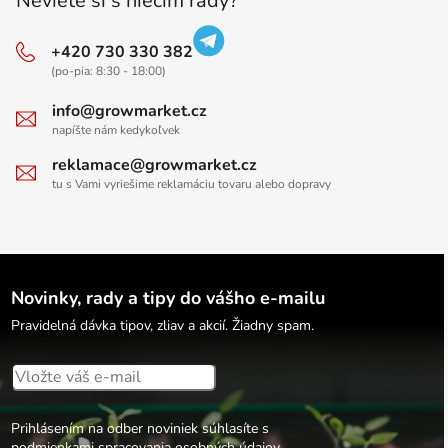
Neviete si s niečím rady?
+420 730 330 382
(po-pia: 8:30 - 18:00)
info@growmarket.cz
napíšte nám kedykoľvek
reklamace@growmarket.cz
tu s Vami vyriešime reklamáciu tovaru alebo dopravy
Novinky, rady a tipy do vášho e-mailu
Pravidelná dávka tipov, zliav a akcií. Žiadny spam.
Prihlásením na odber noviniek súhlasíte s
podmienkami spracovania osobných údajov