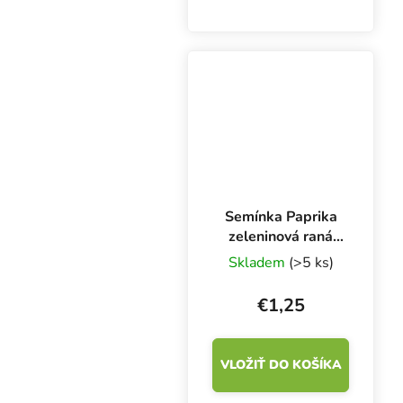
10 semien. Hybridný
datľový rajčiak je vhodný
na pestovanie na poli aj
v skleníku.
Tmavočervené plody
zvyčajne vážia 10 až 15...
Semínka Paprika
zeleninová raná
BONETA, na pole,
Skladem
(>5 ks)
50 s
€1,25
VLOŽIŤ DO KOŠÍKA