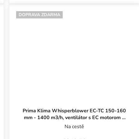
DOPRAVA ZDARMA
Prima Klima Whisperblower EC-TC 150-160
mm - 1400 m3/h, ventilátor s EC motorom a
reguláciou teploty
Na cestě