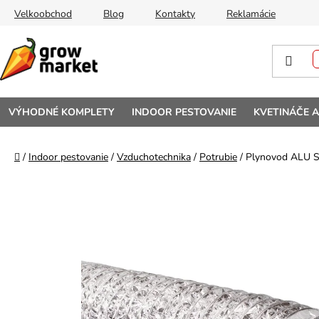
Prejsť na obsah
Velkoobchod
Blog
Kontakty
Reklamácie
VÝHODNÉ KOMPLETY
INDOOR PESTOVANIE
KVETINÁČE 
Domov
/
Indoor pestovanie
/
Vzduchotechnika
/
Potrubie
/
Plynovod ALU Si