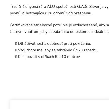
Tradičná ohybná rúra ALU spoločnosti G.A.S. Silver je v
pevnú, dlhotrvajúcu rúru odolnú voči vrásneniu.
Certifikované strieborné potrubie je vzduchotesné, aby s
čiernym vnútrom, aby sa zabránilo odleskom. Je ideáln
Dlhá životnosť a odolnosť proti pokrčeniu.
Vzduchotesné, aby sa zabránilo úniku zápachu.
K dispozícii v dĺžkach 5 a 10 metrov.