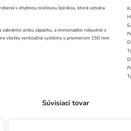
yrobená s ohybnou oceľovou špirálou, ktorá vytvára
K
H
E
a zabránilo úniku zápachu, a mimoriadne robustné s
P
e pre všetky ventilačné systémy s priemerom 150 mm.
D
T
D
P
T
Súvisiaci tovar