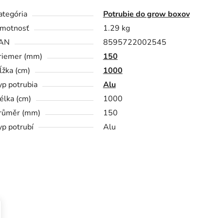
ategória
Potrubie do grow boxov
motnosť
1.29 kg
AN
8595722002545
riemer (mm)
150
ĺžka (cm)
1000
yp potrubia
Alu
élka (cm)
1000
růměr (mm)
150
yp potrubí
Alu