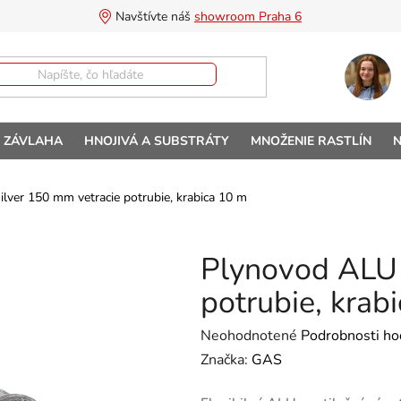
Navštívte náš 
showroom Praha 6
A ZÁVLAHA
HNOJIVÁ A SUBSTRÁTY
MNOŽENIE RASTLÍN
N
lver 150 mm vetracie potrubie, krabica 10 m
Plynovod ALU 
potrubie, krab
Priemerné hodnotenie produktu 
Neohodnotené
Podrobnosti ho
Značka:
GAS