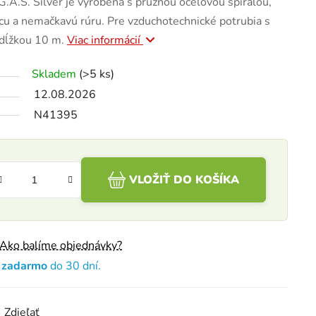
G.A.S. Silver je vyrobená s pružnou oceľovou špirálou,
úcu a nemačkavú rúru. Pre vzduchotechnické potrubia s
dĺžkou 10 m.
Viac informácií
Skladem
(>5 ks)
12.08.2026
N41395
VLOŽIŤ DO KOŠÍKA
Ako balíme objednávky?
e zadarmo
do 30 dní.
Zdieľať