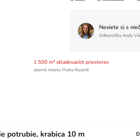
Neviete si s nie
Odborníčka Andy Vá
1 500 m² skladovacích priestorov
zberné miesto Praha Ruzyně
e potrubie, krabica 10 m
D