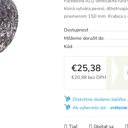
Flexibilná ALU ventilačná rúra 
ktorá vytvára pevnú, dlhotrvaj
priemerom 150 mm. Krabica s 
Dostupnosť
Môžeme doručiť do:
Kód:
€25,38
€20,98 bez DPH
Jednotková cena:
Diskrétne dodanie balíčka.
Ak vyberiete zle -
vráteni
Tlač
Opýtať sa