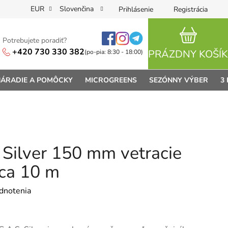
EUR
Slovenčina
Prihlásenie
Registrácia
Potrebujete poradiť?
NÁKUPN
+420 730 330 382
PRÁZDNY KOŠÍK
(po-pia: 8:30 - 18:00)
ÁRADIE A POMÔCKY
MICROGREENS
SEZÓNNY VÝBER
3
Silver 150 mm vetracie
ica 10 m
je 0,0 z 5 hviezdičiek.
dnotenia