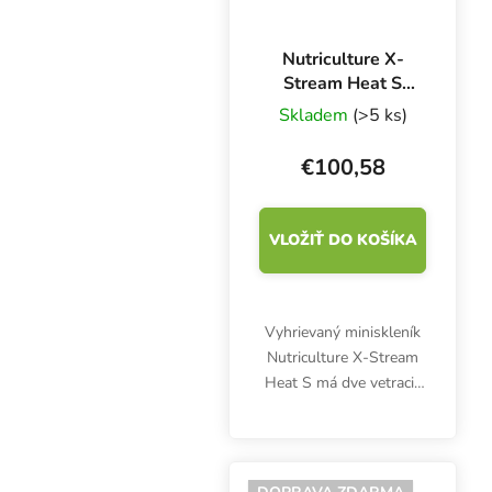
Nutriculture X-
Stream Heat S
Propagator
Skladem
(>5 ks)
61x42x27 cm,
plastový skleník s
€100,58
vykurovaním
VLOŽIŤ DO KOŠÍKA
Vyhrievaný miniskleník
Nutriculture X-Stream
Heat S má dve vetracie
klapky a poskytuje veľmi
príjemnú mikroklímu až
pre 150 mladých
byliniek. Plastový