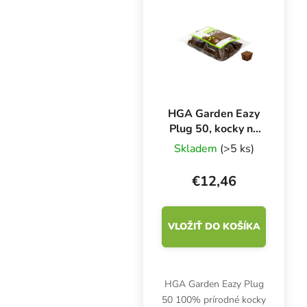
odrezkov. Kamenná vlna
s vynikajúcim pomerom
vzduchu a vody.
HGA Garden Eazy
Plug 50, kocky na
sadenie 50 ks
Skladem
(>5 ks)
€12,46
VLOŽIŤ DO KOŠÍKA
HGA Garden Eazy Plug
50 100% prírodné kocky