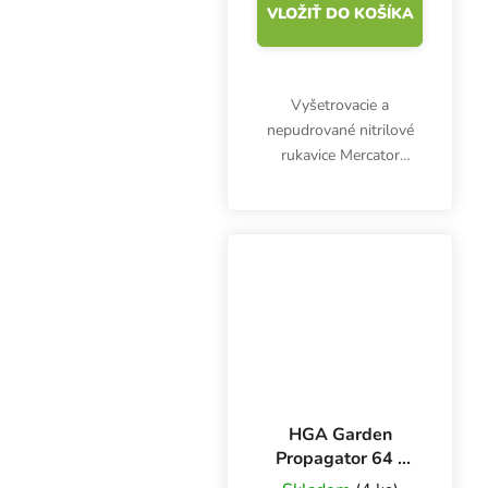
VLOŽIŤ DO KOŠÍKA
Vyšetrovacie a
nepudrované nitrilové
rukavice Mercator
Nitrylex Classic BLACK
XL, 100 ks. Sú
klasifikované ako
zdravotnícky výrobok
triedy I a osobné
ochranné prostriedky...
HGA Garden
Propagator 64 -
60x40x25 cm,