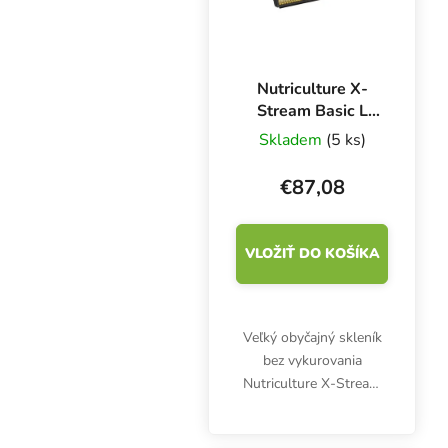
Nutriculture X-
Stream Basic L
Propagator
Skladem
(5 ks)
110,5x58,5x28
cm, plastový
€87,08
skleník
VLOŽIŤ DO KOŠÍKA
Veľký obyčajný skleník
bez vykurovania
Nutriculture X-Stream
Basic L je ideálnym
množiteľským