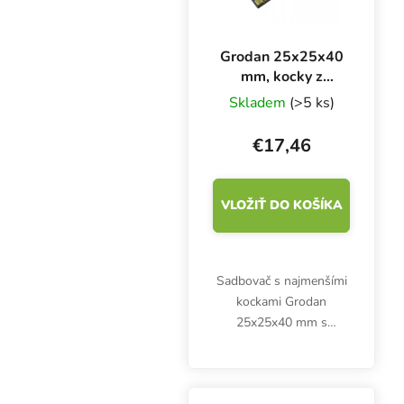
Grodan 25x25x40
mm, kocky z
kamennej vlny s
Skladem
(>5 ks)
otvorom a
sadzačkou 150 ks
€17,46
VLOŽIŤ DO KOŠÍKA
Sadbovač s najmenšími
kockami Grodan
25x25x40 mm s
otvorom. Ideálne
médium na
zakoreňovanie sadeníc a