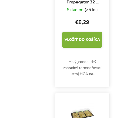
Propagator 32 -
23x18x13 cm,
Skladem
(>5 ks)
plastový skleník 3
ks
€8,29
VLOŽIŤ DO KOŠÍKA
Malý jednoduchý
záhradný rozmnožovací
stroj HGA na
mikrozeleninu alebo
predpestovanie sadeníc
a odrezkov. Mäkký plast,
rozmery 23x18x13 cm.
3 ks.