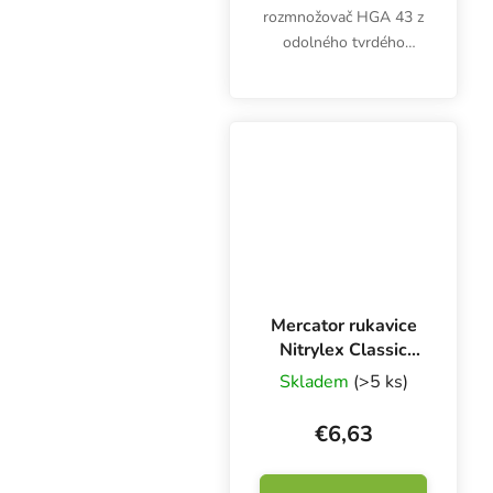
rozmnožovač HGA 43 z
odolného tvrdého
plastu s priehľadným
vekom a vetracími
klapkami poskytne
najlepšie prostredie pre
malé bylinky.
Mercator rukavice
Nitrylex Classic
BLACK XL, 100 ks
Skladem
(>5 ks)
€6,63