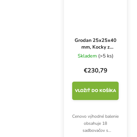
Grodan 25x25x40
mm, Kocky z
kamennej vlny s
Skladem
(>5 ks)
otvorom a
kvetináčom 150
€230,79
ks, BOX 18 ks
VLOŽIŤ DO KOŠÍKA
Cenovo výhodné balenie
obsahuje 18
sadbovačov s