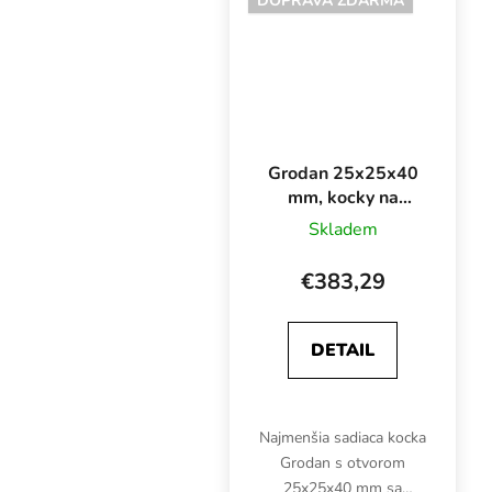
DOPRAVA ZDARMA
rozmnožovací prístroj
na...
Grodan 25x25x40
mm, kocky na
sadenie z
Skladem
kamennej vlny s
otvorom, BOX
€383,29
6000 ks
DETAIL
Najmenšia sadiaca kocka
Grodan s otvorom
25x25x40 mm sa