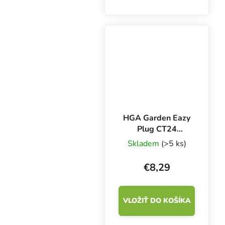
najmenšími kockami
Grodan 25x25x40 mm s
otvorom 3x10 mm.
Ideálne médium na
zakorenenie sadeníc a
odrezkov. Minerálna
vlna s...
HGA Garden Eazy
Plug CT24
Podnos, kvetináč a
Skladem
(>5 ks)
kocky
€8,29
VLOŽIŤ DO KOŠÍKA