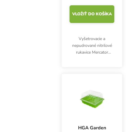
VLOŽIŤ DO KOŠÍKA
Vyšetrovacie a
nepudrované nitrilové
rukavice Mercator
Nitrylex Classic BLUE
XL, 100 ks. Sú
klasifikované ako
zdravotnícky výrobok
triedy I a osobné
ochranné prostriedky...
HGA Garden