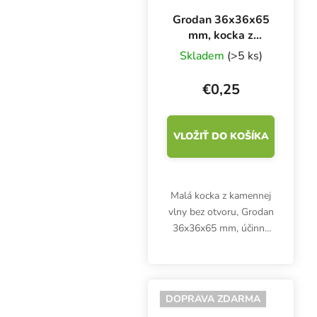
Grodan 36x36x65
mm, kocka z
kamennej vlny bez
Skladem
(>5 ks)
otvoru, 1 kus
€0,25
VLOŽIŤ DO KOŠÍKA
Malá kocka z kamennej
vlny bez otvoru, Grodan
36x36x65 mm, účinne
hospodári s vodou a
podporuje ideálny
koreňový systém
sadeníc alebo odrezkov.
DOPRAVA ZDARMA