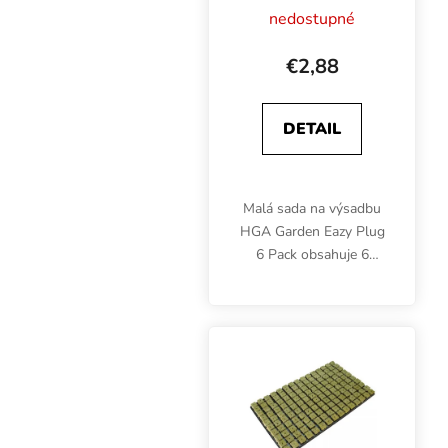
nedostupné
€2,88
DETAIL
Malá sada na výsadbu
HGA Garden Eazy Plug
6 Pack obsahuje 6
sadbovacích valčekov s
otvorom a plastový
blister, ktorý sa dá
využiť ako mini
propagátor. Priemer
valčeka 3.5 cm,...