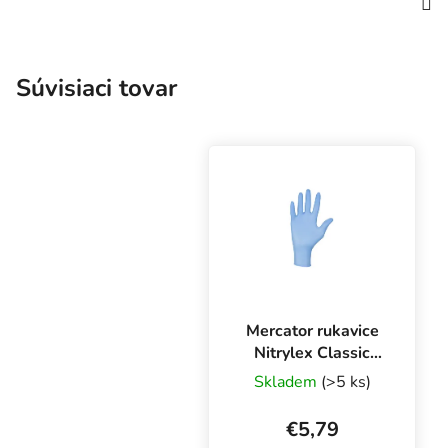
Súvisiaci tovar
Mercator rukavice
Nitrylex Classic
BLUE XL, 100 ks
Skladem
(>5 ks)
€5,79