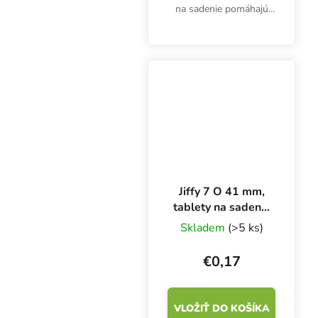
na sadenie pomáhajú
sadeniciam a odrezkom
vytvoriť bohatý
koreňový systém. Kocky
s rozmermi 3,5x3,5x3
cm sú zmesou
dehydrovaného...
Jiffy 7 O 41 mm,
tablety na sadenie
1 ks
Skladem
(>5 ks)
€0,17
VLOŽIŤ DO KOŠÍKA