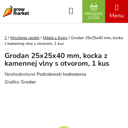
Prejsť na obsah
Hľadať
PRÁZDNY
NÁKUPNÝ K
KOŠÍK
Domov
/
Množenie rastlín
/
Médiá a živiny
/
Grodan 25x25x40 mm, kocka
z kamennej vlny s otvorom, 1 kus
Grodan 25x25x40 mm, kocka z
kamennej vlny s otvorom, 1 kus
Priemerné hodnotenie produktu je 0,0 z 5 hviezdičiek.
Neohodnotené
Podrobnosti hodnotenia
Značka:
Grodan