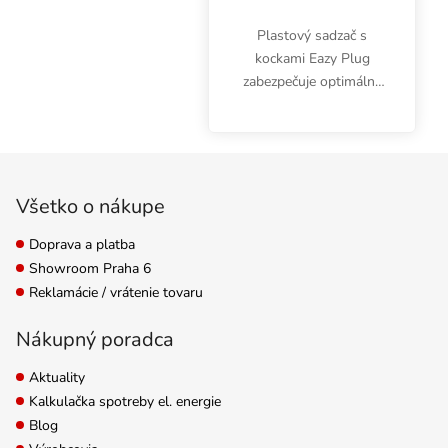
Plastový sadzač s
kockami Eazy Plug
zabezpečuje optimálne
zakorenenie sadeníc a
odrezkov. HGA Garden
CT24 je určený pre 24
Zápätie
byliniek. Rozmery
kvetináča 28,5x19x3 cm.
Všetko o nákupe
Doprava a platba
Showroom Praha 6
Reklamácie / vrátenie tovaru
Nákupný poradca
Aktuality
Kalkulačka spotreby el. energie
Blog