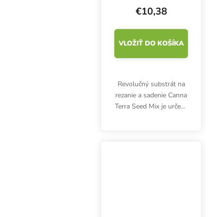
€10,38
VLOŽIŤ DO KOŠÍKA
Revolučný substrát na
rezanie a sadenie Canna
Terra Seed Mix je určený
na klíčenie semien alebo
skorý rast sadeníc a
odrezkov.