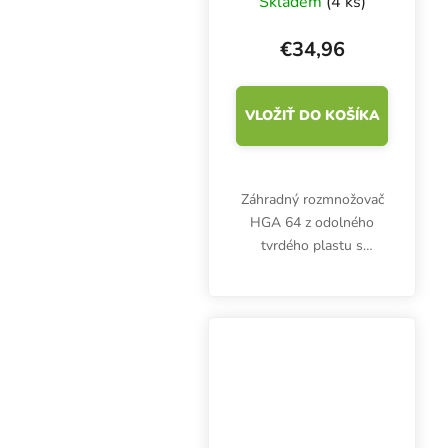
Skladem
(4 ks)
plastový skleník
€34,96
VLOŽIŤ DO KOŠÍKA
Záhradný rozmnožovač
HGA 64 z odolného
tvrdého plastu s
priehľadným vekom a
vetracími klapkami
poskytne mladým
bylinkám to najlepšie
prostredie. Bez ohrevu.