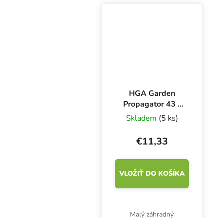
zariadením pre sadenice
a odrezky. Vynikajúce
podmienky až pre 450
byliniek. Tri...
HGA Garden
Propagator 43 -
38x24x18 cm,
Skladem
(5 ks)
plastový skleník
€11,33
VLOŽIŤ DO KOŠÍKA
Malý záhradný