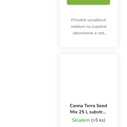
Prírodné výsadbové
médium na úspešné
zakorenenie a rast
rastlín zo semien alebo
sadeníc a odrezkov. Jiffy
7 je kokos a rašelina
stlačené do tablety s
malým množstvom
živín....
Canna Terra Seed
Mix 25 l, substrát
na výsadbu
Skladem
(>5 ks)