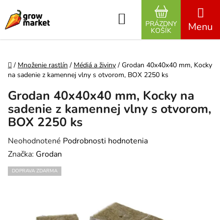
Prejsť na obsah
Hľadať
PRÁZDNY
NÁKUPNÝ K
KOŠÍK
Domov
/
Množenie rastlín
/
Médiá a živiny
/
Grodan 40x40x40 mm, Kocky
na sadenie z kamennej vlny s otvorom, BOX 2250 ks
Grodan 40x40x40 mm, Kocky na
sadenie z kamennej vlny s otvorom,
BOX 2250 ks
Priemerné hodnotenie produktu je 0,0 z 5 hviezdičiek.
Neohodnotené
Podrobnosti hodnotenia
Značka:
Grodan
DOPRAVA ZDARMA