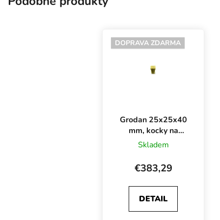
Podobné produkty
DOPRAVA ZDARMA
Grodan 25x25x40
mm, kocky na
sadenie z
Skladem
kamennej vlny s
otvorom, BOX
€383,29
6000 ks
DETAIL