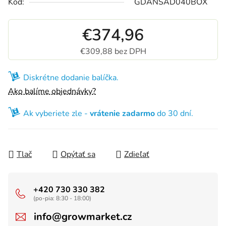
Kód:
GDANSAD040BOX
€374,96
€309,88 bez DPH
Jednotková cena:
Diskrétne dodanie balíčka.
Ako balíme objednávky?
Ak vyberiete zle -
vrátenie zadarmo
do 30 dní.
Tlač
Opýtať sa
Zdieľať
+420 730 330 382
(po-pia: 8:30 - 18:00)
info@growmarket.cz