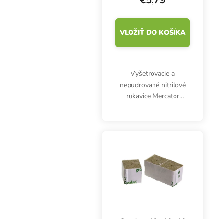
€5,79
VLOŽIŤ DO KOŠÍKA
Vyšetrovacie a
nepudrované nitrilové
rukavice Mercator
Nitrylex Classic BLUE L,
100 ks. Sú klasifikované
ako zdravotnícky
výrobok triedy I a
osobné ochranné
prostriedky...