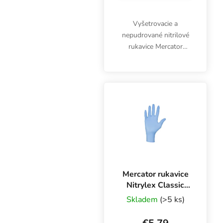
Vyšetrovacie a
nepudrované nitrilové
rukavice Mercator
Nitrylex Classic BLACK
L, 100 ks. Sú
klasifikované ako
zdravotnícky výrobok
triedy I a osobné
ochranné prostriedky...
Mercator rukavice
Nitrylex Classic
BLUE L, 100 ks
Skladem
(>5 ks)