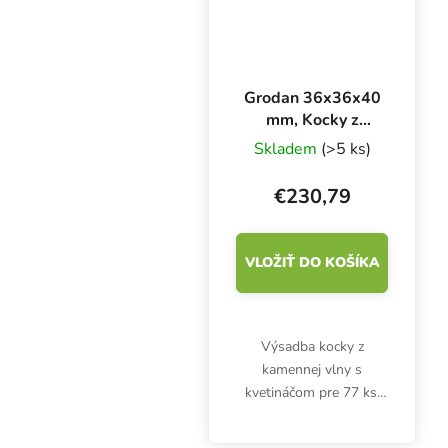
a...
Grodan 36x36x40
mm, Kocky z
kamennej vlny s
Skladem
(>5 ks)
otvorom a
kvetináčom 77 ks,
€230,79
BOX 18 ks
VLOŽIŤ DO KOŠÍKA
Výsadba kocky z
kamennej vlny s
kvetináčom pre 77 ks.
Grodan 36x36x40 mm s
otvorom 6x15 mm je