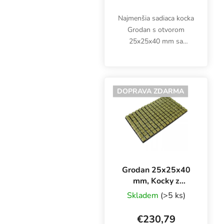
Najmenšia sadiaca kocka
Grodan s otvorom
25x25x40 mm sa
používa ako médium na
zakoreňovanie sadeníc a
odrezkov. Minerálna
vlna Rockwool s
DOPRAVA ZDARMA
vynikajúcim pomerom
vzduch/voda....
Grodan 25x25x40
mm, Kocky z
kamennej vlny s
Skladem
(>5 ks)
otvorom a
kvetináčom 150
€230,79