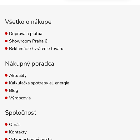
inertné médium vhodné
Zápätie
na zakoreňovanie
sadeníc a odrezkov v
Všetko o nákupe
množárňach a...
Doprava a platba
Showroom Praha 6
Reklamácie / vrátenie tovaru
Nákupný poradca
Aktuality
Kalkulačka spotreby el. energie
Blog
Výrobcovia
Spoločnosť
O nás
Kontakty
Veľkoobchodný predaj