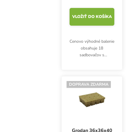
ks, BOX 18 ks
VLOŽIŤ DO KOŠÍKA
Cenovo výhodné balenie
obsahuje 18
sadbovačov s
najmenšími kockami
Grodan 25x25x40 mm s
otvorom 3x10 mm.
Ideálne médium na
DOPRAVA ZDARMA
zakorenenie sadeníc a
odrezkov. Minerálna
vlna s...
Grodan 36x36x40