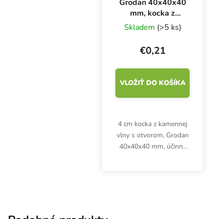
Grodan 40x40x40
mm, kocka z
kamennej vlny s
Skladem
(>5 ks)
otvorom, 1 kus
€0,21
VLOŽIŤ DO KOŠÍKA
4 cm kocka z kamennej
vlny s otvorom, Grodan
40x40x40 mm, účinne
hospodári s vodou a
podporuje ideálny
koreňový systém
sadeníc alebo odrezkov.