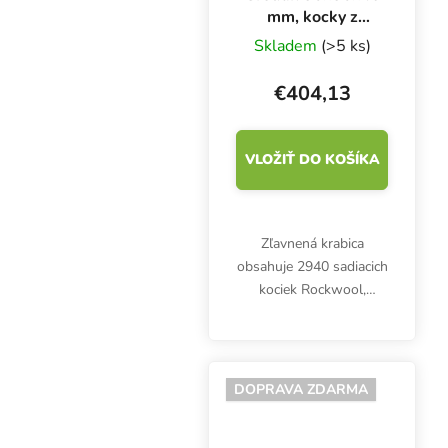
mm, kocky z
kamennej vlny s
Skladem
(>5 ks)
otvorom, BOX
2940 ks
€404,13
VLOŽIŤ DO KOŠÍKA
Zľavnená krabica
obsahuje 2940 sadiacich
kociek Rockwool,
Grodan 36x36x40 mm s
otvorom 6x15 mm.
Inertné médium je
vhodné na
DOPRAVA ZDARMA
zakoreňovanie sadeníc a
odrezkov v množárňach