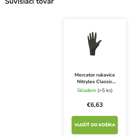
Súvisiaci tovar
Mercator rukavice
Nitrylex Classic
BLACK L, 100 ks
Skladem
(>5 ks)
€6,63
VLOŽIŤ DO KOŠÍKA