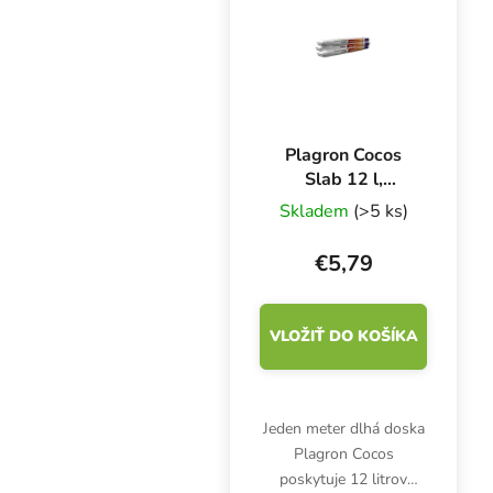
Plagron Cocos
Slab 12 l,
kokosová rohož
Skladem
(>5 ks)
€5,79
VLOŽIŤ DO KOŠÍKA
Jeden meter dlhá doska
Plagron Cocos
poskytuje 12 litrov