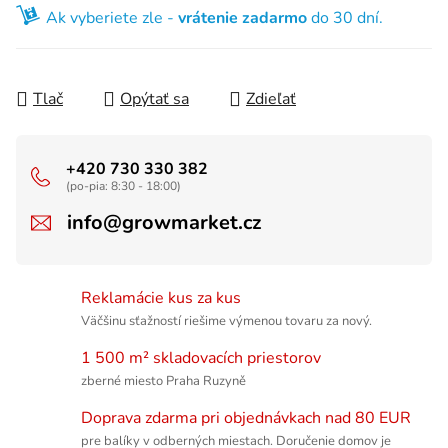
Ak vyberiete zle -
vrátenie zadarmo
do 30 dní.
Tlač
Opýtať sa
Zdieľať
+420 730 330 382
(po-pia: 8:30 - 18:00)
info@growmarket.cz
Reklamácie kus za kus
Väčšinu sťažností riešime výmenou tovaru za nový.
1 500 m² skladovacích priestorov
zberné miesto Praha Ruzyně
Doprava zdarma pri objednávkach nad 80 EUR
pre balíky v odberných miestach. Doručenie domov je