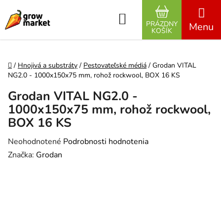
Prejsť na obsah
Hľadať
PRÁZDNY
NÁKUPNÝ K
KOŠÍK
Domov
/
Hnojivá a substráty
/
Pestovateľské médiá
/
Grodan VITAL
NG2.0 - 1000x150x75 mm, rohož rockwool, BOX 16 KS
Grodan VITAL NG2.0 -
1000x150x75 mm, rohož rockwool,
BOX 16 KS
Priemerné hodnotenie produktu je 0,0 z 5 hviezdičiek.
Neohodnotené
Podrobnosti hodnotenia
Značka:
Grodan