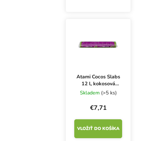
substrátu. Zaručuje
stabilné pH a nízke EC.
Substrát s
Trichodermou
neobsahuje žiadne
živiny, hnojivá sa
aplikujú od...
Atami Cocos Slabs
12 l, kokosová
rohož
Skladem
(>5 ks)
€7,71
VLOŽIŤ DO KOŠÍKA