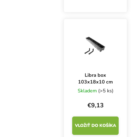
rozmery 2040x1000
mm. Jednoduché
zavlažovanie vhodné na
pestovanie v pôde,
kokosových a inertných
substrátoch. Ideálna
pre...
Libra box
103x18x10 cm
Skladem
(>5 ks)
€9,13
VLOŽIŤ DO KOŠÍKA