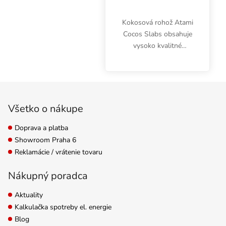
Kokosová rohož Atami
Cocos Slabs obsahuje
vysoko kvalitné
kokosové vlákna.
Neobsahuje žiadne
škodcov ani plesne.
Zápätie
Výborne zadržiava vodu
a podporuje rozvoj
Všetko o nákupe
koreňov.
Doprava a platba
Showroom Praha 6
Reklamácie / vrátenie tovaru
Nákupný poradca
Aktuality
Kalkulačka spotreby el. energie
Blog