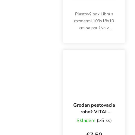
Plastový box Libra s
rozmermi 103x18x10
cm sa používa v
kombinácii s metrovými
rohožami, napríklad
Grodan Master, Classic,
Expert. Pestovateľská
nádoba vrátane L
odtoku.
Grodan pestovacia
rohož VITAL
1000x150x75 mm
Skladem
(>5 ks)
€7,50