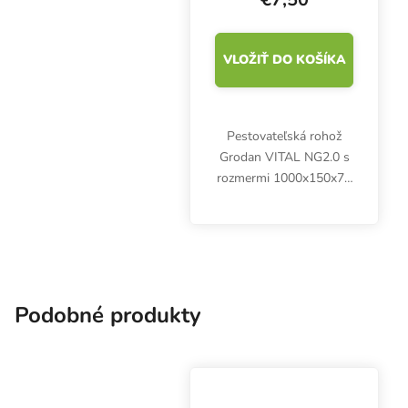
VLOŽIŤ DO KOŠÍKA
Pestovateľská rohož
Grodan VITAL NG2.0 s
rozmermi 1000x150x75
mm je jednou z
najkvalitnejších rohoží z
minerálnej vlny na trhu.
Nová technológia NG2.0
dokonale zadržiava vodu
a...
Podobné produkty