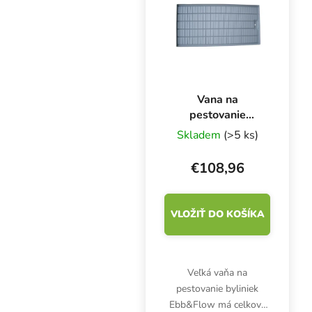
akýmkoľvek substrátom.
Na pestovanie na 1 m2.
Vana na
pestovanie
Ebb&Flow
Skladem
(>5 ks)
100x200 cm
€108,96
VLOŽIŤ DO KOŠÍKA
Veľká vaňa na
pestovanie byliniek
Ebb&Flow má celkové