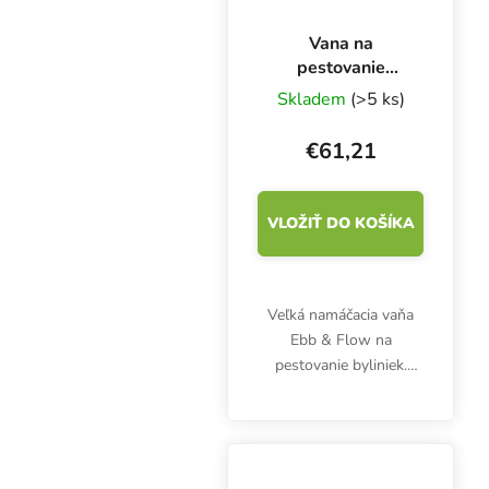
Vana na
pestovanie
Ebb&Flow
Skladem
(>5 ks)
100x100 cm
€61,21
VLOŽIŤ DO KOŠÍKA
Veľká namáčacia vaňa
Ebb & Flow na
pestovanie byliniek.
Rozmery 1000x1100
mm. Jednoduché
zavlažovanie
kompatibilné s