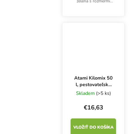
zelená s rozmermi
58x40,5x7 cm je vhodná
ako základňa pre
skleník, kvetináč alebo
výsevnú nádobu. Zelený
podnos je vyrobený z
recyklovaného...
Atami Kilomix 50
l, pestovateľské
médium
Skladem
(>5 ks)
€16,63
VLOŽIŤ DO KOŠÍKA