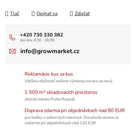
Tlač
Opýtať sa
Zdieľať
+420 730 330 382
(po-pia: 8:30 - 18:00)
info@growmarket.cz
Reklamácie kus za kus
Väčšinu sťažností riešime výmenou tovaru za nový.
1 500 m² skladovacích priestorov
zberné miesto Praha Ruzyně
Doprava zdarma pri objednávkach nad 80 EUR
pre balíky v odberných miestach. Doručenie domov je
zadarmo pri objednávkach nad 120 EUR