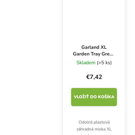
len 12 kg.
Garland XL
Garden Tray Green
58x40,5x7 cm,
Skladem
(>5 ks)
plastový podnos
€7,42
VLOŽIŤ DO KOŠÍKA
Odolná plastová
záhradná miska XL