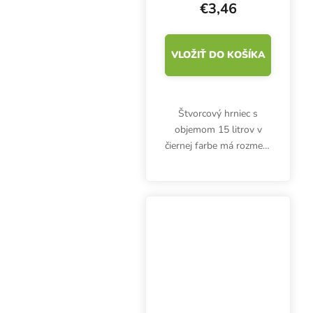
€3,46
VLOŽIŤ DO KOŠÍKA
Štvorcový hrniec s
objemom 15 litrov v
čiernej farbe má rozmery
23x23x28 cm. Záhradný
kvetináč HighPro
Propot je vyrobený z
tkaniny s gramážou 260
g/m2 a má vystužené
dno.