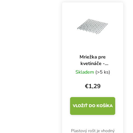
vermikompostu. Dodáva
rastlinám organické
živiny približne 6
týždňov....
Mriežka pre
kvetináče -
34x36x2 cm
Skladem
(>5 ks)
€1,29
VLOŽIŤ DO KOŠÍKA
Plastový rošt je vhodný