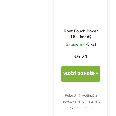
vlásočnicami, čím sa...
Root Pouch Boxer
16 l, hnedý
textilný kvetináč
Skladem
(>5 ks)
28x26 cm
€6,21
VLOŽIŤ DO KOŠÍKA
Robustný kvetináč z
recyklovaného materiálu
vydrží mnoho
pestovateľských cyklov.