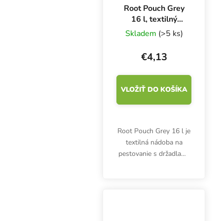
Root Pouch Grey
16 l, textilný
kvetináč 28x26
Skladem
(>5 ks)
cm
€4,13
VLOŽIŤ DO KOŠÍKA
Root Pouch Grey 16 l je
textilná nádoba na
pestovanie s držadlami,
ktorá sa ľahko prenáša.
Kvetináč poskytne
dokonalý koreňový
systém s mnohými
koreňovými