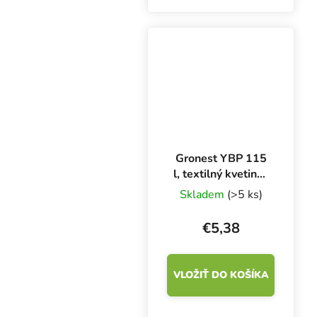
Koreňové puzdro Root
Pouch Boxer 16 l s
držadlami na
jednoduché prenášanie
zaručuje dokonalý...
Gronest YBP 115
l, textilný kvetináč
54x54x40 cm
Skladem
(>5 ks)
€5,38
VLOŽIŤ DO KOŠÍKA