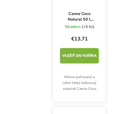
Canna Coco
Natural 50 l,
kokosový substrát
Skladem
(>5 ks)
€13,71
VLOŽIŤ DO KOŠÍKA
Mierne pufrovaný a
veľmi ľahký kokosový
substrát Canna Coco
Natural je vhodnejší pre
skúsených pestovateľov.
Neobsahuje živiny.
Hmotnosť 50 litrov je