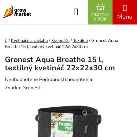
Prejsť na obsah
Hľadať
PRÁZDNY
NÁKUPNÝ K
KOŠÍK
Domov
/
Kvetináče a závlaha
/
Kvetináče
/
Textilné
/
Gronest Aqua
Breathe 15 l, textilný kvetináč 22x22x30 cm
Gronest Aqua Breathe 15 l,
textilný kvetináč 22x22x30 cm
Priemerné hodnotenie produktu je 0,0 z 5 hviezdičiek.
Neohodnotené
Podrobnosti hodnotenia
Značka:
Gronest