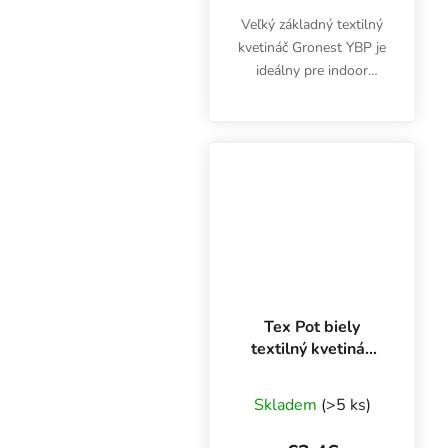
Veľký základný textilný
kvetináč Gronest YBP je
ideálny pre indoor
pestovanie zemiakov
doma. Nechajte vaše
korene dýchať s
kvetináčmi Gronest.
Objem 115 litrov.
Tex Pot biely
textilný kvetináč
15 l
Priemerné hodnoten
Skladem
(>5 ks)