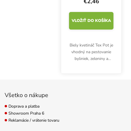
€2,46
VLOŽIŤ DO KOŠÍKA
Biely kvetináč Tex Pot je
vhodný na pestovanie
byliniek, zeleniny a
rastlín v akomkoľvek
substráte v interiéri aj
exteriéri. Je vyrobený z
Zápätie
recyklovateľného
propylénu.
Všetko o nákupe
Doprava a platba
Showroom Praha 6
Reklamácie / vrátenie tovaru