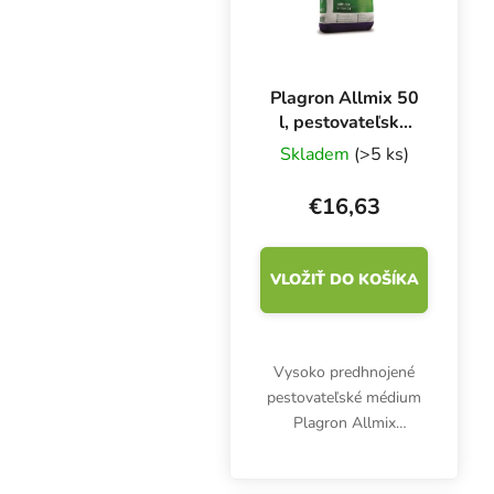
Plagron Allmix 50
l, pestovateľské
médium
Skladem
(>5 ks)
€16,63
VLOŽIŤ DO KOŠÍKA
Vysoko predhnojené
pestovateľské médium
Plagron Allmix
pozostáva z vynikajúcej
zmesi rašeliny, perlitu a