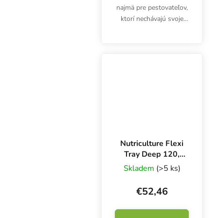
najmä pre pestovateľov,
ktorí nechávajú svoje
kvetináče na zemi alebo
na balkóne, ktoré sú v
lete vyhrievané.
Nutriculture Flexi
Tray Deep 120,
120x120x10 cm,
Skladem
(>5 ks)
flexibilný zásobník
€52,46