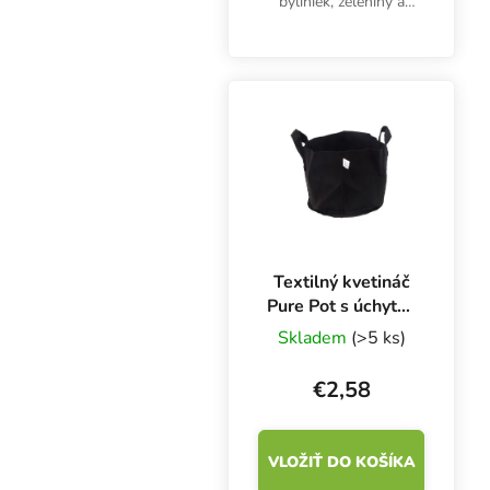
byliniek, zeleniny a
rastlín v akomkoľvek
substráte v interiéri aj
exteriéri. Je vyrobený z
recyklovateľného
propylénu.
Textilný kvetináč
Pure Pot s úchytmi
30x25 cm - 19 l
Skladem
(>5 ks)
€2,58
VLOŽIŤ DO KOŠÍKA