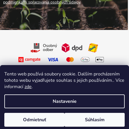
podmienkami spracovania osobných údajov
Osobný
odber
Tento web používá soubory cookie. Dalším procházením
tohoto webu vyjadřujete souhlas s jejich používáním.. Více
informací
zde
.
Sledujte nás na Facebooku
Sledujte nás na Instagrame
Nastavenie
Vytvoril Shoptet Premium
&
sniperdesign.cz
Copyright 2026
Growmarket.cz
. Všetky práva vyhradené.
Odmietnuť
Súhlasím