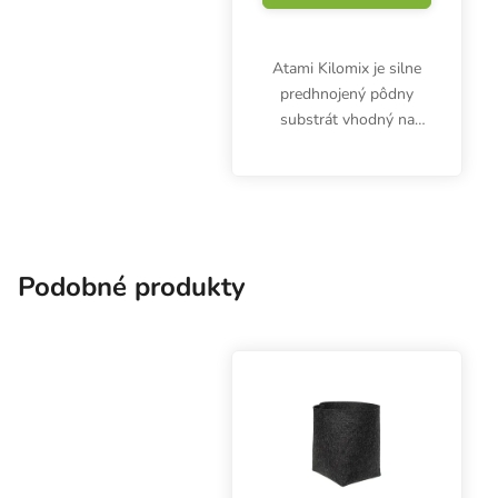
Atami Kilomix je silne
predhnojený pôdny
substrát vhodný na
pestovanie byliniek vo
vonkajších a vnútorných
priestoroch. Obsahuje
mnoho dôležitých živín a
ďalších látok.
Podobné produkty