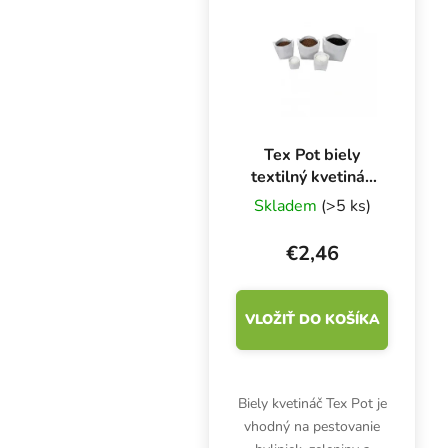
prostredie pre zdravý a
bohatý...
Tex Pot biely
textilný kvetináč
10 l
Skladem
(>5 ks)
€2,46
VLOŽIŤ DO KOŠÍKA
Biely kvetináč Tex Pot je
vhodný na pestovanie