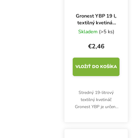
Gronest YBP 19 l,
textilný kvetináč
24x24x32 cm
Skladem
(>5 ks)
€2,46
VLOŽIŤ DO KOŠÍKA
Stredný 19-litrový
textilný kvetináč
Gronest YBP je určený
na indoor aj outdoor
pestovanie. Základná
verzia s gramážou 300
g/m2 poskytne kvalitné