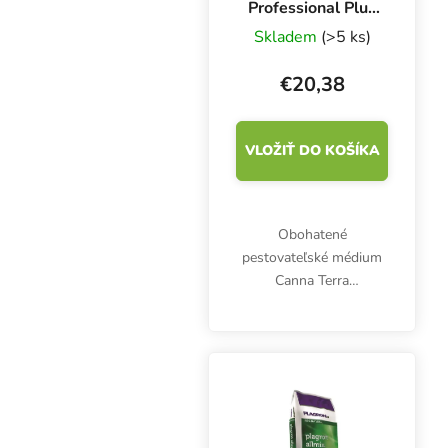
Professional Plus
50 l,
Skladem
(>5 ks)
pestovateľské
médium
€20,38
VLOŽIŤ DO KOŠÍKA
Obohatené
pestovateľské médium
Canna Terra
Professional Plus 50 l
pozostáva z prémiovej
zmesi bielej rašeliny,
organických stopových
prvkov a chelátov. S
antiseptickou kôrou,...