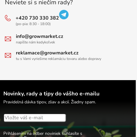
Neviete si s niečím rady?
+420 730 330 382
(po-pia: 8:30 - 18:00)
info@growmarket.cz
napíšte nám kedykoľvek
reklamace@growmarket.cz
tu s Vami vyriešime reklamáciu tovaru alebo dopravy
Novinky, rady a tipy do vášho e-mailu
Pravidelná dávka tipov, zliav a akcií. Žiadny spam.
Prihlásením na odber noviniek súhlasíte s