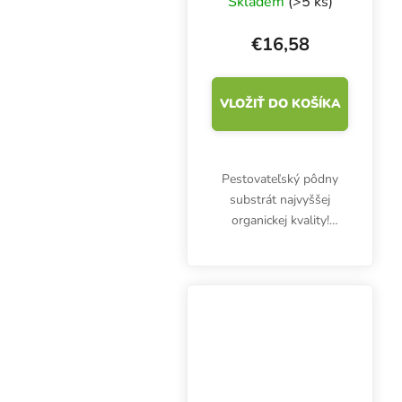
Skladem
(>5 ks)
€16,58
VLOŽIŤ DO KOŠÍKA
Pestovateľský pôdny
substrát najvyššej
organickej kvality!
BioBizz All Mix 50 l
poskytne živiny vo fáze
rastu a v nasledujúcich
týždňoch. Podporuje
produktívne koreňové...