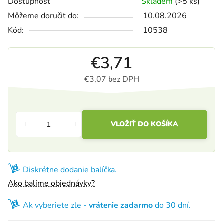
Dostupnosť
Skladem
(>5 ks)
Môžeme doručiť do:
10.08.2026
Kód:
10538
€3,71
€3,07 bez DPH
Jednotková cena:
VLOŽIŤ DO KOŠÍKA
Diskrétne dodanie balíčka.
Ako balíme objednávky?
Ak vyberiete zle -
vrátenie zadarmo
do 30 dní.