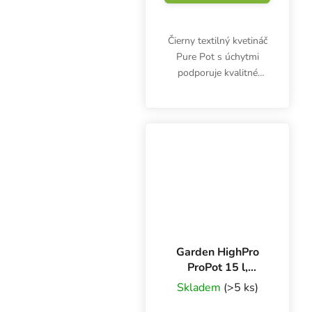
Čierny textilný kvetináč
Pure Pot s úchytmi
podporuje kvalitné
prevzdušňovanie
koreňov a vynikajúci
rast. Je vhodný na
pestovanie zeleniny,
byliniek a kvetin v
interiéri aj...
Garden HighPro
ProPot 15 l,
textilný kvetináč
Skladem
(>5 ks)
23x23x28 cm