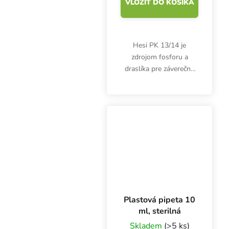
VLOŽIŤ DO KOŠÍKA
Hesi PK 13/14 je
zdrojom fosforu a
draslíka pre záverečnú
fázu kvitnutia.
Podporuje tvorbu
mohutných a
kompaktných
kvetenstiev. Hesi PK
13/14 stimuluje
metabolické procesy.
Plastová pipeta 10
ml, sterilná
Skladem
(>5 ks)