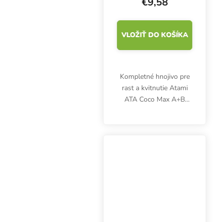
€9,58
VLOŽIŤ DO KOŠÍKA
Kompletné hnojivo pre
rast a kvitnutie Atami
ATA Coco Max A+B
poskytuje dostatok živín
pre pestovanie byliniek
v kokosovom substráte
počas celého
vegetačného cyklu.