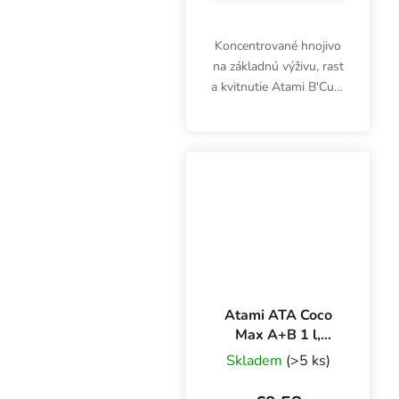
Koncentrované hnojivo
na základnú výživu, rast
a kvitnutie Atami B'Cuzz
Coco A+B je určené na
pestovanie byliniek v
interiéri a exteriéri v
kokosových
substrátoch.
Atami ATA Coco
Max A+B 1 l,
základné hnojivo
Skladem
(>5 ks)
pre rast a kvitnutie