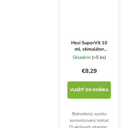
častí rastliny. Hnojivo
pre kokos a pôdu.
Hesi SuperVit 10
ml, stimulátor
rastu a kvitnutia
Skladem
(>5 ks)
€8,29
VLOŽIŤ DO KOŠÍKA
Blahodarný, vysoko
koncentrovaný koktail
15 aktívnych vitamínov,