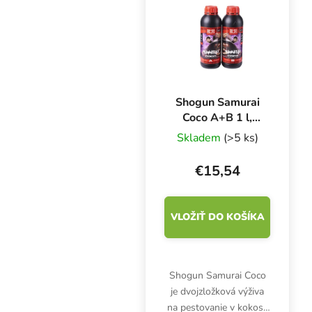
Shogun Samurai
Coco A+B 1 l,
základné hnojivo
Skladem
(>5 ks)
pre rast a kvitnutie
€15,54
VLOŽIŤ DO KOŠÍKA
Shogun Samurai Coco
je dvojzložková výživa
na pestovanie v kokose