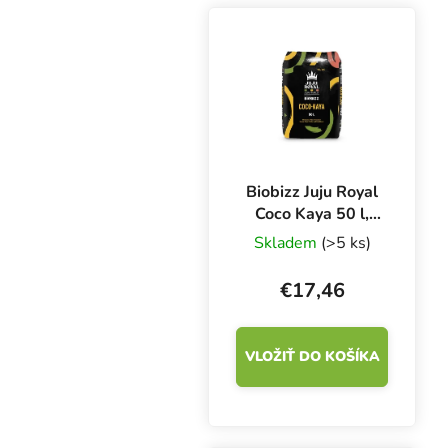
Biobizz Juju Royal
Coco Kaya 50 l,
kokosový substrát
Skladem
(>5 ks)
€17,46
VLOŽIŤ DO KOŠÍKA