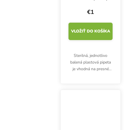
€1
VLOŽIŤ DO KOŠÍKA
Sterilná, jednotlivo
balená plastová pipeta
je vhodná na presné
meranie a dávkovanie
hnojív, aditív alebo
kyselín. 10 ml pipeta nie
je určená len pre
pestovateľov.