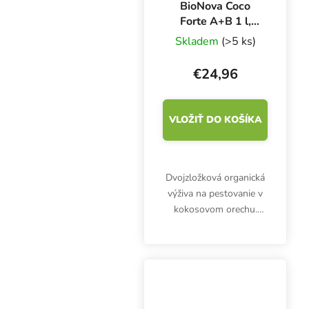
BioNova Coco
Forte A+B 1 l,
hnojivo pre rast a
Skladem
(>5 ks)
kvitnutie
€24,96
VLOŽIŤ DO KOŠÍKA
Dvojzložková organická
výživa na pestovanie v
kokosovom orechu.
Základné hnojivo pre
celý pestovateľský
cyklus BioNova Coco
Forte A+B obsahuje
všetky dôležité živiny a
je vhodné...