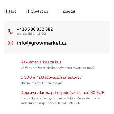
Tlač
Opýtať sa
Zdieľať
+420 730 330 382
(po-pia: 8:30 - 18:00)
info@growmarket.cz
Reklamácie kus za kus
Väčšinu sťažností riešime výmenou tovaru za nový.
1 500 m² skladovacích priestorov
zberné miesto Praha Ruzyně
Doprava zdarma pri objednávkach nad 80 EUR
pre balíky v odberných miestach. Doručenie domov je
zadarmo pri objednávkach nad 120 EUR