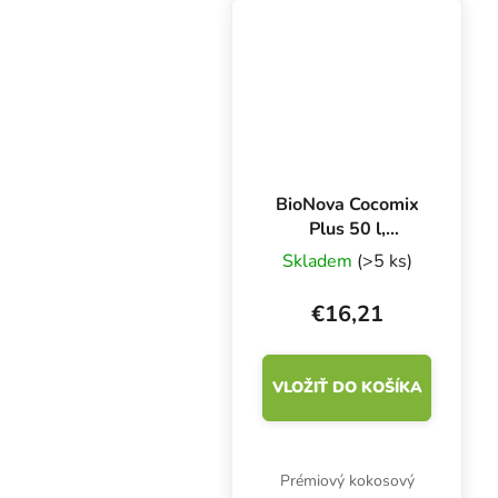
BioNova Cocomix
Plus 50 l,
kokosový substrát
Skladem
(>5 ks)
€16,21
VLOŽIŤ DO KOŠÍKA
Prémiový kokosový