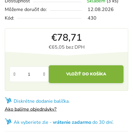
Dostupnosť
Skladem
(3 ks)
Môžeme doručiť do:
12.08.2026
Kód:
430
€78,71
€65,05 bez DPH
Jednotková cena:
VLOŽIŤ DO KOŠÍKA
Diskrétne dodanie balíčka.
Ako balíme objednávky?
Ak vyberiete zle -
vrátenie zadarmo
do 30 dní.