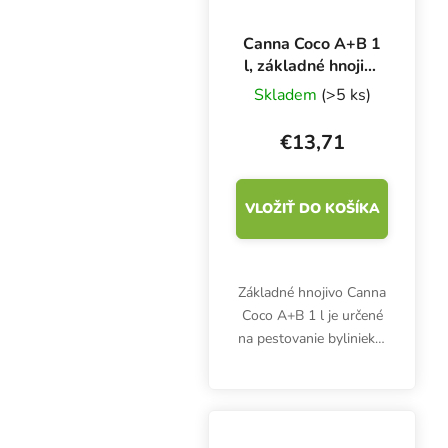
Canna Coco A+B 1
l, základné hnojivo
pre rast a kvitnutie
Skladem
(>5 ks)
€13,71
VLOŽIŤ DO KOŠÍKA
Základné hnojivo Canna
Coco A+B 1 l je určené
na pestovanie byliniek v
kokosovom substráte
alebo rohoži. Používa sa
vo fáze rastu a kvitnutia.