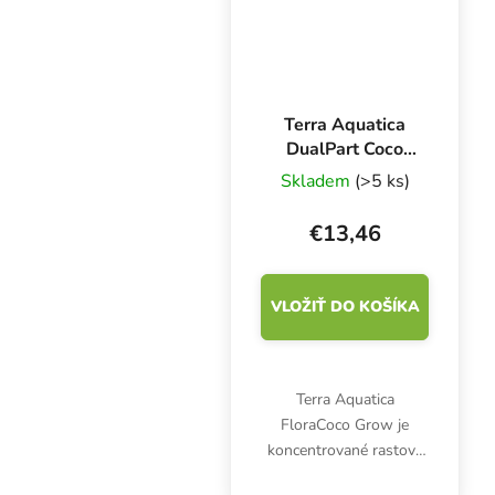
Terra Aquatica
DualPart Coco
Grow 1 l, základná
Skladem
(>5 ks)
zložka hnojiva
€13,46
VLOŽIŤ DO KOŠÍKA
Terra Aquatica
FloraCoco Grow je
koncentrované rastové
hnojivo určené výlučne