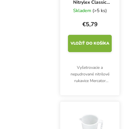
Nitrylex Classic
BLUE XL, 100 ks
Skladem
(>5 ks)
€5,79
VLOŽIŤ DO KOŠÍKA
Vyšetrovacie a
nepudrované nitrilové
rukavice Mercator
Nitrylex Classic BLUE
XL, 100 ks. Sú
klasifikované ako
zdravotnícky výrobok
triedy I a osobné
ochranné prostriedky...