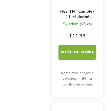
Hesi TNT Complex
1 l, základné
hnojivo pre rast
Skladem
(>5 ks)
€11,33
VLOŽIŤ DO KOŠÍKA
Komplexné hnojivo s
vyváženým NPK sa
používa len vo fáze
rastu. Hesi TNT
Complex 1 l podporuje
tvorbu bočných
výhonkov a zelených