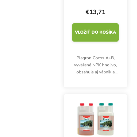
kvitnutie
€13,71
VLOŽIŤ DO KOŠÍKA
Plagron Cocos A+B,
vyvážené NPK hnojivo,
obsahuje aj vápnik a
horčík. Toto
koncentrované
minerálne hnojivo sa
používa od prvého
týždňa do konca
vegetačného cyklu.
Balenie 2x 1...