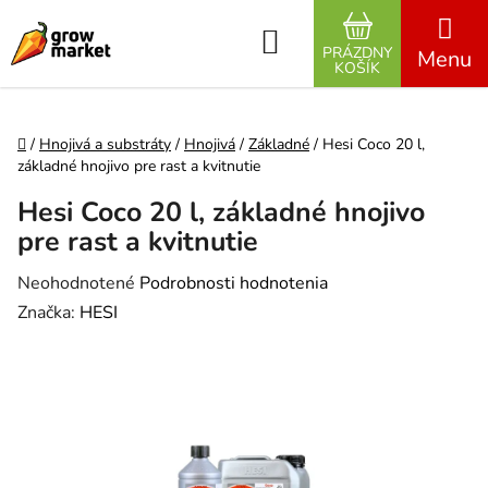
Prejsť na obsah
Hľadať
PRÁZDNY
NÁKUPNÝ K
KOŠÍK
Domov
/
Hnojivá a substráty
/
Hnojivá
/
Základné
/
Hesi Coco 20 l,
základné hnojivo pre rast a kvitnutie
Hesi Coco 20 l, základné hnojivo
pre rast a kvitnutie
Priemerné hodnotenie produktu je 0,0 z 5 hviezdičiek.
Neohodnotené
Podrobnosti hodnotenia
Značka:
HESI