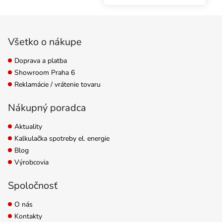
na pestovanie byliniek v
kokosových
Zápätie
substrátoch. Extra
vápnik a horčík.
Všetko o nákupe
Doprava a platba
Showroom Praha 6
Reklamácie / vrátenie tovaru
Nákupný poradca
Aktuality
Kalkulačka spotreby el. energie
Blog
Výrobcovia
Spoločnosť
O nás
Kontakty