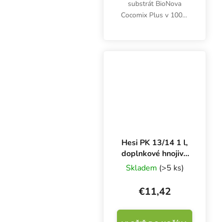
substrát BioNova
Cocomix Plus v 100%
organickej kvalite je
pufrovaný na pH 6,5.
Vysoko vzdušný a
kompostovateľný kokos
obsahuje vyvážený
pomer vlákniny s...
Hesi PK 13/14 1 l,
doplnkové hnojivo
na kvety
Skladem
(>5 ks)
€11,42