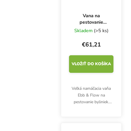
Vana na
pestovanie
Ebb&Flow
Skladem
(>5 ks)
100x100 cm
€61,21
VLOŽIŤ DO KOŠÍKA
Veľká namáčacia vaňa
Ebb & Flow na
pestovanie byliniek.
Rozmery 1000x1100
mm. Jednoduché
zavlažovanie
kompatibilné s