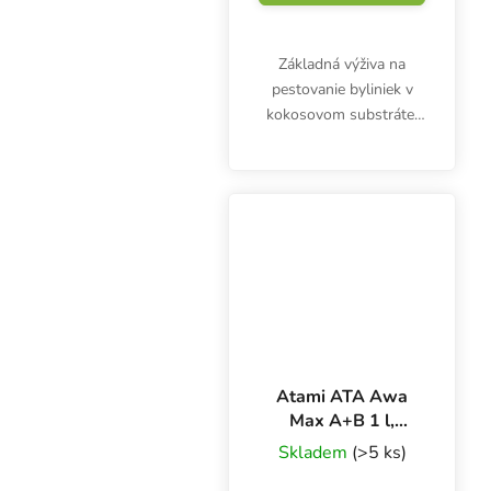
Základná výživa na
pestovanie byliniek v
kokosovom substráte,
Hesi Coco, sa používa
vo fáze rastu a kvitnutia.
Dokonale vyvážené
organominerálne
hnojivo Coco v jednej
fľaši.
Atami ATA Awa
Max A+B 1 l,
základné hnojivo
Skladem
(>5 ks)
na kvety