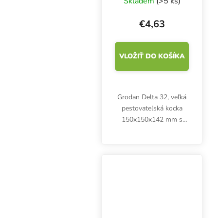
Skladem
(>5 ks)
kamennej vlny s
otvorom 42x40
€4,63
mm, 1 kus
VLOŽIŤ DO KOŠÍKA
Grodan Delta 32, veľká
pestovateľská kocka
150x150x142 mm s
veľkým otvorom 42x40
mm. Inertné
pestovateľské médium
na hydroponické
pestovanie v systémoch
NFT, EbbFlow a iných.