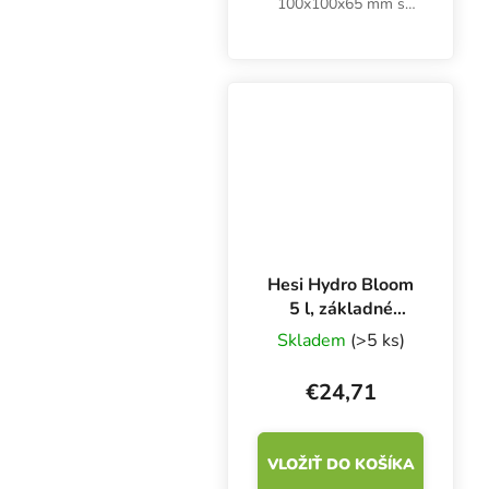
100x100x65 mm s
veľkým otvorom slúži
ako inertné médium pre
dospelé rastliny a
poskytuje ideálne
prostredie pre zdravý
vývoj koreňov.
Hesi Hydro Bloom
5 l, základné
hnojivo na kvety
Skladem
(>5 ks)
€24,71
VLOŽIŤ DO KOŠÍKA