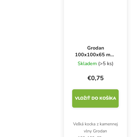
akýmkoľvek substrátom.
Na pestovanie na 1 m2.
Grodan
100x100x65 mm,
kocka z kamennej
Skladem
(>5 ks)
vlny s otvorom
42x40 mm, 1 ks
€0,75
VLOŽIŤ DO KOŠÍKA
Veľká kocka z kamennej
vlny Grodan