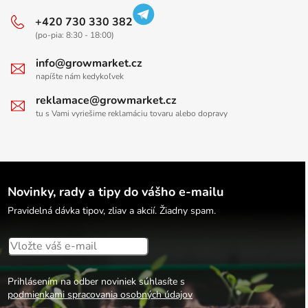
+420 730 330 382
(po-pia: 8:30 - 18:00)
info@growmarket.cz
napíšte nám kedykoľvek
reklamace@growmarket.cz
tu s Vami vyriešime reklamáciu tovaru alebo dopravy
Novinky, rady a tipy do vášho e-mailu
Pravidelná dávka tipov, zliav a akcií. Žiadny spam.
Prihlásením na odber noviniek súhlasíte s
podmienkami spracovania osobných údajov