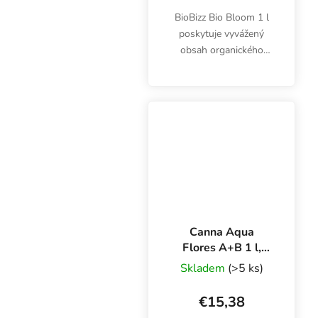
BioBizz Bio Bloom 1 l
poskytuje vyvážený
obsah organického
dusíka, fosforu a
draslíka v pomere 2-7-
4. Podporuje svieže
kvety a chutné plody.
Canna Aqua
Flores A+B 1 l,
základné hnojivo
Skladem
(>5 ks)
pre kvety
€15,38