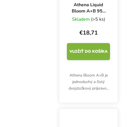
Athena Liquid
Bloom A+B 950
ml, hnojivo na
Skladem
(>5 ks)
kvety
€18,71
VLOŽIŤ DO KOŠÍKA
Athena Bloom A+B je
jednoduchý a čistý
dvojzložkový prípravok
pre fázu kvitnutia
plodiacich a kvitnúcich
rastlín. Zmes
vynikajúcich makroživín
a chelátových mikroživín