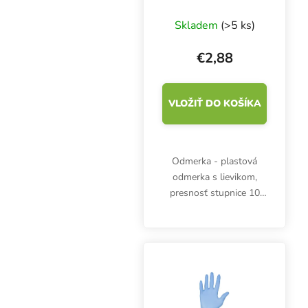
Skladem
(>5 ks)
€2,88
VLOŽIŤ DO KOŠÍKA
Odmerka - plastová
odmerka s lievikom,
presnosť stupnice 10
ml, objem 100 ml, výška
72 mm, priemer 60 mm.
Odmerné časti po 2 ml.