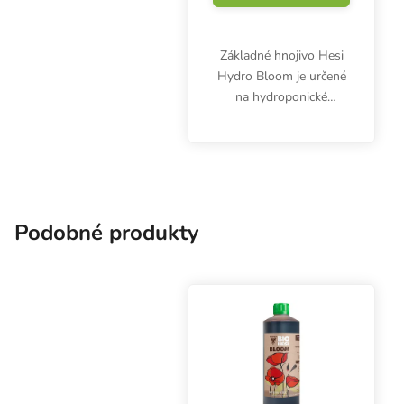
Základné hnojivo Hesi
Hydro Bloom je určené
na hydroponické
pestovanie byliniek v
recirkulačných
systémoch a inertných
substrátoch vo fáze
kvitnutia.
Podobné produkty