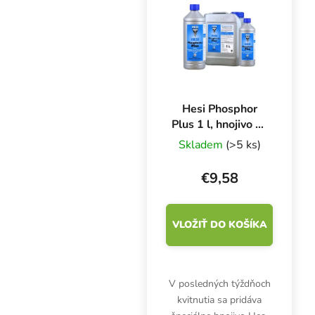
Hesi Phosphor
Plus 1 l, hnojivo na
kvety
Skladem
(>5 ks)
€9,58
VLOŽIŤ DO KOŠÍKA
V posledných týždňoch
kvitnutia sa pridáva