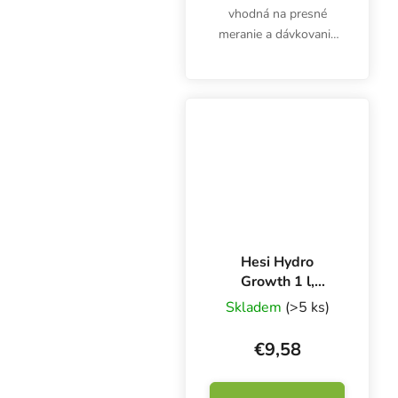
vhodná na presné
meranie a dávkovanie
hnojív, prísad alebo
kyselín. 3 ml pipeta nie
je určená len pre
pestovateľov.
Hesi Hydro
Growth 1 l,
základné rastové
Skladem
(>5 ks)
hnojivo
€9,58