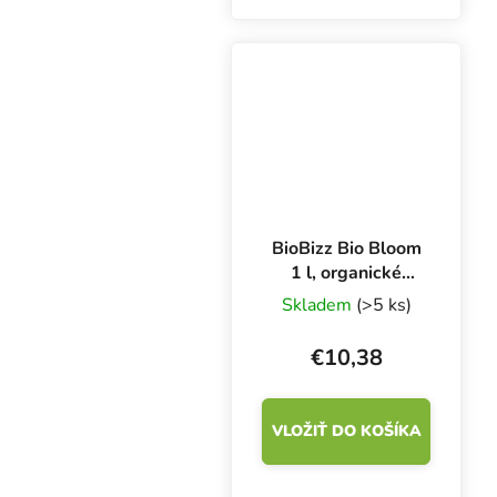
kvetov a podporu
vysokej metabolickej
aktivity. Athena Pro
Bloom prispieva
vyváženým
množstvom...
BioBizz Bio Bloom
1 l, organické
hnojivo na kvety
Skladem
(>5 ks)
€10,38
VLOŽIŤ DO KOŠÍKA