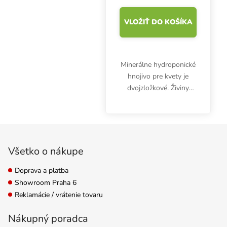
VLOŽIŤ DO KOŠÍKA
Minerálne hydroponické
hnojivo pre kvety je
dvojzložkové. Živiny
Canna Aqua Flores A+B
sú určené pre
recirkulačné systémy a
Zápätie
dodajú rastlinám všetky
potrebné látky pre
Všetko o nákupe
dokonalý...
Doprava a platba
Showroom Praha 6
Reklamácie / vrátenie tovaru
Nákupný poradca