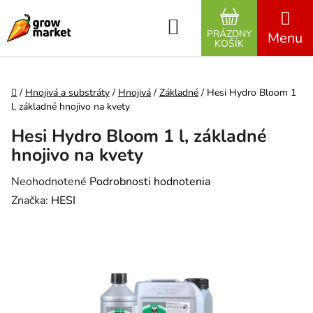
Prejsť na obsah
Hľadať
PRÁZDNY
NÁKUPNÝ K
KOŠÍK
Domov
/
Hnojivá a substráty
/
Hnojivá
/
Základné
/
Hesi Hydro Bloom 1
l, základné hnojivo na kvety
Hesi Hydro Bloom 1 l, základné
hnojivo na kvety
Priemerné hodnotenie produktu je 0,0 z 5 hviezdičiek.
Neohodnotené
Podrobnosti hodnotenia
Značka:
HESI