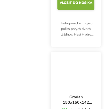
VLOŽIŤ DO KOŠÍKA
Hydroponické hnojivo
počas prvých dvoch
týždňov. Hesi Hydro
Growth podporuje
tvorbu zelených častí a
silných, zdravých rastlín.
Pre vegetačné obdobie a
inertné médiá
kamenná...
Grodan
150x150x142
mm, kocka z