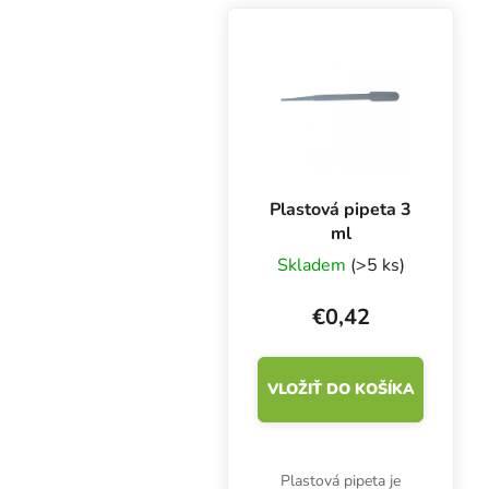
ako zdravotnícky
výrobok triedy I a
osobné ochranné
prostriedky...
Plastová pipeta 3
ml
Skladem
(>5 ks)
€0,42
VLOŽIŤ DO KOŠÍKA
Plastová pipeta je