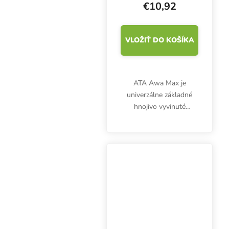
€10,92
VLOŽIŤ DO KOŠÍKA
ATA Awa Max je
univerzálne základné
hnojivo vyvinuté
špeciálne pre pestovanie
v hydro systémoch a
poskytuje rastlinám
základné živiny NPK. Tie
sú dokonale dávkované
pre fázu...