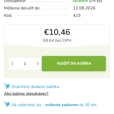
Dostupnosť
Skladem
(>5 ks)
Môžeme doručiť do:
12.08.2026
Kód:
423
€10,46
€8,64 bez DPH
Jednotková cena:
VLOŽIŤ DO KOŠÍKA
Diskrétne dodanie balíčka.
Ako balíme objednávky?
Ak vyberiete zle -
vrátenie zadarmo
do 30 dní.