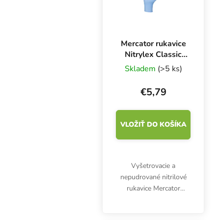
Mercator rukavice
Nitrylex Classic
BLUE L, 100 ks
Skladem
(>5 ks)
€5,79
VLOŽIŤ DO KOŠÍKA
Vyšetrovacie a
nepudrované nitrilové
rukavice Mercator
Nitrylex Classic BLUE L,
100 ks. Sú klasifikované