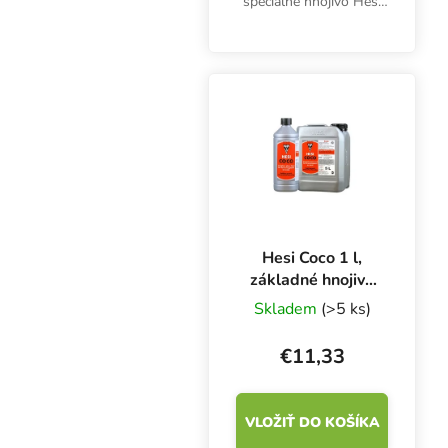
špeciálne hnojivo Hesi
Phosphor Plus.
Dodatočná dávka
fosforu a draslíka
podporí silnejšie a
väčšie kvety.
Hesi Coco 1 l,
základné hnojivo
pre rast a kvitnutie
Skladem
(>5 ks)
€11,33
VLOŽIŤ DO KOŠÍKA