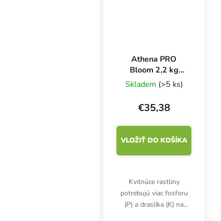
umožňuje...
Athena PRO
Bloom 2,2 kg
BAG, základné
Skladem
(>5 ks)
hnojivo na
kvitnutie
€35,38
VLOŽIŤ DO KOŠÍKA
Kvitnúce rastliny
potrebujú viac fosforu
(P) a draslíka (K) na
zväčšenie objemu