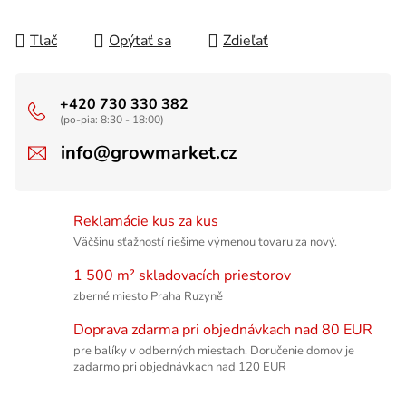
Tlač
Opýtať sa
Zdieľať
+420 730 330 382
(po-pia: 8:30 - 18:00)
info@growmarket.cz
Reklamácie kus za kus
Väčšinu sťažností riešime výmenou tovaru za nový.
1 500 m² skladovacích priestorov
zberné miesto Praha Ruzyně
Doprava zdarma pri objednávkach nad 80 EUR
pre balíky v odberných miestach. Doručenie domov je
zadarmo pri objednávkach nad 120 EUR