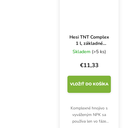
zmes rašeliny a...
Hesi TNT Complex
1 l, základné
hnojivo pre rast
Skladem
(>5 ks)
€11,33
VLOŽIŤ DO KOŠÍKA
Komplexné hnojivo s
vyváženým NPK sa
používa len vo fáze
rastu. Hesi TNT