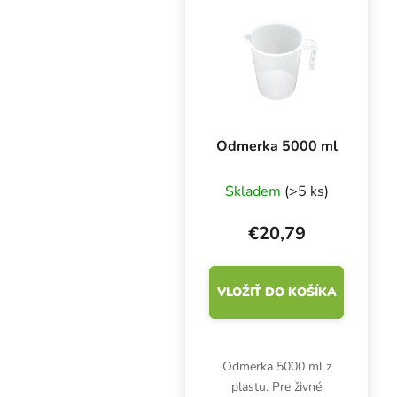
Pre vegetačné obdobie a
inertné médiá
kamenná...
Odmerka 5000 ml
Skladem
(>5 ks)
€20,79
VLOŽIŤ DO KOŠÍKA
Odmerka 5000 ml z
plastu. Pre živné