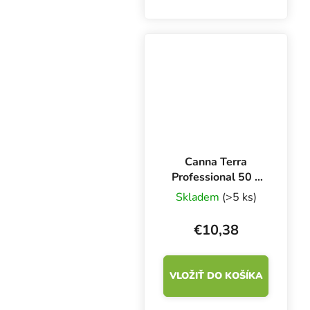
Complex 1 l podporuje
tvorbu bočných
výhonkov a zelených
častí rastliny. Hnojivo
pre kokos a pôdu.
Canna Terra
Professional 50 l,
pestovateľské
Skladem
(>5 ks)
médium
€10,38
VLOŽIŤ DO KOŠÍKA