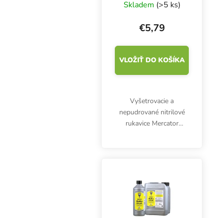
BLUE L, 100 ks
Skladem
(>5 ks)
€5,79
VLOŽIŤ DO KOŠÍKA
Vyšetrovacie a
nepudrované nitrilové
rukavice Mercator
Nitrylex Classic BLUE L,
100 ks. Sú klasifikované
ako zdravotnícky
výrobok triedy I a
osobné ochranné
prostriedky...