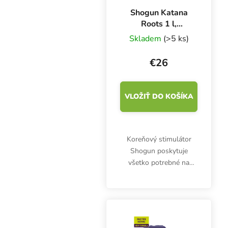
Shogun Katana
Roots 1 l,
stimulátor rastu
Skladem
(>5 ks)
koreňov
€26
VLOŽIŤ DO KOŠÍKA
Koreňový stimulátor
Shogun poskytuje
všetko potrebné na
explozívny rast rastlín
vo fáze sadeníc, rastu a
kvitnutia. Katana Roots
stimuluje masívny rast
koreňov a vytvára silnú