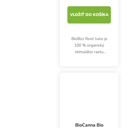
VLOŽIŤ DO KOŠÍKA
BioBizz Root Juice je
100 % organický
stimulátor rastu
koreňov, ktorý
podporuje intenzívny
rozvoj koreňov v prvom
týždni. Všestranný
organický stimulátor
zakoreňovania na...
BioCanna Bio