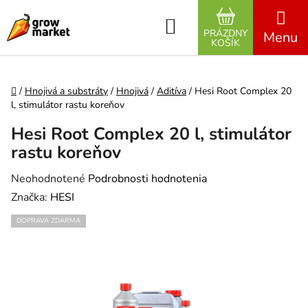
Prejsť na obsah
Hľadať
PRÁZDNY
NÁKUPNÝ K
KOŠÍK
Domov
/
Hnojivá a substráty
/
Hnojivá
/
Aditíva
/
Hesi Root Complex 20
l, stimulátor rastu koreňov
Hesi Root Complex 20 l, stimulátor
rastu koreňov
Priemerné hodnotenie produktu je 0,0 z 5 hviezdičiek.
Neohodnotené
Podrobnosti hodnotenia
Značka:
HESI
DOPRAVA ZDARMA