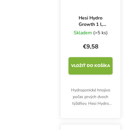
Hesi Hydro
Growth 1 l,
základné rastové
Skladem
(>5 ks)
hnojivo
€9,58
VLOŽIŤ DO KOŠÍKA
Hydroponické hnojivo
počas prvých dvoch
týždňov. Hesi Hydro
Growth podporuje
tvorbu zelených častí a
silných, zdravých rastlín.