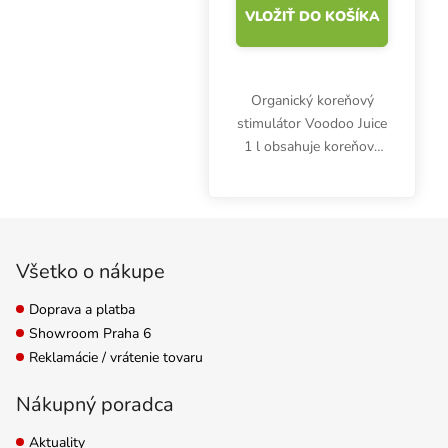
VLOŽIŤ DO KOŠÍKA
Organický koreňový
stimulátor Voodoo Juice
1 l obsahuje koreňové
mikróby, ktoré
rozkladajú starý
koreňový materiál a
Zápätie
maximalizujú rast a
kvitnutie.
Všetko o nákupe
Doprava a platba
Showroom Praha 6
Reklamácie / vrátenie tovaru
Nákupný poradca
Aktuality