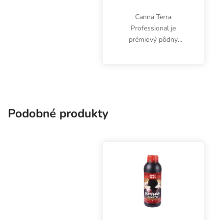
Canna Terra
Professional je
prémiový pôdny
substrát s
granulovanou a čiernou
rašelinou a perlitom.
Zdravá pestovateľská
zmes bez vírusov a
chorôb obsahuje
Podobné produkty
podporné prírodné...