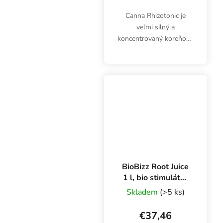
Canna Rhizotonic je
veľmi silný a
koncentrovaný koreňový
stimulátor, ktorý
podporuje vývoj
koreňov, posilňuje
imunitu a chráni rastlinu
pred stresom a
chorobami. Univerzálny...
BioBizz Root Juice
1 l, bio stimulátor
koreňov
Skladem
(>5 ks)
€37,46