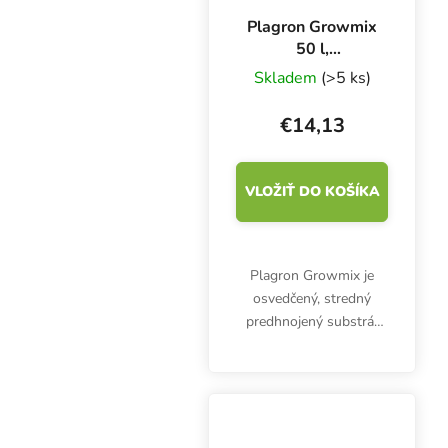
Plagron Growmix
50 l,
pestovateľské
Skladem
(>5 ks)
médium bez
perlitu
€14,13
VLOŽIŤ DO KOŠÍKA
Plagron Growmix je
osvedčený, stredný
predhnojený substrát
bez perlitu. Živiny
vydržia počas celej fázy
rastu, maximálne 3
týždne. Zemina
obsahuje vynikajúcu