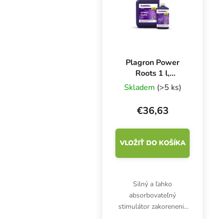
a...
Plagron Power
Roots 1 l,
stimulátor rastu
Skladem
(>5 ks)
koreňov
€36,63
VLOŽIŤ DO KOŠÍKA
Silný a ľahko
absorbovateľný
stimulátor zakorenenia
pre všetky typy