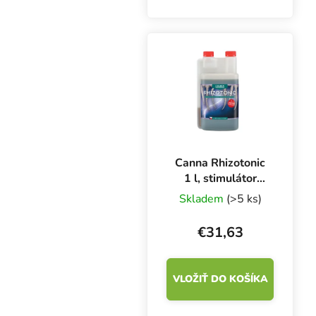
substrátov a
pestovateľských médií.
Plagron Power Roots
počas prvých piatich
týždňov v dávke 1 ml na
1 l...
Canna Rhizotonic
1 l, stimulátor
rastu koreňov
Skladem
(>5 ks)
€31,63
VLOŽIŤ DO KOŠÍKA