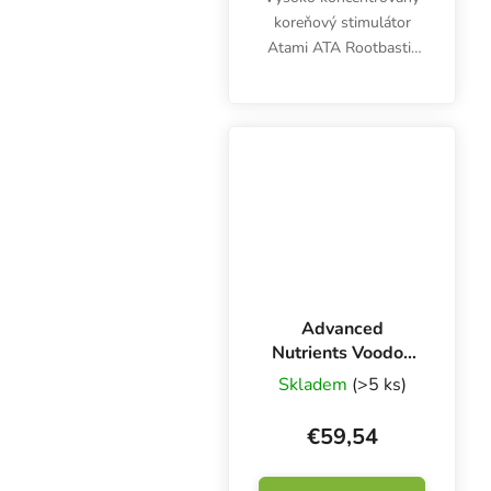
koreňový stimulátor
Atami ATA Rootbastic
pomáha malým
rastlinám vytvoriť väčší,
silnejší a zdravší
koreňový systém.
Advanced
Nutrients Voodoo
Juice 1 l,
Skladem
(>5 ks)
stimulátor rastu
koreňov
€59,54