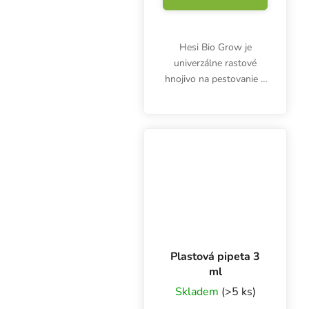
Hesi Bio Grow je
univerzálne rastové
hnojivo na pestovanie v
pôde, kokosových
orechoch a hydropónii.
Bio & veganská výživa
sa používa vo fáze rastu.
Podporuje silný a
zdravý...
Plastová pipeta 3
ml
Skladem
(>5 ks)