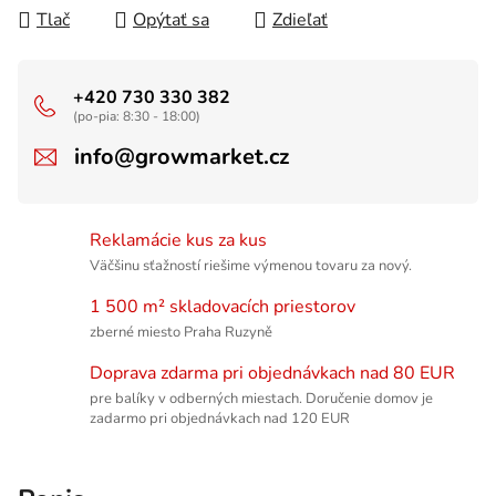
Tlač
Opýtať sa
Zdieľať
+420 730 330 382
(po-pia: 8:30 - 18:00)
info@growmarket.cz
Reklamácie kus za kus
Väčšinu sťažností riešime výmenou tovaru za nový.
1 500 m² skladovacích priestorov
zberné miesto Praha Ruzyně
Doprava zdarma pri objednávkach nad 80 EUR
pre balíky v odberných miestach. Doručenie domov je
zadarmo pri objednávkach nad 120 EUR