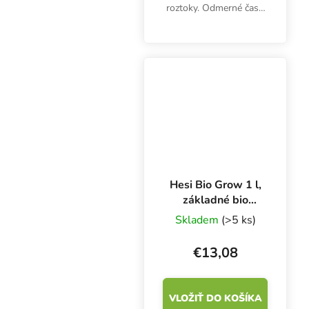
roztoky. Odmerné časti
po 100 ml.
Hesi Bio Grow 1 l,
základné bio
hnojivo na rast
Skladem
(>5 ks)
€13,08
VLOŽIŤ DO KOŠÍKA