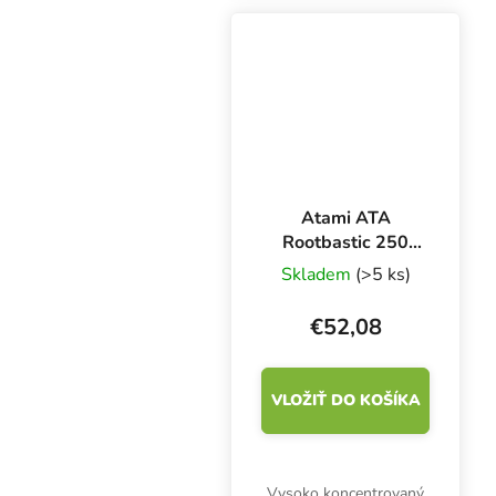
pestovanie v pôde,
kokosových orechoch,
hydropónii.
Atami ATA
Rootbastic 250
ml, stimulátor
Skladem
(>5 ks)
rastu koreňov
€52,08
VLOŽIŤ DO KOŠÍKA
Vysoko koncentrovaný