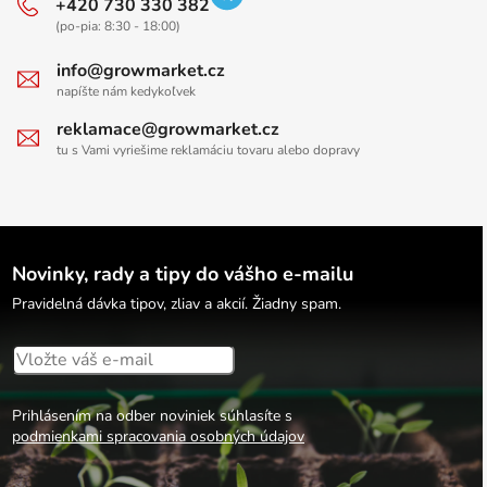
+420 730 330 382
(po-pia: 8:30 - 18:00)
info@growmarket.cz
napíšte nám kedykoľvek
reklamace@growmarket.cz
tu s Vami vyriešime reklamáciu tovaru alebo dopravy
Novinky, rady a tipy do vášho e-mailu
Pravidelná dávka tipov, zliav a akcií. Žiadny spam.
Prihlásením na odber noviniek súhlasíte s
podmienkami spracovania osobných údajov