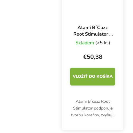
Atami B´Cuzz
Root Stimulator 1
l, stimulátor
Skladem
(>5 ks)
koreňov
€50,38
VLOŽIŤ DO KOŠÍKA
Atami B´cuzz Root
Stimulator podporuje
tvorbu koreňov, zvyšuje
odolnosť a zdravie
rastlín. Vhodné na