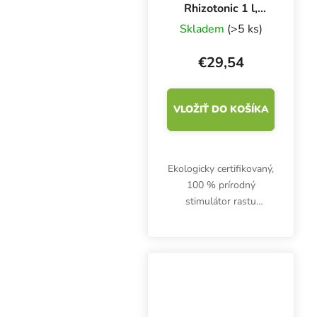
Rhizotonic 1 l,
stimulátor rastu
Skladem
(>5 ks)
koreňov
€29,54
VLOŽIŤ DO KOŠÍKA
Ekologicky certifikovaný,
100 % prírodný
stimulátor rastu
koreňov BioCanna Bio
Rhizotonic podporuje
rozvoj koreňového
systému a posilňuje
odolnosť rastlín.