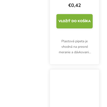
€0,42
VLOŽIŤ DO KOŠÍKA
Plastová pipeta je
vhodná na presné
meranie a dávkovanie
hnojív, prísad alebo
kyselín. 3 ml pipeta nie
je určená len pre
pestovateľov.