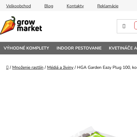
Prejsť na obsah
Velkoobchod
Blog
Kontakty
Reklamácie
VÝHODNÉ KOMPLETY
INDOOR PESTOVANIE
KVETINÁČE 
Domov
/
Množenie rastlín
/
Médiá a živiny
/
HGA Garden Eazy Plug 100, koc