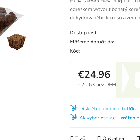
HGA Garden Eazy Plug 100 100
odrezkom vytvoriť bohatý kor
dehydrovaného kokosu a zemin
Dostupnosť
Môžeme doručiť do:
Kód:
€24,96
€20,63 bez DPH
Jednotková cena:
Diskrétne dodanie balíčka.
Ak vyberiete zle -
vráteni
Tlač
Opýtať sa