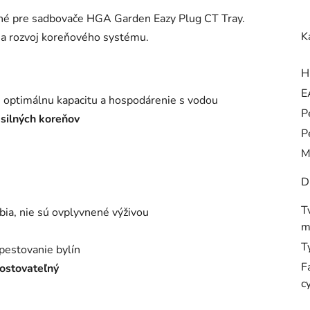
ené pre sadbovače HGA Garden Eazy Plug CT Tray.
K
a rozvoj koreňového systému.
H
E
 optimálnu kapacitu a hospodárenie s vodou
P
 silných koreňov
P
M
D
T
ia, nie sú ovplyvnené výživou
m
T
 pestovanie bylín
F
ostovateľný
c