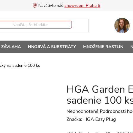
Navštívte náš 
showroom Praha 6
A ZÁVLAHA
HNOJIVÁ A SUBSTRÁTY
MNOŽENIE RASTLÍN
N
ky na sadenie 100 ks
HGA Garden Ea
sadenie 100 k
Priemerné hodnotenie produktu 
Neohodnotené
Podrobnosti ho
Značka:
HGA Eazy Plug