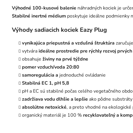
Výhodné 100-kusové balenie
náhradných kociek je urč
Stabilné inertné médium
poskytuje ideálne podmienky n
Výhody sadiacich kociek Eazy Plug
vynikajúca priepustná a vzdušná štruktúra
zaručuje
vytvára
ideálne prostredie pre rýchly rozvoj prvých
obsahuje
živiny na prvé týždne
pomer vzduch/voda 20:80
samoregulácia a
jednoduché ovládanie
Stabilná EC 1, pH 5,8
pH a EC sú stabilné počas celého vegetačného obdob
zadržiava vodu dlhšie a lepšie
ako pôdne substráty
absolútne netoxické
, a preto vhodné na ekologické
organický materiál je 100 %
recyklovateľný a komp