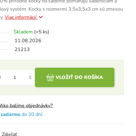
% prírodné kocky na sadenie pomáhajú sadeniciam a
eňový systém. Kocky s rozmermi 3,5x3,5x3 cm sú zmesou
y.
Viac informácií
Skladem
(>5 ks)
11.08.2026
21213
VLOŽIŤ DO KOŠÍKA
Ako balíme objednávky?
e zadarmo
do 30 dní.
Zdieľať