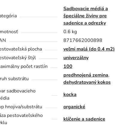
Sadbovacie médiá a
ategória
špeciálne živiny pre
sadenice a odrezky
motnosť
0.6 kg
AN
8717662000898
estovateľská plocha
veľmi malá (do 0.4 m2)
estovateľský štýl
univerzálny
aximálny počet rastlín
100
predhnojená zemina
,
ruh substrátu
dehydratovaný kokos
var sadbovacieho
kocka
édia
yp hnojiva/substrátu
organické
áza pestovateľského
klíčenie a sadenice
yklu