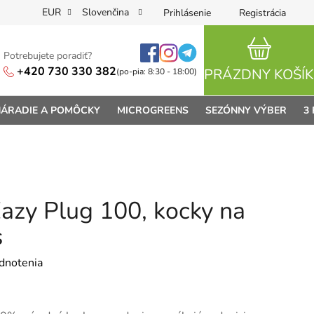
EUR
Slovenčina
Prihlásenie
Registrácia
Potrebujete poradiť?
NÁKUPN
+420 730 330 382
PRÁZDNY KOŠÍK
(po-pia: 8:30 - 18:00)
ÁRADIE A POMÔCKY
MICROGREENS
SEZÓNNY VÝBER
3
zy Plug 100, kocky na
s
je 0,0 z 5 hviezdičiek.
dnotenia