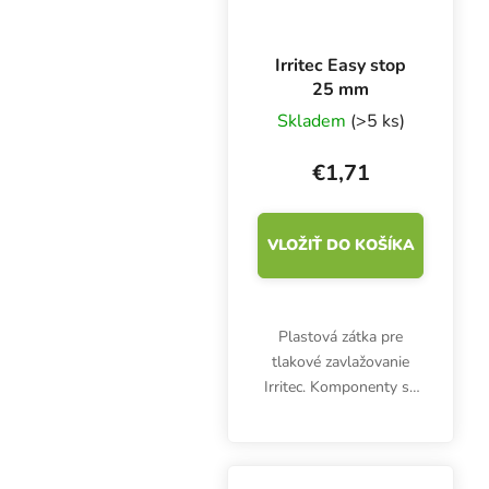
Irritec Easy stop
25 mm
Skladem
(>5 ks)
€1,71
VLOŽIŤ DO KOŠÍKA
Plastová zátka pre
tlakové zavlažovanie
Irritec. Komponenty sa
ľahko inštalujú a vďaka
plastovej matici sú
chránené pred
vytiahnutím z hadice.