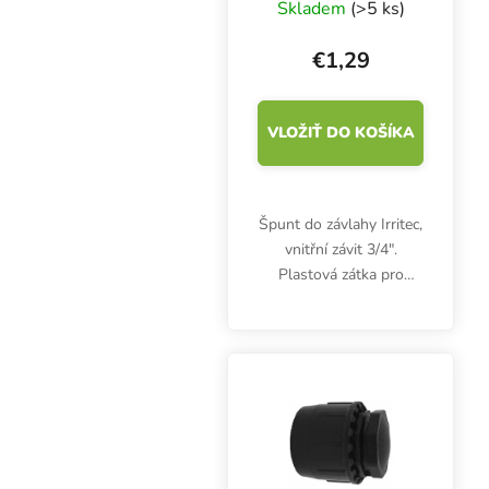
Skladem
(>5 ks)
€1,29
VLOŽIŤ DO KOŠÍKA
Špunt do závlahy Irritec,
vnitřní závit 3/4″.
Plastová zátka pro
tlakovou závlahu.