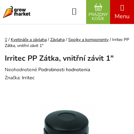
Prejsť na obsah
Hľadať
PRÁZDNY
NÁKUPNÝ K
KOŠÍK
Domov
/
Kvetináče a závlaha
/
Závlaha
/
Spojky a komponenty
/
Irritec PP
Zátka, vnitřní závit 1″
Irritec PP Zátka, vnitřní závit 1″
Priemerné hodnotenie produktu je 0,0 z 5 hviezdičiek.
Neohodnotené
Podrobnosti hodnotenia
Značka:
Irritec