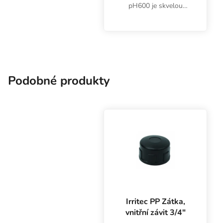
pH600 je skvelou
voľbou pre
začiatočníkov. Lacný
prístroj na meranie
kyslosti a zásaditosti
vody, živného roztoku a
iných kvapalín.
Podobné produkty
Irritec PP Zátka,
vnitřní závit 3/4″