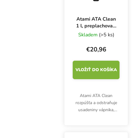
Atami ATA Clean
1 l, preplachovací
prostriedok
Skladem
(>5 ks)
€20,96
VLOŽIŤ DO KOŠÍKA
Atami ATA Clean
rozpúšťa a odstraňuje
usadeniny vápnika,
fosforečnanu železa a
rias. Zabezpečuje
optimálne zavlažovanie.