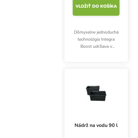
VLOŽIŤ DO KOŠÍKA
Dômyselne jednoduchá
technológia Integra
Boost udržiava v
uzavretej nádobe
optimálnu vlhkosť 55
%. Balenie obsahuje
jeden kus Integra Boost
4 g. Zastavte plesne a
nadmerné sušenie!
Nádrž na vodu 90 l