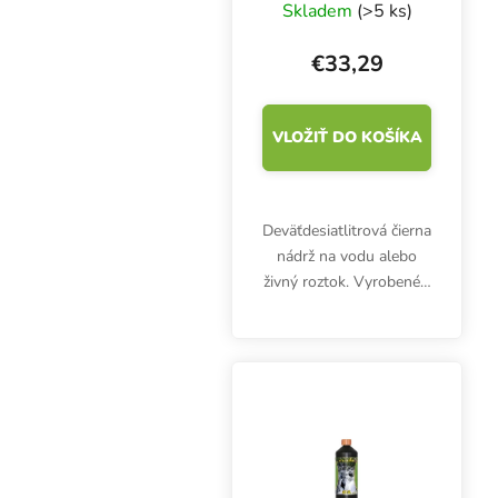
Skladem
(>5 ks)
€33,29
VLOŽIŤ DO KOŠÍKA
Deväťdesiatlitrová čierna
nádrž na vodu alebo
živný roztok. Vyrobené z
pevného a odolného
plastu. Rozmery
72x42x30 cm, objem 90
litrov.