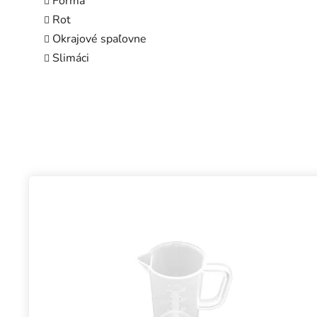
Forma
Rot
Okrajové spaľovne
Slimáci