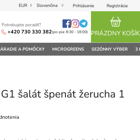
EUR
Slovenčina
Prihlásenie
Registrácia
Potrebujete poradiť?
NÁKUPN
+420 730 330 382
PRÁZDNY KOŠÍK
(po-pia: 8:30 - 18:00)
ÁRADIE A POMÔCKY
MICROGREENS
SEZÓNNY VÝBER
3
G1 šalát špenát žerucha 1
je 0,0 z 5 hviezdičiek.
dnotenia