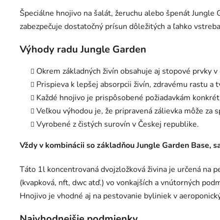
Špeciálne hnojivo na šalát, žeruchu alebo špenát Jungl
zabezpečuje dostatočný prísun dôležitých a ľahko vstreba
Výhody radu Jungle Garden
Okrem základných živín obsahuje aj stopové prvky v 
Prispieva k lepšej absorpcii živín, zdravému rastu a
Každé hnojivo je prispôsobené požiadavkám konkrétn
Veľkou výhodou je, že pripravená zálievka môže za 
Vyrobené z čistých surovín v Českej republike.
Vždy v kombinácii so základňou Jungle Garden Base, 
Táto 1l koncentrovaná dvojzložková živina je určená na
(kvapková, nft, dwc atď.) vo vonkajších a vnútorných pod
Hnojivo je vhodné aj na pestovanie byliniek v aeroponic
Najvhodnejšie podmienky