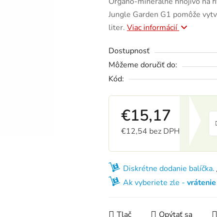
Organo-minerálne hnojivo na h
Jungle Garden G1 pomôže vytvo
liter.
Viac informácií
Dostupnosť
Môžeme doručiť do:
Kód:
€15,17
€12,54 bez DPH
Jednotková cena:
Diskrétne dodanie balíčka.
Ak vyberiete zle -
vráteni
Tlač
Opýtať sa