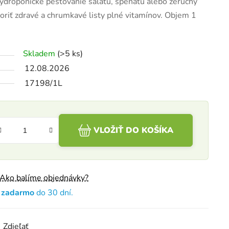
ydroponické pestovanie šalátu, špenátu alebo žeruchy
riť zdravé a chrumkavé listy plné vitamínov. Objem 1
Skladem
(>5 ks)
12.08.2026
17198/1L
VLOŽIŤ DO KOŠÍKA
Ako balíme objednávky?
e zadarmo
do 30 dní.
Zdieľať