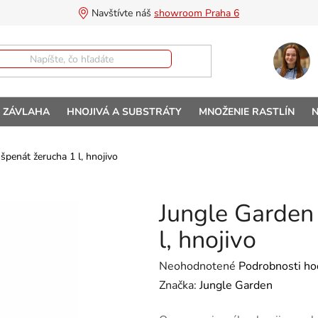
Navštívte náš 
showroom Praha 6
A ZÁVLAHA
HNOJIVÁ A SUBSTRÁTY
MNOŽENIE RASTLÍN
N
špenát žerucha 1 l, hnojivo
Jungle Garden 
l, hnojivo
Priemerné hodnotenie produktu 
Neohodnotené
Podrobnosti ho
Značka:
Jungle Garden