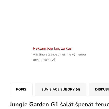
Reklamácie kus za kus
Väčšinu sťažností riešime výmenou
tovaru za nový.
POPIS
SÚVISIACE SÚBORY (4)
DISKUS
Jungle Garden G1 šalát špenát žeruch