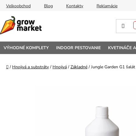
Prejsť na obsah
Velkoobchod
Blog
Kontakty
Reklamácie
VÝHODNÉ KOMPLETY
INDOOR PESTOVANIE
KVETINÁČE 
Domov
/
Hnojivá a substráty
/
Hnojivá
/
Základné
/
Jungle Garden G1 šalát 