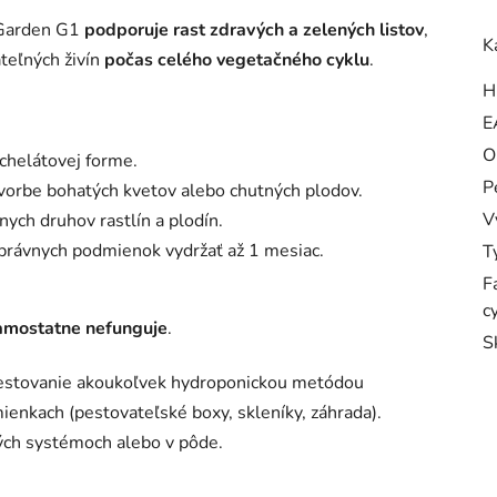
e Garden G1
podporuje rast zdravých a zelených listov
,
K
teľných živín
počas celého vegetačného cyklu
.
H
E
O
chelátovej forme.
P
 tvorbe bohatých kvetov alebo chutných plodov.
V
ych druhov rastlín a plodín.
správnych podmienok vydržať až 1 mesiac.
T
F
c
samostatne nefunguje
.
S
 pestovanie akoukoľvek hydroponickou metódou
mienkach (pestovateľské boxy, skleníky, záhrada).
kých systémoch alebo v pôde.