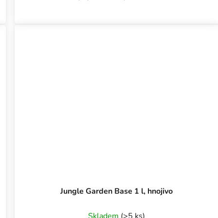
prostriedky...
Jungle Garden Base 1 l, hnojivo
Skladem
(>5 ks)