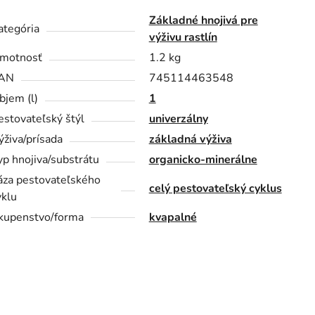
Základné hnojivá pre
ategória
výživu rastlín
motnosť
1.2 kg
AN
745114463548
bjem (l)
1
estovateľský štýl
univerzálny
ýživa/prísada
základná výživa
yp hnojiva/substrátu
organicko-minerálne
áza pestovateľského
celý pestovateľský cyklus
yklu
kupenstvo/forma
kvapalné