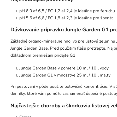
pH 6,0 až 6,5 / EC 1,2 až 2,4 je ideálne pre žeruchu
pH 5,5 až 6,6 / EC 1,8 až 2,3 je ideálne pre špenát
Dávkovanie prípravku Jungle Garden G1 pre
Základné organo-minerálne hnojivo pre listovú zeleninu
Jungle Garden Base. Pred použitím fľašu pretrepte. Najp
dôkladnom premiešaní pridajte G1.
Jungle Garden Base v pomere 10 ml / 10 l vody
Jungle Garden G1 v množstve 25 ml / 10 l malty
Pri pestovaní v pôde použite polovičnú koncentráciu. V s
denníky, ktoré vám pomôžu zaznamenať úspešné postupy 
Najčastejšie choroby a škodcovia listovej ze