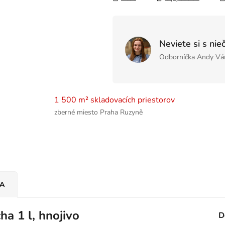
Neviete si s nie
Odborníčka Andy Vá
1 500 m² skladovacích priestorov
zberné miesto Praha Ruzyně
IA
a 1 l, hnojivo
D