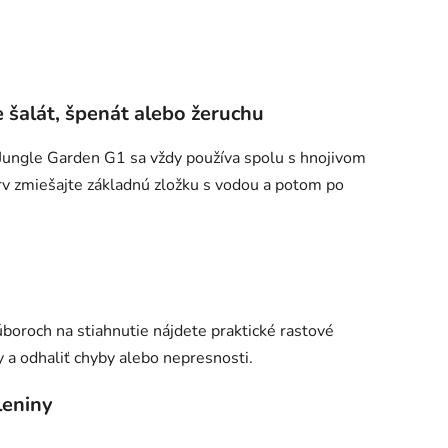
 šalát, špenát alebo žeruchu
 Jungle Garden G1 sa vždy používa spolu s hnojivom
rv zmiešajte základnú zložku s vodou a potom po
úboroch na stiahnutie nájdete praktické rastové
a odhaliť chyby alebo nepresnosti.
leniny