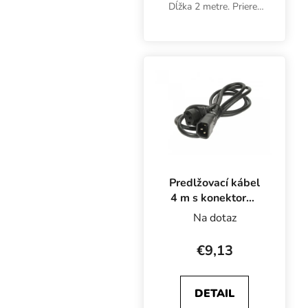
Dĺžka 2 metre. Prierez
3x 1.5 mm2. Farba
čierná.
Predlžovací kábel
4 m s konektormi
IEC
Na dotaz
€9,13
DETAIL