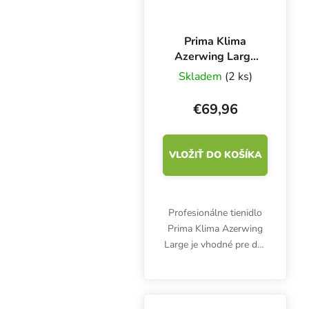
Prima Klima
Azerwing Large
LA75-A, veľké
Skladem
(2 ks)
tienidlo pre dve
lampy
€69,96
VLOŽIŤ DO KOŠÍKA
Profesionálne tienidlo
Prima Klima Azerwing
Large je vhodné pre dve
HPS alebo MH 600W
lampy. Maximálne
rozmery 75x95 cm. Dve
zásuvky, dve zásuvky.