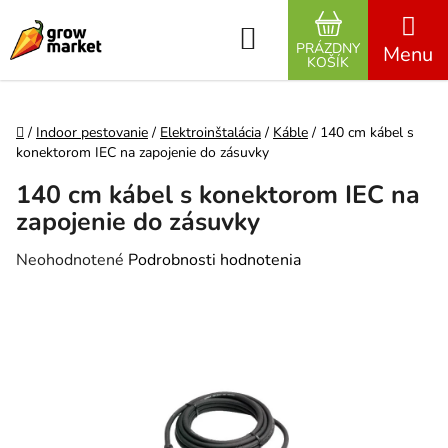
Prejsť na obsah
Hľadať
PRÁZDNY
NÁKUPNÝ K
KOŠÍK
Domov
/
Indoor pestovanie
/
Elektroinštalácia
/
Káble
/
140 cm kábel s
konektorom IEC na zapojenie do zásuvky
140 cm kábel s konektorom IEC na
zapojenie do zásuvky
Priemerné hodnotenie produktu je 0,0 z 5 hviezdičiek.
Neohodnotené
Podrobnosti hodnotenia