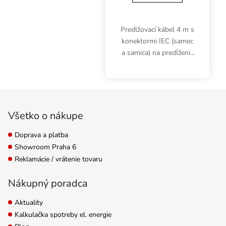
Predlžovací kábel 4 m s
konektormi IEC (samec
a samica) na predĺženie
spojenia medzi
predradníkom a
tienidlom. Plug and
Zápätie
play, bezpečná a
jednoduchá inštalácia.
Všetko o nákupe
Prierez 3x 1 mm2.
Doprava a platba
Showroom Praha 6
Reklamácie / vrátenie tovaru
Nákupný poradca
Aktuality
Kalkulačka spotreby el. energie