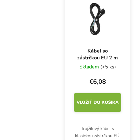
Odrazivosť 86 %.
Kábel so
zástrčkou EÚ 2 m
Skladem
(>5 ks)
€6,08
VLOŽIŤ DO KOŠÍKA
Trojžilový kábel s
klasickou zástrčkou EÚ.