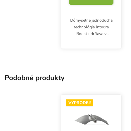
Dômyselne jednoduchá
technológia Integra
Boost udržiava v
uzavretej nádobe
optimálnu vlhkosť 55
%. Balenie obsahuje
jeden kus Integra Boost
4 g. Zastavte plesne a
nadmerné sušenie!
Podobné produkty
VÝPRODEJ!