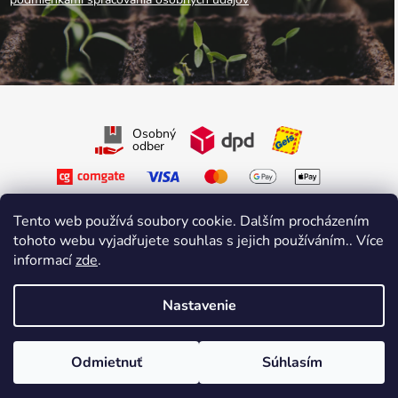
Osobný
odber
Tento web používá soubory cookie. Dalším procházením
tohoto webu vyjadřujete souhlas s jejich používáním.. Více
informací
zde
.
Sledujte nás na Facebooku
Sledujte nás na Instagrame
Nastavenie
Vytvoril Shoptet Premium
&
sniperdesign.cz
Copyright 2026
Growmarket.cz
. Všetky práva vyhradené.
Odmietnuť
Súhlasím