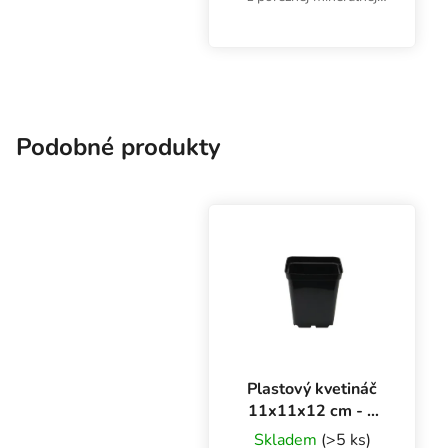
vlny sa používajú ako
inertné pestovateľské
médium. Vynikajúco
zadržiavajú vodu. V
litrovom balení.
Podobné produkty
Plastový kvetináč
11x11x12 cm - 1
l, sada 100 kusov
Skladem
(>5 ks)