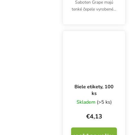
Saboten Grape majú
tenké čepele vyrobené z
vysokokvalitnej
japonskej nehrdzavejúcej
ocele. Čepele sú dlhé 35
mm, celé nožnice majú
dĺžku 16 cm.
Biele etikety, 100
ks
Skladem
(>5 ks)
€4,13