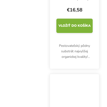
€16,58
VLOŽIŤ DO KOŠÍKA
Pestovateľský pôdny
substrát najvyššej
organickej kvality!
BioBizz All Mix 50 l
poskytne živiny vo fáze
rastu a v nasledujúcich
týždňoch. Podporuje
produktívne koreňové...