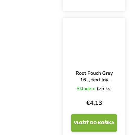
pestovanie byliniek v
interiéri aj exteriéri vo
všetkých substrátoch.
Silný koreňový systém,
optimálne...
Root Pouch Grey
16 l, textilný
kvetináč 28x26
Skladem
(>5 ks)
cm
€4,13
VLOŽIŤ DO KOŠÍKA