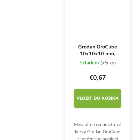
minimálne.
Grodan GroCube
10x10x10 mm,
kocky z kamennej
Skladem
(>5 ks)
vlny, 1 liter
€0,67
VLOŽIŤ DO KOŠÍKA
Miniatúrne centimetrové
kocky Grodan GroCube
z poréznej minerálnej