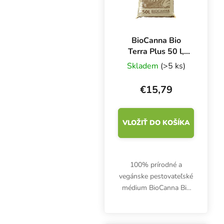
BioCanna Bio
Terra Plus 50 l,
organický substrát
Skladem
(>5 ks)
€15,79
VLOŽIŤ DO KOŠÍKA
100% prírodné a
vegánske pestovateľské
médium BioCanna Bio
Terra Plus 50 l obsahuje
vysokokvalitnú bielu
rašelinu, špeciálnu