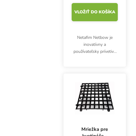
VLOŽIŤ DO KOŠÍKA
Netafim Netbow je
inovatívny a
používateľsky prívetivý
zavlažovací oblúk so
štyrmi vývodmi. Je
vysoko odolný proti
upchávaniu a vyniká
skvelou distribúciou
vody do kvetináča. Je...
Mriežka pre
kvetináče -