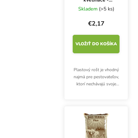
26x26x4,5 cm -
Skladem
(>5 ks)
vystužený
€2,17
VLOŽIŤ DO KOŠÍKA
Plastový rošt je vhodný
najmä pre pestovateľov,
ktorí nechávajú svoje
kvetináče na zemi alebo
na balkóne, ktoré sú v
lete vyhrievané.