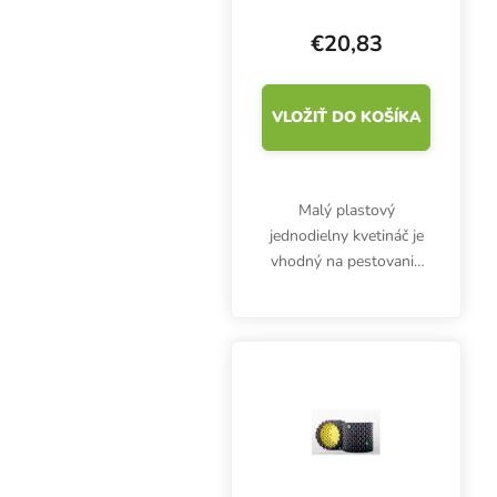
€20,83
VLOŽIŤ DO KOŠÍKA
Malý plastový
jednodielny kvetináč je
vhodný na pestovanie
rastlín, byliniek, plodín
alebo okrasných kvetov
v interiéri aj exteriéri v
akomkoľvek substráte.
Rozmery 11x11x12
cm....