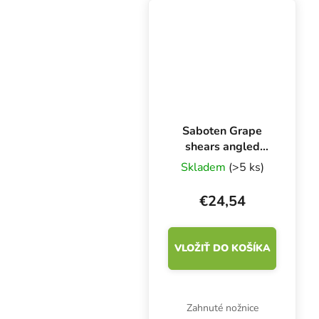
drvenú kôru a
vysokokvalitný kokos
Canna Coco....
Saboten Grape
shears angled
blades, zakrivené
Skladem
(>5 ks)
nožnice
€24,54
VLOŽIŤ DO KOŠÍKA
Zahnuté nožnice