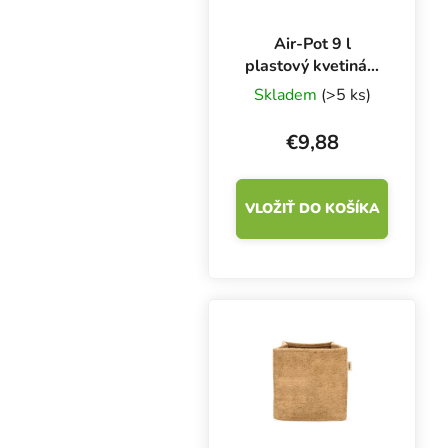
Air-Pot 9 l
plastový kvetináč,
1 ks
Skladem
(>5 ks)
€9,88
VLOŽIŤ DO KOŠÍKA