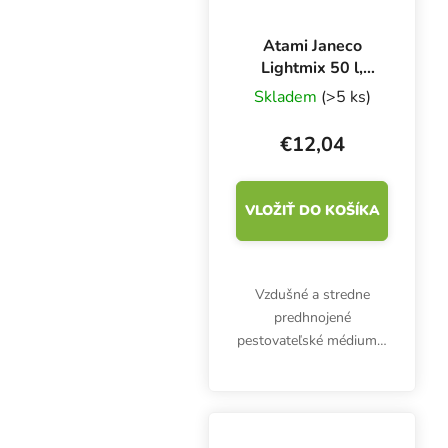
Atami Janeco
Lightmix 50 l,
pestovateľské
Skladem
(>5 ks)
médium
€12,04
VLOŽIŤ DO KOŠÍKA
Vzdušné a stredne
predhnojené
pestovateľské médium s
perlitom Atami Janeco
Lightmix obsahuje živiny
maximálne na tri týždne.
Riziko prehnojenia je