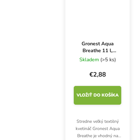
určená...
Gronest Aqua
Breathe 11 l,
textilný kvetináč
Skladem
(>5 ks)
20x20x27 cm
€2,88
VLOŽIŤ DO KOŠÍKA
Stredne veľký textilný
kvetináč Gronest Aqua
Breathe je vhodný na