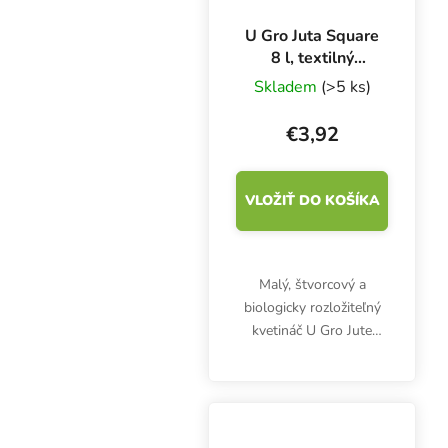
U Gro Juta Square
8 l, textilný
kvetináč
Skladem
(>5 ks)
20x20x20 cm
€3,92
VLOŽIŤ DO KOŠÍKA
Malý, štvorcový a
biologicky rozložiteľný
kvetináč U Gro Jute
Square má rozmery
20x20x20 cm a objem 8
l. Je vyrobený z jutového
vlákna. Neplastová
pestovateľská nádoba je