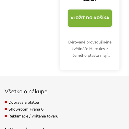
VLOŽIŤ DO KOŠÍKA
Děrované provzdušněné
květináče Hercules z
černého plastu mají
kulatý tvar. Podporují
odvodnění a růst
kořenů.
Zápätie
Všetko o nákupe
Doprava a platba
Showroom Praha 6
Reklamácie / vrátenie tovaru