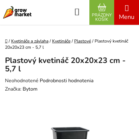
Prejsť na obsah
Hľadať
PRÁZDNY
NÁKUPNÝ K
KOŠÍK
Domov
/
Kvetináče a závlaha
/
Kvetináče
/
Plastové
/
Plastový kvetináč
20x20x23 cm - 5,7 l
Plastový kvetináč 20x20x23 cm -
5,7 l
Priemerné hodnotenie produktu je 0,0 z 5 hviezdičiek.
Neohodnotené
Podrobnosti hodnotenia
Značka:
Bytom