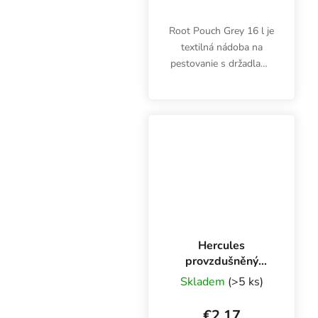
Root Pouch Grey 16 l je
textilná nádoba na
pestovanie s držadlami,
ktorá sa ľahko prenáša.
Kvetináč poskytne
dokonalý koreňový
systém s mnohými
koreňovými
vlásočnicami, čím sa...
Hercules
provzdušněný
květináč plastový
Skladem
(>5 ks)
kulatý - 5 l
€2,17