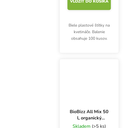
VLOŽIŤ DO KOŠÍKA
Biele plastové štítky na
kvetináče. Balenie
obsahuje 100 kusov.
BioBizz All Mix 50
l, organický
substrát
Skladem
(>5 ks)