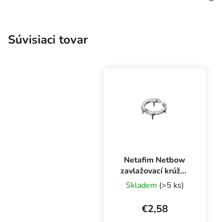
Súvisiaci tovar
Netafim Netbow
zavlažovací krúžok
12 cm
Skladem
(>5 ks)
€2,58