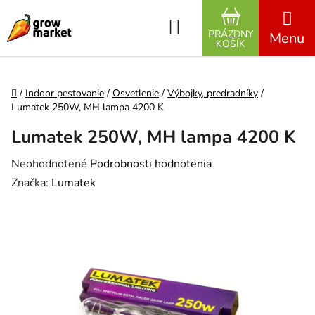
Prejsť na obsah
Hľadať
PRÁZDNY
NÁKUPNÝ K
KOŠÍK
Domov
/
Indoor pestovanie
/
Osvetlenie
/
Výbojky, predradníky
/
Lumatek 250W, MH lampa 4200 K
Lumatek 250W, MH lampa 4200 K
Priemerné hodnotenie produktu je 0,0 z 5 hviezdičiek.
Neohodnotené
Podrobnosti hodnotenia
Značka:
Lumatek