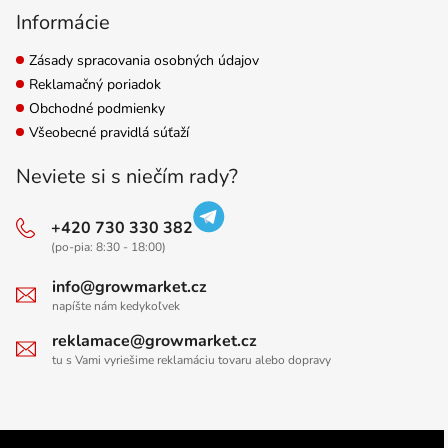
Informácie
Zásady spracovania osobných údajov
Reklamačný poriadok
Obchodné podmienky
Všeobecné pravidlá súťaží
Neviete si s niečím rady?
+420 730 330 382
(po-pia: 8:30 - 18:00)
info@growmarket.cz
napíšte nám kedykoľvek
reklamace@growmarket.cz
tu s Vami vyriešime reklamáciu tovaru alebo dopravy