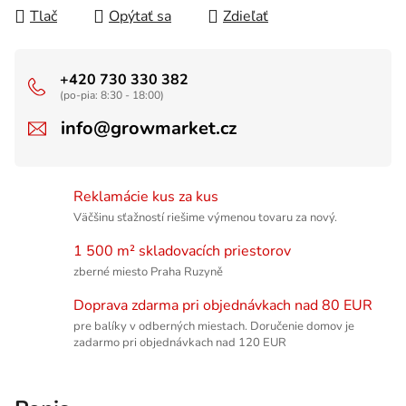
Tlač
Opýtať sa
Zdieľať
+420 730 330 382
(po-pia: 8:30 - 18:00)
info@growmarket.cz
Reklamácie kus za kus
Väčšinu sťažností riešime výmenou tovaru za nový.
1 500 m² skladovacích priestorov
zberné miesto Praha Ruzyně
Doprava zdarma pri objednávkach nad 80 EUR
pre balíky v odberných miestach. Doručenie domov je
zadarmo pri objednávkach nad 120 EUR