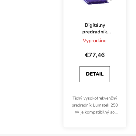
Digitálny
predradník
Lumatek 250W
Vyprodáno
240V
€77,46
DETAIL
Tichý vysokofrekvenčný
predradník Lumatek 250
W je kompatibilný so
žiarovkami HPS a MH.
Reguluje výkon len pre
stmievateľné v rozsahu