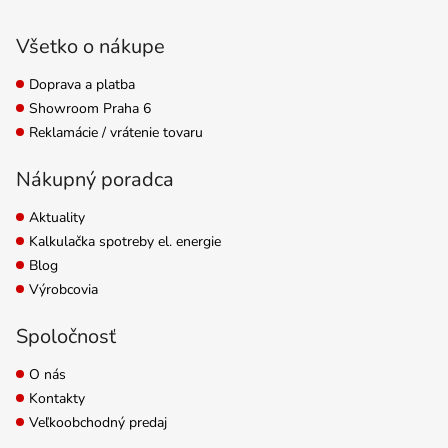
Zápätie
150-175-250-275 W.
Bezchybná a
Všetko o nákupe
dlhotrvajúca...
Doprava a platba
Showroom Praha 6
Reklamácie / vrátenie tovaru
Nákupný poradca
Aktuality
Kalkulačka spotreby el. energie
Blog
Výrobcovia
Spoločnosť
O nás
Kontakty
Veľkoobchodný predaj