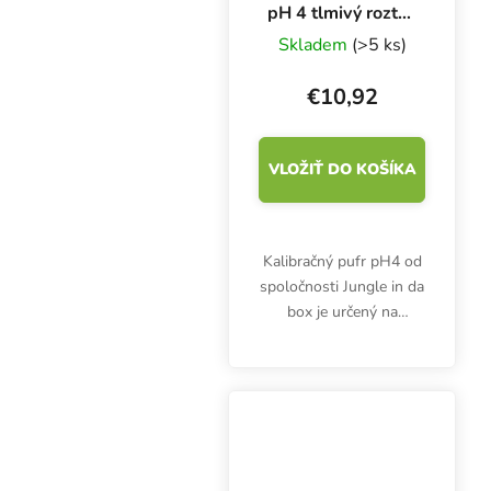
pH 4 tlmivý roztok
1 l, kalibračný
Skladem
(>5 ks)
roztok
€10,92
VLOŽIŤ DO KOŠÍKA
Kalibračný pufr pH4 od
spoločnosti Jungle in da
box je určený na
kalibráciu pH-metrov. Je
vhodný aj ako
skladovací roztok pre
niektoré typy pH
elektród. Zväzok 1 l.