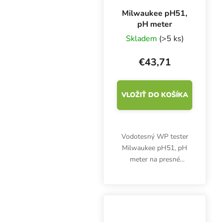
Milwaukee pH51,
pH meter
Skladem
(>5 ks)
€43,71
VLOŽIŤ DO KOŠÍKA
Vodotesný WP tester
Milwaukee pH51, pH
meter na presné
meranie kyslosti a
zásaditosti v živnom
roztoku. Dlhá výdrž
batérie, spoľahlivé
meranie, minimálna