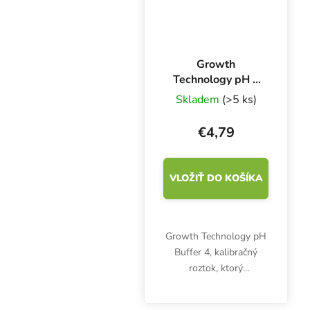
Growth
Technology pH 4
Pufr 300 ml,
Skladem
(>5 ks)
kalibračný roztok
€4,79
VLOŽIŤ DO KOŠÍKA
Growth Technology pH
Buffer 4, kalibračný
roztok, ktorý
potrebujete na správne
nastavenie a prevádzku