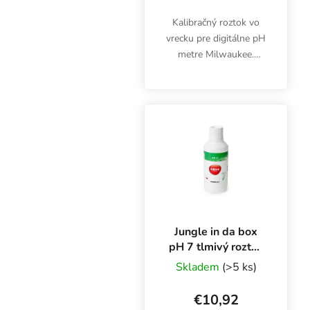
Kalibračný roztok vo
vrecku pre digitálne pH
metre Milwaukee.
Obsah: 230 ml. pH: 7,01
Jungle in da box
pH 7 tlmivý roztok
1 l, kalibračný
Skladem
(>5 ks)
roztok
€10,92