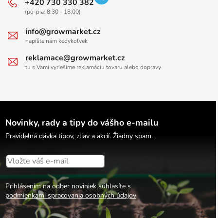
+420 730 330 382
(po-pia: 8:30 - 18:00)
info@growmarket.cz
napíšte nám kedykoľvek
reklamace@growmarket.cz
tu s Vami vyriešime reklamáciu tovaru alebo dopravy
Novinky, rady a tipy do vášho e-mailu
Pravidelná dávka tipov, zliav a akcií. Žiadny spam.
Prihlásením na odber noviniek súhlasíte s
podmienkami spracovania osobných údajov