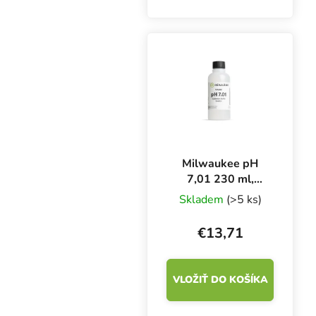
Milwaukee pH
7,01 230 ml,
kalibračný roztok
Skladem
(>5 ks)
€13,71
VLOŽIŤ DO KOŠÍKA