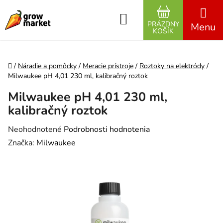
Prejsť na obsah
Hľadať
PRÁZDNY
NÁKUPNÝ K
KOŠÍK
Domov
/
Náradie a pomôcky
/
Meracie prístroje
/
Roztoky na elektródy
/
Milwaukee pH 4,01 230 ml, kalibračný roztok
Milwaukee pH 4,01 230 ml,
kalibračný roztok
Priemerné hodnotenie produktu je 0,0 z 5 hviezdičiek.
Neohodnotené
Podrobnosti hodnotenia
Značka:
Milwaukee