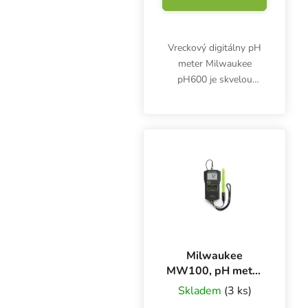
Vreckový digitálny pH
meter Milwaukee
pH600 je skvelou
voľbou pre
začiatočníkov. Lacný
prístroj na meranie
kyslosti a zásaditosti
vody, živného roztoku a
iných kvapalín.
Milwaukee
MW100, pH meter
s externou
Skladem
(3 ks)
elektródou