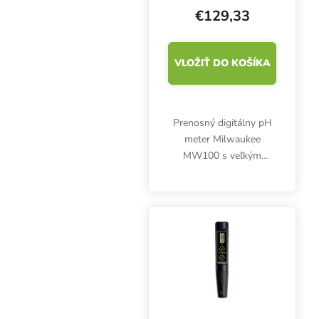
€129,33
VLOŽIŤ DO KOŠÍKA
Prenosný digitálny pH
meter Milwaukee
MW100 s veľkým
displejom je vybavený
sondou na meracom
kábli. Odolný prístroj na
meranie pH vody alebo
živného roztoku.