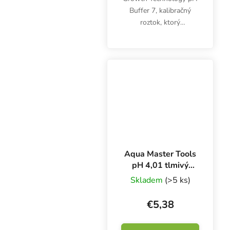
Buffer 7, kalibračný
roztok, ktorý
potrebujete na správne
nastavenie a prevádzku
digitálnych pH-metrov.
Objem 300 ml.
Aqua Master Tools
pH 4,01 tlmivý
roztok 100 ml,
Skladem
(>5 ks)
kalibračný roztok
€5,38