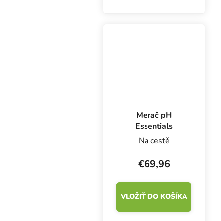
roztoku. Vodotesný
merač s vymeniteľnou
elektródou má rozmery
len 20x3,8 cm.
Merač pH
Essentials
Na cestě
€69,96
VLOŽIŤ DO KOŠÍKA