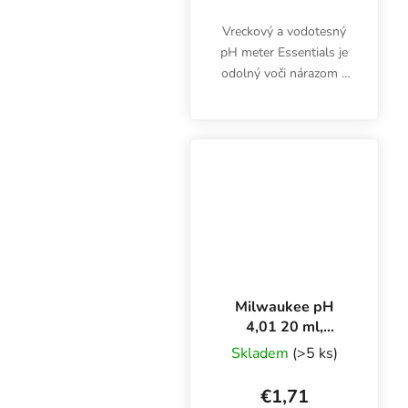
Vreckový a vodotesný
pH meter Essentials je
odolný voči nárazom a
ľahko prenosný.
Digitálny pH meter pre
pestovateľov a
akvaristov.
Milwaukee pH
4,01 20 ml,
kalibračný roztok
Skladem
(>5 ks)
€1,71