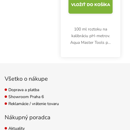
VLOŽIŤ DO KOŠÍKA
100 ml roztoku na
kalibráciu pH-metrov.
Aqua Master Tools pH
4,01. Po použití ihneď
zatvorte. Skladujte pri
teplote 15-25 °C.
Zápätie
Kvapalinu nevracajte.
Všetko o nákupe
Doprava a platba
Showroom Praha 6
Reklamácie / vrátenie tovaru
Nákupný poradca
Aktuality