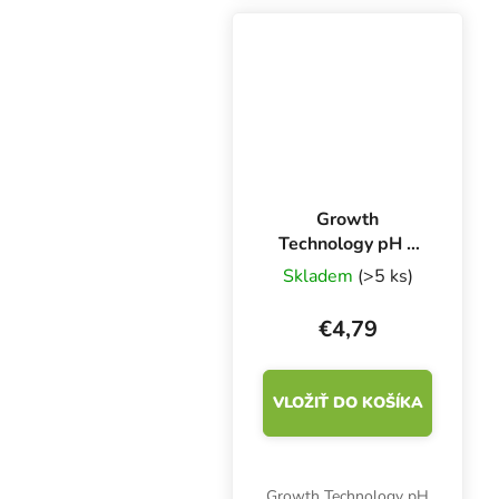
digitálnych pH-metrov.
Objem 300 ml.
Growth
Technology pH 7
Pufr 300 ml,
Skladem
(>5 ks)
kalibračný roztok
€4,79
VLOŽIŤ DO KOŠÍKA
Growth Technology pH