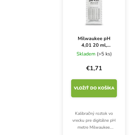
Milwaukee pH
4,01 20 ml,
kalibračný roztok
Skladem
(>5 ks)
€1,71
VLOŽIŤ DO KOŠÍKA
Kalibračný roztok vo
vrecku pre digitálne pH
metre Milwaukee.
Objem: 20 ml. pH: 4,01