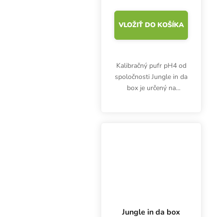
VLOŽIŤ DO KOŠÍKA
Kalibračný pufr pH4 od
spoločnosti Jungle in da
box je určený na
kalibráciu pH-metrov. Je
vhodný aj ako
skladovací roztok pre
niektoré typy pH
elektród. Zväzok 1 l.
Jungle in da box