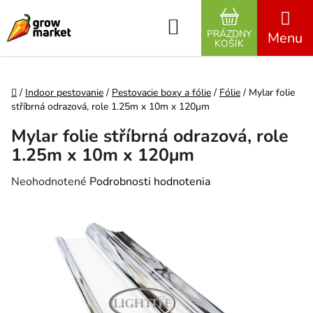
Prejsť na obsah
Hľadať
PRÁZDNY
NÁKUPNÝ K
KOŠÍK
Domov
/
Indoor pestovanie
/
Pestovacie boxy a fólie
/
Fólie
/
Mylar folie
stříbrná odrazová, role 1.25m x 10m x 120μm
Mylar folie stříbrná odrazová, role
1.25m x 10m x 120μm
Priemerné hodnotenie produktu je 0,0 z 5 hviezdičiek.
Neohodnotené
Podrobnosti hodnotenia