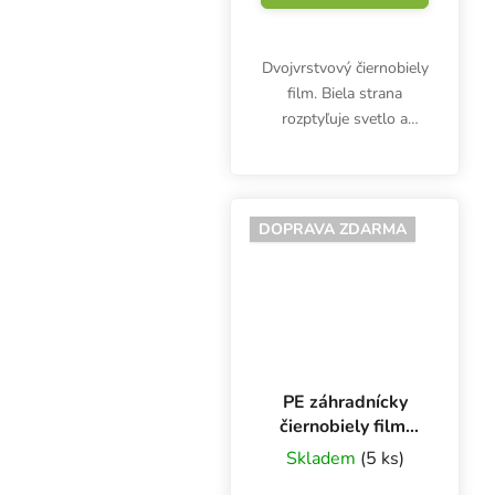
Dvojvrstvový čiernobiely
film. Biela strana
rozptyľuje svetlo a
poskytuje približne 90
% odrazivosť, čierna
strana svetlo pohlcuje.
Rolka je široká 2 m a
DOPRAVA ZDARMA
dlhá 10 m.
PE záhradnícky
čiernobiely film,
kotúč 2x 100 m
Skladem
(5 ks)