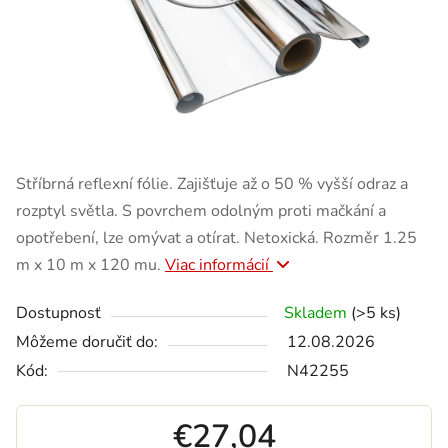
Stříbrná reflexní fólie. Zajišťuje až o 50 % vyšší odraz a
rozptyl světla. S povrchem odolným proti mačkání a
opotřebení, lze omývat a otírat. Netoxická. Rozměr 1.25
m x 10 m x 120 mu.
Viac informácií
Dostupnosť
Skladem
(>5 ks)
Môžeme doručiť do:
12.08.2026
Kód:
N42255
€27,04