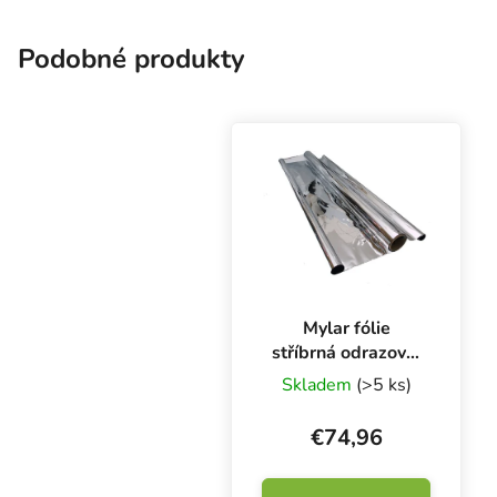
Podobné produkty
Mylar fólie
stříbrná odrazová,
role 1.4m x 30m x
Skladem
(>5 ks)
35μm
€74,96