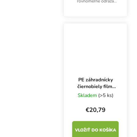
rovnomerne odráža
svetlo a zároveň
pomáha znižovať
teplotu. Rolka je dlhá 10
m a široká 1,25 m.
PE záhradnícky
čiernobiely film,
kotúč 2x 10 m
Skladem
(>5 ks)
€20,79
VLOŽIŤ DO KOŠÍKA