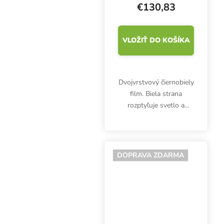
€130,83
VLOŽIŤ DO KOŠÍKA
Dvojvrstvový čiernobiely
film. Biela strana
rozptyľuje svetlo a
poskytuje približne 90
% odrazivosť, čierna
strana svetlo pohlcuje.
Rolka je široká 2 m a
DOPRAVA ZDARMA
dlhá 100 m.