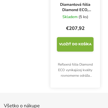
Diamantová fólia
Diamond ECO,
rolka 1,25x 100 m
Skladem
(5 ks)
€207,92
VLOŽIŤ DO KOŠÍKA
Reflexná fólia Diamond
ECO vynikajúcej kvality
rovnomerne odráža
svetlo a zároveň
pomáha znižovať
teplotu. Rolka je dlhá
Zápätie
100 m a široká 1,25 m.
Všetko o nákupe