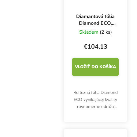
Diamantová fólia
Diamond ECO,
kotúč 1,22x 30,48
Skladem
(2 ks)
m
€104,13
VLOŽIŤ DO KOŠÍKA
Reflexná fólia Diamond
ECO vynikajúcej kvality
rovnomerne odráža
svetlo a zároveň
pomáha znižovať
teplotu. Rolka
diamantovej fólie je dlhá