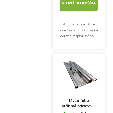
VLOŽIŤ DO KOŠÍKA
Stříbrná reflexní fólie.
Zajišťuje až o 50 % vyšší
odraz a rozptyl světla. S
povrchem odolným
proti mačkání a
opotřebení, lze omývat a
otírat. Netoxická.
Rozměr 1,2x30,4m
Mylar fólie
stříbrná odrazová,
role 1.4m x 10m x