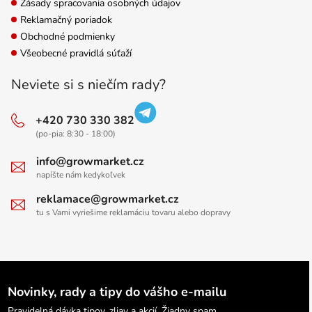
Zásady spracovania osobných údajov
Reklamačný poriadok
Obchodné podmienky
Všeobecné pravidlá súťaží
Neviete si s niečím rady?
+420 730 330 382
(po-pia: 8:30 - 18:00)
info@growmarket.cz
napíšte nám kedykoľvek
reklamace@growmarket.cz
tu s Vami vyriešime reklamáciu tovaru alebo dopravy
Novinky, rady a tipy do vášho e-mailu
Pravidelná dávka tipov, zliav a akcií. Žiadny spam.