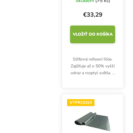
Skladem
(>5 ks)
35μm
€33,29
VLOŽIŤ DO KOŠÍKA
Stříbrná reflexní fólie.
Zajišťuje až o 50% vyšší
odraz a rozptyl světla. S
povrchem odolným
proti mačkání a
opotřebení, lze omývat a
otírat. Netoxická.
VÝPRODEJ!
Rozměr 1.4m x 10m x
35μm.