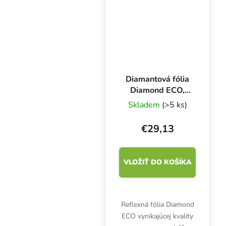
30,48 m a široká 1,22
m.
Diamantová fólia
Diamond ECO,
rolka 1,25x 10 m
Skladem
(>5 ks)
€29,13
VLOŽIŤ DO KOŠÍKA
Reflexná fólia Diamond
ECO vynikajúcej kvality