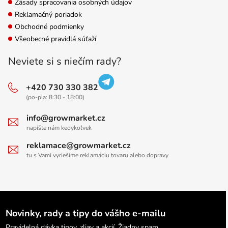
Zásady spracovania osobných údajov
Reklamačný poriadok
Obchodné podmienky
Všeobecné pravidlá súťaží
Neviete si s niečím rady?
+420 730 330 382
(po-pia: 8:30 - 18:00)
info@growmarket.cz
napíšte nám kedykoľvek
reklamace@growmarket.cz
tu s Vami vyriešime reklamáciu tovaru alebo dopravy
Novinky, rady a tipy do vášho e-mailu
Pravidelná dávka tipov, zliav a akcií. Žiadny spam.