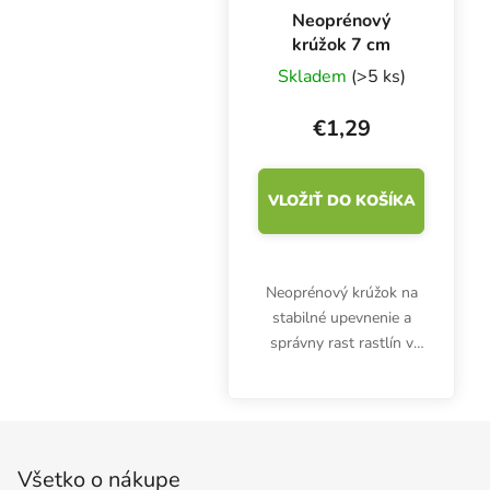
Neoprénový
krúžok 7 cm
Skladem
(>5 ks)
€1,29
VLOŽIŤ DO KOŠÍKA
Neoprénový krúžok na
stabilné upevnenie a
správny rast rastlín v
hydroponickom koši
alebo aeroponickom
systéme. Obojok je
Zápätie
určený pre hydroponické
koše s priemerom 7 cm.
Všetko o nákupe