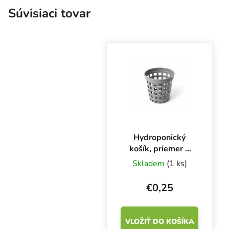
Súvisiaci tovar
Hydroponický
košík, priemer 5
cm
Skladem
(1 ks)
€0,25
VLOŽIŤ DO KOŠÍKA