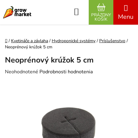
Prejsť na obsah
Hľadať
PRÁZDNY
NÁKUPNÝ K
KOŠÍK
Domov
/
Kvetináče a závlaha
/
Hydroponické systémy
/
Príslušenstvo
/
Neoprénový krúžok 5 cm
Neoprénový krúžok 5 cm
Priemerné hodnotenie produktu je 0,0 z 5 hviezdičiek.
Neohodnotené
Podrobnosti hodnotenia