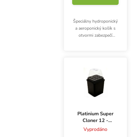
Špeciálny hydroponický
a aeroponický košík s
otvormi zabezpečí
vynikajúci rozvoj a
ideálnu výživu
koreňového systému.
Malý hydroponický
kvetináč s priemerom 5
cm.
Platinium Super
Cloner 12 -
28x25x32 cm,
Vyprodáno
aeroponické