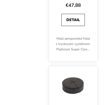
odrezky
€47,88
DETAIL
Malá aeroponická fréza
s tryskovým systémom.
Platinium Super Cloner
je určený na
predpestovanie 12
sadeníc a odrezkov.
Optimálny prístup k
vode, živinám a kyslíku.