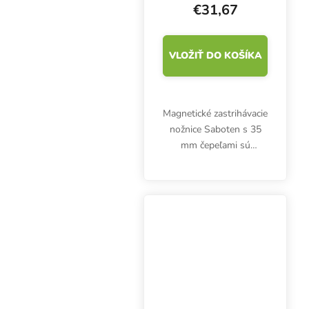
€31,67
VLOŽIŤ DO KOŠÍKA
Magnetické zastrihávacie
nožnice Saboten s 35
mm čepeľami sú
vyrobené z
vysokokvalitnej
japonskej uhlíkovej
ocele. Čepele sú dlhé 35
mm, celé nožnice majú
dĺžku 16 cm. K...