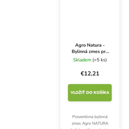
skvelou distribúciou
vody do kvetináča. Je...
Agro Natura -
Bylinná zmes pre
cvrčky 10x 10 g
Skladem
(>5 ks)
€12,21
VLOŽIŤ DO KOŠÍKA
Preventívna bylinná
zmes Agro NATURA