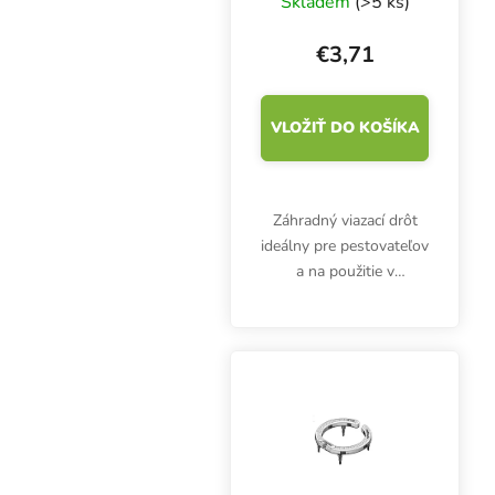
Skladem
(>5 ks)
€3,71
VLOŽIŤ DO KOŠÍKA
Záhradný viazací drôt
ideálny pre pestovateľov
a na použitie v
domácnosti. V balení
nájdete tri cievky s
návinom 20 m. Cievky
zaveste na háčiky, aby
ste k nim mali ľahký
prístup.