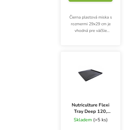
Čierna plastová miska s
rozmermi 29x29 cm je
vhodná pre väčšie
plastové a textilné hrnce
s rozmermi približne
20x20-25x25 cm.
Nutriculture Flexi
Tray Deep 120,
120x120x10 cm,
Skladem
(>5 ks)
flexibilný zásobník