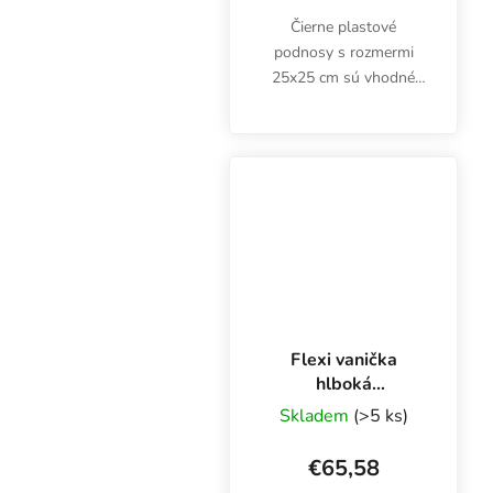
Čierne plastové
podnosy s rozmermi
25x25 cm sú vhodné
pre menšie plastové a
textilné kvetináče s
rozmermi približne
15x15-21x21 cm.
Zvýhodnené balenie
obsahuje 20 kusov.
Flexi vanička
hlboká
150x150x10 cm
Skladem
(>5 ks)
€65,58