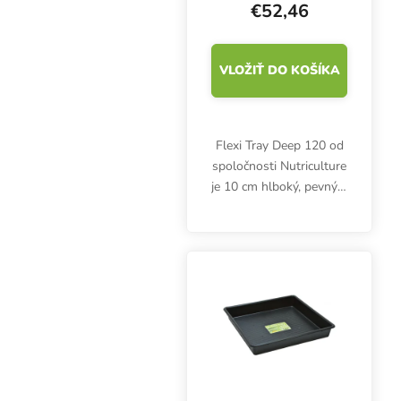
€52,46
VLOŽIŤ DO KOŠÍKA
Flexi Tray Deep 120 od
spoločnosti Nutriculture
je 10 cm hlboký, pevný a
flexibilný zásobník pre
hydroponické systémy
alebo kvetináče. Vhodné
do skleníkov,
vnútorného aj...