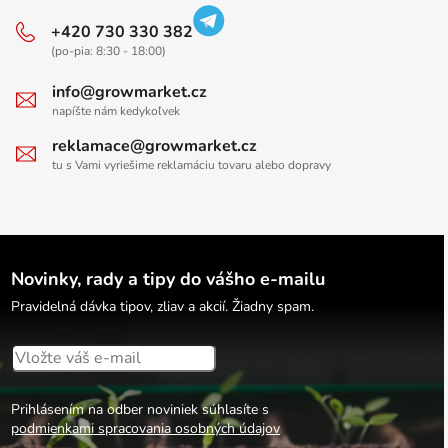
+420 730 330 382
(po-pia: 8:30 - 18:00)
info@growmarket.cz
napíšte nám kedykoľvek
reklamace@growmarket.cz
tu s Vami vyriešime reklamáciu tovaru alebo dopravy
Novinky, rady a tipy do vášho e-mailu
Pravidelná dávka tipov, zliav a akcií. Žiadny spam.
Prihlásením na odber noviniek súhlasíte s
podmienkami spracovania osobných údajov