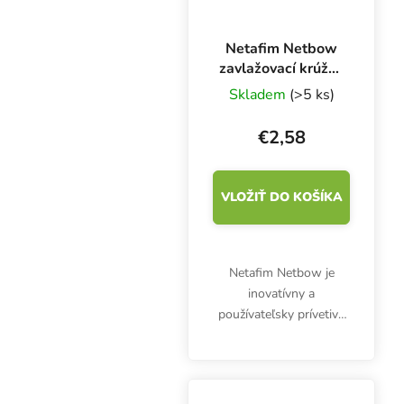
Netafim Netbow
zavlažovací krúžok
12 cm
Skladem
(>5 ks)
€2,58
VLOŽIŤ DO KOŠÍKA
Netafim Netbow je
inovatívny a
používateľsky prívetivý
zavlažovací oblúk so
štyrmi vývodmi. Je
vysoko odolný proti
upchávaniu a vyniká