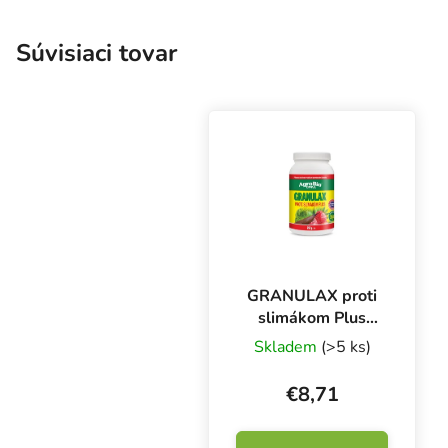
Súvisiaci tovar
GRANULAX proti
slimákom Plus
250 g
Skladem
(>5 ks)
€8,71