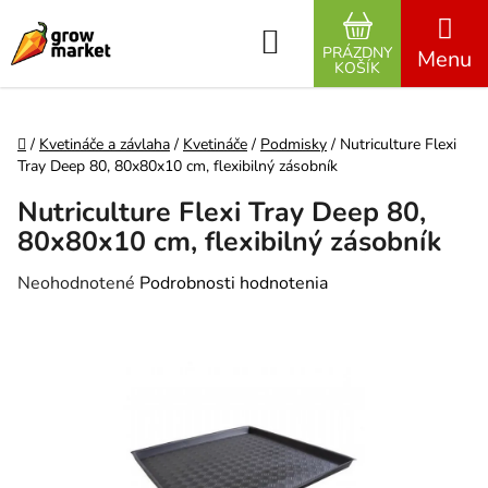
Prejsť na obsah
Hľadať
PRÁZDNY
NÁKUPNÝ K
KOŠÍK
Domov
/
Kvetináče a závlaha
/
Kvetináče
/
Podmisky
/
Nutriculture Flexi
Tray Deep 80, 80x80x10 cm, flexibilný zásobník
Nutriculture Flexi Tray Deep 80,
80x80x10 cm, flexibilný zásobník
Priemerné hodnotenie produktu je 0,0 z 5 hviezdičiek.
Neohodnotené
Podrobnosti hodnotenia