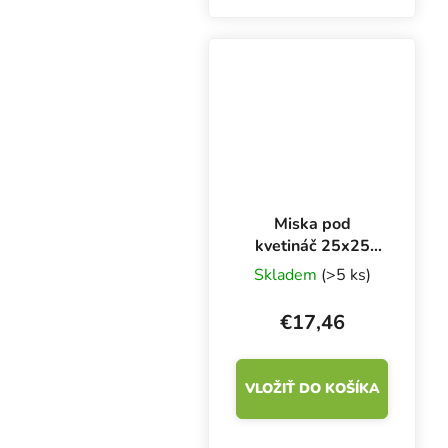
hydroponické systémy
alebo kvetináče a
debničky. Vhodné do
skleníkov, vnútorného...
Miska pod
kvetináč 25x25
cm, balenie 20 ks
Skladem
(>5 ks)
€17,46
VLOŽIŤ DO KOŠÍKA