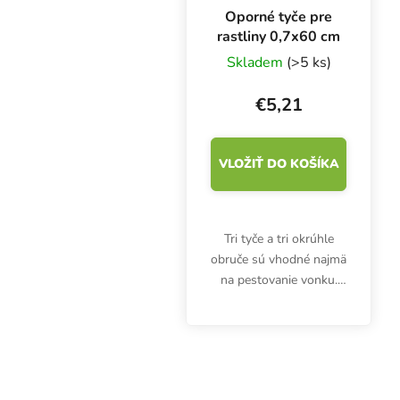
Oporné tyče pre
rastliny 0,7x60 cm
Skladem
(>5 ks)
€5,21
VLOŽIŤ DO KOŠÍKA
Tri tyče a tri okrúhle
obruče sú vhodné najmä
na pestovanie vonku.
Kovové nosné tyče s
dĺžkou 60 cm sú
potiahnuté PE. Kruhová
opora podporuje rovný
a vzpriamený rast