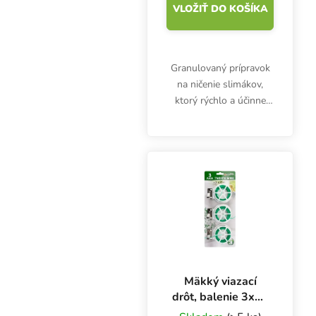
VLOŽIŤ DO KOŠÍKA
Granulovaný prípravok
na ničenie slimákov,
ktorý rýchlo a účinne
odstraňuje nezvaných
hostí.
Mäkký viazací
drôt, balenie 3x20
m