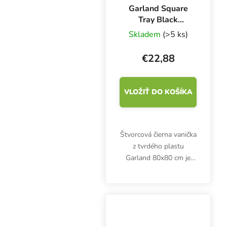
Garland Square
Tray Black
80x80x12 cm,
Skladem
(>5 ks)
plastový podnos
€22,88
VLOŽIŤ DO KOŠÍKA
Štvorcová čierna vanička
z tvrdého plastu
Garland 80x80 cm je
vysoká 12 cm a používa
sa najmä ako vanička a
ochrana pred
zaplavením pod
kvetináčmi alebo