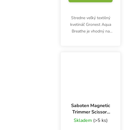
Stredne veľký textilný
kvetináč Gronest Aqua
Breathe je vhodný na
pestovanie byliniek v
interiéri aj exteriéri vo
všetkých substrátoch.
Silný koreňový systém,
optimálne...
Saboten Magnetic
Trimmer Scissors
35 mm blades,
Skladem
(>5 ks)
priame nožnice