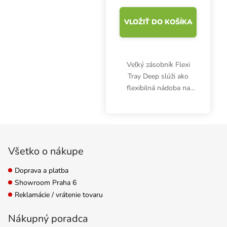
VLOŽIŤ DO KOŠÍKA
Veľký zásobník Flexi
Tray Deep slúži ako
flexibilná nádoba na
kvapaliny alebo pevné
látky, najčastejšie sa
používa ako podmiska
Zápätie
pod kvetináče a
hydroponické systémy.
Všetko o nákupe
Vhodná na...
Doprava a platba
Showroom Praha 6
Reklamácie / vrátenie tovaru
Nákupný poradca