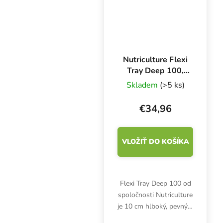
hydroponickými
systémami.
Nutriculture Flexi
Tray Deep 100,
100x100x10 cm,
Skladem
(>5 ks)
flexibilný zásobník
€34,96
VLOŽIŤ DO KOŠÍKA
Flexi Tray Deep 100 od
spoločnosti Nutriculture
je 10 cm hlboký, pevný a
flexibilný zásobník pre