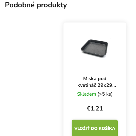
byliniek a...
Podobné produkty
Miska pod
kvetináč 29x29
cm, 1 kus
Skladem
(>5 ks)
€1,21
VLOŽIŤ DO KOŠÍKA