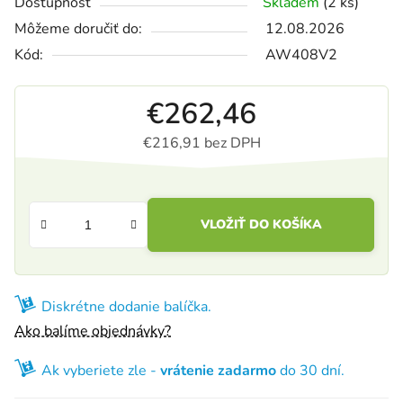
Dostupnosť
Skladem
(2 ks)
Môžeme doručiť do:
12.08.2026
Kód:
AW408V2
€262,46
€216,91 bez DPH
Jednotková cena:
VLOŽIŤ DO KOŠÍKA
Diskrétne dodanie balíčka.
Ako balíme objednávky?
Ak vyberiete zle -
vrátenie zadarmo
do 30 dní.