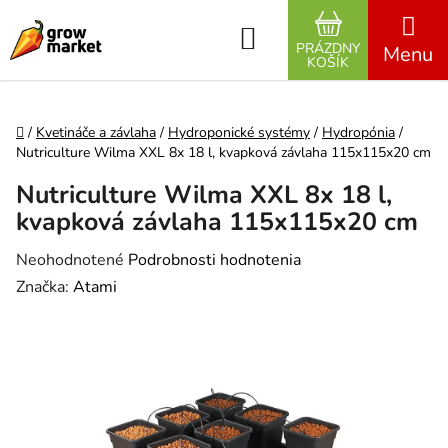
Prejsť na obsah
Hľadať
PRÁZDNY
NÁKUPNÝ K
KOŠÍK
Domov
/
Kvetináče a závlaha
/
Hydroponické systémy
/
Hydropónia
/
Nutriculture Wilma XXL 8x 18 l, kvapková závlaha 115x115x20 cm
Nutriculture Wilma XXL 8x 18 l,
kvapková závlaha 115x115x20 cm
Priemerné hodnotenie produktu je 0,0 z 5 hviezdičiek.
Neohodnotené
Podrobnosti hodnotenia
Značka:
Atami