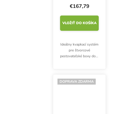
€167,79
VLOŽIŤ DO KOŠÍKA
Ideálny kvapkací systém
pre štvorcové
pestovateľské boxy do 1
m2. Hydroponický
systém Nutriculture
Wilma XL je kvapkový
zavlažovací systém pre
DOPRAVA ZDARMA
4 bylinky s
recirkulačným...