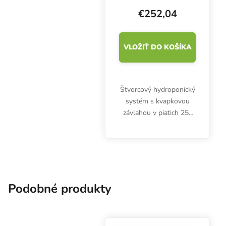
115x115x20 cm
€252,04
VLOŽIŤ DO KOŠÍKA
Štvorcový hydroponický
systém s kvapkovou
závlahou v piatich 25-
litrových kvetináčoch.
Zabudovaná 150-litrová
nádrž. Automatický
odkvapkávač Wilma
XXL s čerpadlom. Pre
všetky...
Podobné produkty