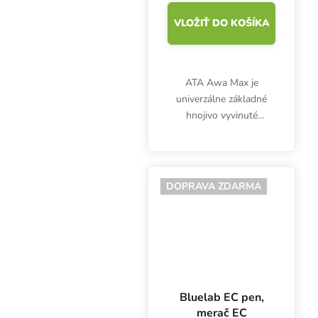
VLOŽIŤ DO KOŠÍKA
ATA Awa Max je
univerzálne základné
hnojivo vyvinuté
špeciálne pre pestovanie
v systémoch Hydro a
poskytuje rastlinám
základné živiny NPK. Tie
DOPRAVA ZDARMA
sú dokonale dávkované
pre fázu...
Bluelab EC pen,
merač EC