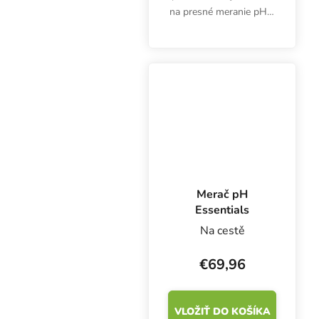
na presné meranie pH a
teploty v jednom. S
automatickou
kompenzáciou teploty,
vodotesný, batéria je
súčasťou balenia, veľký
displej.
Merač pH
Essentials
Na cestě
€69,96
VLOŽIŤ DO KOŠÍKA