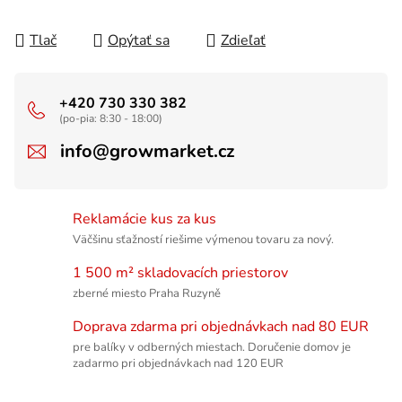
Tlač
Opýtať sa
Zdieľať
+420 730 330 382
(po-pia: 8:30 - 18:00)
info@growmarket.cz
Reklamácie kus za kus
Väčšinu sťažností riešime výmenou tovaru za nový.
1 500 m² skladovacích priestorov
zberné miesto Praha Ruzyně
Doprava zdarma pri objednávkach nad 80 EUR
pre balíky v odberných miestach. Doručenie domov je
zadarmo pri objednávkach nad 120 EUR