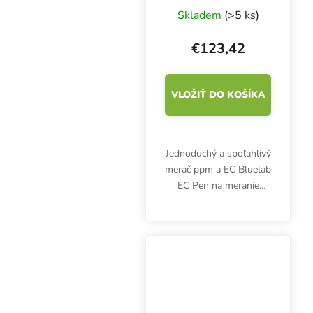
Skladem
(>5 ks)
€123,42
VLOŽIŤ DO KOŠÍKA
Jednoduchý a spoľahlivý
merač ppm a EC Bluelab
EC Pen na meranie
vodivosti roztoku. Meria
aj teplotu. Vodotesné s
čitateľným displejom.
Jednoduché používanie.
Batérie sú...