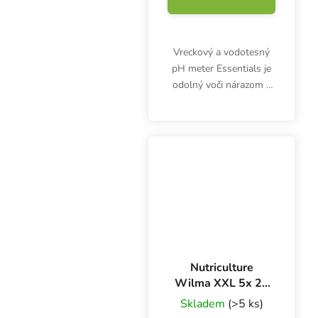
Vreckový a vodotesný
pH meter Essentials je
odolný voči nárazom a
ľahko prenosný.
Digitálny pH meter pre
pestovateľov a
akvaristov.
Nutriculture
Wilma XXL 5x 25
l, kvapková
Skladem
(>5 ks)
závlaha