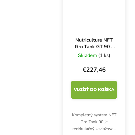
vhodný na...
Nutriculture NFT
Gro Tank GT 90 -
90x90x22,5 cm,
Skladem
(1 ks)
hydroponický
systém
€227,46
VLOŽIŤ DO KOŠÍKA
Kompletný systém NFT
Gro Tank 90 je
recirkulačný zavlažovací