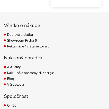
systém, ktorý zaručuje
silné korene, zdravé
rastliny a vynikajúce
Zápätie
výnosy. Na
hydroponické
Všetko o nákupe
pestovanie až 5
byliniek...
Doprava a platba
Showroom Praha 6
Reklamácie / vrátenie tovaru
Nákupný poradca
Aktuality
Kalkulačka spotreby el. energie
Blog
Výrobcovia
Spoločnosť
O nás