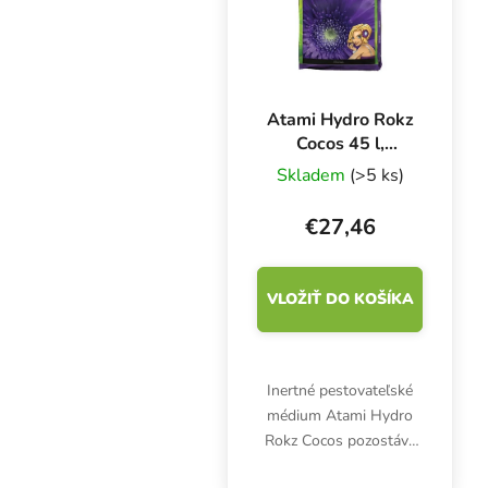
Atami Hydro Rokz
Cocos 45 l,
kokosový substrát
Skladem
(>5 ks)
s keramzitom
€27,46
VLOŽIŤ DO KOŠÍKA
Inertné pestovateľské
médium Atami Hydro
Rokz Cocos pozostáva
zo 60 % hlinených