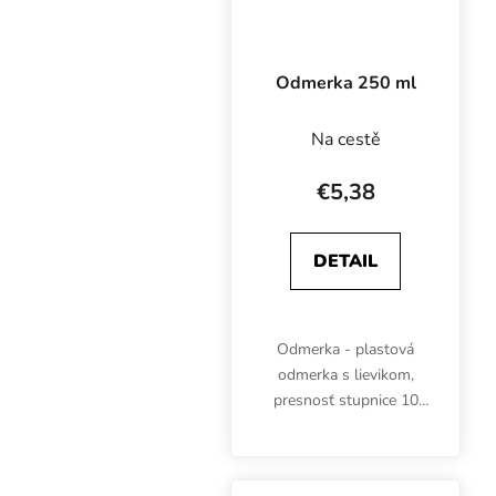
Odmerka 250 ml
Na cestě
€5,38
DETAIL
Odmerka - plastová
odmerka s lievikom,
presnosť stupnice 10
ml, objem 250 ml, výška
97 mm, priemer 80 mm.
Odmerné časti po 10