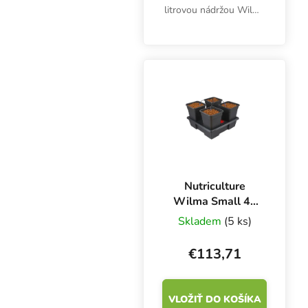
litrovou nádržou Wilma
Large 4 má čerpadlo.
Objem hrncov je 11
litrov. Univerzálna
kvapková závlaha na
pestovanie v pôde,
kokosových...
Nutriculture
Wilma Small 4x
11 l, kvapková
Skladem
(5 ks)
závlaha 60x60x20
cm
€113,71
VLOŽIŤ DO KOŠÍKA