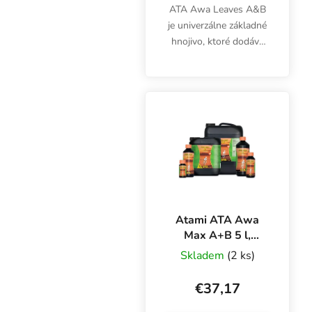
ATA Awa Leaves A&B
je univerzálne základné
hnojivo, ktoré dodáva
rastline základné živiny
NPK potrebné počas
rastového cyklu rastliny.
Tento univerzálny
základný živný...
Atami ATA Awa
Max A+B 5 l,
základné hnojivo
Skladem
(2 ks)
na kvety
€37,17