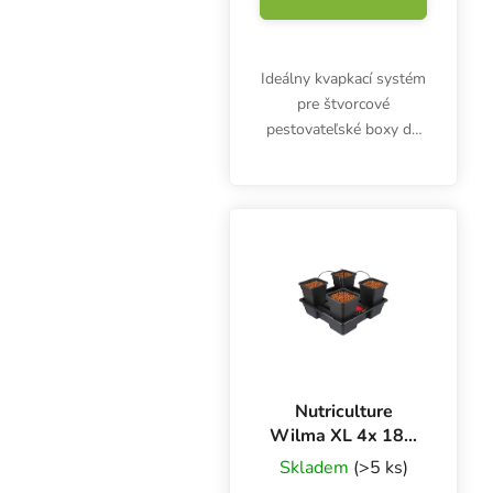
Ideálny kvapkací systém
pre štvorcové
pestovateľské boxy do
0,4 m2. Hydroponický
systém Nutriculture
Wilma Small je
kvapkový zavlažovací
systém s 11-litrovými
nádobami pre 4...
Nutriculture
Wilma XL 4x 18 l,
kvapková závlaha
Skladem
(>5 ks)
90x90x20 cm