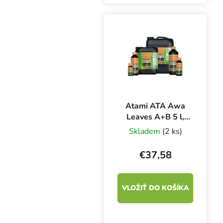
guličiek a 40 %
kokosových vlákien.
Vzdušné a ideálne
odvodnené médium na
hydroponické
pestovanie.
Atami ATA Awa
Leaves A+B 5 l,
základné hnojivo
Skladem
(2 ks)
pre rast
€37,58
VLOŽIŤ DO KOŠÍKA