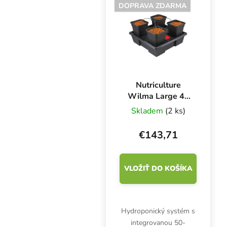
DOPRAVA ZDARMA
Nutriculture
Wilma Large 4x
11 l, kvapková
Skladem
(2 ks)
závlaha 75x75x20
cm
€143,71
VLOŽIŤ DO KOŠÍKA
Hydroponický systém s
integrovanou 50-