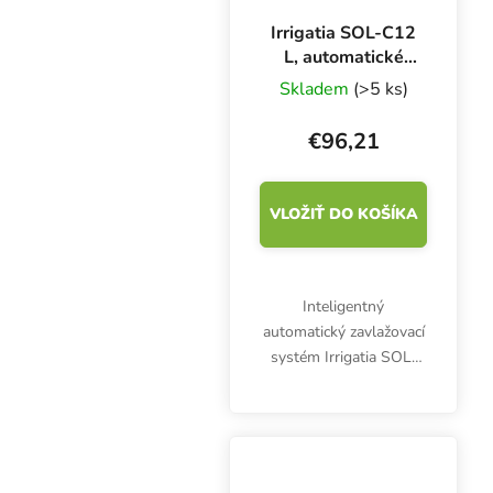
Irrigatia SOL-C12
L, automatické
solárne
Skladem
(>5 ks)
zavlažovanie
€96,21
VLOŽIŤ DO KOŠÍKA
Inteligentný
automatický zavlažovací
systém Irrigatia SOL-
C12, nová verzia L,
dokáže zavlažovať až 12
20-litrových kvetináčov.
Samozavlažovací
solárny systém je