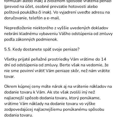
formulári alebo inak) a zvolenom spôsobe vrátenia peňazí
(prevod na účet, osobné prevzatie hotovosti alebo
poštová poukážka či inak). Vo vyjadrení uveďte adresu na
doručovanie, telefón a e-mail.
Nepredloženie niektorého z vyššie uvedených dokladov
nebráni kladnému vybaveniu Vášho odstúpenia od zmluvy
podľa zákonných podmienok.
5.5. Kedy dostanete späť svoje peniaze?
Všetky prijaté peňažné prostriedky Vám vrátime do 14
dní od odstúpenia od zmluvy. Berte však na vedomie, že
nie sme povinní vrátiť Vám peniaze skôr, než nám vrátite
tovar.
Okrem kúpnej ceny máte nárok aj na vrátenie nákladov na
dodanie tovaru k Vám. Ak ste však zvolili iný než
najlacnejší spôsob dodania tovaru, ktorý ponúkame,
vrátime Vám náklady na dodanie tovaru vo výške
zodpovedajúcej najlacnejšiemu ponúkanému spôsobu
dodania tovaru.