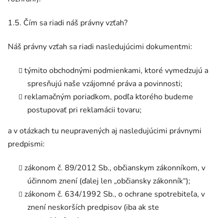
1.5. Čím sa riadi náš právny vzťah?
Náš právny vzťah sa riadi nasledujúcimi dokumentmi:
týmito obchodnými podmienkami, ktoré vymedzujú a
spresňujú naše vzájomné práva a povinnosti;
reklamačným poriadkom, podľa ktorého budeme
postupovať pri reklamácii tovaru;
a v otázkach tu neupravených aj nasledujúcimi právnymi
predpismi:
zákonom č. 89/2012 Sb., občianskym zákonníkom, v
účinnom znení (ďalej len „občiansky zákonník“);
zákonom č. 634/1992 Sb., o ochrane spotrebiteľa, v
znení neskorších predpisov (iba ak ste