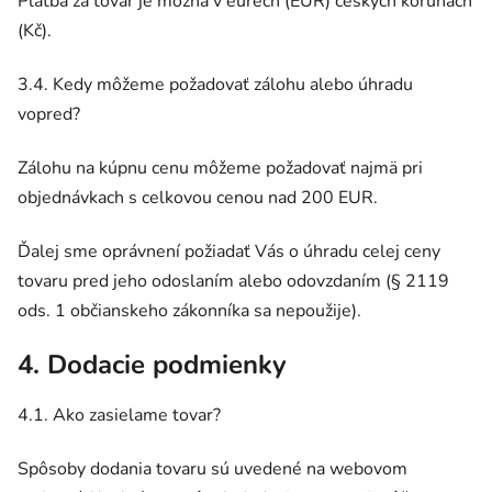
Platba za tovar je možná v eurech (EUR) českých korunách
(Kč).
3.4. Kedy môžeme požadovať zálohu alebo úhradu
vopred?
Zálohu na kúpnu cenu môžeme požadovať najmä pri
objednávkach s celkovou cenou nad 200 EUR.
Ďalej sme oprávnení požiadať Vás o úhradu celej ceny
tovaru pred jeho odoslaním alebo odovzdaním (§ 2119
ods. 1 občianskeho zákonníka sa nepoužije).
4. Dodacie podmienky
4.1. Ako zasielame tovar?
Spôsoby dodania tovaru sú uvedené na webovom