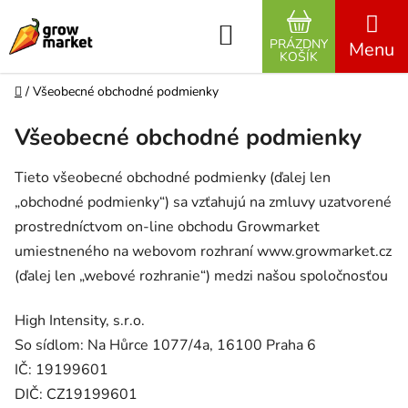
Prejsť na obsah
Hľadať
PRÁZDNY
NÁKUPNÝ K
KOŠÍK
Domov
/
Všeobecné obchodné podmienky
Všeobecné obchodné podmienky
Tieto všeobecné obchodné podmienky (ďalej len
„obchodné podmienky“) sa vzťahujú na zmluvy uzatvorené
prostredníctvom on-line obchodu Growmarket
umiestneného na webovom rozhraní www.growmarket.cz
(ďalej len „webové rozhranie“) medzi našou spoločnosťou
High Intensity, s.r.o.
So sídlom: Na Hůrce 1077/4a, 16100 Praha 6
IČ: 19199601
DIČ: CZ19199601