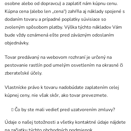
osobne alebo od dopravcu) a zaplatiť nám kúpnu cenu.
Kúpna cena (alebo len „cena“) zahŕňa aj náklady spojené s
dodaním tovaru a prípadné poplatky súvisiace so
zvoleným spôsobom platby. Výška týchto nákladov Vám
bude vždy oznámená ešte pred záväzným odoslaním
objednávky.
Tovar predávaný na webovom rozhraní je určený na
pestovanie rastlín pod umelým osvetlením na okrasné či
zberateľské účely.
Vlastnícke právo k tovaru nadobúdate zaplatením celej
kúpnej ceny, nie však skôr, ako tovar prevezmete.
Čo by ste mali vedieť pred uzatvorením zmluvy?
Údaje o našej totožnosti a všetky kontaktné údaje nájdete
na začiatku týchto obchodných podmienok.