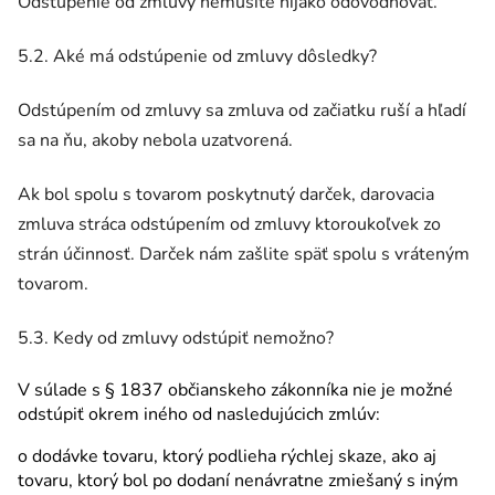
Odstúpenie od zmluvy nemusíte nijako odôvodňovať.
5.2. Aké má odstúpenie od zmluvy dôsledky?
Odstúpením od zmluvy sa zmluva od začiatku ruší a hľadí
sa na ňu, akoby nebola uzatvorená.
Ak bol spolu s tovarom poskytnutý darček, darovacia
zmluva stráca odstúpením od zmluvy ktoroukoľvek zo
strán účinnosť. Darček nám zašlite späť spolu s vráteným
tovarom.
5.3. Kedy od zmluvy odstúpiť nemožno?
V súlade s § 1837 občianskeho zákonníka nie je možné
odstúpiť okrem iného od nasledujúcich zmlúv:
o dodávke tovaru, ktorý podlieha rýchlej skaze, ako aj
tovaru, ktorý bol po dodaní nenávratne zmiešaný s iným