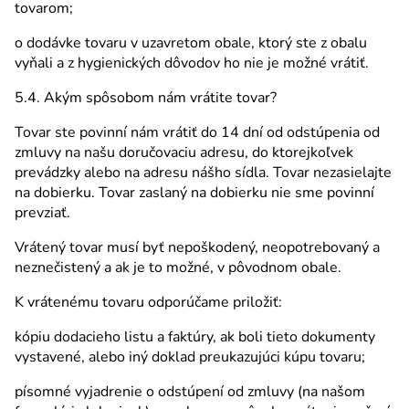
tovarom;
o dodávke tovaru v uzavretom obale, ktorý ste z obalu
vyňali a z hygienických dôvodov ho nie je možné vrátiť.
5.4. Akým spôsobom nám vrátite tovar?
Tovar ste povinní nám vrátiť do 14 dní od odstúpenia od
zmluvy na našu doručovaciu adresu, do ktorejkoľvek
prevádzky alebo na adresu nášho sídla. Tovar nezasielajte
na dobierku. Tovar zaslaný na dobierku nie sme povinní
prevziať.
Vrátený tovar musí byť nepoškodený, neopotrebovaný a
neznečistený a ak je to možné, v pôvodnom obale.
K vrátenému tovaru odporúčame priložiť:
kópiu dodacieho listu a faktúry, ak boli tieto dokumenty
vystavené, alebo iný doklad preukazujúci kúpu tovaru;
písomné vyjadrenie o odstúpení od zmluvy (na našom