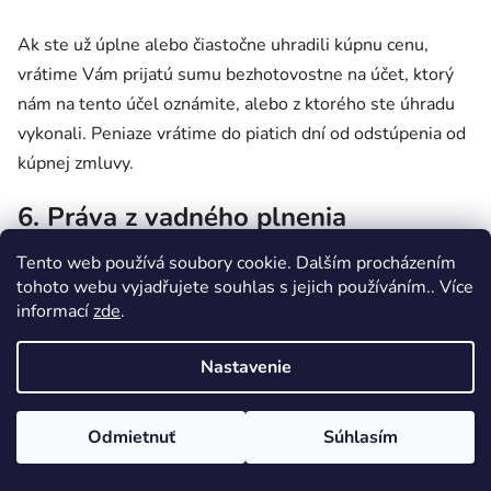
Ak ste už úplne alebo čiastočne uhradili kúpnu cenu,
vrátime Vám prijatú sumu bezhotovostne na účet, ktorý
nám na tento účel oznámite, alebo z ktorého ste úhradu
vykonali. Peniaze vrátime do piatich dní od odstúpenia od
kúpnej zmluvy.
6. Práva z vadného plnenia
Tento web používá soubory cookie. Dalším procházením
Vaše práva z vadného plnenia sa riadia príslušnými
tohoto webu vyjadřujete souhlas s jejich používáním.. Více
všeobecne záväznými právnymi predpismi (najmä
informací
zde
.
ustanoveniami § 1914 až 1925, § 2099 až 2117 a §
2158 až 2174 občianskeho zákonníka).
Nastavenie
Pri uplatňovaní práv z vadného plnenia budeme
Odmietnuť
Súhlasím
postupovať v súlade s naším Reklamačným poriadkom.
Pred odoslaním reklamácie sa s Reklamačným poriadkom