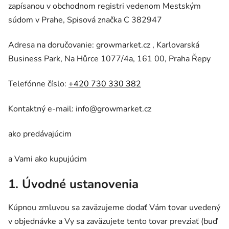
zapísanou v obchodnom registri vedenom Mestským
súdom v Prahe,
Spisová značka C 382947
Adresa na doručovanie: growmarket.cz , Karlovarská
Business Park, Na Hůrce 1077/4a, 161 00, Praha Řepy
Telefónne číslo:
+420 730 330 382
Kontaktný e-mail: info@growmarket.cz
ako predávajúcim
a Vami ako kupujúcim
1. Úvodné ustanovenia
Kúpnou zmluvou sa zaväzujeme dodať Vám tovar uvedený
v objednávke a Vy sa zaväzujete tento tovar prevziať (buď