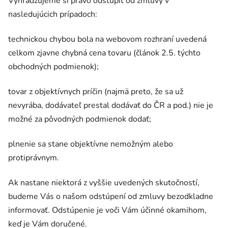
Vyhradzujeme si právo odstúpiť od zmluvy v
nasledujúcich prípadoch:
technickou chybou bola na webovom rozhraní uvedená
celkom zjavne chybná cena tovaru (článok 2.5. týchto
obchodných podmienok);
tovar z objektívnych príčin (najmä preto, že sa už
nevyrába, dodávateľ prestal dodávať do ČR a pod.) nie je
možné za pôvodných podmienok dodať;
plnenie sa stane objektívne nemožným alebo
protiprávnym.
Ak nastane niektorá z vyššie uvedených skutočností,
budeme Vás o našom odstúpení od zmluvy bezodkladne
informovať. Odstúpenie je voči Vám účinné okamihom,
keď je Vám doručené.