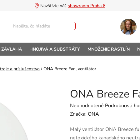
Navštívte náš 
showroom Praha 6
A ZÁVLAHA
HNOJIVÁ A SUBSTRÁTY
MNOŽENIE RASTLÍN
N
stroje a príslušenstvo
/
ONA Breeze Fan, ventilátor
ONA Breeze Fa
Priemerné hodnotenie produktu 
Neohodnotené
Podrobnosti ho
Značka:
ONA
Malý ventilátor ONA Breeze fun
netoxického kanadského neutra