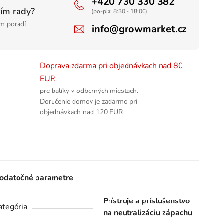
+420 730 330 382
čím rady?
(po-pia: 8:30 - 18:00)
m poradí
info@growmarket.cz
Doprava zdarma pri objednávkach nad 80
EUR
pre balíky v odberných miestach.
Doručenie domov je zadarmo pri
objednávkach nad 120 EUR
odatočné parametre
Prístroje a príslušenstvo
ategória
na neutralizáciu zápachu