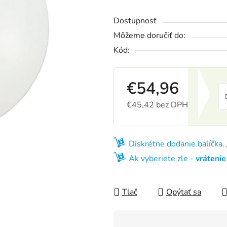
Dostupnosť
Môžeme doručiť do:
Kód:
€54,96
€45,42 bez DPH
Jednotková cena:
Diskrétne dodanie balíčka.
Ak vyberiete zle -
vráteni
Tlač
Opýtať sa