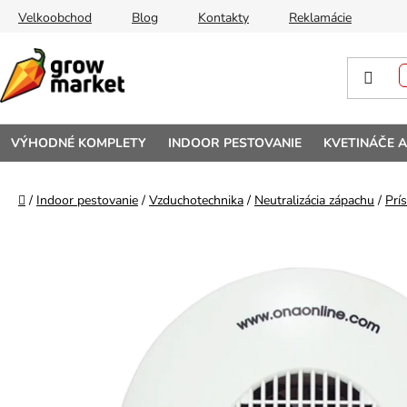
Prejsť na obsah
Velkoobchod
Blog
Kontakty
Reklamácie
VÝHODNÉ KOMPLETY
INDOOR PESTOVANIE
KVETINÁČE 
Domov
/
Indoor pestovanie
/
Vzduchotechnika
/
Neutralizácia zápachu
/
Prí