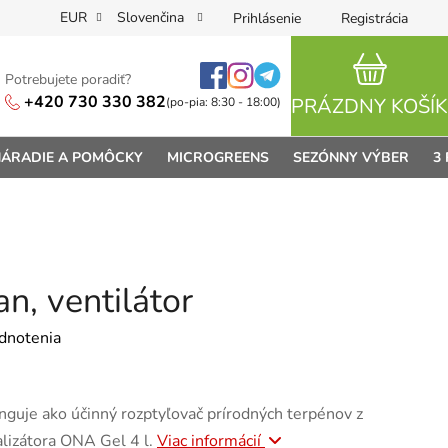
EUR
Slovenčina
Prihlásenie
Registrácia
Potrebujete poradiť?
NÁKUPN
+420 730 330 382
PRÁZDNY KOŠÍK
(po-pia: 8:30 - 18:00)
ÁRADIE A POMÔCKY
MICROGREENS
SEZÓNNY VÝBER
3
n, ventilátor
je 0,0 z 5 hviezdičiek.
dnotenia
guje ako účinný rozptyľovač prírodných terpénov z
lizátora ONA Gel 4 l.
Viac informácií