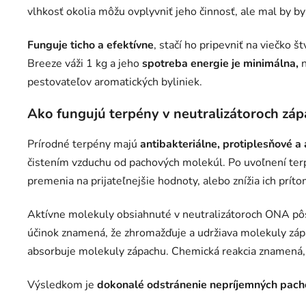
vlhkosť okolia môžu ovplyvniť jeho činnosť, ale mal by b
Funguje ticho a efektívne
, stačí ho pripevniť na viečko š
Breeze váži 1 kg a jeho
spotreba energie je minimálna,
n
pestovateľov aromatických byliniek.
Ako fungujú terpény v neutralizátoroch z
Prírodné terpény majú
antibakteriálne, protiplesňové a
čistením vzduchu od pachových molekúl. Po uvoľnení ter
premenia na prijateľnejšie hodnoty, alebo znížia ich prít
Aktívne molekuly obsiahnuté v neutralizátoroch ONA p
účinok znamená, že zhromažďuje a udržiava molekuly zá
absorbuje molekuly zápachu. Chemická reakcia znamená, 
Výsledkom je
dokonalé odstránenie nepríjemných pacho