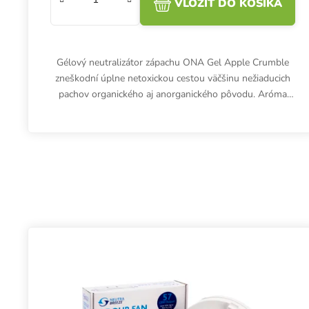
VLOŽIŤ DO KOŠÍKA
Gélový neutralizátor zápachu ONA Gel Apple Crumble
zneškodní úplne netoxickou cestou väčšinu nežiaducich
pachov organického aj anorganického pôvodu. Aróma
jablkový koláč.