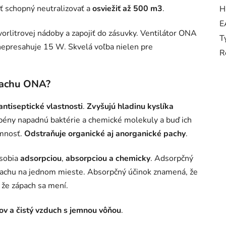
yť schopný neutralizovať a
osviežiť až 500 m3
.
H
E
tvorlitrovej nádoby a zapojiť do zásuvky. Ventilátor ONA
T
epresahuje 15 W. Skvelá voľba nielen pre
R
ápachu ONA?
antiseptické vlastnosti
.
Zvyšujú hladinu kyslíka
pény napadnú baktérie a chemické molekuly a buď ich
omnosť.
Odstraňuje organické aj anorganické pachy
.
ôsobia
adsorpciou
,
absorpciou a
chemicky
. Adsorpčný
pachu na jednom mieste. Absorpčný účinok znamená, že
že zápach sa mení.
v a čistý vzduch s jemnou vôňou
.