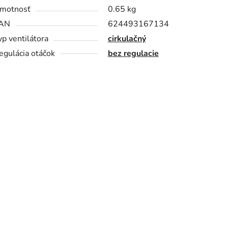
motnosť
0.65 kg
AN
624493167134
yp ventilátora
cirkulačný
egulácia otáčok
bez regulacie