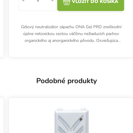
VLOŽIŤ DO KOŠÍKA
Gélový neutralizátor zápachu ONA Gel PRO zneškodní
úplne netoxickou cestou väčšinu nežiaducich pachov
organického aj anorganického pôvodu. Osviežujúca
neutrálna aróma.
Podobné produkty