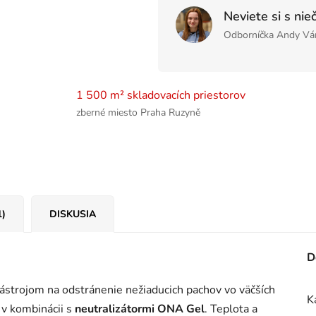
Neviete si s nie
Odborníčka Andy Vá
1 500 m² skladovacích priestorov
zberné miesto Praha Ruzyně
1)
DISKUSIA
D
ástrojom na odstránenie nežiaducich pachov vo väčších
K
 v kombinácii s
neutralizátormi ONA Gel
. Teplota a