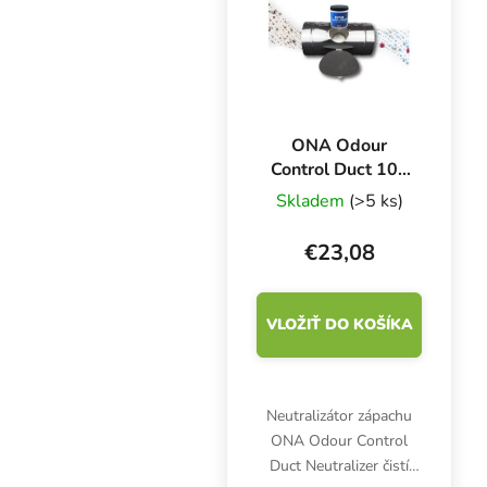
ONA Odour
Control Duct 100
mm, neutralizátor
Skladem
(>5 ks)
zápachu pre
potrubia
€23,08
VLOŽIŤ DO KOŠÍKA
Neutralizátor zápachu
ONA Odour Control
Duct Neutralizer čistí