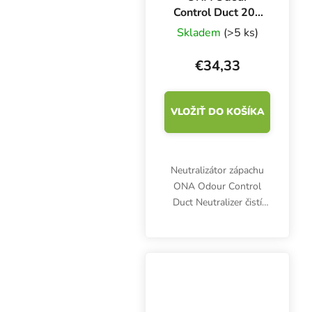
Control Duct 200
mm, neutralizátor
Skladem
(>5 ks)
zápachu pre
potrubia
€34,33
VLOŽIŤ DO KOŠÍKA
Neutralizátor zápachu
ONA Odour Control
Duct Neutralizer čistí
ventilačný systém od
nepríjemných pachov a
vôní úplne prirodzeným
spôsobom. Pre potrubia
s priemerom 200 mm.