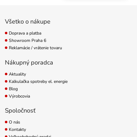
vôní úplne prirodzeným
Zápätie
spôsobom. Pre potrubia
s priemerom 315 mm.
Všetko o nákupe
Doprava a platba
Showroom Praha 6
Reklamácie / vrátenie tovaru
Nákupný poradca
Aktuality
Kalkulačka spotreby el. energie
Blog
Výrobcovia
Spoločnosť
O nás
Kontakty
Veľkoobchodný predaj