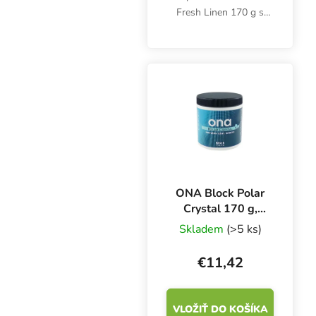
Fresh Linen 170 g s
vôňou čerstvo vypranej
bielizne. Vhodný na
odstránenie zápachu v
menších miestnostiach.
ONA Block Polar
Crystal 170 g,
neutralizátor
Skladem
(>5 ks)
zápachu
€11,42
VLOŽIŤ DO KOŠÍKA