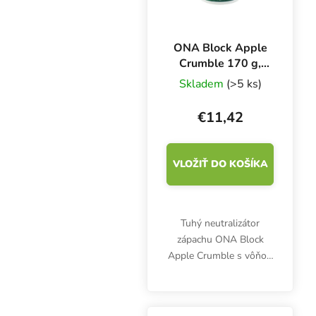
ONA Block Apple
Crumble 170 g,
neutralizátor
Skladem
(>5 ks)
zápachu
€11,42
VLOŽIŤ DO KOŠÍKA
Tuhý neutralizátor
zápachu ONA Block
Apple Crumble s vôňou
jablkového koláča.
Vhodný na odstránenie
zápachu v menších