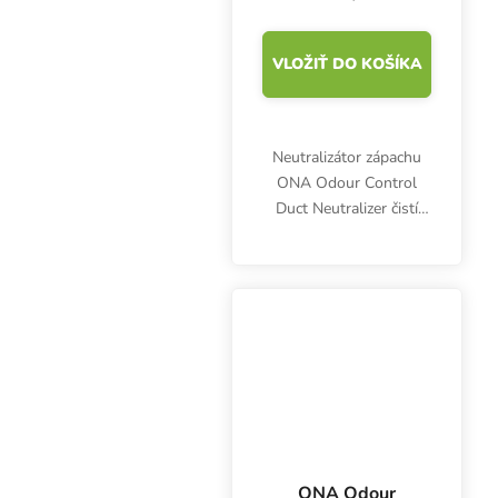
VLOŽIŤ DO KOŠÍKA
Neutralizátor zápachu
ONA Odour Control
Duct Neutralizer čistí
ventilačný systém od
nepríjemných pachov a
vôní úplne prirodzeným
spôsobom. Pre potrubia
s priemerom 150 mm.
ONA Odour