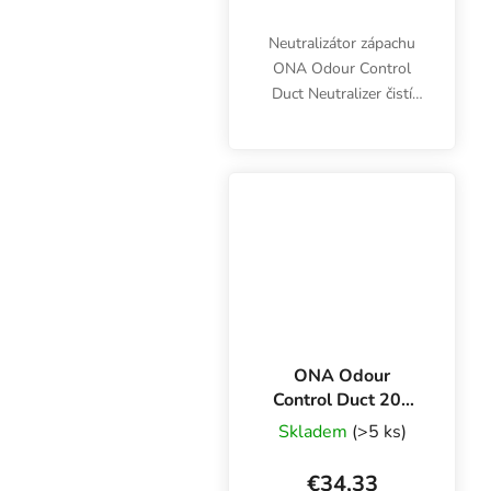
Neutralizátor zápachu
ONA Odour Control
Duct Neutralizer čistí
ventilačný systém od
nepríjemných pachov a
vôní úplne prirodzeným
spôsobom. Pre potrubia
s priemerom 150 mm.
ONA Odour
Control Duct 200
mm, neutralizátor
Skladem
(>5 ks)
zápachu pre
potrubia
€34,33