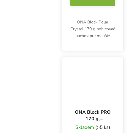
ONA Block Polar
Crystal 170 g pohlcovač
pachov pre menšie
miestnosti odstraňuje
organické a anorganické
pachy a nahrádza ich
sviežou polárnou vôňou.
ONA Block PRO
170 g,
neutralizátor
Skladem
(>5 ks)
zápachu