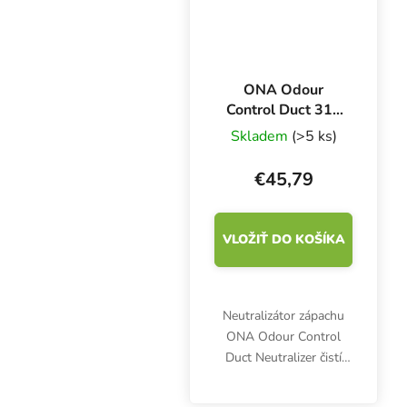
ONA Odour
Control Duct 315
mm, neutralizátor
Skladem
(>5 ks)
zápachu pre
potrubia
€45,79
VLOŽIŤ DO KOŠÍKA
Neutralizátor zápachu
ONA Odour Control
Duct Neutralizer čistí
ventilačný systém od
nepríjemných pachov a