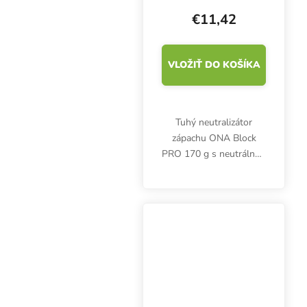
€11,42
VLOŽIŤ DO KOŠÍKA
Tuhý neutralizátor
zápachu ONA Block
PRO 170 g s neutrálnou
vôňou. Vhodný na
odstránenie zápachu v
menších miestnostiach.