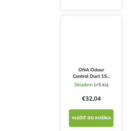
neutralizátor pachov
ONA Block Fruit Fusion
170 g účinne pohlcuje
pachy organického aj
anorganického pôvodu.
ONA Odour
Control Duct 150
mm, neutralizátor
Skladem
(>5 ks)
zápachu pre
potrubia
€32,04
VLOŽIŤ DO KOŠÍKA