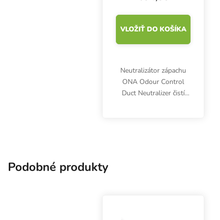
VLOŽIŤ DO KOŠÍKA
Neutralizátor zápachu
ONA Odour Control
Duct Neutralizer čistí
ventilačný systém od
nepríjemných pachov a
vôní úplne prirodzeným
spôsobom. Pre potrubia
s priemerom 200 mm.
Podobné produkty