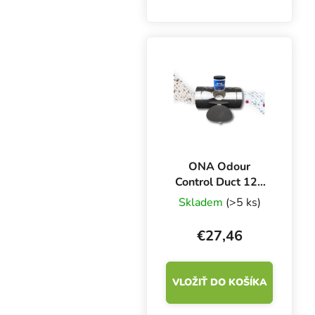
ventilačný systém od
nepríjemných pachov a
vôní úplne prirodzeným
spôsobom. Pre potrubia
s priemerom 100 mm.
ONA Odour
Control Duct 125
mm, neutralizátor
Skladem
(>5 ks)
zápachu pre
potrubia
€27,46
VLOŽIŤ DO KOŠÍKA