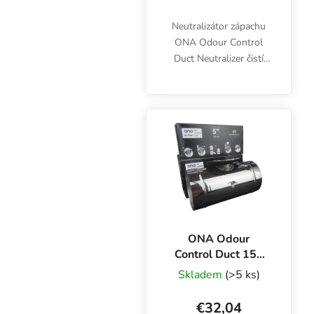
Neutralizátor zápachu
ONA Odour Control
Duct Neutralizer čistí
ventilačný systém od
nepríjemných pachov a
vôní úplne prirodzeným
spôsobom. Pre potrubia
s priemerom 125 mm.
ONA Odour
Control Duct 150
mm, neutralizátor
Skladem
(>5 ks)
zápachu pre
potrubia
€32,04