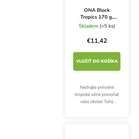
ONA Block
Tropics 170 g,
neutralizátor
Skladem
(>5 ks)
zápachu
€11,42
VLOŽIŤ DO KOŠÍKA
Nechajte prírodné
tropické vône prevoňať
vaše okolie! Tuhý
neutralizátor pachov
ONA Block Tropics 170
g účinne pohlcuje pachy
organického a
anorganického pôvodu.