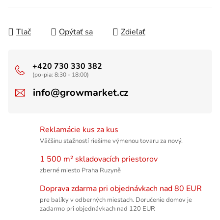
Tlač
Opýtať sa
Zdieľať
+420 730 330 382
(po-pia: 8:30 - 18:00)
info@growmarket.cz
Reklamácie kus za kus
Väčšinu sťažností riešime výmenou tovaru za nový.
1 500 m² skladovacích priestorov
zberné miesto Praha Ruzyně
Doprava zdarma pri objednávkach nad 80 EUR
pre balíky v odberných miestach. Doručenie domov je
zadarmo pri objednávkach nad 120 EUR