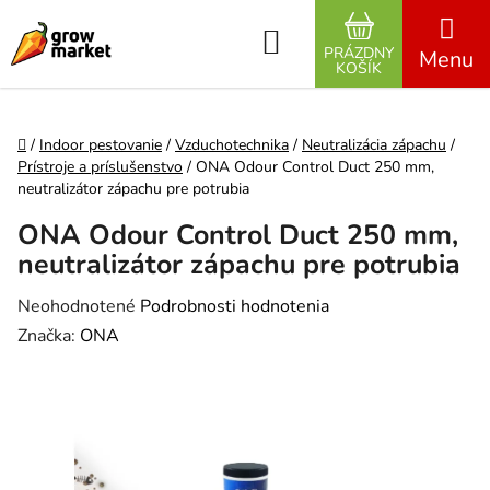
Prejsť na obsah
Hľadať
PRÁZDNY
NÁKUPNÝ K
KOŠÍK
Domov
/
Indoor pestovanie
/
Vzduchotechnika
/
Neutralizácia zápachu
/
Prístroje a príslušenstvo
/
ONA Odour Control Duct 250 mm,
neutralizátor zápachu pre potrubia
ONA Odour Control Duct 250 mm,
neutralizátor zápachu pre potrubia
Priemerné hodnotenie produktu je 0,0 z 5 hviezdičiek.
Neohodnotené
Podrobnosti hodnotenia
Značka:
ONA