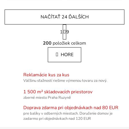
dodáva s napájacím
káblom a umožňuje
sériové zapojenie.
NAČÍTAŤ 24 ĎALŠÍCH
Stránkovanie
1
9
Ovládacie prvky výpisu
200
položiek celkom
HORE
Reklamácie kus za kus
Väčšinu sťažností riešime výmenou tovaru za nový.
1 500 m² skladovacích priestorov
zberné miesto Praha Ruzyně
Doprava zdarma pri objednávkach nad 80 EUR
pre balíky v odberných miestach. Doručenie domov je
zadarmo pri objednávkach nad 120 EUR