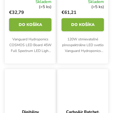
COSMOS LED
COSMOS LED
Skladem
Skladem
Board 45W
Board 120W
(>5 ks)
(>5 ks)
€32,79
€61,21
DO KOŠÍKA
DO KOŠÍKA
Vanguard Hydroponics
120W stmievateľné
COSMOS LED Board 45W
plnospektrálne LED svetlo
Full Spectrum LED Light
Vanguard Hydroponics
ponúka účinnosť 2,5
COSMOS LED Board
µmol/J a umožňuje
ponúka účinnosť 2,5
prepínať spektrum medzi
µmol/J a umožňuje
fázami vegetácie a
prepínať spektrum medzi
kvitnutia jednoducho
fázami vegetácie a
pomocou...
kvitnutia...
Digitálny
CarboAir Ratchet,