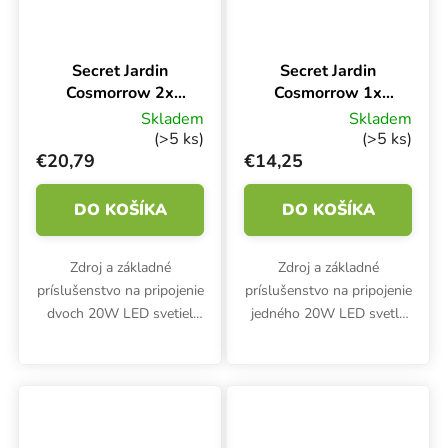
Secret Jardin
Secret Jardin
Cosmorrow 2x
Cosmorrow 1x
20W, sada káblov
20W, sada káblov
Skladem
Skladem
(>5 ks)
(>5 ks)
€20,79
€14,25
DO KOŠÍKA
DO KOŠÍKA
Zdroj a základné
Zdroj a základné
príslušenstvo na pripojenie
príslušenstvo na pripojenie
dvoch 20W LED svetiel
jedného 20W LED svetla
INFRARED, ULTRAVIOLET,
INFRARED, ULTRAVIOLET,
GROWING, BLOOMING
GROWING, BLOOMING
Cosmorrow od Secret
Cosmorrow od Secret
Jardin.
Jardin.