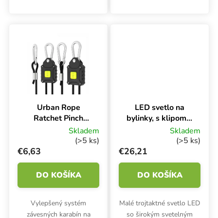
ProHanger. V balení
Photon+ 600W RedBoom
nájdete 2 kusy. Maximálna
je vďaka svojmu
dĺžka struny 150 cm.
špecifickému spektru
určená na obdobie
kvitnutia.
Urban Rope
LED svetlo na
Ratchet Pinch
bylinky, s klipom a
PRO, 2 ks,
časovačom, 3 lišty
Skladem
Skladem
nosnosť 68 kg
(>5 ks)
(>5 ks)
€6,63
€26,21
DO KOŠÍKA
DO KOŠÍKA
Vylepšený systém
Malé trojtaktné svetlo LED
závesných karabín na
so širokým svetelným