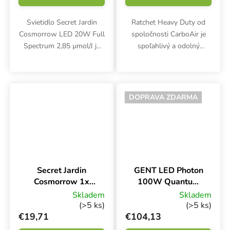
Svietidlo Secret Jardin
Ratchet Heavy Duty od
Cosmorrow LED 20W Full
spoločnosti CarboAir je
Spectrum 2,85 µmol/J je
spoľahlivý a odolný
dlhé 47 cm a má vyšší
závesný systém s
výkon v porovnaní s
karabínou, ktorý sa
predchádzajúcimi verziami.
používa na upevnenie
Pás LED s plným
pachových filtrov,
DOPRAVA ZDARMA
spektrom je vhodný na...
odsávacích ventilátorov
alebo...
Secret Jardin
GENT LED Photon
Cosmorrow 1x
100W Quantum
40W, sada na
Board Dimmable
Skladem
Skladem
zapojenie
(>5 ks)
(>5 ks)
€19,71
€104,13