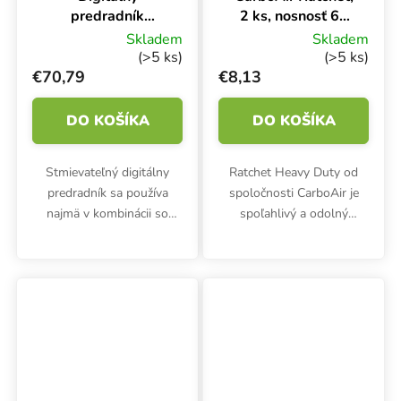
predradník
2 ks, nosnosť 64
Maxibright
kg
Skladem
Skladem
Varidrive 600W,
(>5 ks)
(>5 ks)
240V
€70,79
€8,13
DO KOŠÍKA
DO KOŠÍKA
Stmievateľný digitálny
Ratchet Heavy Duty od
predradník sa používa
spoločnosti CarboAir je
najmä v kombinácii so
spoľahlivý a odolný
svietidlom Maxibright
závesný systém s
Varidrive 720W LED.
karabínou, ktorý sa
Predradník sa dodáva s
používa na upevnenie
kabelážou a je
pachových filtrov,
kompatibilný aj so
odsávacích ventilátorov
žiarovkami...
alebo...