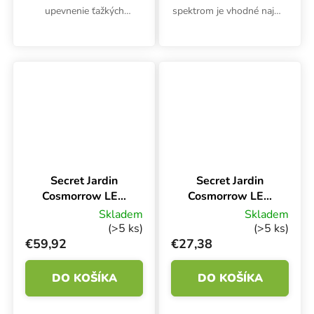
upevnenie ťažkých
spektrom je vhodné najmä
pestovateľských
na osvetlenie byliniek vo
komponentov, ako sú
fáze rastu a kvitnutia. Tri
uhlíkové filtre, ventilátory
LED pásy možno otáčať a
a tienidlá. Kábel je dlhý 2,4
nastavovať podľa...
m. Balenie obsahuje 2
kusy...
Secret Jardin
Secret Jardin
Cosmorrow LED
Cosmorrow LED
40W Full
20W GROW PPE
Skladem
Skladem
Spectrum 2,85,
2.7, Rastúce
(>5 ks)
(>5 ks)
LED svietidlo
svetlo LED
€59,92
€27,38
DO KOŠÍKA
DO KOŠÍKA