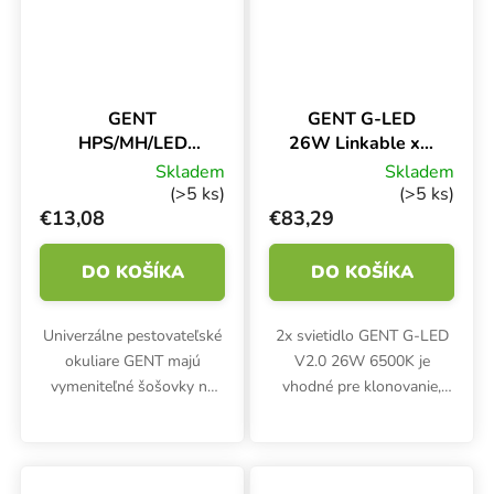
GENT
GENT G-LED
HPS/MH/LED
26W Linkable x2,
šošovky, ochranné
na rast 6500K,
Skladem
Skladem
okuliare na
vrátane
(>5 ks)
(>5 ks)
pestovanie
napájacieho kábla
€13,08
€83,29
DO KOŠÍKA
DO KOŠÍKA
Univerzálne pestovateľské
2x svietidlo GENT G-LED
okuliare GENT majú
V2.0 26W 6500K je
vymeniteľné šošovky na
vhodné pre klonovanie,
ochranu pred žiarením z
starostlivosť o sadeničky a
HPS/MH a LED osvetlenia.
pre fázu rastu. Svietidlo sa
Rastliny môžete stále
dodáva s napájacím
vidieť v ich prirodzených
káblom a umožňuje