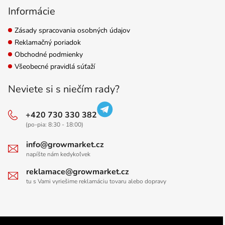
Informácie
Zásady spracovania osobných údajov
Reklamačný poriadok
Obchodné podmienky
Všeobecné pravidlá súťaží
Neviete si s niečím rady?
+420 730 330 382
(po-pia: 8:30 - 18:00)
info@growmarket.cz
napíšte nám kedykoľvek
reklamace@growmarket.cz
tu s Vami vyriešime reklamáciu tovaru alebo dopravy