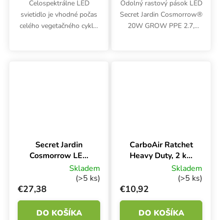
Celospektrálne LED
Odolný rastový pások LED
svietidlo je vhodné počas
Secret Jardin Cosmorrow®
celého vegetačného cyklu.
20W GROW PPE 2.7,
Secret Jardin Cosmorrow
nová generácia osvetlenia
LED 40W Full Spectrum
s rozšíreným svetelným
ponúka vyššiu účinnosť
spektrom je vhodná pre
2,85 µmol/J. K svietidlu je
fázu rastu. Ďalšou
potrebné...
výhodou je lepšia...
Secret Jardin
CarboAir Ratchet
Cosmorrow LED
Heavy Duty, 2 ks,
20W Full
nosnosť 135 kg
Skladem
Skladem
Spectrum 2.85
(>5 ks)
(>5 ks)
µmol/J COP20FS
€27,38
€10,92
DO KOŠÍKA
DO KOŠÍKA