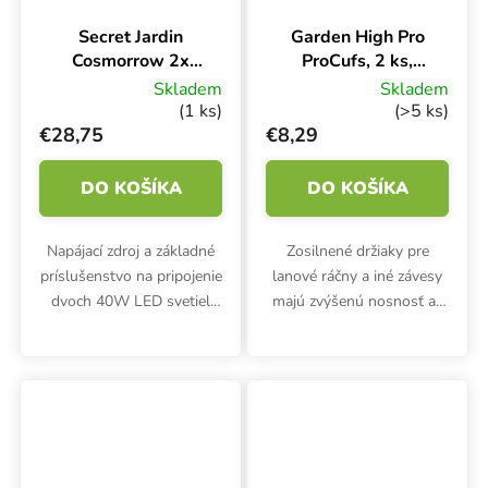
Secret Jardin
Garden High Pro
Cosmorrow 2x
ProCufs, 2 ks,
40W, sada káblov
nosnosť 84 kg
Skladem
Skladem
(1 ks)
(>5 ks)
€28,75
€8,29
DO KOŠÍKA
DO KOŠÍKA
Napájací zdroj a základné
Zosilnené držiaky pre
príslušenstvo na pripojenie
lanové ráčny a iné závesy
dvoch 40W LED svetiel
majú zvýšenú nosnosť až
INFRARED, ULTRAVIOLET,
do 84 kg/pár. Umožňujú
GROWING, BLOOMING
zavesiť osvetlenie alebo
Cosmorrow od Secret
ventiláciu na potrubia s
Jardin.
priemerom do 5 cm.
Balenie...