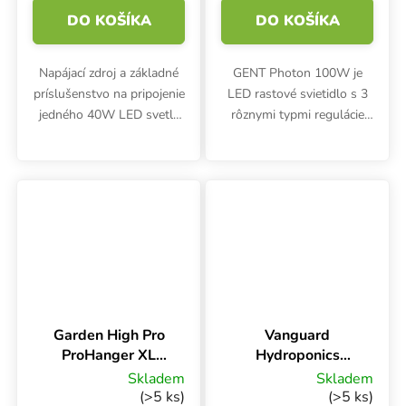
DO KOŠÍKA
DO KOŠÍKA
Napájací zdroj a základné
GENT Photon 100W je
príslušenstvo na pripojenie
LED rastové svietidlo s 3
jedného 40W LED svetla
rôznymi typmi regulácie
INFRARED, ULTRAVIOLET,
výkonu pre rôzne typy
GROWING, BLOOMING
pripojenia. LED quantum
Cosmorrow od Secret
board osvetlenie je vhodné
Jardin.
pre plochu 50x50 až
60x60 cm a...
Garden High Pro
Vanguard
ProHanger XL
Hydroponics
Rope Ratchet,
COSMOS LED
Skladem
Skladem
nosnost 68 kg
Board 65W
(>5 ks)
(>5 ks)