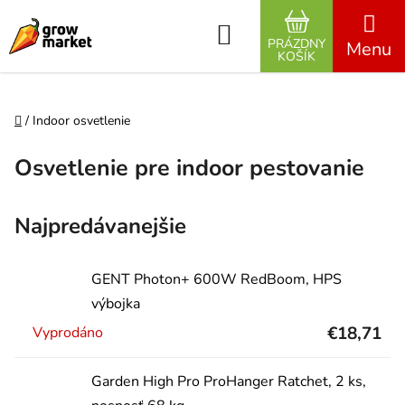
Prejsť na obsah
Hľadať
PRÁZDNY
NÁKUPNÝ K
KOŠÍK
Domov
/
Indoor osvetlenie
Osvetlenie pre indoor pestovanie
Najpredávanejšie
GENT Photon+ 600W RedBoom, HPS
výbojka
€18,71
Vyprodáno
Garden High Pro ProHanger Ratchet, 2 ks,