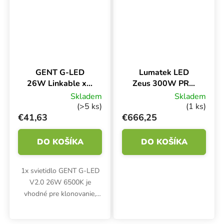
farbách.
sériové zapojenie.
GENT G-LED
Lumatek LED
26W Linkable x1,
Zeus 300W PRO
na rast 6500K,
3.1 µmol/J
Skladem
Skladem
vrátane
(>5 ks)
(1 ks)
napájacieho kábla
€41,63
€666,25
DO KOŠÍKA
DO KOŠÍKA
1x svietidlo GENT G-LED
V2.0 26W 6500K je
vhodné pre klonovanie,
starostlivosť o sadeničky a
pre fázu rastu. Svietidlo sa