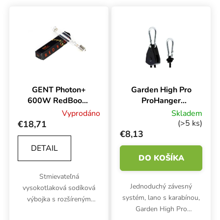
Výpis produktov
GENT Photon+
Garden High Pro
600W RedBoom,
ProHanger
HPS výbojka
Ratchet, 2 ks,
Vyprodáno
Skladem
nosnosť 68 kg
(>5 ks)
€18,71
€8,13
DETAIL
DO KOŠÍKA
Stmievateľná
Jednoduchý závesný
vysokotlaková sodíková
systém, lano s karabínou,
výbojka s rozšíreným
Garden High Pro
červeným spektrom. GENT