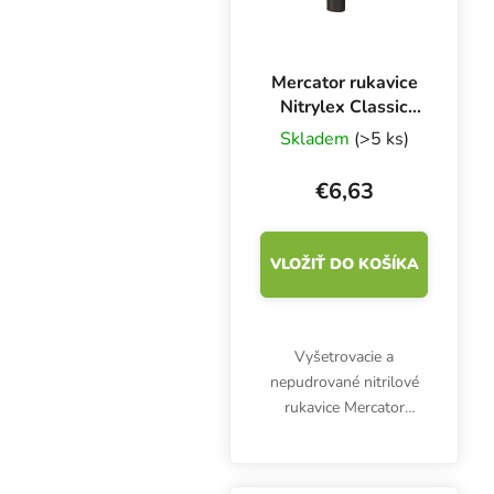
Mercator rukavice
Nitrylex Classic
BLACK XL, 100 ks
Skladem
(>5 ks)
€6,63
VLOŽIŤ DO KOŠÍKA
Vyšetrovacie a
nepudrované nitrilové
rukavice Mercator
Nitrylex Classic BLACK
XL, 100 ks. Sú
klasifikované ako