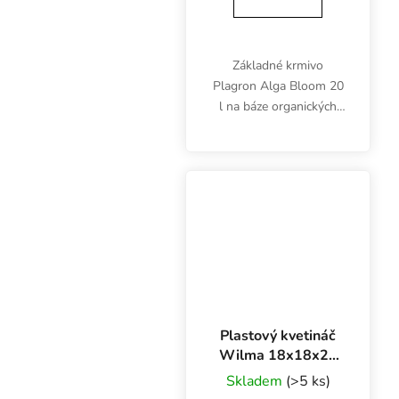
Základné krmivo
Plagron Alga Bloom 20
l na báze organických
morských rias sa
používa vo fáze
kvitnutia, od tretieho
týždňa. Hnojivo bloom
obsahuje vyvážený
pomer živín NPK 3-2-5.
Plastový kvetináč
Wilma 18x18x23
cm, 6,5 l
Skladem
(>5 ks)