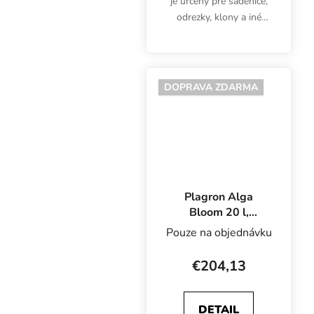
je určený pre sadenice,
odrezky, klony a iné
malé rastliny bez
vyvinutého koreňového
systému. Objem 1,65 l,
rozmery 11x11x19 cm.
DOPRAVA ZDARMA
Plagron Alga
Bloom 20 l,
základné hnojivo
Pouze na objednávku
na kvety
€204,13
DETAIL