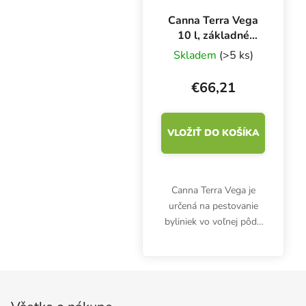
Canna Terra Vega
10 l, základné
rastové hnojivo
Skladem
(>5 ks)
€66,21
VLOŽIŤ DO KOŠÍKA
Canna Terra Vega je
určená na pestovanie
byliniek vo voľnej pôde
a v kvetináčoch s
pôdnym substrátom.
Podporuje rast, vývoj
Zápätie
koreňov a tvorbu
ďalších výhonkov.