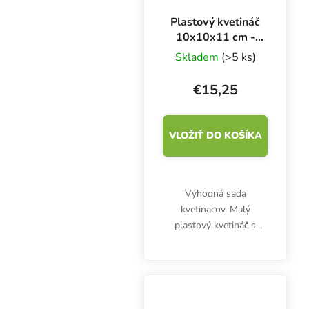
Plastový kvetináč
10x10x11 cm -
0.7 l - sada 100
Skladem
(>5 ks)
kusov
€15,25
VLOŽIŤ DO KOŠÍKA
Výhodná sada
kvetinacov. Malý
plastový kvetináč s
objemom 0.7 l je určený
pre sadenice, odrezky,
klony a iné malé rastliny
bez vyvinutého
koreňového systému.