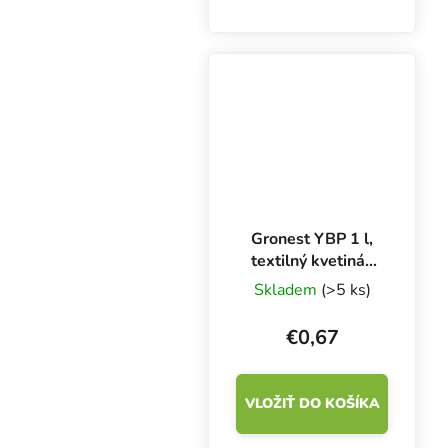
meranie a dávkovanie
hnojív, doplnkov alebo
kyselín pri úprave pH.
25 ml pipeta nielen pre
pestovateľov.
Gronest YBP 1 l,
textilný kvetináč
9x9x11 cm
Skladem
(>5 ks)
€0,67
VLOŽIŤ DO KOŠÍKA