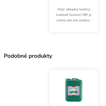
Malý základný textilný
kvetináč Gronest YBP je
určený ako pre outdoor,
tak aj pre indoor
pestovateľov byliniek.
Nechajte vaše korene
dýchať s kvetináčmi
Gronest. Objem 1 liter.
Podobné produkty