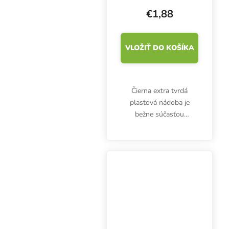
€1,88
VLOŽIŤ DO KOŠÍKA
Čierna extra tvrdá
plastová nádoba je
bežne súčasťou
hydroponických
systémov Wilma, ale je
vhodná aj na tradičné
pestovanie v interiéri a
exteriéri a na substráty.
Objem 6,5...