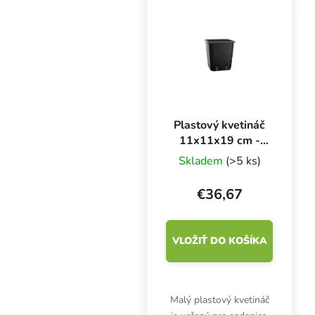
zdravotnícky výrobok
triedy I a osobné
ochranné prostriedky...
Plastový kvetináč
11x11x19 cm -
1,65 l - sada 100
Skladem
(>5 ks)
kusov
€36,67
VLOŽIŤ DO KOŠÍKA
Malý plastový kvetináč