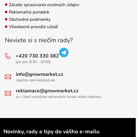
Zásady spracovania osobných údajov
Reklamačný poriadok
Obchodné podmienky
Všeobecné pravidlá súťaží
Neviete si s niečím rady?
+420 730 330 382
(po-pia: 8:30 - 18:00)
info@growmarket.cz
napíšte nám kedykoľvek
reklamace@growmarket.cz
tu s Vami vyriešime reklamáciu tovaru alebo dopravy
Novinky, rady a tipy do vášho e-mailu