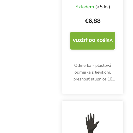
Skladem
(>5 ks)
€6,88
VLOŽIŤ DO KOŠÍKA
Odmerka - plastová
odmerka s lievikom,
presnosť stupnice 10
ml, objem 1000 ml,
výška 149 mm, priemer
123 mm. Odmerné časti
po 100 ml.