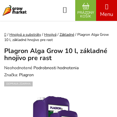
Prejsť na obsah
Hľadať
PRÁZDNY
NÁKUPNÝ K
KOŠÍK
Domov
/
Hnojivá a substráty
/
Hnojivá
/
Základné
/
Plagron Alga Grow
10 l, základné hnojivo pre rast
Plagron Alga Grow 10 l, základné
hnojivo pre rast
Priemerné hodnotenie produktu je 0,0 z 5 hviezdičiek.
Neohodnotené
Podrobnosti hodnotenia
Značka:
Plagron
DOPRAVA ZDARMA