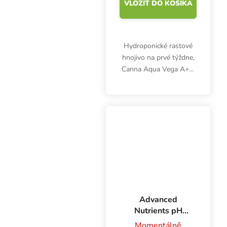
VLOŽIŤ DO KOŠÍKA
Hydroponické rastové
hnojivo na prvé týždne,
Canna Aqua Vega A+B,
je určené na pestovanie
byliniek v recirkulačných
systémoch.
Advanced
Nutrients pH
Perfect Sensi
Momentálně