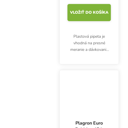
VLOŽIŤ DO KOŠÍKA
Plastová pipeta je
vhodná na presné
meranie a dávkovanie
hnojív, prísad alebo
kyselín. 5 ml pipeta nie
je určená len pre
pestovateľov.
Plagron Euro