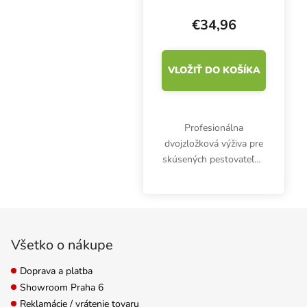
Connoisseur Grow
A+B 1 l, základné
€34,96
hnojivo pre rast
VLOŽIŤ DO KOŠÍKA
Profesionálna
dvojzložková výživa pre
skúsených pestovateľov.
Hnojivo Perfect
Connoisseur Grow A&B
pH obsahuje vynikajúce
Zápätie
živiny, zabraňuje
kolísaniu pH a
Všetko o nákupe
maximalizuje...
Doprava a platba
Showroom Praha 6
Reklamácie / vrátenie tovaru