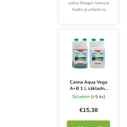
výživa Shogun Samurai
Hydro je určená na
hydroponické
pestovanie. Obsahuje
presne vyvážené zložky,
ktoré zabezpečujú
úžasný vegetačný rast a
kvitnutie....
Canna Aqua Vega
A+B 1 l, základné
hnojivo pre rast
Skladem
(>5 ks)
€15,38