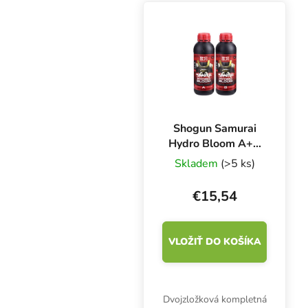
ktoré zabezpečujú
úžasný vegetačný rast a
kvitnutie....
Shogun Samurai
Hydro Bloom A+B
1 l, základné
Skladem
(>5 ks)
hnojivo pre
kvetinový HW
€15,54
VLOŽIŤ DO KOŠÍKA
Dvojzložková kompletná