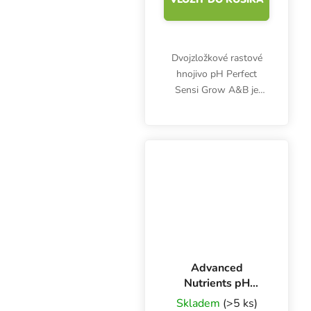
Dvojzložkové rastové
hnojivo pH Perfect
Sensi Grow A&B je
určené predovšetkým na
hydroponické
pestovanie. Výživa
poskytne všetko
potrebné počas
vegetatívnej fázy rastu
a...
Advanced
Nutrients pH
Perfect
Skladem
(>5 ks)