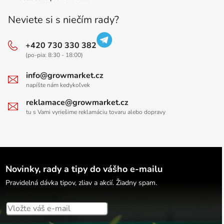
Neviete si s niečím rady?
+420 730 330 382
(po-pia: 8:30 - 18:00)
info@growmarket.cz
napíšte nám kedykoľvek
reklamace@growmarket.cz
tu s Vami vyriešime reklamáciu tovaru alebo dopravy
Novinky, rady a tipy do vášho e-mailu
Pravidelná dávka tipov, zliav a akcií. Žiadny spam.