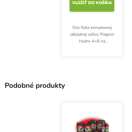
VLOŽIŤ DO KOŠÍKA
Dve fľaše komplexnej
základnej výživy Plagron
Hydro A+B na
hydroponické
pestovanie byliniek.
Hnojivo na rast a
kvitnutie sa používa
spoločne od 1. týždňa
celého vegetačného
Podobné produkty
cyklu.