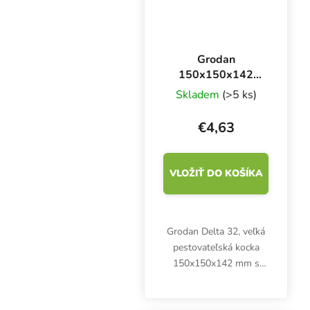
Grodan
150x150x142
mm, kocka z
Skladem
(>5 ks)
kamennej vlny s
otvorom 42x40
€4,63
mm, 1 kus
VLOŽIŤ DO KOŠÍKA
Grodan Delta 32, veľká
pestovateľská kocka
150x150x142 mm s
veľkým otvorom 42x40
mm. Inertné