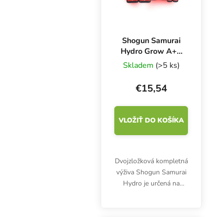
Shogun Samurai
Hydro Grow A+B
1 l, základné
Skladem
(>5 ks)
hnojivo pre HW
rast
€15,54
VLOŽIŤ DO KOŠÍKA
Dvojzložková kompletná
výživa Shogun Samurai
Hydro je určená na
hydroponické
pestovanie. Obsahuje
presne vyvážené zložky,