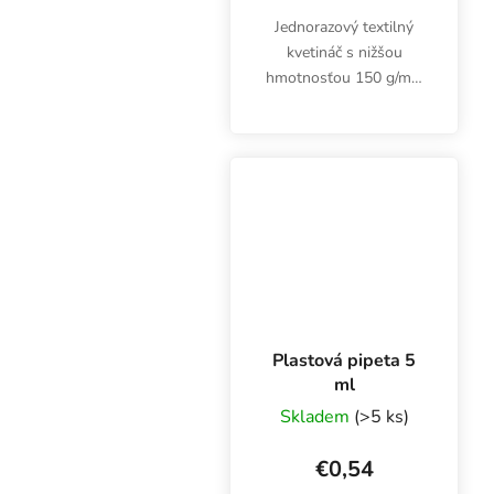
Jednorazový textilný
kvetináč s nižšou
hmotnosťou 150 g/m2,
Root Pouch Charcoal, je
vhodný na hydroponické
a izbové pestovanie.
Objem 11,36 litra,
rozmery 25,5x11,5 cm.
Plastová pipeta 5
ml
Skladem
(>5 ks)
€0,54