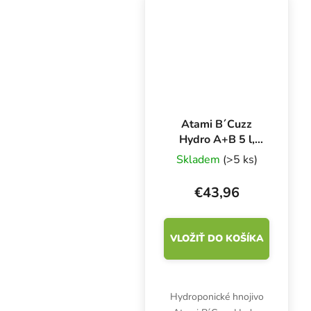
Connoisseur Bloom
A&B obsahuje živiny
najvyššej kvality,...
Atami B´Cuzz
Hydro A+B 5 l,
základné hnojivo
Skladem
(>5 ks)
pre rast a kvitnutie
€43,96
VLOŽIŤ DO KOŠÍKA
Hydroponické hnojivo