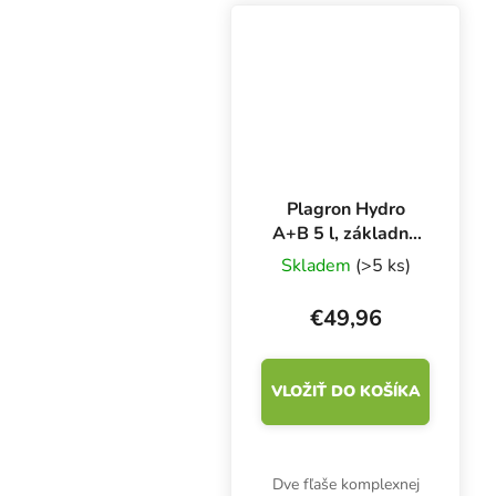
pestovateľské médium
na hydroponické
pestovanie v systémoch
NFT, EbbFlow a iných.
Plagron Hydro
A+B 5 l, základné
hnojivo na rast a
Skladem
(>5 ks)
kvitnutie
€49,96
VLOŽIŤ DO KOŠÍKA
Dve fľaše komplexnej