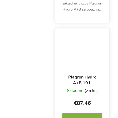
základnej výživy Plagron
Hydro A+B sa používajú
spoločne od 1. týždňa
počas celého
vegetačného cyklu.
Hydroponické hnojivo
pre rast a kvitnutie
poskytuje...
Plagron Hydro
A+B 10 l,
základné hnojivo
Skladem
(>5 ks)
pre rast a kvitnutie
€87,46