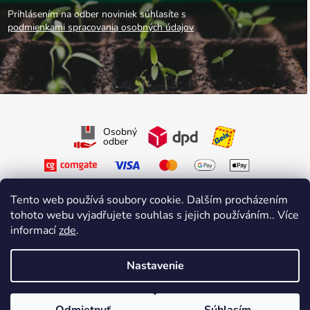
Prihlásením na odber noviniek súhlasíte s
podmienkami spracovania osobných údajov
Osobný
odber
Tento web používá soubory cookie. Dalším procházením
tohoto webu vyjadřujete souhlas s jejich používáním.. Více
informací
zde
.
Sledujte nás na Facebooku
Sledujte nás na Instagrame
Nastavenie
Vytvoril Shoptet Premium
&
sniperdesign.cz
Copyright 2026
Growmarket.cz
. Všetky práva vyhradené.