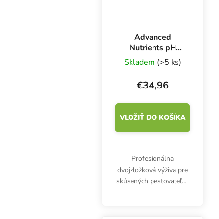
Advanced
Nutrients pH
Perfect
Skladem
(>5 ks)
Connoisseur
Bloom A+B 1 l,
€34,96
základné hnojivo
na kvitnutie
VLOŽIŤ DO KOŠÍKA
Profesionálna
dvojzložková výživa pre
skúsených pestovateľov
je určená najmä na
hydroponické
pestovanie. pH Perfect