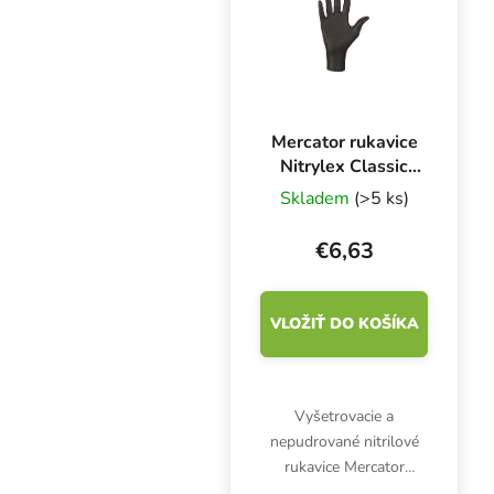
Mercator rukavice
Nitrylex Classic
BLACK XL, 100 ks
Skladem
(>5 ks)
€6,63
VLOŽIŤ DO KOŠÍKA
Vyšetrovacie a
nepudrované nitrilové
rukavice Mercator
Nitrylex Classic BLACK