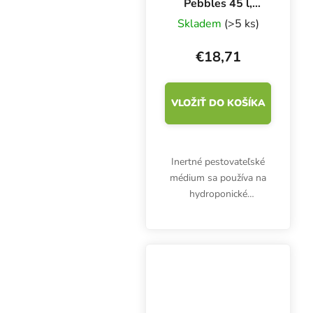
Pebbles 45 l,
keramzit
Skladem
(>5 ks)
€18,71
VLOŽIŤ DO KOŠÍKA
Inertné pestovateľské
médium sa používa na
hydroponické
pestovanie alebo ako
prímes do iných
substrátov. Keramzit
Plagron Euro Pebbles
pozostáva z granúl s
priemerom 8 až 16
mm....