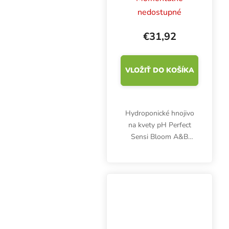
Bloom A+B 1 l,
nedostupné
základné hnojivo
pre kvety
€31,92
VLOŽIŤ DO KOŠÍKA
Hydroponické hnojivo
na kvety pH Perfect
Sensi Bloom A&B
dodáva rastlinám 16
základných živín,
humáty a fulváty a
zabezpečuje stabilné pH
roztoku. Zlepšuje príjem
živín a...