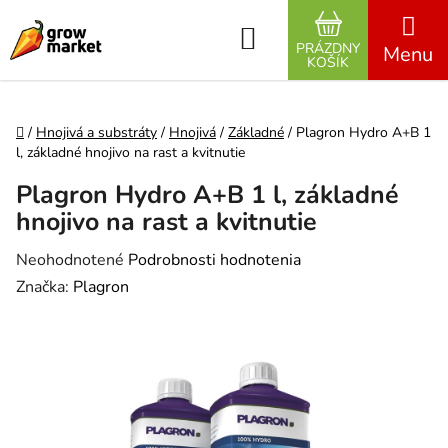
Prejsť na obsah
Hľadať
PRÁZDNY
NÁKUPNÝ K
KOŠÍK
Domov
/
Hnojivá a substráty
/
Hnojivá
/
Základné
/
Plagron Hydro A+B 1
l, základné hnojivo na rast a kvitnutie
Plagron Hydro A+B 1 l, základné
hnojivo na rast a kvitnutie
Priemerné hodnotenie produktu je 0,0 z 5 hviezdičiek.
Neohodnotené
Podrobnosti hodnotenia
Značka:
Plagron