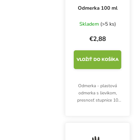
Odmerka 100 ml
Skladem
(>5 ks)
€2,88
VLOŽIŤ DO KOŠÍKA
Odmerka - plastová
odmerka s lievikom,
presnosť stupnice 10
ml, objem 100 ml, výška
72 mm, priemer 60 mm.
Odmerné časti po 2 ml.