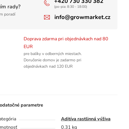
+420 730 330 382
čím rady?
(po-pia: 8:30 - 18:00)
m poradí
info@growmarket.cz
Doprava zdarma pri objednávkach nad 80
EUR
pre balíky v odberných miestach.
Doručenie domov je zadarmo pri
objednávkach nad 120 EUR
odatočné parametre
ategória
Aditíva rastlinná výživa
motnosť
0.31 kg