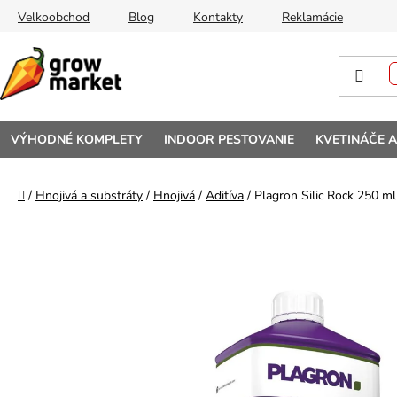
Prejsť na obsah
Velkoobchod
Blog
Kontakty
Reklamácie
VÝHODNÉ KOMPLETY
INDOOR PESTOVANIE
KVETINÁČE 
Domov
/
Hnojivá a substráty
/
Hnojivá
/
Aditíva
/
Plagron Silic Rock 250 ml