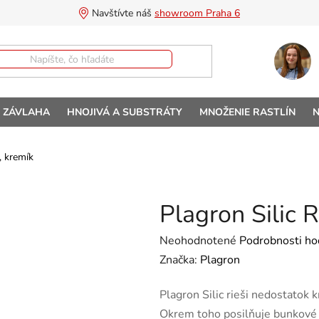
Navštívte náš 
showroom Praha 6
A ZÁVLAHA
HNOJIVÁ A SUBSTRÁTY
MNOŽENIE RASTLÍN
N
, kremík
Plagron Silic 
Priemerné hodnotenie produktu 
Neohodnotené
Podrobnosti ho
Značka:
Plagron
Plagron Silic rieši nedostatok k
Okrem toho posilňuje bunkové s