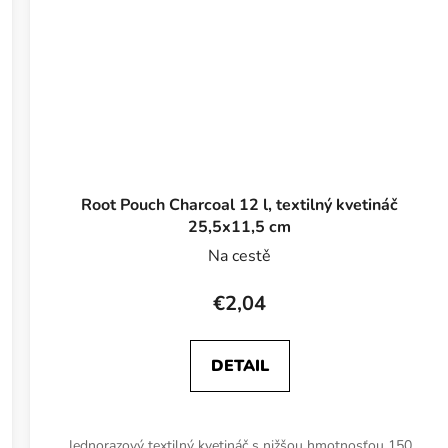
Root Pouch Charcoal 12 l, textilný kvetináč
25,5x11,5 cm
Na cestě
€2,04
DETAIL
Jednorazový textilný kvetináč s nižšou hmotnosťou 150