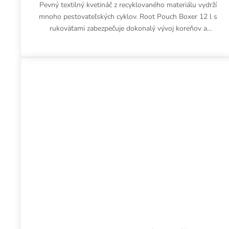
Pevný textilný kvetináč z recyklovaného materiálu vydrží
mnoho pestovateľských cyklov. Root Pouch Boxer 12 l s
rukoväťami zabezpečuje dokonalý vývoj koreňov a
vynikajúcu...