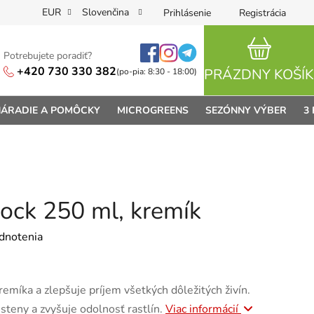
EUR
Slovenčina
Prihlásenie
Registrácia
Potrebujete poradiť?
NÁKUPN
+420 730 330 382
PRÁZDNY KOŠÍK
(po-pia: 8:30 - 18:00)
ÁRADIE A POMÔCKY
MICROGREENS
SEZÓNNY VÝBER
3
Rock 250 ml, kremík
je 0,0 z 5 hviezdičiek.
dnotenia
remíka a zlepšuje príjem všetkých dôležitých živín.
teny a zvyšuje odolnosť rastlín.
Viac informácií