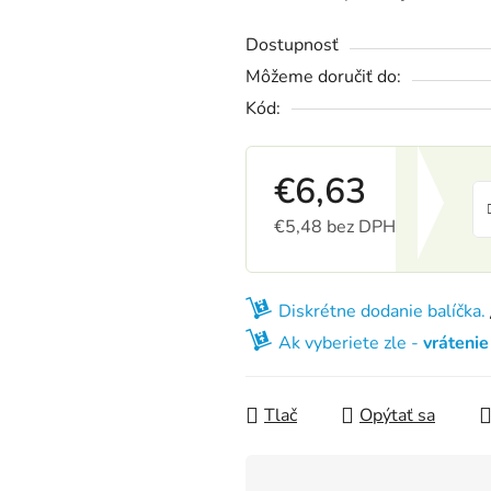
Dostupnosť
Môžeme doručiť do:
Kód:
€6,63
€5,48 bez DPH
Jednotková cena:
Diskrétne dodanie balíčka.
Ak vyberiete zle -
vráteni
Tlač
Opýtať sa