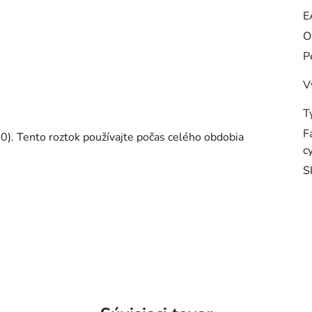
E
O
P
V
T
F
00). Tento roztok používajte počas celého obdobia
c
S