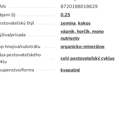
AN
8720188018629
bjem (l)
0.25
estovateľský štýl
zemina
,
kokos
vápnik, horčík, mono
ýživa/prísada
nutrienty
yp hnojiva/substrátu
organicko-minerálne
áza pestovateľského
celý pestovateľský cyklus
yklu
kupenstvo/forma
kvapalné