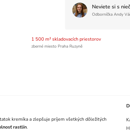
Neviete si s nie
Odborníčka Andy Vá
1 500 m² skladovacích priestorov
zberné miesto Praha Ruzyně
D
statok kremíka a zlepšuje príjem všetkých dôležitých
K
lnosť rastlín
.
H