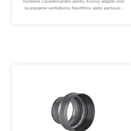
Vyrobené z pozinkovaného plechu. Kovový adaptér slúži
na pripojenie ventilátorov, flexofiltrov alebo pachových
filtrov s rôznymi...