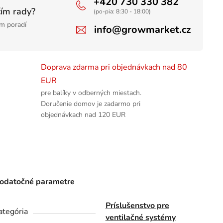
+420 730 330 382
čím rady?
(po-pia: 8:30 - 18:00)
m poradí
info@growmarket.cz
Doprava zdarma pri objednávkach nad 80
EUR
pre balíky v odberných miestach.
Doručenie domov je zadarmo pri
objednávkach nad 120 EUR
odatočné parametre
Príslušenstvo pre
ategória
ventilačné systémy