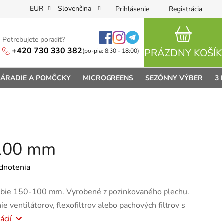
EUR
Slovenčina
Prihlásenie
Registrácia
Potrebujete poradiť?
NÁKUPN
+420 730 330 382
PRÁZDNY KOŠÍK
(po-pia: 8:30 - 18:00)
ÁRADIE A POMÔCKY
MICROGREENS
SEZÓNNY VÝBER
3
100 mm
je 0,0 z 5 hviezdičiek.
dnotenia
ubie 150-100 mm. Vyrobené z pozinkovaného plechu.
e ventilátorov, flexofiltrov alebo pachových filtrov s
ácií