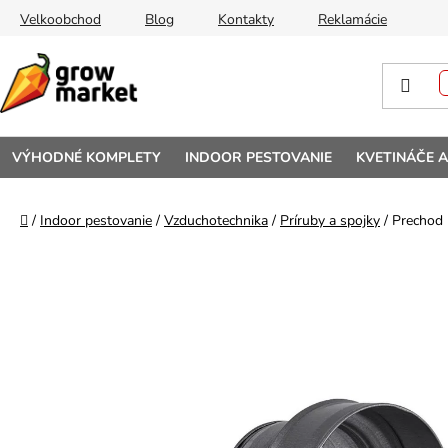
Prejsť na obsah
Velkoobchod
Blog
Kontakty
Reklamácie
VÝHODNÉ KOMPLETY
INDOOR PESTOVANIE
KVETINÁČE 
Domov
/
Indoor pestovanie
/
Vzduchotechnika
/
Príruby a spojky
/
Prechod