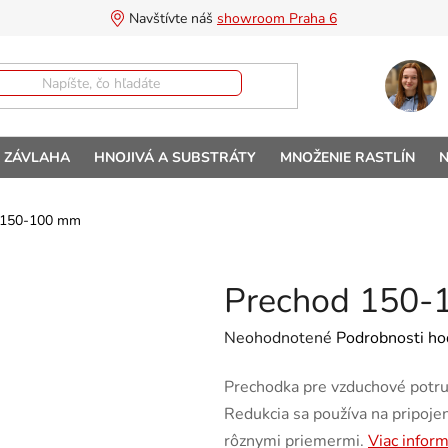
Navštívte náš 
showroom Praha 6
A ZÁVLAHA
HNOJIVÁ A SUBSTRÁTY
MNOŽENIE RASTLÍN
N
 150-100 mm
Prechod 150-
Priemerné hodnotenie produktu 
Neohodnotené
Podrobnosti ho
Prechodka pre vzduchové potr
Redukcia sa používa na pripojeni
rôznymi priemermi.
Viac inform