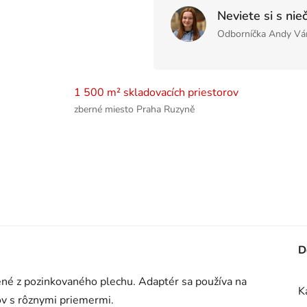
Neviete si s nie
Odborníčka Andy Vá
1 500 m² skladovacích priestorov
zberné miesto Praha Ruzyně
D
é z pozinkovaného plechu. Adaptér sa používa na
K
rov s rôznymi priemermi.