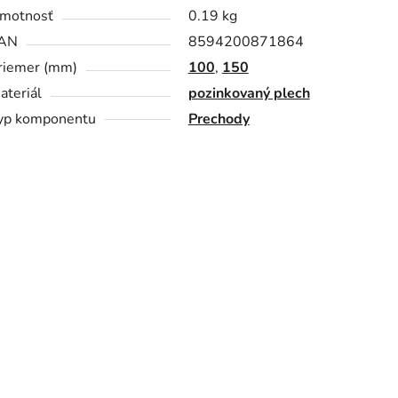
motnosť
0.19 kg
AN
8594200871864
riemer (mm)
100
,
150
ateriál
pozinkovaný plech
yp komponentu
Prechody