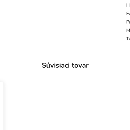
H
E
P
M
T
Súvisiaci tovar