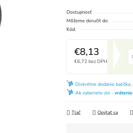
Dostupnosť
Môžeme doručiť do:
Kód:
€8,13
€6,72 bez DPH
Jednotková cena:
Diskrétne dodanie balíčka.
Ak vyberiete zle -
vráteni
Tlač
Opýtať sa