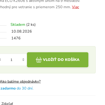
lima ECO K2606 s aktívnym uhlím na 9 mesiacov.
vhodný pre vetranie s priemerom 250 mm.
Viac
Skladem
(2 ks)
10.08.2026
1476
VLOŽIŤ DO KOŠÍKA
Ako balíme objednávky?
e zadarmo
do 30 dní.
Zdieľať