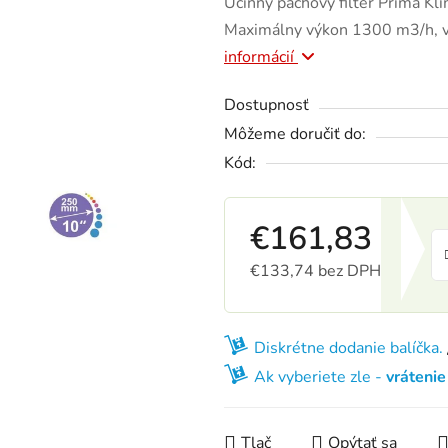
Účinný pachový filter Prima K
Maximálny výkon 1300 m3/h, 
informácií
Dostupnosť
Môžeme doručiť do:
Kód:
€161,83
€133,74 bez DPH
Jednotková cena:
Diskrétne dodanie balíčka.
Ak vyberiete zle -
vráteni
Tlač
Opýtať sa