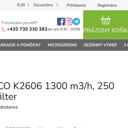
EUR
Slovenčina
Prihlásenie
Registrácia
Potrebujete poradiť?
NÁKUPN
+420 730 330 382
PRÁZDNY KOŠÍK
(po-pia: 8:30 - 18:00)
ÁRADIE A POMÔCKY
MICROGREENS
SEZÓNNY VÝBER
3
ECO K2606 1300 m3/h, 250
lter
je 0,0 z 5 hviezdičiek.
dnotenia