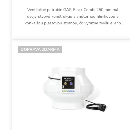
Ventilačné potrubie GAS Black Combi 250 mm má
dvojvrstvovú konštrukciu s vnútornou hliníkovou a
vonkajšou plastovou stranou, čo výrazne zvyšuje jeho
odolnosť proti roztrhnutiu....
DOPRAVA ZDARMA