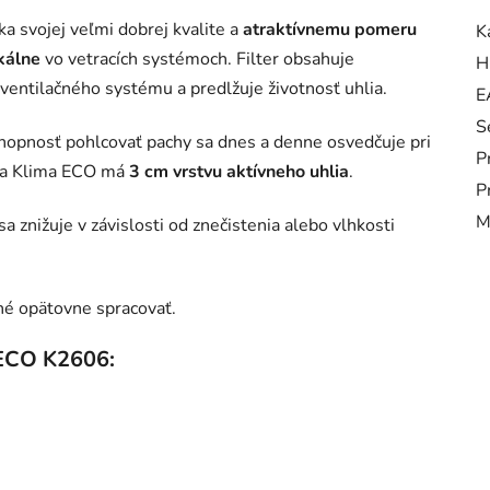
 svojej veľmi dobrej kvalite a
atraktívnemu pomeru
K
kálne
vo vetracích systémoch. Filter obsahuje
H
o ventilačného systému a predlžuje životnosť uhlia.
E
S
 schopnosť pohlcovať pachy sa dnes a denne osvedčuje pri
P
ima Klima ECO má
3 cm vrstvu aktívneho uhlia
.
P
M
a znižuje v závislosti od znečistenia alebo vlhkosti
né opätovne spracovať.
 ECO K2606: