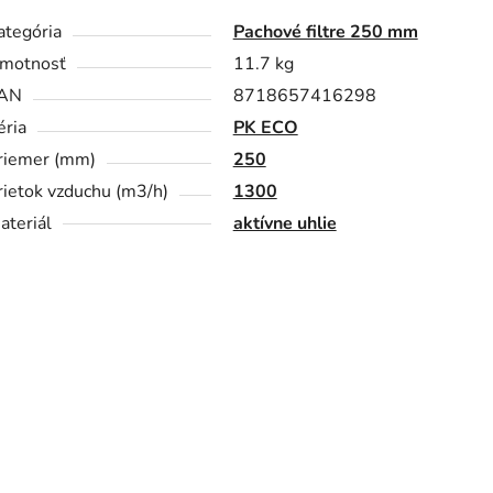
ategória
Pachové filtre 250 mm
motnosť
11.7 kg
AN
8718657416298
éria
PK ECO
riemer (mm)
250
rietok vzduchu (m3/h)
1300
ateriál
aktívne uhlie