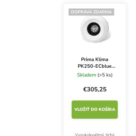
ebm-papst. Vysoká
životnosť, nízka
DOPRAVA ZDARMA
spotreba, automatická
regulácia otáčok podľa...
Prima Klima
PK250-ECblue
250 mm - 1450
Skladem
(>5 ks)
m3/h, ventilátor s
EC motorom
€305,25
VLOŽIŤ DO KOŠÍKA
Vysokokvalitný, tichý