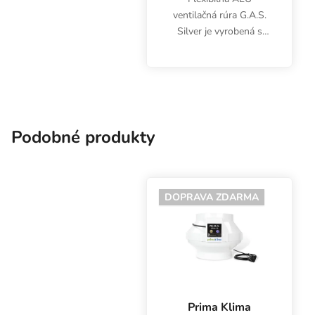
ventilačná rúra G.A.S.
Silver je vyrobená s
pružnou oceľovou
špirálou, ktorá vytvára
pevnú, dlhotrvajúcu a
nemačkavú rúru. Pre
vzduchovody s
priemerom 200 mm....
Podobné produkty
DOPRAVA ZDARMA
Prima Klima