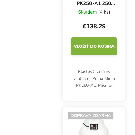
PK250-A1 250
mm - 1050 m3/h,
Skladem
(4 ks)
jednorýchlostný
ventilátor
€138,29
VLOŽIŤ DO KOŠÍKA
Plastový radiálny
ventilátor Prima Klima
PK250-A1. Priemer
príruby 250 mm,
maximálny prietok
vzduchu 1050 m3/h.
Jednoduchý kanálový
DOPRAVA ZDARMA
ventilátor bez regulácie.