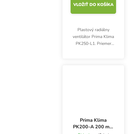
VLOŽIŤ DO KOŠÍKA
Plastový radiálny
ventilátor Prima Klima
PK250-L1. Priemer
príruby 250 mm,
maximálny prietok
vzduchu 1300 m3/h.
Jednoduchý potrubný
ventilátor bez regulácie.
Prima Klima
PK200-A 200 mm
- 800 m3/h,