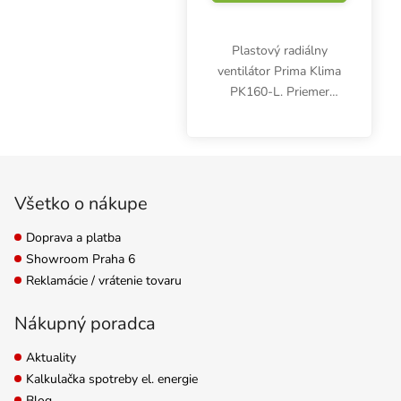
Plastový radiálny
ventilátor Prima Klima
PK160-L. Priemer
príruby 160 mm,
maximálny prietok
vzduchu 800 m3/h.
Zápätie
Jednoduchý kanálový
ventilátor bez regulácie.
Všetko o nákupe
Doprava a platba
Showroom Praha 6
Reklamácie / vrátenie tovaru
Nákupný poradca
Aktuality
Kalkulačka spotreby el. energie
Blog