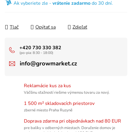
Ak vyberiete zle -
vrátenie zadarmo
do 30 dní.
Tlač
Opýtať sa
Zdieľať
+420 730 330 382
(po-pia: 8:30 - 18:00)
info@growmarket.cz
Reklamácie kus za kus
Väčšinu sťažností riešime výmenou tovaru za nový.
1 500 m² skladovacích priestorov
zberné miesto Praha Ruzyně
Doprava zdarma pri objednávkach nad 80 EUR
pre balíky v odberných miestach. Doručenie domov je