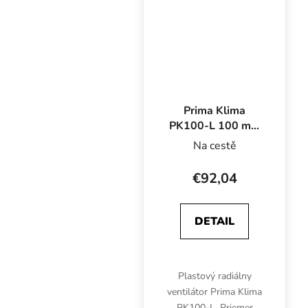
ventilátor bez regulácie.
Prima Klima
PK100-L 100 mm
- 280 m3/h,
Na cestě
jednorýchlostný
ventilátor
€92,04
DETAIL
Plastový radiálny
ventilátor Prima Klima
PK100-L. Priemer