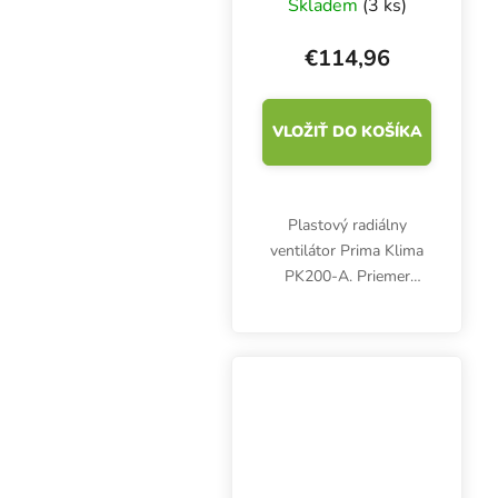
Skladem
(3 ks)
jednorýchlostný
ventilátor
€114,96
VLOŽIŤ DO KOŠÍKA
Plastový radiálny
ventilátor Prima Klima
PK200-A. Priemer
príruby 200 mm,
maximálny prietok
vzduchu 800 m3/h.
Jednoduchý kanálový
ventilátor bez regulácie.