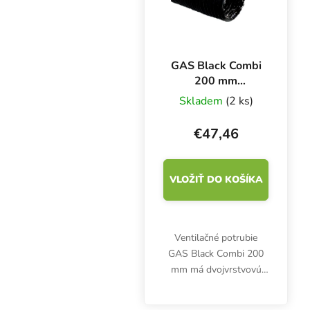
GAS Black Combi
200 mm
ventilačné
Skladem
(2 ks)
potrubie,
zosilnené, krabica
€47,46
10 m
VLOŽIŤ DO KOŠÍKA
Ventilačné potrubie
GAS Black Combi 200
mm má dvojvrstvovú
konštrukciu s vnútornou
hliníkovou a vonkajšou