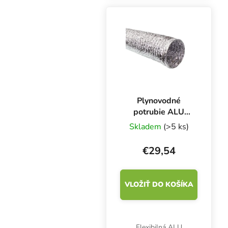
plastovou stranou, čo
výrazne zvyšuje jeho
odolnosť proti
roztrhnutiu....
Plynovodné
potrubie ALU
Silver 200 mm,
Skladem
(>5 ks)
box 10 m
€29,54
VLOŽIŤ DO KOŠÍKA
Flexibilná ALU