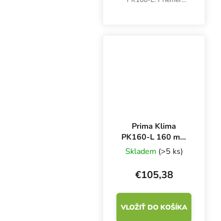
príruby 100 mm,
maximálny prietok
vzduchu 280 m3/h.
Jednoduchý kanálový
ventilátor bez regulácie.
Prima Klima
PK160-L 160 mm
- 800 m3/h,
Skladem
(>5 ks)
jednorýchlostný
ventilátor
€105,38
VLOŽIŤ DO KOŠÍKA