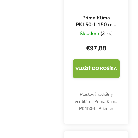
Prima Klima
PK150-L 150 mm
- 760 m3/h,
Skladem
(3 ks)
jednorýchlostný
ventilátor
€97,88
VLOŽIŤ DO KOŠÍKA
Plastový radiálny
ventilátor Prima Klima
PK150-L. Priemer
príruby 150 mm,
maximálny prietok
vzduchu 760 m3/h.
Jednoduchý kanálový