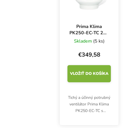
Prima Klima
PK250-EC-TC 250
mm - 1450 m3/h,
Skladem
(5 ks)
ventilátor s EC
motorom a
€349,58
reguláciou teploty
VLOŽIŤ DO KOŠÍKA
Tichý a účinný potrubný
ventilátor Prima Klima
PK250-EC-TC s
výkonom 1450 m3/h.
Prémiový motor EC