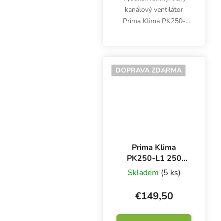
kanálový ventilátor
Prima Klima PK250-
ECblue so švajčiarskym
EC motorom ebm-
papst. Priemer 250 mm,
vysoký výkon 1450
DOPRAVA ZDARMA
m3/h.
Prima Klima
PK250-L1 250
mm - 1300 m3/h,
Skladem
(5 ks)
jednorýchlostný
ventilátor
€149,50