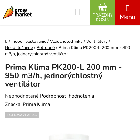
Prejsť na obsah
Hľadať
PRÁZDNY
NÁKUPNÝ K
KOŠÍK
Domov
/
Indoor pestovanie
/
Vzduchotechnika
/
Ventilátory
/
Neodhlučnené
/
Potrubné
/
Prima Klima PK200-L 200 mm - 950
m3/h, jednorýchlostný ventilátor
Prima Klima PK200-L 200 mm -
950 m3/h, jednorýchlostný
ventilátor
Priemerné hodnotenie produktu je 0,0 z 5 hviezdičiek.
Neohodnotené
Podrobnosti hodnotenia
Značka:
Prima Klima
DOPRAVA ZDARMA