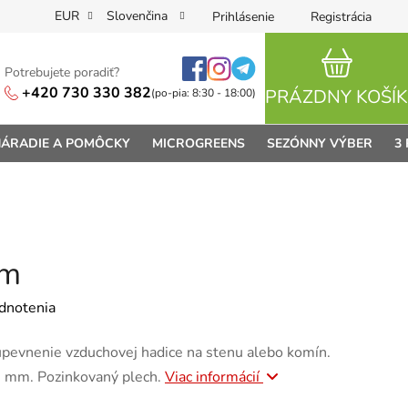
EUR
Slovenčina
Prihlásenie
Registrácia
Potrebujete poradiť?
NÁKUPN
+420 730 330 382
PRÁZDNY KOŠÍK
(po-pia: 8:30 - 18:00)
ÁRADIE A POMÔCKY
MICROGREENS
SEZÓNNY VÝBER
3
mm
je 0,0 z 5 hviezdičiek.
dnotenia
 upevnenie vzduchovej hadice na stenu alebo komín.
0 mm. Pozinkovaný plech.
Viac informácií