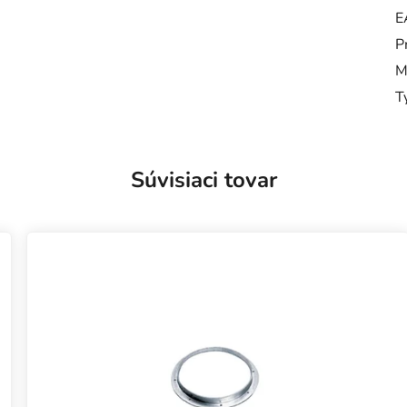
E
P
M
T
Súvisiaci tovar