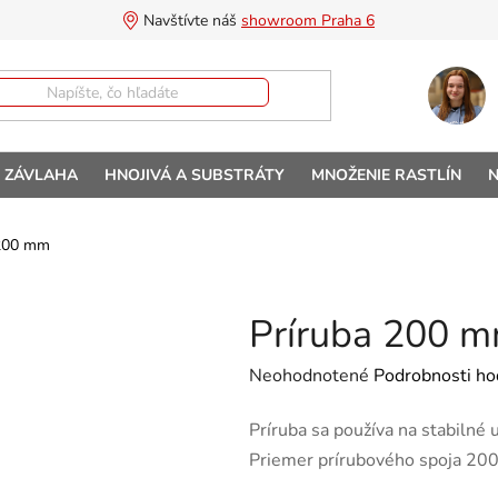
Navštívte náš 
showroom Praha 6
A ZÁVLAHA
HNOJIVÁ A SUBSTRÁTY
MNOŽENIE RASTLÍN
N
 200 mm
Príruba 200 
Priemerné hodnotenie produktu 
Neohodnotené
Podrobnosti ho
Príruba sa používa na stabilné
Priemer prírubového spoja 20