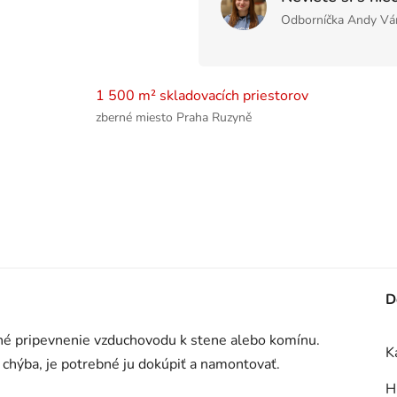
Odborníčka Andy Vá
1 500 m² skladovacích priestorov
zberné miesto Praha Ruzyně
D
é pripevnenie vzduchovodu k stene alebo komínu.
K
k chýba, je potrebné ju dokúpiť a namontovať.
H