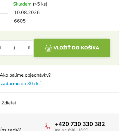
Skladem
(>5 ks)
10.08.2026
6605
VLOŽIŤ DO KOŠÍKA
Ako balíme objednávky?
e zadarmo
do 30 dní.
Zdieľať
+420 730 330 382
čím rady?
(po-pia: 8:30 - 18:00)