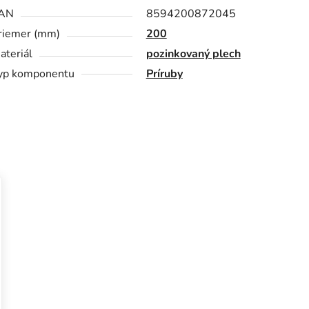
AN
8594200872045
riemer (mm)
200
ateriál
pozinkovaný plech
yp komponentu
Príruby