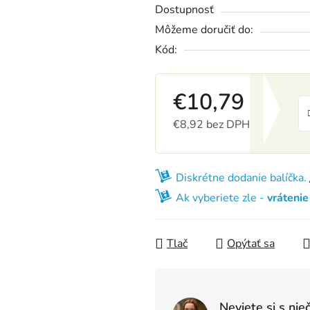
Dostupnosť
Môžeme doručiť do:
Kód:
€10,79
€8,92 bez DPH
Jednotková cena:
Diskrétne dodanie balíčka.
Ak vyberiete zle -
vráteni
Tlač
Opýtať sa
Neviete si s nie