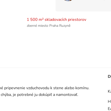
1 500 m² skladovacích priestorov
zberné miesto Praha Ruzyně
D
é pripevnenie vzduchovodu k stene alebo komínu.
K
k chýba, je potrebné ju dokúpiť a namontovať.
H
E