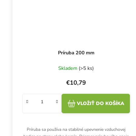
Príruba 200 mm
Skladem
(>5 ks)
€10,79
VLOŽIŤ DO KOŠÍKA
Príruba sa používa na stabilné upevnenie vzduchovej