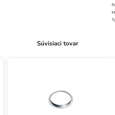
P
M
T
Súvisiaci tovar