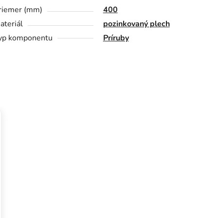
riemer (mm)
400
ateriál
pozinkovaný plech
yp komponentu
Príruby