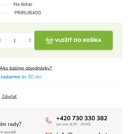
Na dotaz
PRIRUB400
VLOŽIŤ DO KOŠÍKA
Ako balíme objednávky?
e zadarmo
do 30 dní.
Zdieľať
+420 730 330 382
čím rady?
(po-pia: 8:30 - 18:00)
m poradí