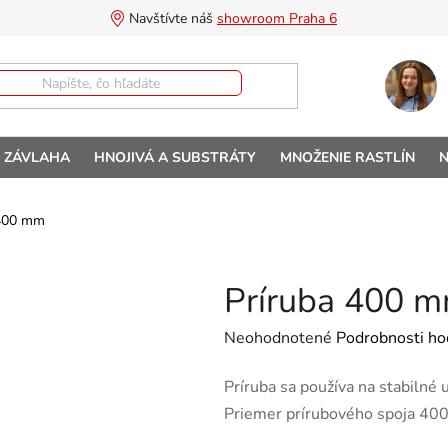
Navštívte náš 
showroom Praha 6
A ZÁVLAHA
HNOJIVÁ A SUBSTRÁTY
MNOŽENIE RASTLÍN
N
 400 mm
Príruba 400 
Priemerné hodnotenie produktu 
Neohodnotené
Podrobnosti ho
Príruba sa používa na stabilné
Priemer prírubového spoja 40