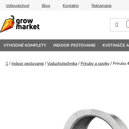
Prejsť na obsah
Velkoobchod
Blog
Kontakty
Reklamácie
VÝHODNÉ KOMPLETY
INDOOR PESTOVANIE
KVETINÁČE 
Domov
/
Indoor pestovanie
/
Vzduchotechnika
/
Príruby a spojky
/
Príruba