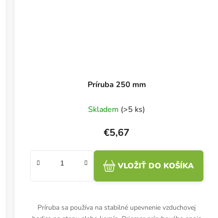
Príruba 250 mm
Skladem
(>5 ks)
€5,67
VLOŽIŤ DO KOŠÍKA
Príruba sa používa na stabilné upevnenie vzduchovej