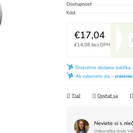
Dostupnosť
Kód:
€17,04
€14,08 bez DPH
Jednotková cena:
Diskrétne dodanie balíčka.
Ak vyberiete zle -
vráteni
Tlač
Opýtať sa
Neviete si s nie
Odborníčka Andy Vá