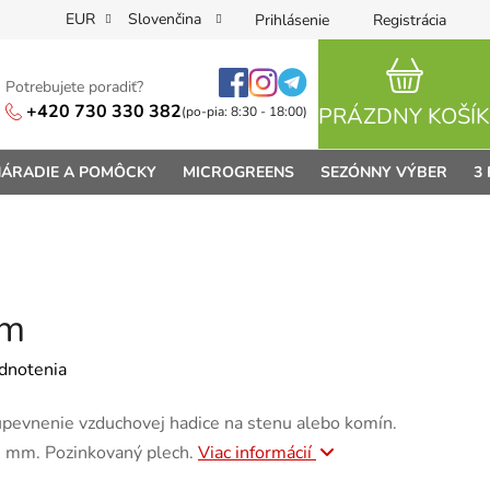
EUR
Slovenčina
Prihlásenie
Registrácia
Potrebujete poradiť?
NÁKUPN
+420 730 330 382
PRÁZDNY KOŠÍK
(po-pia: 8:30 - 18:00)
ÁRADIE A POMÔCKY
MICROGREENS
SEZÓNNY VÝBER
3
mm
je 0,0 z 5 hviezdičiek.
dnotenia
 upevnenie vzduchovej hadice na stenu alebo komín.
0 mm. Pozinkovaný plech.
Viac informácií