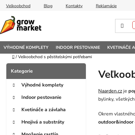
Prejsť na obsah
Velkoobchod
Blog
Kontakty
Reklamácie
VÝHODNÉ KOMPLETY
INDOOR PESTOVANIE
KVETINÁČE 
Domov
/
Velkoobchod s pěstitelskými potřebami
Bočný panel
Kategórie
Preskočiť kategórie
Veľkoo
Výhodné komplety
Naarden.cz
je
po
Indoor pestovanie
bylinky, všetkých
Kvetináče a závlaha
Okrem vlastného
outdoor&indoor
Hnojivá a substráty
Množenie rastlín