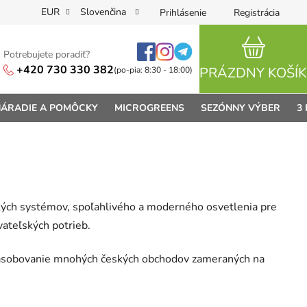
EUR
Slovenčina
Prihlásenie
Registrácia
Potrebujete poradiť?
NÁKUPN
+420 730 330 382
PRÁZDNY KOŠÍK
(po-pia: 8:30 - 18:00)
ÁRADIE A POMÔCKY
MICROGREENS
SEZÓNNY VÝBER
3
ých systémov, spoľahlivého a moderného osvetlenia pre
vateľských potrieb.
ásobovanie mnohých českých obchodov zameraných na