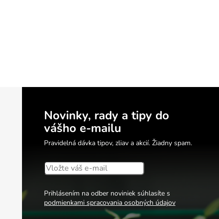
Novinky, rady a tipy do
vášho e-mailu
Pravidelná dávka tipov, zliav a akcií. Žiadny spam.
Prihlásením na odber noviniek súhlasíte s
podmienkami spracovania osobných údajov