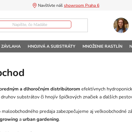
Navštívte náš 
showroom Praha 6
A ZÁVLAHA
HNOJIVÁ A SUBSTRÁTY
MNOŽENIE RASTLÍN
N
bchod
predným a dlhoročným distribútorom
efektívnych hydroponick
 druhov substrátov či hnojív špičkových značiek a ďalších pesto
 maloobchodného predaja zabezpečujeme aj veľkoobchodné z
 growing
a
urban gardening
.