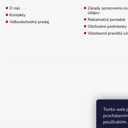
O nás
Zásady spracovania o
údajov
Kontakty
Reklamačný poriadok
Veľkoobchodný predaj
Obchodné podmienky
Všeobecné pravidlá sú
Tento web p
procházením
používáním.