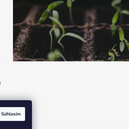
ý
Súhlasím