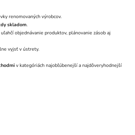
stovky renomovaných výrobcov.
vždy skladom
.
uľahčí objednávanie produktov, plánovanie zásob aj
e vyjsť v ústrety.
bchodmi
v kategóriách najobľúbenejší a najdôveryhodnejší