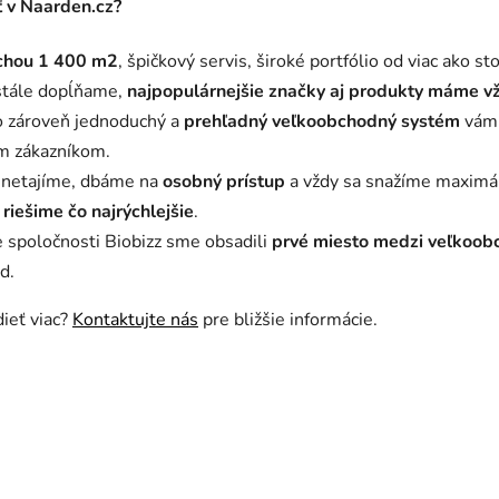
 v Naarden.cz?
ochou 1 400 m2
, špičkový servis, široké portfólio od viac ako 
stále dopĺňame,
najpopulárnejšie značky aj produkty máme 
no zároveň jednoduchý a
prehľadný veľkoobchodný systém
vám 
im zákazníkom.
 netajíme, dbáme na
osobný prístup
a vždy sa snažíme maximáln
riešime čo najrýchlejšie
.
 spoločnosti Biobizz sme obsadili
prvé miesto medzi veľkoo
d.
ieť viac?
Kontaktujte nás
pre bližšie informácie.