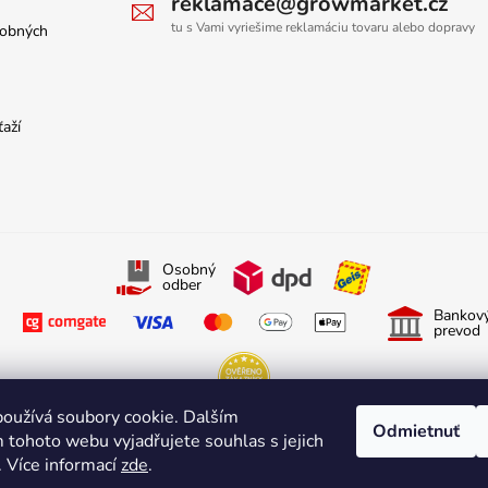
reklamace@growmarket.cz
tu s Vami vyriešime reklamáciu tovaru alebo dopravy
sobných
ťaží
Osobný
odber
Bankov
prevod
oužívá soubory cookie. Dalším
Odmietnuť
Sledujte nás na Facebooku
Sledujte nás na Instagrame
 tohoto webu vyjadřujete souhlas s jejich
. Více informací
zde
.