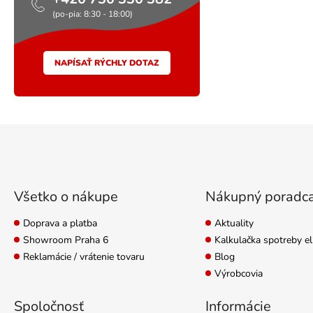
(po-pia: 8:30 - 18:00)
NAPÍSAŤ RÝCHLY DOTAZ
Zápätie
Všetko o nákupe
Nákupný poradc
Doprava a platba
Aktuality
Showroom Praha 6
Kalkulačka spotreby el
Reklamácie / vrátenie tovaru
Blog
Výrobcovia
Spoločnosť
Informácie