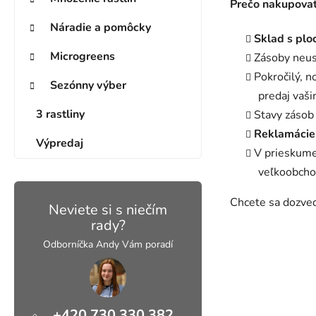
Prečo nakupovať
Náradie a pomôcky
Sklad s pl
Microgreens
Zásoby neu
Pokročilý, 
Sezónny výber
predaj vaš
3 rastliny
Stavy zásob
Reklamácie 
Výpredaj
V prieskume
veľkoobcho
Chcete sa dozved
Neviete si s niečím
rady?
Odborníčka Andy Vám poradí
+420 730 330 382