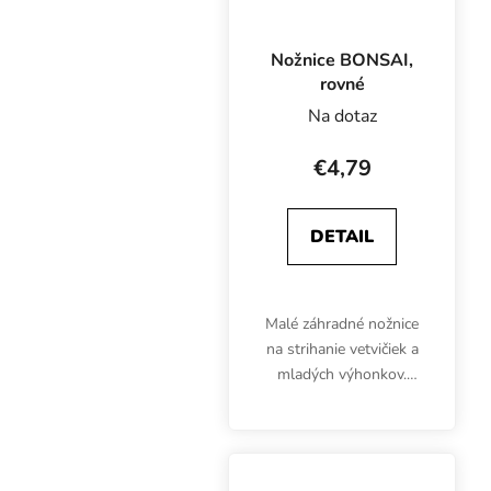
Nožnice BONSAI,
rovné
Na dotaz
€4,79
DETAIL
Malé záhradné nožnice
na strihanie vetvičiek a
mladých výhonkov.
Rovné kovové čepele sú
vyrobené z
nehrdzavejúcej ocele.