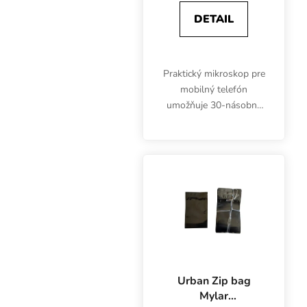
DETAIL
Praktický mikroskop pre
mobilný telefón
umožňuje 30-násobné
zväčšenie. Vhodné
nielen pre pestovateľov
a záhradkárov.
Urban Zip bag
Mylar