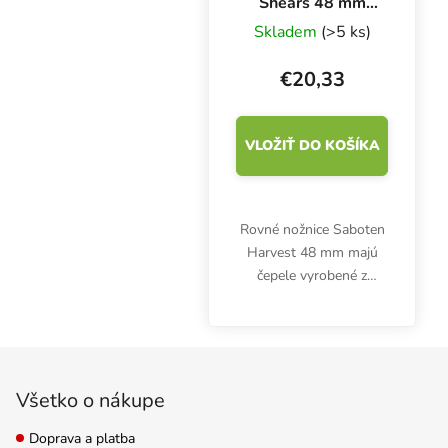
Shears 48 mm
blades, priame
Skladem
(>5 ks)
nožnice
€20,33
VLOŽIŤ DO KOŠÍKA
Rovné nožnice Saboten
Harvest 48 mm majú
čepele vyrobené z
vysokokvalitnej
japonskej uhlíkovej
ocele s chrómovou
Zápätie
povrchovou úpravou.
Čepele sú dlhé 48 mm,
Všetko o nákupe
celé nožnice sú dlhé...
Doprava a platba