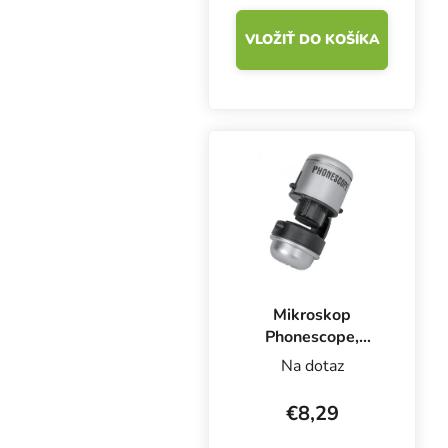
VLOŽIŤ DO KOŠÍKA
Mikroskop
Phonescope,
zväčšenie 30x
Na dotaz
€8,29