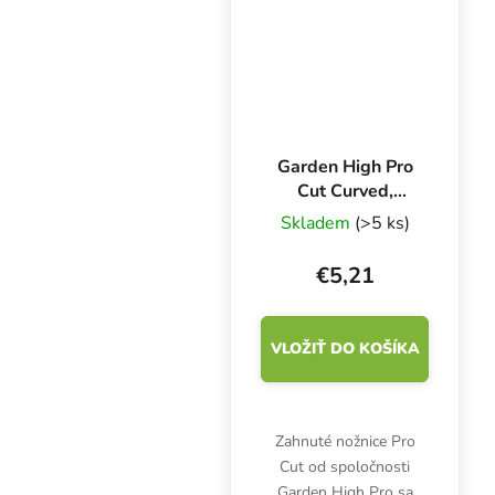
Garden High Pro
Cut Curved,
zahnuté nožnice
Skladem
(>5 ks)
€5,21
VLOŽIŤ DO KOŠÍKA
Zahnuté nožnice Pro
Cut od spoločnosti
Garden High Pro sa