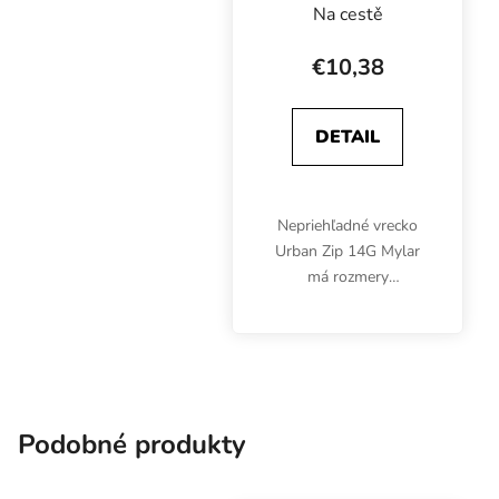
nepriehľadný
Na cestě
12.5x20.5x3 cm
14G, balenie 50 ks
€10,38
DETAIL
Nepriehľadné vrecko
Urban Zip 14G Mylar
má rozmery
12,5x20,5x3 cm. 50 ks.
Čierne lesklé vrecko s
rozšíreným plochým
dnom je vhodné na
uskladnenie byliniek,
orechov, sladkostí a...
Podobné produkty