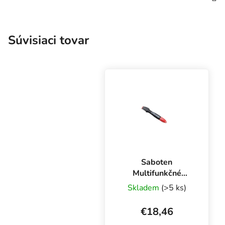
Súvisiaci tovar
Saboten
Multifunkčné
orezávacie
Skladem
(>5 ks)
zariadenie, ostrič
nožníc
€18,46