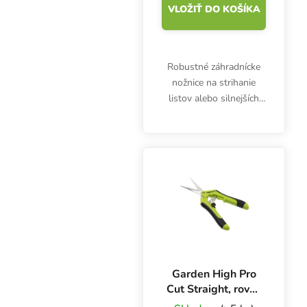
VLOŽIŤ DO KOŠÍKA
Robustné záhradnícke
nožnice na strihanie
listov alebo silnejších
výhonkov. Priame
nožnice na zber úrody
Easy Snip majú čepele z
nehrdzavejúcej ocele a
pogumované rukoväte.
Garden High Pro
Cut Straight, rovné
nožnice