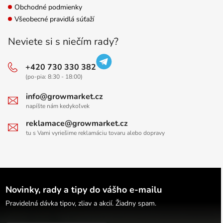
Obchodné podmienky
Všeobecné pravidlá súťaží
Neviete si s niečím rady?
+420 730 330 382
(po-pia: 8:30 - 18:00)
info@growmarket.cz
napíšte nám kedykoľvek
reklamace@growmarket.cz
tu s Vami vyriešime reklamáciu tovaru alebo dopravy
Novinky, rady a tipy do vášho e-mailu
Pravidelná dávka tipov, zliav a akcií. Žiadny spam.