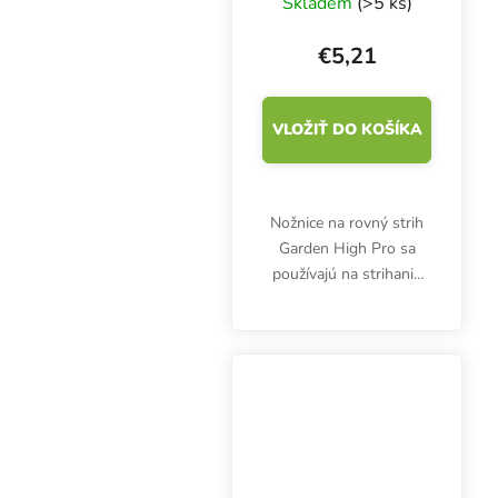
Skladem
(>5 ks)
€5,21
VLOŽIŤ DO KOŠÍKA
Nožnice na rovný strih
Garden High Pro sa
používajú na strihanie
silnejších konárov a
výhonkov rôznych
rastlín. Presne padnú do
ruky. Mimoriadne ostré
čepele z nehrdzavejúcej...