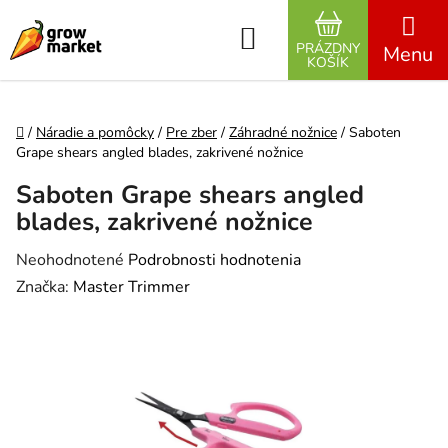
Prejsť na obsah
Hľadať
PRÁZDNY
NÁKUPNÝ K
KOŠÍK
Domov
/
Náradie a pomôcky
/
Pre zber
/
Záhradné nožnice
/
Saboten
Grape shears angled blades, zakrivené nožnice
Saboten Grape shears angled
blades, zakrivené nožnice
Priemerné hodnotenie produktu je 0,0 z 5 hviezdičiek.
Neohodnotené
Podrobnosti hodnotenia
Značka:
Master Trimmer