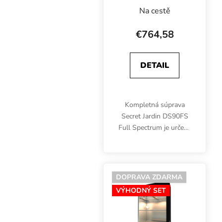
Spectrum Set
Na cestě
200W,
90x90x178 cm
€764,58
DETAIL
Kompletná súprava
Secret Jardin DS90FS
Full Spectrum je určená
na pestovanie v interiéri
na ploche 90x90 cm
počas celého
vegetačného cyklu.
DOPRAVA ZDARMA
Súprava obsahuje
VÝHODNÝ SET
okrem stanu...