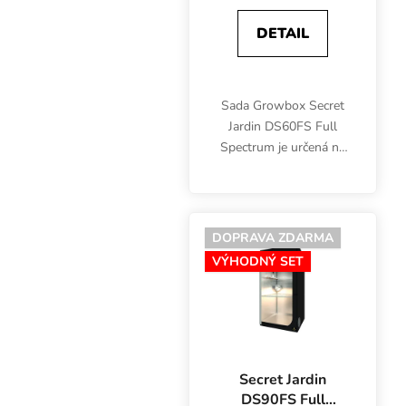
DETAIL
Sada Growbox Secret
Jardin DS60FS Full
Spectrum je určená na
pestovanie byliniek v
interiéri na ploche
60x60 cm počas celého
vegetačného cyklu.
DOPRAVA ZDARMA
Okrem stanu Dark
VÝHODNÝ SET
Street obsahuje...
Secret Jardin
DS90FS Full