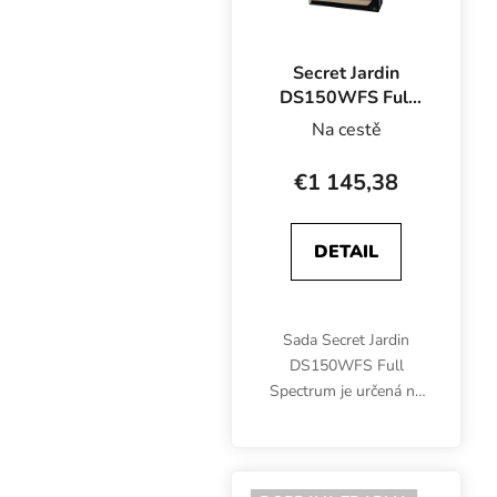
Secret Jardin
DS150WFS Full
Spectrum Set
Na cestě
400W,
150x77x200 cm
€1 145,38
DETAIL
Sada Secret Jardin
DS150WFS Full
Spectrum je určená na
pestovanie na ploche
150x77 cm počas
celého vegetačného
cyklu. Okrem stanu