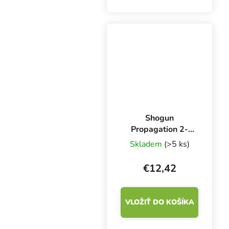
Shogun
Propagation 2-
Pack 500 ml, sada
Skladem
(>5 ks)
hnojív
€12,42
VLOŽIŤ DO KOŠÍKA