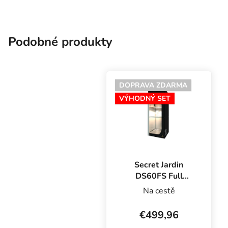
osvetlenie Cosmorrow
LED a odsávací
ventilátor DF16. Ideálne
na pestovanie...
Podobné produkty
DOPRAVA ZDARMA
VÝHODNÝ SET
Secret Jardin
DS60FS Full
Spectrum Set
Na cestě
100W,
60x60x158 cm
€499,96