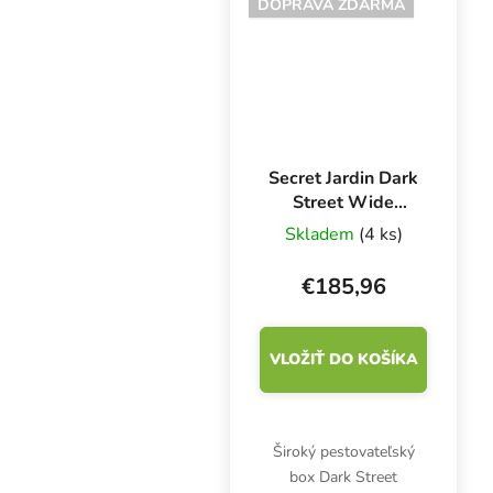
DOPRAVA ZDARMA
obsahuje osvetlenie
Cosmorrow LED (10 ks)
a...
Secret Jardin Dark
Street Wide
120x60x178 cm,
Skladem
(4 ks)
DS120W R4.0
€185,96
VLOŽIŤ DO KOŠÍKA
Široký pestovateľský
box Dark Street