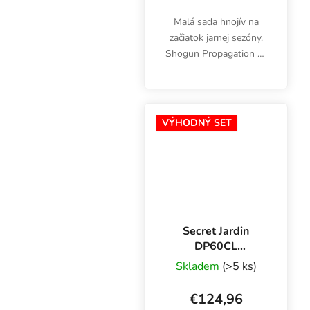
Malá sada hnojív na
začiatok jarnej sezóny.
Shogun Propagation 2-
Pack 500 ml, sada
hnojív špeciálne
vyvinutých pre sadenice
a odrezky. Súprava
VÝHODNÝ SET
obsahuje 250 ml
stimulátora...
Secret Jardin
DP60CL
Klonovacia
Skladem
(>5 ks)
súprava 20W,
60x40x60 cm
€124,96