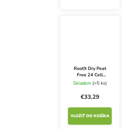
Root!t Dry Peat
Free 24 Cell
Propagator Kit,
Skladem
(>5 ks)
skleník,
37,5x23x18 cm
€33,29
VLOŽIŤ DO KOŠÍKA