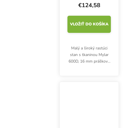
€124,58
VLOŽIŤ DO KOŠÍKA
Malý a široký rastúci
stan s tkaninou Mylar
600D, 16 mm práškovo
lakovanými kovovými
tyčami a plastovými
rohmi má rozmery
120x60x180 cm.
Nosnosť cca 30 kg.
Vrátane otvorov na...