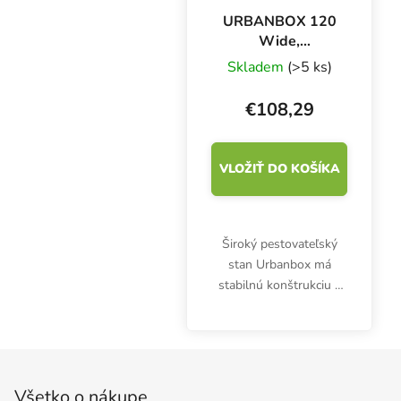
URBANBOX 120
Wide,
120x60x180 cm
Skladem
(>5 ks)
€108,29
VLOŽIŤ DO KOŠÍKA
Široký pestovateľský
stan Urbanbox má
stabilnú konštrukciu s
tyčami s priemerom 16
mm. Growbox s
rozmermi 120x60x180
Zápätie
cm je vhodný na
pestovanie v interiéri
Všetko o nákupe