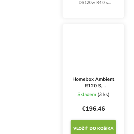
DS120w R4.0 s
rozmermi 120x60x178
cm je vhodný pre 1x
400W HPS lampu
alebo 2x 200W LED
svetlo. Plocha 0,72 m2.
Homebox Ambient
R120 S,
120x60x180 cm
Skladem
(3 ks)
€196,46
VLOŽIŤ DO KOŠÍKA