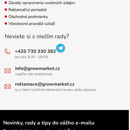
Zásady spracovania osobných údajov
Reklamačný poriadok
Obchodné podmienky
Všeobecné pravidlá súťaží
Neviete si s niečím rady?
+420 730 330 382
(po-pia: 8:30 - 18:00)
info@growmarket.cz
napíšte nám kedykoľvek
reklamace@growmarket.cz
tu s Vami vyriešime reklamáciu tovaru alebo dopravy
Novinky, rady a tipy do vášho e-mailu