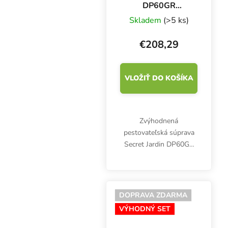
DP60GR
Pestovateľská
Skladem
(>5 ks)
súprava 20W
€208,29
VLOŽIŤ DO KOŠÍKA
Zvýhodnená
pestovateľská súprava
Secret Jardin DP60GR
obsahuje okrem stanu aj
LED osvetlenie a
ventiláciu. Ideálne na
pestovanie sadeníc,
DOPRAVA ZDARMA
odrezkov a materských
VÝHODNÝ SET
rastlín.