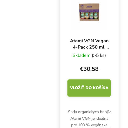
zdravý a bohatý rozvoj
koreňového...
Atami VGN Vegan
4-Pack 250 ml,
sada hnojív
Skladem
(>5 ks)
€30,58
VLOŽIŤ DO KOŠÍKA
Sada organických hnojív
Atami VGN je ideálna
pre 100 % vegánske