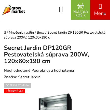
Prejsť na obsah
Hľadať
PRÁZDNY
NÁKUPNÝ K
KOŠÍK
Domov
/
Množenie rastlín
/
Boxy
/
Secret Jardin DP120GR Pestovateľská
súprava 200W, 120x60x190 cm
Secret Jardin DP120GR
Pestovateľská súprava 200W,
120x60x190 cm
Priemerné hodnotenie produktu je 0,0 z 5 hviezdičiek.
Neohodnotené
Podrobnosti hodnotenia
Značka:
Secret Jardin
DOPRAVA ZDARMA
VÝHODNÝ SET