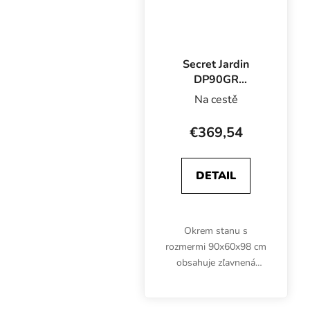
Secret Jardin
DP90GR
Pestovateľská
Na cestě
súprava 40W,
90x60x98 cm
€369,54
DETAIL
Okrem stanu s
rozmermi 90x60x98 cm
obsahuje zľavnená
pestovateľská súprava
Secret Jardin DP90GR aj