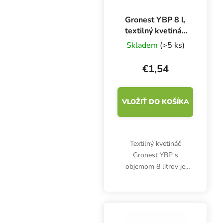
Gronest YBP 8 l,
textilný kvetináč
18x18x24 cm
Skladem
(>5 ks)
€1,54
VLOŽIŤ DO KOŠÍKA
Textilný kvetináč
Gronest YBP s
objemom 8 litrov je
vhodný tak pre outdoor,
ako aj pre indoor
pestovateľov. Ponúka
ideálne prostredie pre