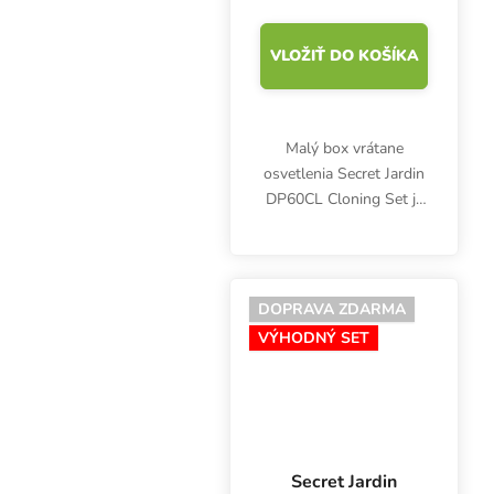
VLOŽIŤ DO KOŠÍKA
Malý box vrátane
osvetlenia Secret Jardin
DP60CL Cloning Set je
kompaktné riešenie na
klonovanie a
rozmnožovanie rastlín.
Okrem
DOPRAVA ZDARMA
rozmnožovacieho
VÝHODNÝ SET
zariadenia 60x40x60 cm
obsahuje...
Secret Jardin