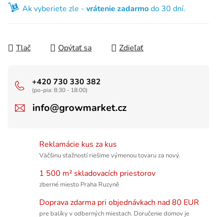
Ak vyberiete zle -
vrátenie zadarmo
do 30 dní.
Tlač
Opýtať sa
Zdieľať
+420 730 330 382
(po-pia: 8:30 - 18:00)
info@growmarket.cz
Reklamácie kus za kus
Väčšinu sťažností riešime výmenou tovaru za nový.
1 500 m² skladovacích priestorov
zberné miesto Praha Ruzyně
Doprava zdarma pri objednávkach nad 80 EUR
pre balíky v odberných miestach. Doručenie domov je