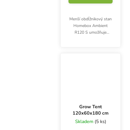
Menší obdĺžnikový stan
Homebox Ambient
R120 S umožňuje
domáce pestovanie
byliniek a zeleniny v
kvetináčoch a
samozavlažovacích
systémoch. Rozmery
120x60x180 cm,
pestovateľská...
Grow Tent
120x60x180 cm
Skladem
(5 ks)