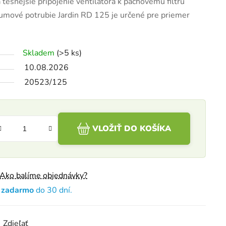
a tesnejšie pripojenie ventilátora k pachovému filtru
gumové potrubie Jardin RD 125 je určené pre priemer
Skladem
(>5 ks)
10.08.2026
20523/125
VLOŽIŤ DO KOŠÍKA
Ako balíme objednávky?
e zadarmo
do 30 dní.
Zdieľať