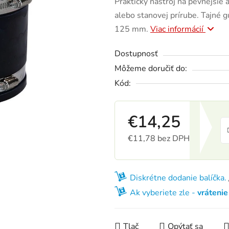
Praktický nástroj na pevnejšie 
alebo stanovej prírube. Tajné 
125 mm.
Viac informácií
Dostupnosť
Môžeme doručiť do:
Kód:
€14,25
€11,78 bez DPH
Jednotková cena:
Diskrétne dodanie balíčka.
Ak vyberiete zle -
vráteni
Tlač
Opýtať sa