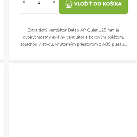
VLOŽIŤ DO KOŠÍKA
Extra tichý ventilátor Dalap AP Quiet 125 mm je
dvojrýchlostný axiálny ventilátor s kovovým plášťom,
izolačnou vrstvou, vnútorným priestorom z ABS plastu a
guličkovým ložiskom....