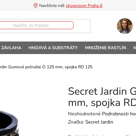
Navštívte náš 
showroom Praha 6
A ZÁVLAHA
HNOJIVÁ A SUBSTRÁTY
MNOŽENIE RASTLÍN
N
ardin Gumové potrubie O 125 mm, spojka RD 125
Secret Jardin
mm, spojka R
Priemerné hodnotenie produktu 
Neohodnotené
Podrobnosti ho
Značka:
Secret Jardin