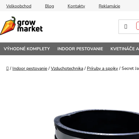
Prejsť na obsah
Velkoobchod
Blog
Kontakty
Reklamácie
VÝHODNÉ KOMPLETY
INDOOR PESTOVANIE
KVETINÁČE 
Domov
/
Indoor pestovanie
/
Vzduchotechnika
/
Príruby a spojky
/
Secret J