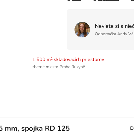
Neviete si s nie
Odborníčka Andy Vá
1 500 m² skladovacích priestorov
zberné miesto Praha Ruzyně
25 mm, spojka RD 125
D