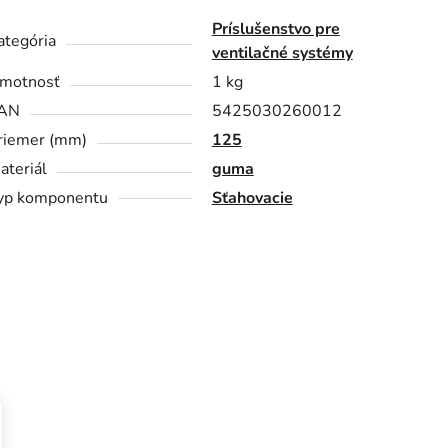
Príslušenstvo pre
ategória
ventilačné systémy
motnosť
1 kg
AN
5425030260012
riemer (mm)
125
ateriál
guma
yp komponentu
Sťahovacie