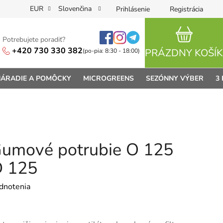
EUR
Slovenčina
Prihlásenie
Registrácia
Potrebujete poradiť?
NÁKUPN
+420 730 330 382
PRÁZDNY KOŠÍK
(po-pia: 8:30 - 18:00)
ÁRADIE A POMÔCKY
MICROGREENS
SEZÓNNY VÝBER
3
 Gumové potrubie O 125
D 125
je 0,0 z 5 hviezdičiek.
dnotenia