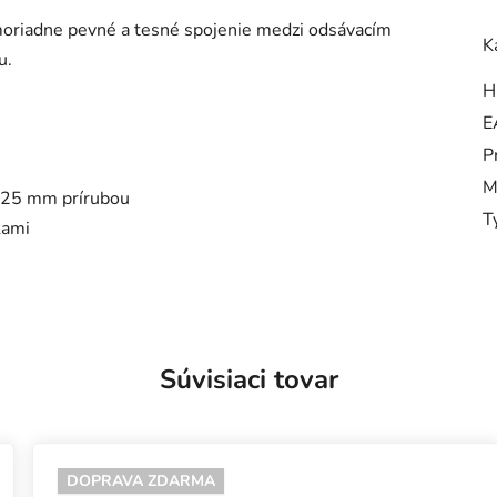
oriadne pevné a tesné spojenie medzi odsávacím
K
u.
H
E
P
M
 125 mm prírubou
T
kami
Súvisiaci tovar
DOPRAVA ZDARMA