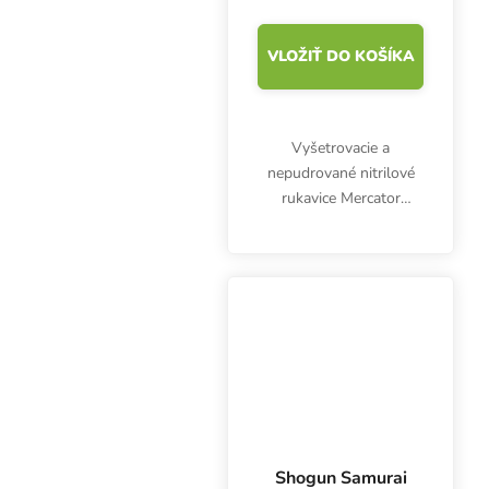
VLOŽIŤ DO KOŠÍKA
Vyšetrovacie a
nepudrované nitrilové
rukavice Mercator
Nitrylex Classic BLACK
L, 100 ks. Sú
klasifikované ako
zdravotnícky výrobok
triedy I a osobné
ochranné prostriedky...
Shogun Samurai