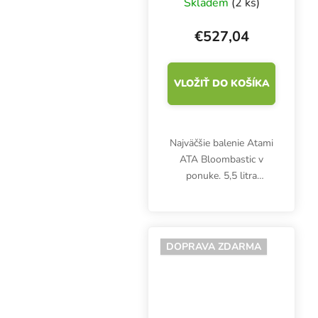
Skladem
(2 ks)
€527,04
VLOŽIŤ DO KOŠÍKA
Najväčšie balenie Atami
ATA Bloombastic v
ponuke. 5,5 litra
bombastického kokteilu
na komplexnú
stimuláciu úrody vo fáze
kvitnutia. Urýchľuje
DOPRAVA ZDARMA
kvitnutie a dozrievanie,
zvyšuje...