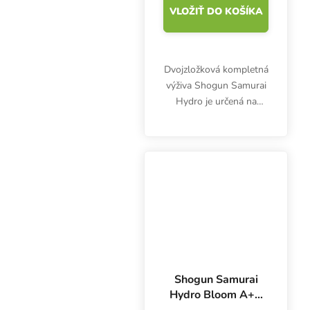
VLOŽIŤ DO KOŠÍKA
Dvojzložková kompletná
výživa Shogun Samurai
Hydro je určená na
hydroponické
pestovanie. Obsahuje
presne vyvážené zložky,
ktoré zabezpečujú
úžasný vegetačný rast a
kvitnutie....
Shogun Samurai
Hydro Bloom A+B
1 l, základné