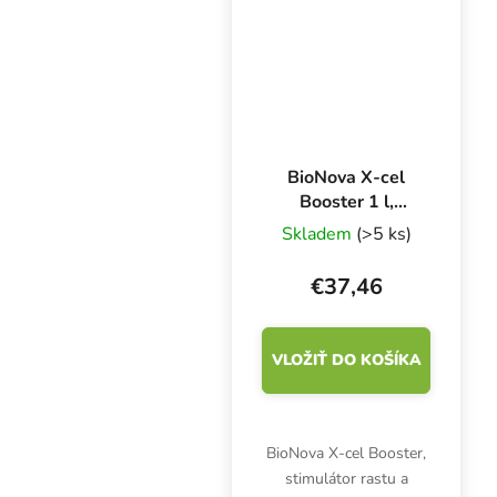
Posilňuje imunitný
systém,...
BioNova X-cel
Booster 1 l,
stimulátor rastu a
Skladem
(>5 ks)
kvitnutia
€37,46
VLOŽIŤ DO KOŠÍKA
BioNova X-cel Booster,
stimulátor rastu a