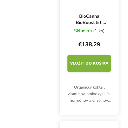
BioCanna
BioBoost 5 l,
urýchľovač
Skladem
(1 ks)
kvitnutia
€138,29
VLOŽIŤ DO KOŠÍKA
Organický koktail
vitamínov, aminokyselín,
hormónov a enzýmov.
BioCanna BioBoost
stimulátor podporuje
produkciu kvetov 100 %
ekologickým spôsobom.