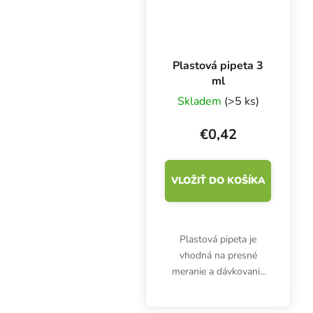
Plastová pipeta 3
ml
Skladem
(>5 ks)
€0,42
VLOŽIŤ DO KOŠÍKA
Plastová pipeta je
vhodná na presné
meranie a dávkovanie
hnojív, prísad alebo
kyselín. 3 ml pipeta nie