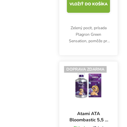
VLOŽIŤ DO KOŠÍKA
Zelený pocit, prísada
Plagron Green
Sensation, pomôže pri
tvorbe veľkých a
kompaktných kvetov a
plodov. Jedinečná zmes
hnojiva PK, stimulátora,
DOPRAVA ZDARMA
posilňovača kvetov a
enzýmov v...
Atami ATA
Bloombastic 5,5 l,
stimulátor kvetov