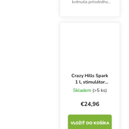
kvitnutia prírodného
pôvodu, zvyšuje kvalitu
úrody od prvých
týždňov. Podporuje rast
koreňov, stimuluje
metabolizmus a tvorbu
kvetov a...
Crazy Hills Spark
1 l, stimulátor
kvetov
Skladem
(>5 ks)
€24,96
VLOŽIŤ DO KOŠÍKA