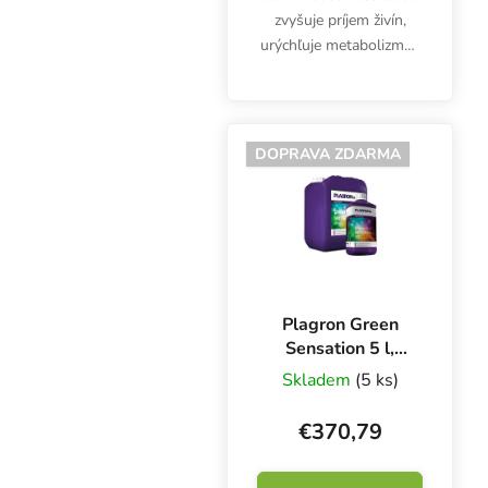
zvyšuje príjem živín,
urýchľuje metabolizmus
rastlín a zlepšuje úrodu
z hľadiska objemu,
arómy a chuti.
DOPRAVA ZDARMA
Plagron Green
Sensation 5 l,
stimulátor kvetov
Skladem
(5 ks)
€370,79