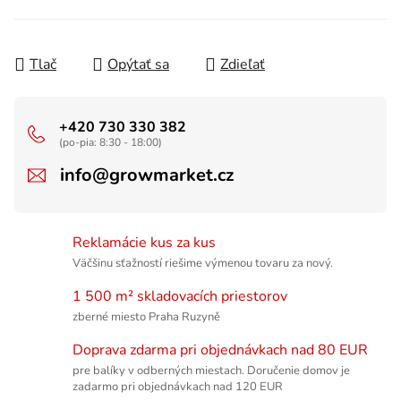
Tlač
Opýtať sa
Zdieľať
+420 730 330 382
(po-pia: 8:30 - 18:00)
info@growmarket.cz
Reklamácie kus za kus
Väčšinu sťažností riešime výmenou tovaru za nový.
1 500 m² skladovacích priestorov
zberné miesto Praha Ruzyně
Doprava zdarma pri objednávkach nad 80 EUR
pre balíky v odberných miestach. Doručenie domov je
zadarmo pri objednávkach nad 120 EUR