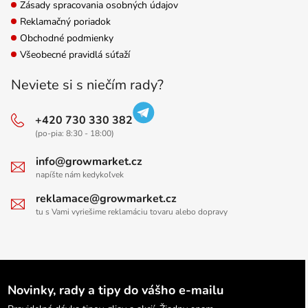
Zásady spracovania osobných údajov
Reklamačný poriadok
Obchodné podmienky
Všeobecné pravidlá súťaží
Neviete si s niečím rady?
+420 730 330 382
(po-pia: 8:30 - 18:00)
info@growmarket.cz
napíšte nám kedykoľvek
reklamace@growmarket.cz
tu s Vami vyriešime reklamáciu tovaru alebo dopravy
Novinky, rady a tipy do vášho e-mailu