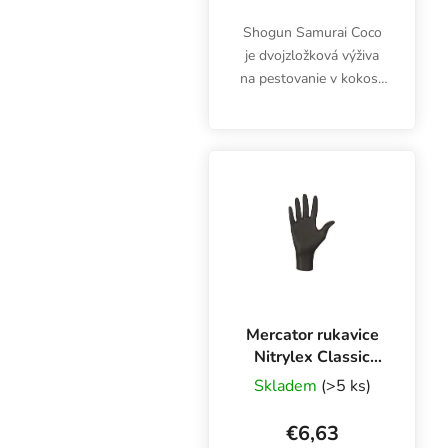
Shogun Samurai Coco
je dvojzložková výživa
na pestovanie v kokose
počas celého
vegetačného cyklu.
Obsahuje všetky výhody
zvyšujúce plodnosť
(SmartZen®) a spolu s
pridanou vodou...
Mercator rukavice
Nitrylex Classic
BLACK L, 100 ks
Skladem
(>5 ks)
€6,63