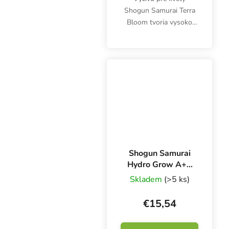
Shogun Samurai Terra
Bloom tvoria vysoko
kultivované minerálne
živiny. Unikátne hnojivo
NPK doplnené o
revolučnú zložku
SmartZen® je určené na
pestovanie...
Shogun Samurai
Hydro Grow A+B
1 l, základné
Skladem
(>5 ks)
hnojivo pre HW
rast
€15,54