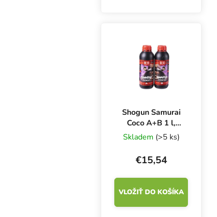
97 mm, priemer 80 mm.
Odmerné časti po 10
ml.
Shogun Samurai
Coco A+B 1 l,
základné hnojivo
Skladem
(>5 ks)
pre rast a kvitnutie
€15,54
VLOŽIŤ DO KOŠÍKA