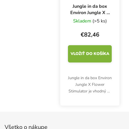
Jungle in da box
Environ Jungle X 1
l, stimulátor
Skladem
(>5 ks)
kvetov
€82,46
VLOŽIŤ DO KOŠÍKA
Jungle in da box Environ
Jungle X Flower
Stimulator je vhodný na
pestovanie byliniek v
interiéri aj exteriéri.
Stimuluje tvorbu kvetov,
Zápätie
zlepšuje kvalitu a
veľkosť úrody.
Všetko o nákupe