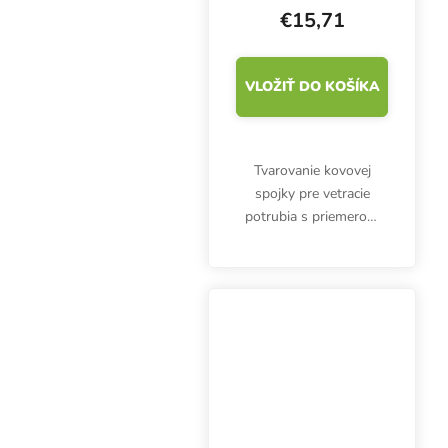
€15,71
VLOŽIŤ DO KOŠÍKA
Tvarovanie kovovej
spojky pre vetracie
potrubia s priemerom
2x 125 mm a 1x 100
mm. Vyrobené z
pozinkovaného plechu.