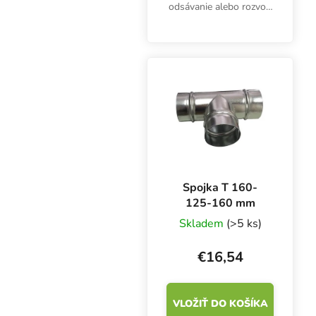
odsávanie alebo rozvod
vzduchu cez ventilačné
kanály. T-kus je
vyrobený z
pozinkovaného plechu.
Rovnaký priemer 3x 100
mm.
Spojka T 160-
125-160 mm
Skladem
(>5 ks)
€16,54
VLOŽIŤ DO KOŠÍKA