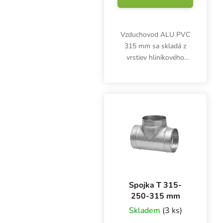
Vzduchovod ALU PVC
315 mm sa skladá z
vrstiev hliníkového
laminátu a oceľového
drôtu. Desaťmetrový
box je zľavnený, balenie
je vysoké len 50 cm.
Spojka T 315-
250-315 mm
Skladem
(3 ks)