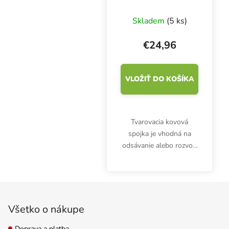
Skladem
(5 ks)
€24,96
VLOŽIŤ DO KOŠÍKA
Tvarovacia kovová
spojka je vhodná na
odsávanie alebo rozvod
vzduchu cez ventilačné
kanály. T-kus je
vyrobený z
Zápätie
pozinkovaného plechu.
Rovnaký priemer 3x 200
Všetko o nákupe
mm.
Doprava a platba