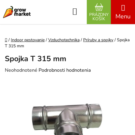
Prejsť na obsah
Hľadať
PRÁZDNY
NÁKUPNÝ K
KOŠÍK
Domov
/
Indoor pestovanie
/
Vzduchotechnika
/
Príruby a spojky
/
Spojka
T 315 mm
Spojka T 315 mm
Priemerné hodnotenie produktu je 0,0 z 5 hviezdičiek.
Neohodnotené
Podrobnosti hodnotenia