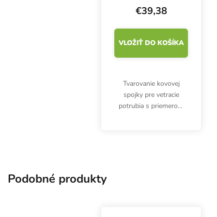
€39,38
VLOŽIŤ DO KOŠÍKA
Tvarovanie kovovej
spojky pre vetracie
potrubia s priemerom
2x 315 mm a 1x 250
mm. Vyrobené z
pozinkovaného plechu.
Podobné produkty