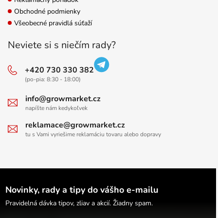
Obchodné podmienky
Všeobecné pravidlá súťaží
Neviete si s niečím rady?
+420 730 330 382
(po-pia: 8:30 - 18:00)
info@growmarket.cz
napíšte nám kedykoľvek
reklamace@growmarket.cz
tu s Vami vyriešime reklamáciu tovaru alebo dopravy
Novinky, rady a tipy do vášho e-mailu
Pravidelná dávka tipov, zliav a akcií. Žiadny spam.