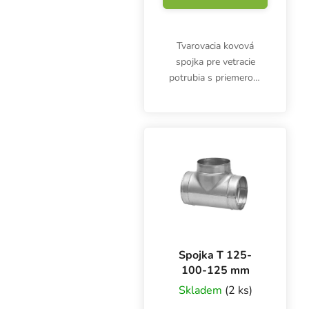
Tvarovacia kovová
spojka pre vetracie
potrubia s priemerom
2x 160 mm a 1x 125
mm. Vyrobené z
pozinkovaného plechu.
Spojka T 125-
100-125 mm
Skladem
(2 ks)