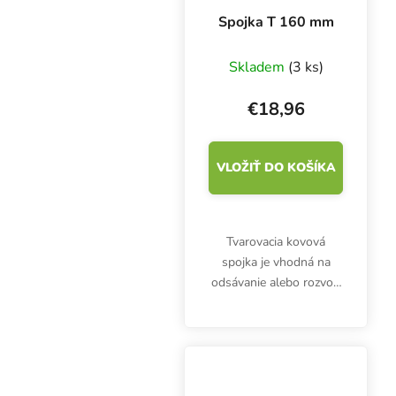
Spojka T 160 mm
Skladem
(3 ks)
€18,96
VLOŽIŤ DO KOŠÍKA
Tvarovacia kovová
spojka je vhodná na
odsávanie alebo rozvod
vzduchu cez ventilačné
kanály. T-kus je
vyrobený z
pozinkovaného plechu.
Rovnaký priemer 3x 160