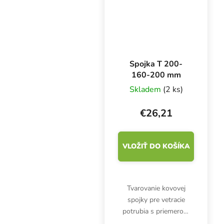
mm.
Spojka T 200-
160-200 mm
Skladem
(2 ks)
€26,21
VLOŽIŤ DO KOŠÍKA
Tvarovanie kovovej
spojky pre vetracie
potrubia s priemerom
2x 200 mm a 1x 160