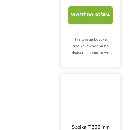
VLOŽIŤ DO KOŠÍKA
Tvarovacia kovová
spojka je vhodná na
odsávanie alebo rozvod
vzduchu cez ventilačné
kanály. T-kus je
vyrobený z
pozinkovaného plechu.
Rovnaký priemer 3x 150
mm.
Spojka T 200 mm