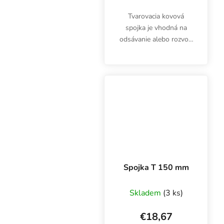
Tvarovacia kovová
spojka je vhodná na
odsávanie alebo rozvod
vzduchu cez ventilačné
kanály. T-kus je
vyrobený z
pozinkovaného plechu.
Rovnaký priemer 3x 125
mm.
Spojka T 150 mm
Skladem
(3 ks)
€18,67