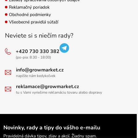
Reklamačný poriadok
Obchodné podmienky
Všeobecné pravidlá súťaží
Neviete si s niečím rady?
+420 730 330 382
(po-pia: 8:30 - 18:00)
info@growmarket.cz
napíšte nám kedykoľvek
reklamace@growmarket.cz
tu s Vami vyriešime reklamáciu tovaru alebo dopravy
Novinky, rady a tipy do vášho e-mailu
Pravidelná dávka tipov, zliav a akcií. Žiadny spam.