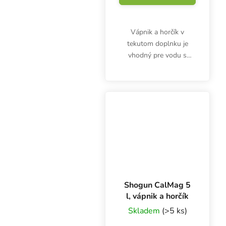
Vápnik a horčík v
tekutom doplnku je
vhodný pre vodu s
reverznou osmózou a
mäkkú vodu. Plagron
CalMag PRO
zabezpečuje vyváženú
koncentráciu minerálov
vo vode, najmä pri...
Shogun CalMag 5
l, vápnik a horčík
Skladem
(>5 ks)