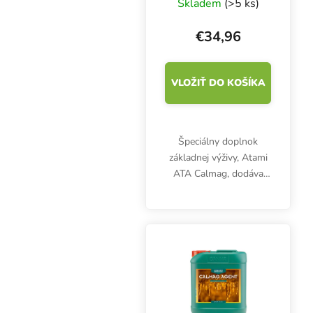
Skladem
(>5 ks)
€34,96
VLOŽIŤ DO KOŠÍKA
Špeciálny doplnok
základnej výživy, Atami
ATA Calmag, dodáva
rastlinám potrebný
vápnik a horčík.
Podporuje tvorbu
bunkovej steny a
úspešnú fotosyntézu.