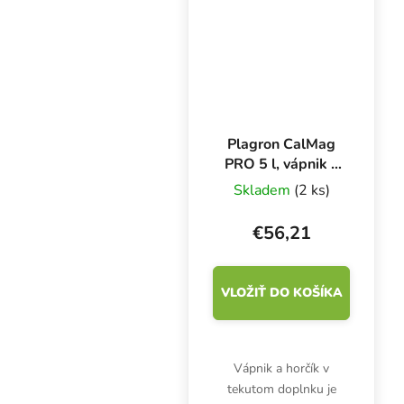
zlepšovať kvalitu plodín.
Upravuje...
Plagron CalMag
PRO 5 l, vápnik a
horčík
Skladem
(2 ks)
€56,21
VLOŽIŤ DO KOŠÍKA
Vápnik a horčík v
tekutom doplnku je