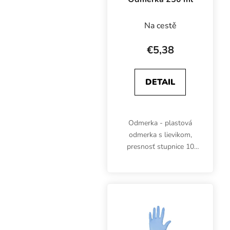
Na cestě
€5,38
DETAIL
Odmerka - plastová
odmerka s lievikom,
presnosť stupnice 10
ml, objem 250 ml, výška
97 mm, priemer 80 mm.
Odmerné časti po 10
ml.