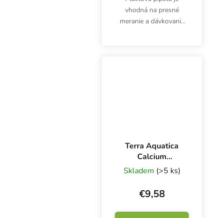
vhodná na presné
meranie a dávkovanie
hnojív, prísad alebo
kyselín. 3 ml pipeta nie
je určená len pre
pestovateľov.
Terra Aquatica
Calcium
Magnesium 500
Skladem
(>5 ks)
ml, vápnik a horčík
€9,58