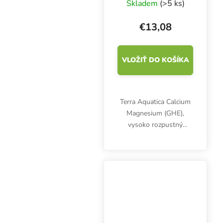
Skladem
(>5 ks)
vápnik a horčík
€13,08
VLOŽIŤ DO KOŠÍKA
Terra Aquatica Calcium
Magnesium (GHE),
vysoko rozpustný
koncentrovaný kokteil
vápnika a horčíka,
optimalizuje výživu,
podporuje rast a
kvitnutie a chráni pred
spálením listov a...