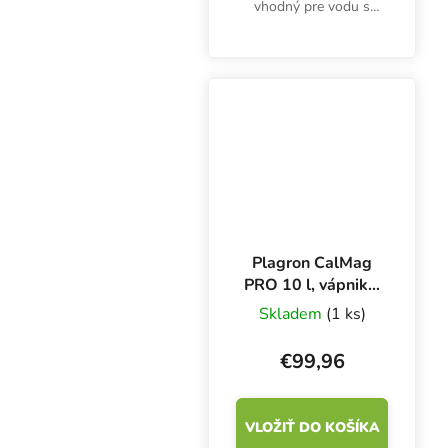
vhodný pre vodu s
reverznou osmózou a
mäkkú vodu. Plagron
CalMag PRO
zabezpečuje vyváženú
koncentráciu minerálov
vo vode, najmä pri...
Plagron CalMag
PRO 10 l, vápnik a
horčík
Skladem
(1 ks)
€99,96
VLOŽIŤ DO KOŠÍKA