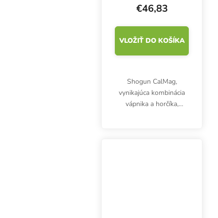
€46,83
VLOŽIŤ DO KOŠÍKA
Shogun CalMag,
vynikajúca kombinácia
vápnika a horčíka,
zlepšuje príjem a prenos
živín v rastline. Výrazne
zvyšuje schopnosť
rastliny využívať ďalšie
dôležité živiny a
pomáha...