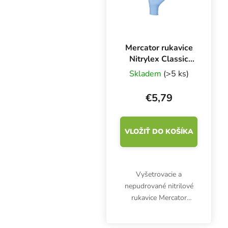
Mercator rukavice
Nitrylex Classic
BLUE L, 100 ks
Skladem
(>5 ks)
€5,79
VLOŽIŤ DO KOŠÍKA
Vyšetrovacie a
nepudrované nitrilové
rukavice Mercator
Nitrylex Classic BLUE L,
100 ks. Sú klasifikované