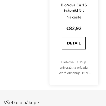
BioNova Ca 15
(vápnik) 5 l
Na cestě
€82,92
DETAIL
BioNova Ca 15 je
univerzálna prísada,
ktorá obsahuje 15 %
(180 g/l) čistého
vápnika, 8 % dusíka a
stopové prvky železo,
Zápätie
meď a mangán. Rýchlo
sa vstrebávajúca prísada
Všetko o nákupe
nezanáša...