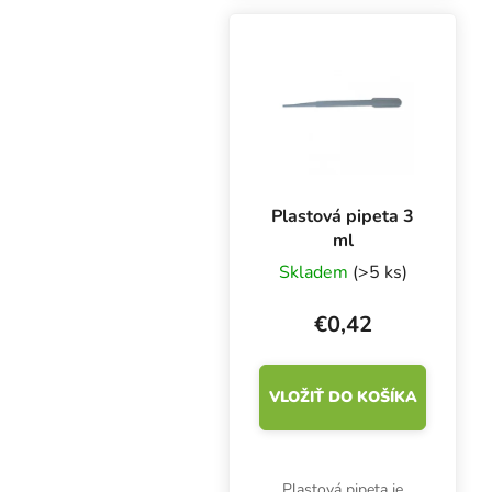
ako zdravotnícky
výrobok triedy I a
osobné ochranné
prostriedky...
Plastová pipeta 3
ml
Skladem
(>5 ks)
€0,42
VLOŽIŤ DO KOŠÍKA
Plastová pipeta je