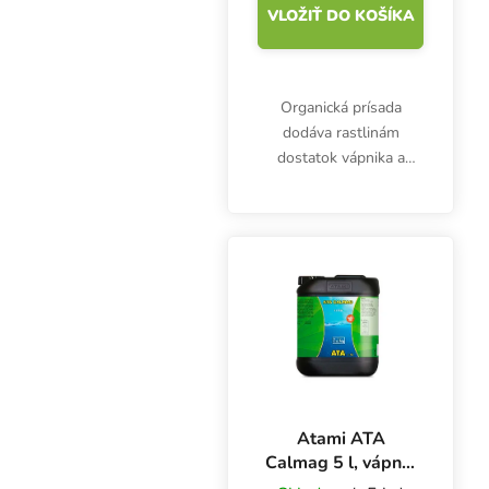
VLOŽIŤ DO KOŠÍKA
Organická prísada
dodáva rastlinám
dostatok vápnika a
horčíka. BioBizz Calmag
5 l neovplyvňuje EC
zavlažovania. Používa sa
ako preventívne
opatrenie, ako aj pri
akútnych...
Atami ATA
Calmag 5 l, vápnik
a horčík