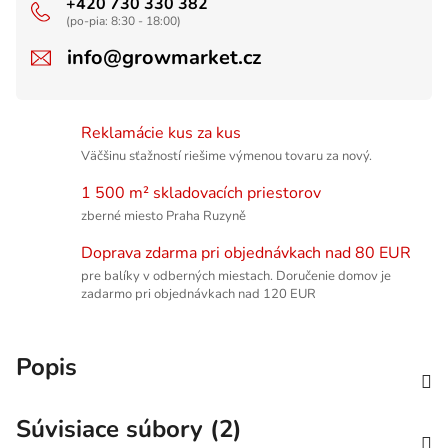
+420 730 330 382
(po-pia: 8:30 - 18:00)
info@growmarket.cz
Reklamácie kus za kus
Väčšinu sťažností riešime výmenou tovaru za nový.
1 500 m² skladovacích priestorov
zberné miesto Praha Ruzyně
Doprava zdarma pri objednávkach nad 80 EUR
pre balíky v odberných miestach. Doručenie domov je
zadarmo pri objednávkach nad 120 EUR
Popis
Súvisiace súbory (2)