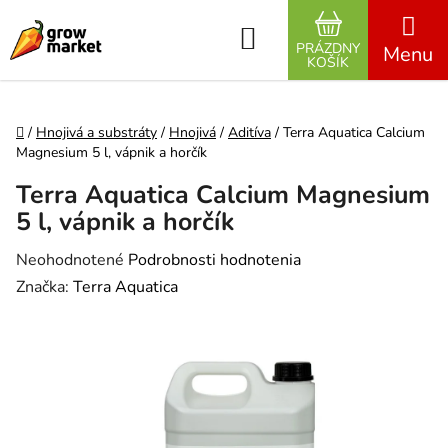
Prejsť na obsah
Hľadať
PRÁZDNY
NÁKUPNÝ K
KOŠÍK
Domov
/
Hnojivá a substráty
/
Hnojivá
/
Aditíva
/
Terra Aquatica Calcium
Magnesium 5 l, vápnik a horčík
Terra Aquatica Calcium Magnesium
5 l, vápnik a horčík
Priemerné hodnotenie produktu je 0,0 z 5 hviezdičiek.
Neohodnotené
Podrobnosti hodnotenia
Značka:
Terra Aquatica