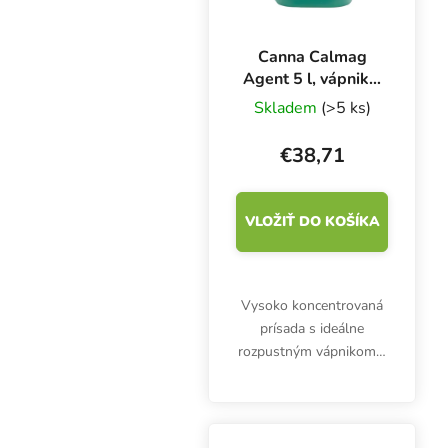
Canna Calmag
Agent 5 l, vápnik a
horčík
Skladem
(>5 ks)
€38,71
VLOŽIŤ DO KOŠÍKA
Vysoko koncentrovaná
prísada s ideálne
rozpustným vápnikom a
horčíkom. Calmag
Agent 5 l posilňuje
rastliny, zvyšuje príjem
živín a pomáha