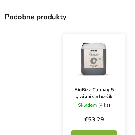
kvitnutie a chráni pred
spálením listov a...
Podobné produkty
BioBizz Calmag 5
l, vápnik a horčík
Skladem
(4 ks)
€53,29