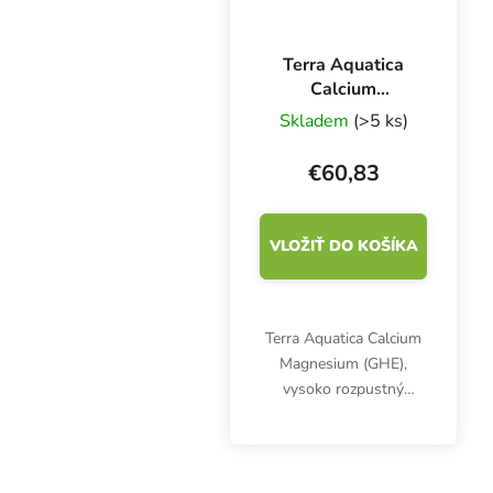
Terra Aquatica
Calcium
Magnesium 10 l,
Skladem
(>5 ks)
vápnik a horčík
€60,83
VLOŽIŤ DO KOŠÍKA
Terra Aquatica Calcium
Magnesium (GHE),
vysoko rozpustný
koncentrovaný kokteil
vápnika a horčíka,
optimalizuje výživu,
podporuje rast a