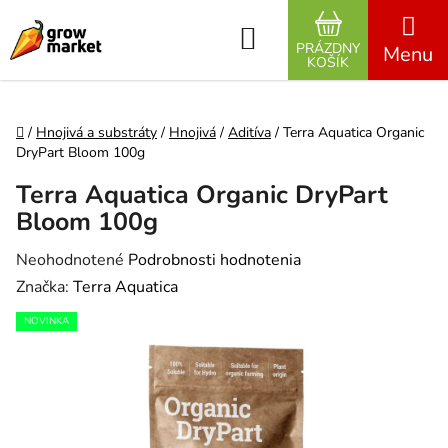
Prejsť na obsah
Hľadať
PRÁZDNY
NÁKUPNÝ K
KOŠÍK
Domov
/
Hnojivá a substráty
/
Hnojivá
/
Aditíva
/
Terra Aquatica Organic
DryPart Bloom 100g
Terra Aquatica Organic DryPart
Bloom 100g
Priemerné hodnotenie produktu je 0,0 z 5 hviezdičiek.
Neohodnotené
Podrobnosti hodnotenia
Značka:
Terra Aquatica
NOVINKA