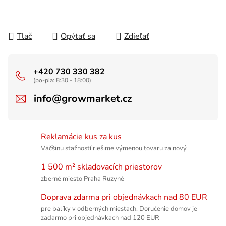
Tlač
Opýtať sa
Zdieľať
+420 730 330 382
(po-pia: 8:30 - 18:00)
info@growmarket.cz
Reklamácie kus za kus
Väčšinu sťažností riešime výmenou tovaru za nový.
1 500 m² skladovacích priestorov
zberné miesto Praha Ruzyně
Doprava zdarma pri objednávkach nad 80 EUR
pre balíky v odberných miestach. Doručenie domov je
zadarmo pri objednávkach nad 120 EUR