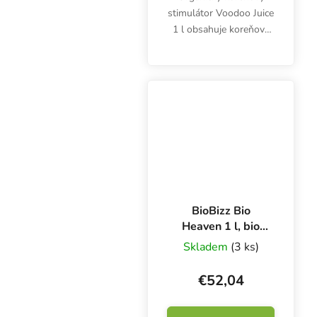
stimulátor Voodoo Juice
1 l obsahuje koreňové
mikróby, ktoré
rozkladajú starý
koreňový materiál a
maximalizujú rast a
kvitnutie.
BioBizz Bio
Heaven 1 l, bio
booster
Skladem
(3 ks)
€52,04