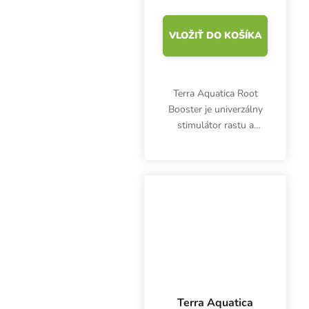
VLOŽIŤ DO KOŠÍKA
Terra Aquatica Root
Booster je univerzálny
stimulátor rastu a
zakoreňovania vhodný
pre všetky substráty.
Stimuluje vývoj koreňov
a podporuje vegetatívny
rast.
Terra Aquatica