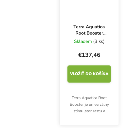
Terra Aquatica
Root Booster
Organic 10 l, bio
Skladem
(3 ks)
stimulátor rastu a
koreňov
€137,46
VLOŽIŤ DO KOŠÍKA
Terra Aquatica Root
Booster je univerzálny
stimulátor rastu a
zakoreňovania vhodný
pre všetky substráty.