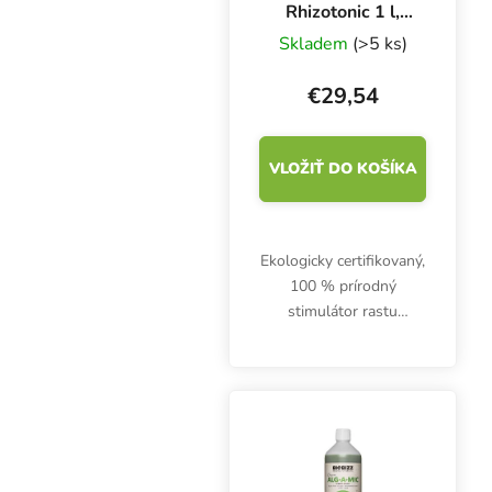
Rhizotonic 1 l,
stimulátor rastu
Skladem
(>5 ks)
koreňov
€29,54
VLOŽIŤ DO KOŠÍKA
Ekologicky certifikovaný,
100 % prírodný
stimulátor rastu
koreňov BioCanna Bio
Rhizotonic podporuje
rozvoj koreňového
systému a posilňuje
odolnosť rastlín.