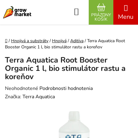
Prejsť na obsah
Hľadať
PRÁZDNY
NÁKUPNÝ K
KOŠÍK
Domov
/
Hnojivá a substráty
/
Hnojivá
/
Aditíva
/
Terra Aquatica Root
Booster Organic 1 l, bio stimulátor rastu a koreňov
Terra Aquatica Root Booster
Organic 1 l, bio stimulátor rastu a
koreňov
Priemerné hodnotenie produktu je 0,0 z 5 hviezdičiek.
Neohodnotené
Podrobnosti hodnotenia
Značka:
Terra Aquatica