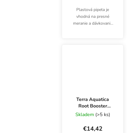
Plastová pipeta je
vhodná na presné
meranie a dávkovanie
hnojív, prísad alebo
kyselín. 3 ml pipeta nie
je určená len pre
pestovateľov.
Terra Aquatica
Root Booster
Organic 500 ml,
Skladem
(>5 ks)
bio stimulátor
rastu a koreňov
€14,42