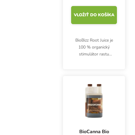
VLOŽIŤ DO KOŠÍKA
BioBizz Root Juice je
100 % organický
stimulátor rastu
koreňov, ktorý
podporuje intenzívny
rozvoj koreňov v prvom
týždni. Všestranný
organický stimulátor
zakoreňovania na...
BioCanna Bio