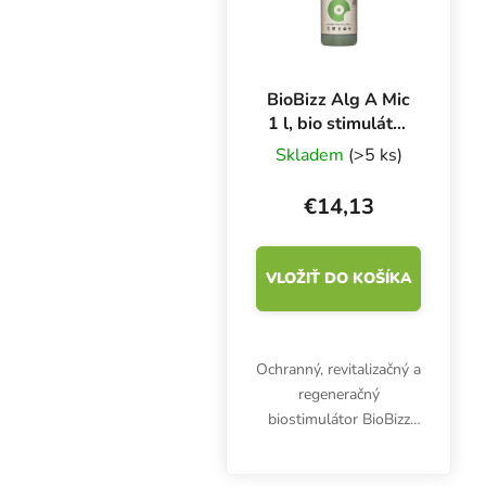
BioBizz Alg A Mic
1 l, bio stimulátor
rastu
Skladem
(>5 ks)
€14,13
VLOŽIŤ DO KOŠÍKA
Ochranný, revitalizačný a
regeneračný
biostimulátor BioBizz
Alg A Mic má priaznivé
účinky. Doplnok proti