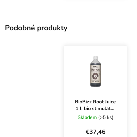
Stimuluje vývoj koreňov
a podporuje vegetatívny
rast.
Podobné produkty
BioBizz Root Juice
1 l, bio stimulátor
koreňov
Skladem
(>5 ks)
€37,46