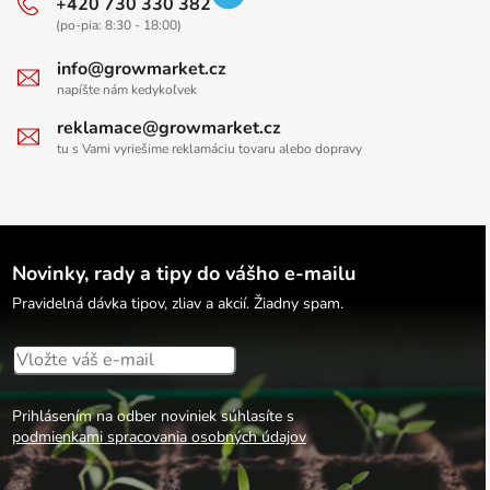
+420 730 330 382
(po-pia: 8:30 - 18:00)
info@growmarket.cz
napíšte nám kedykoľvek
reklamace@growmarket.cz
tu s Vami vyriešime reklamáciu tovaru alebo dopravy
Novinky, rady a tipy do vášho e-mailu
Pravidelná dávka tipov, zliav a akcií. Žiadny spam.
Prihlásením na odber noviniek súhlasíte s
podmienkami spracovania osobných údajov