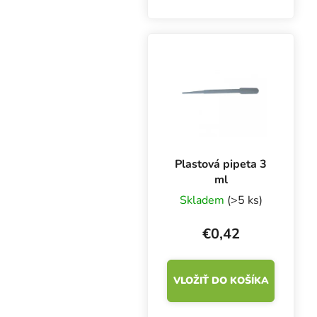
100 ks. Sú klasifikované
ako zdravotnícky
výrobok triedy I a
osobné ochranné
prostriedky...
Plastová pipeta 3
ml
Skladem
(>5 ks)
€0,42
VLOŽIŤ DO KOŠÍKA