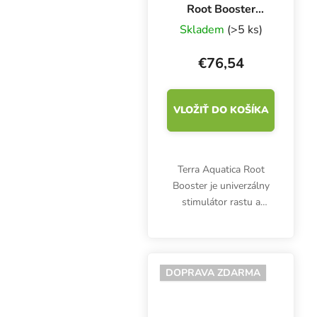
Root Booster
Organic 5 l, bio
Skladem
(>5 ks)
stimulátor rastu a
koreňov
€76,54
VLOŽIŤ DO KOŠÍKA
Terra Aquatica Root
Booster je univerzálny
stimulátor rastu a
zakoreňovania vhodný
pre všetky substráty.
Stimuluje vývoj koreňov
a podporuje vegetatívny
DOPRAVA ZDARMA
rast.