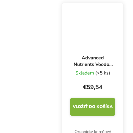
stresu podporuje tvorbu
zelených častí rastliny.
Advanced
Nutrients Voodoo
Juice 1 l,
Skladem
(>5 ks)
stimulátor rastu
koreňov
€59,54
VLOŽIŤ DO KOŠÍKA
Organický koreňový