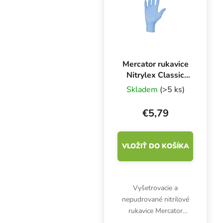
Mercator rukavice
Nitrylex Classic
BLUE L, 100 ks
Skladem
(>5 ks)
€5,79
VLOŽIŤ DO KOŠÍKA
Vyšetrovacie a
nepudrované nitrilové
rukavice Mercator
Nitrylex Classic BLUE L,