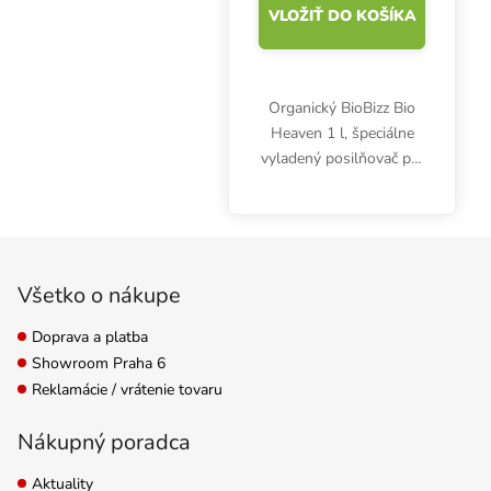
VLOŽIŤ DO KOŠÍKA
Organický BioBizz Bio
Heaven 1 l, špeciálne
vyladený posilňovač pre
rastliny, zlepšuje prenos
a účinky živín. Posilňuje
antioxidačný systém,
Zápätie
zlepšuje produkciu
chlorofylu.
Všetko o nákupe
Doprava a platba
Showroom Praha 6
Reklamácie / vrátenie tovaru
Nákupný poradca
Aktuality