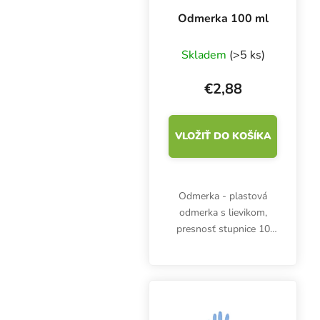
Odmerka 100 ml
Skladem
(>5 ks)
€2,88
VLOŽIŤ DO KOŠÍKA
Odmerka - plastová
odmerka s lievikom,
presnosť stupnice 10
ml, objem 100 ml, výška
72 mm, priemer 60 mm.
Odmerné časti po 2 ml.