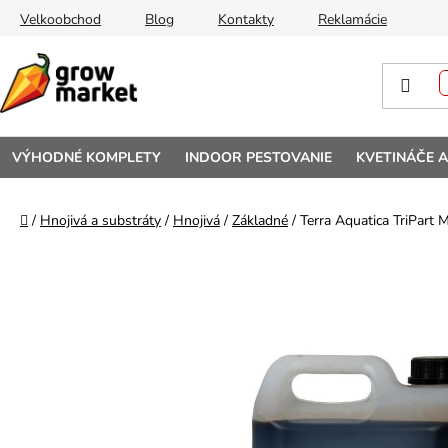
Prejsť na obsah
Velkoobchod
Blog
Kontakty
Reklamácie
VÝHODNÉ KOMPLETY
INDOOR PESTOVANIE
KVETINÁČE 
Domov
/
Hnojivá a substráty
/
Hnojivá
/
Základné
/
Terra Aquatica TriPart 