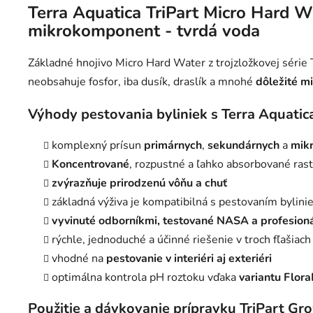
Terra Aquatica TriPart Micro Hard Wa
mikrokomponent - tvrdá voda
Základné hnojivo Micro Hard Water z trojzložkovej série
neobsahuje fosfor, iba dusík, draslík a mnohé
dôležité m
Výhody pestovania byliniek s Terra Aquatica
komplexný prísun
primárnych
,
sekundárnych
a
mikr
Koncentrované
, rozpustné a ľahko absorbované rast
zvýrazňuje prirodzenú vôňu a chuť
základná výživa je kompatibilná s pestovaním bylini
vyvinuté odborníkmi, testované NASA a profesion
rýchle, jednoduché a účinné riešenie v troch fľašiach
vhodné na
pestovanie v interiéri aj exteriéri
optimálna kontrola pH roztoku vďaka
variantu Flor
Použitie a dávkovanie prípravku TriPart 