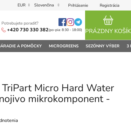
EUR
Slovenčina
Prihlásenie
Registrácia
Potrebujete poradiť?
NÁKUPN
+420 730 330 382
PRÁZDNY KOŠÍK
(po-pia: 8:30 - 18:00)
ÁRADIE A POMÔCKY
MICROGREENS
SEZÓNNY VÝBER
3
 TriPart Micro Hard Water
hnojivo mikrokomponent -
je 0,0 z 5 hviezdičiek.
dnotenia