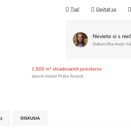
Tlač
Opýtať sa
Neviete si s nie
Odborníčka Andy Vá
1 500 m² skladovacích priestorov
zberné miesto Praha Ruzyně
1)
DISKUSIA