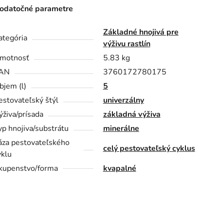
odatočné parametre
Základné hnojivá pre
ategória
výživu rastlín
motnosť
5.83 kg
AN
3760172780175
bjem (l)
5
estovateľský štýl
univerzálny
ýživa/prísada
základná výživa
yp hnojiva/substrátu
minerálne
áza pestovateľského
celý pestovateľský cyklus
yklu
kupenstvo/forma
kvapalné