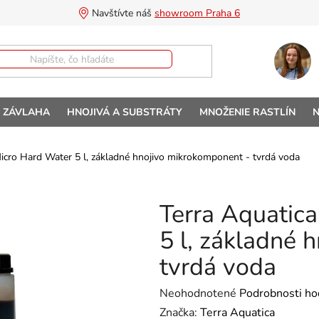
Navštívte náš 
showroom Praha 6
A ZÁVLAHA
HNOJIVÁ A SUBSTRÁTY
MNOŽENIE RASTLÍN
N
Micro Hard Water 5 l, základné hnojivo mikrokomponent - tvrdá voda
Terra Aquatica
5 l, základné 
tvrdá voda
Priemerné hodnotenie produktu 
Neohodnotené
Podrobnosti ho
Značka:
Terra Aquatica