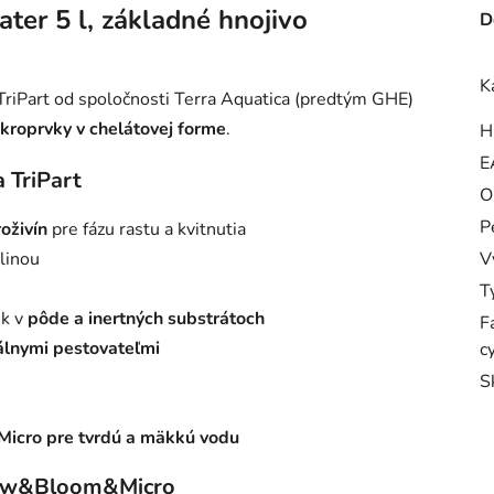
ter 5 l, základné hnojivo
D
K
 TriPart od spoločnosti Terra Aquatica (predtým GHE)
ikroprvky v chelátovej forme
.
H
E
 TriPart
O
P
oživín
pre fázu rastu a kvitnutia
linou
V
T
ek v
pôde a inertných substrátoch
F
álnymi pestovateľmi
c
S
aMicro pre tvrdú a mäkkú vodu
Grow&Bloom&Micro