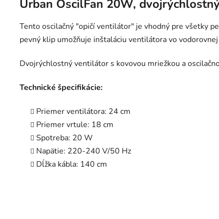
Urban OscilFan 20W, dvojrýchlostný 
Tento oscilačný "opičí ventilátor" je vhodný pre všetky p
pevný klip umožňuje inštaláciu ventilátora vo vodorovnej 
Dvojrýchlostný ventilátor s kovovou mriežkou a oscilač
Technické špecifikácie:
Priemer ventilátora: 24 cm
Priemer vrtule: 18 cm
Spotreba: 20 W
Napätie: 220-240 V/50 Hz
Dĺžka kábla: 140 cm