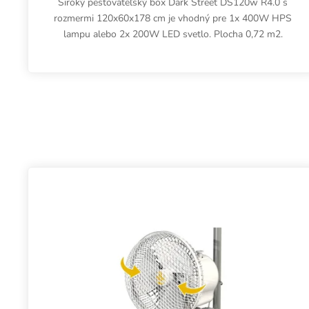
Široký pestovateľský box Dark Street DS120w R4.0 s
rozmermi 120x60x178 cm je vhodný pre 1x 400W HPS
lampu alebo 2x 200W LED svetlo. Plocha 0,72 m2.