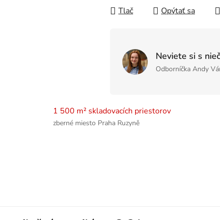
Tlač
Opýtať sa
Neviete si s nie
Odborníčka Andy Vá
1 500 m² skladovacích priestorov
zberné miesto Praha Ruzyně