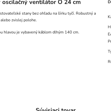
oscilačný ventilátor O 24 cm
D
estovateľské stany bez ohľadu na šírku tyčí. Robustný a
K
alebo zvislej polohe.
H
nou hlavou je vybavený káblom dlhým 140 cm.
E
P
T
R
Súvisiaci tovar