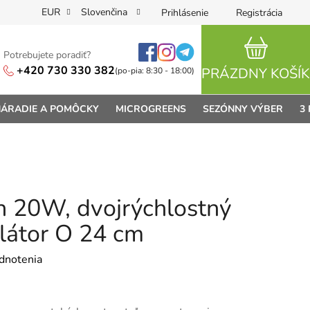
EUR
Slovenčina
Prihlásenie
Registrácia
Potrebujete poradiť?
NÁKUPN
+420 730 330 382
PRÁZDNY KOŠÍK
(po-pia: 8:30 - 18:00)
ÁRADIE A POMÔCKY
MICROGREENS
SEZÓNNY VÝBER
3
n 20W, dvojrýchlostný
ilátor O 24 cm
je 0,0 z 5 hviezdičiek.
dnotenia