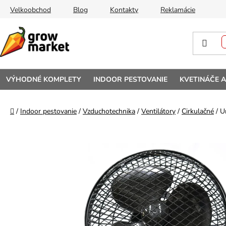
Prejsť na obsah
Velkoobchod
Blog
Kontakty
Reklamácie
VÝHODNÉ KOMPLETY
INDOOR PESTOVANIE
KVETINÁČE 
Domov
/
Indoor pestovanie
/
Vzduchotechnika
/
Ventilátory
/
Cirkulačné
/
U