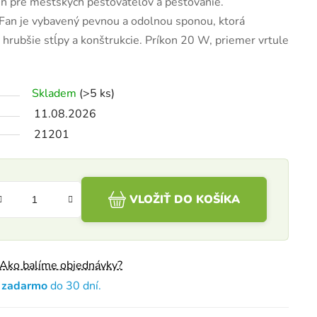
len pre mestských pestovateľov a pestovanie.
lFan je vybavený pevnou a odolnou sponou, ktorá
 hrubšie stĺpy a konštrukcie. Príkon 20 W, priemer vrtule
Skladem
(>5 ks)
11.08.2026
21201
VLOŽIŤ DO KOŠÍKA
Ako balíme objednávky?
e zadarmo
do 30 dní.