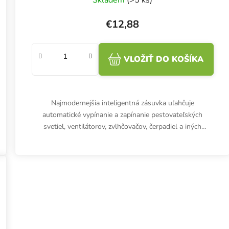
Skladem
(>5 ks)
€12,88
VLOŽIŤ DO KOŠÍKA
Najmodernejšia inteligentná zásuvka uľahčuje
automatické vypínanie a zapínanie pestovateľských
svetiel, ventilátorov, zvlhčovačov, čerpadiel a iných
elektrických zariadení...