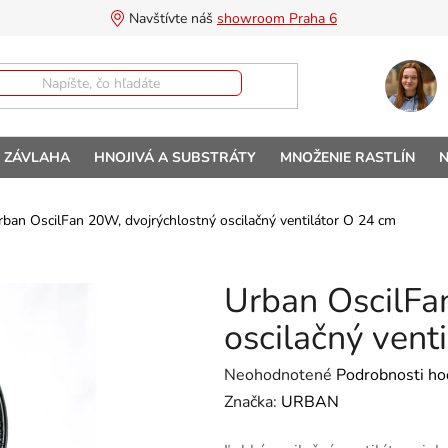
Navštívte náš 
showroom Praha 6
A ZÁVLAHA
HNOJIVÁ A SUBSTRÁTY
MNOŽENIE RASTLÍN
N
rban OscilFan 20W, dvojrýchlostný oscilačný ventilátor O 24 cm
Urban OscilFa
oscilačný vent
Priemerné hodnotenie produktu 
Neohodnotené
Podrobnosti ho
Značka:
URBAN