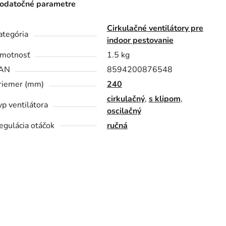
odatočné parametre
Cirkulačné ventilátory pre
ategória
indoor pestovanie
motnosť
1.5 kg
AN
8594200876548
riemer (mm)
240
cirkulačný
,
s klipom
,
yp ventilátora
oscilačný
egulácia otáčok
ručná