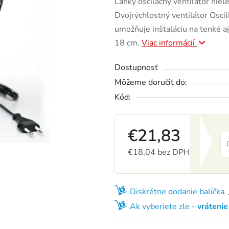
Ľahký oscilačný ventilátor nie
Dvojrýchlostný ventilátor Osci
umožňuje inštaláciu na tenké aj
18 cm.
Viac informácií
Dostupnosť
Môžeme doručiť do:
Kód:
€21,83
€18,04 bez DPH
Jednotková cena:
Diskrétne dodanie balíčka.
Ak vyberiete zle -
vráteni