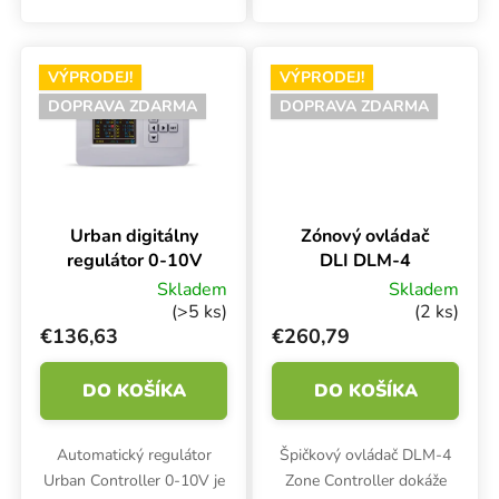
parametre svetla (1400
umol/s) podporujú
vynikajúci rast a najmä
VÝPRODEJ!
VÝPRODEJ!
veľmi úspešnú...
DOPRAVA ZDARMA
DOPRAVA ZDARMA
Urban digitálny
Zónový ovládač
regulátor 0-10V
DLI DLM-4
Skladem
Skladem
(>5 ks)
(2 ks)
€136,63
€260,79
DO KOŠÍKA
DO KOŠÍKA
Automatický regulátor
Špičkový ovládač DLM-4
Urban Controller 0-10V je
Zone Controller dokáže