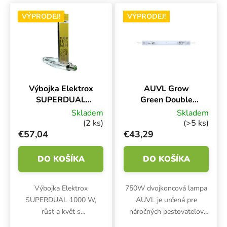
Výpis produktov
VÝPRODEJ!
VÝPRODEJ!
Výbojka Elektrox
AUVL Grow
SUPERDUAL
Green Double
1000 W, růst a
Ended 750W
Skladem
Skladem
květ
400V, HPS DE
(2 ks)
(>5 ks)
výbojka
€57,04
€43,29
DO KOŠÍKA
DO KOŠÍKA
Výbojka Elektrox
750W dvojkoncová lampa
SUPERDUAL 1000 W,
AUVL je určená pre
růst a květ s
náročných pestovateľov
kombinovaným spektrem.
bylín a plodín. Vynikajúce