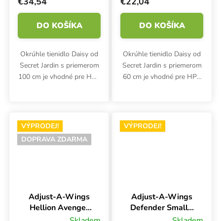
€34,54
€22,04
DO KOŠÍKA
DO KOŠÍKA
Okrúhle tienidlo Daisy od
Okrúhle tienidlo Daisy od
Secret Jardin s priemerom
Secret Jardin s priemerom
100 cm je vhodné pre HPS
60 cm je vhodné pre HPS
lampy alebo CFL lampy s
alebo CFL lampy s
maximálnym výkonom 750
maximálnym výkonom 750
W alebo 1000 W. Výška
W alebo 1000 W. Výška
tienidla je 40 cm.
tienidla je 35 cm.
VÝPRODEJ!
VÝPRODEJ!
DOPRAVA ZDARMA
Adjust-A-Wings
Adjust-A-Wings
Hellion Avenger
Defender Small -
Large DE, veľké
iba krídla
Skladem
Skladem