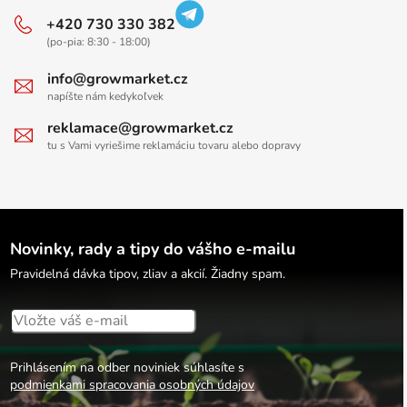
+420 730 330 382
(po-pia: 8:30 - 18:00)
info@growmarket.cz
napíšte nám kedykoľvek
reklamace@growmarket.cz
tu s Vami vyriešime reklamáciu tovaru alebo dopravy
Novinky, rady a tipy do vášho e-mailu
Pravidelná dávka tipov, zliav a akcií. Žiadny spam.
Prihlásením na odber noviniek súhlasíte s
podmienkami spracovania osobných údajov