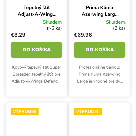
Tepelný štít
Prima Klima
Adjust-A-Wings
Azerwing Large
Defender Large
LA75-A, veľké
Skladem
Skladem
Super Spreader
tienidlo pre dve
(>5 ks)
(2 ks)
lampy
€8,29
€69,96
DO KOŠÍKA
DO KOŠÍKA
Kovový tepelný štít Super
Profesionálne tienidlo
Spreader, tepelný štít pre
Prima Klima Azerwing
Adjust-A-Wings Defender
Large je vhodné pre dve
Large. Perforácia
HPS alebo MH 600W
rozptyľuje svetlo, znižuje
lampy. Maximálne rozmery
teplo a chráni pred
75x95 cm. Dve zásuvky,
spálením vrcholkov bylín.
dve zásuvky. Odrazivosť 86
VÝPRODEJ!
VÝPRODEJ!
%.