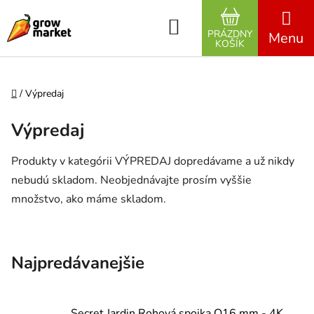
Prejsť na obsah
Hľadať
PRÁZDNY
NÁKUPNÝ K
KOŠÍK
Domov
/
Výpredaj
Výpredaj
Produkty v kategórii VÝPREDAJ dopredávame a už nikdy
nebudú skladom. Neobjednávajte prosím vyššie
množstvo, ako máme skladom.
Najpredávanejšie
Secret Jardin Rohová spojka O16 mm - 4K