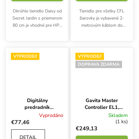
Okrúhle tienidlo Daisy od
Tienidlo pre všetky CFL
Secret Jardin s priemerom
žiarovky je vybavené 2-
80 cm je vhodné pre HPS
metrovým káblom do
a CMH lampy s
zásuvky, úchytkami na
maximálnym výkonom 750
jednoduchú inštaláciu a
W. Výška tienidla 37 cm
praktickým vypínačom.
Rozmery 47x34x14,7 cm.
VÝPRODEJ!
VÝPRODEJ!
DOPRAVA ZDARMA
Digitálny
Gavita Master
predradník
Controller EL1,
Lumatek 250W
regulátor
Vyprodáno
Skladem
240V
osvetlenia
(1 ks)
€77,46
€249,13
DETAIL