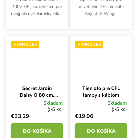
400V DE je určené len pre
osvetlenie DE a tienidlá
dvojpäticové žiarovky. Má 4
Adjust-A-Wings.
metre dlhý kábel IEC.
Obojstranná zásuvka so
Povrch kladiva zaručuje
zásuvkou vrátane kábla
štandardnú odrazivosť
IEC a sady skrutiek.
približne 90 %.
VÝPRODEJ!
VÝPRODEJ!
Secret Jardin
Tienidlo pre CFL
Daisy O 80 cm,
lampy s káblom
tienidlo pre CMH
Skladem
Skladem
a HPS
(>5 ks)
(>5 ks)
€33,29
€19,96
DO KOŠÍKA
DO KOŠÍKA