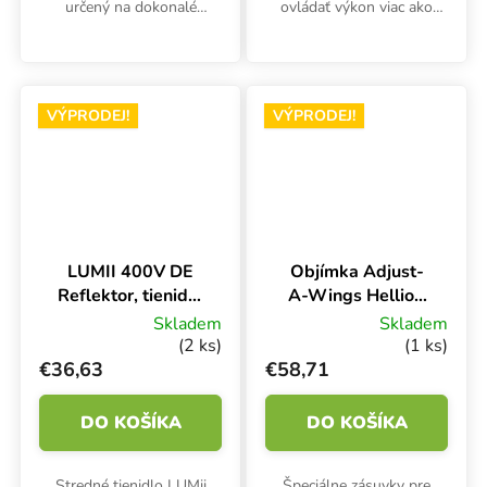
určený na dokonalé
ovládať výkon viac ako
riadenie 1 až 100 svietidiel.
1000 kompletných
Inteligentný systém
svietidiel od spoločnosti
umožňuje ovplyvňovať
DLI. Úplná kontrola nad
osvetlenie podľa fázy
osvetlením, maximálna
VÝPRODEJ!
VÝPRODEJ!
rastliny.
bezpečnosť,...
LUMII 400V DE
Objímka Adjust-
Reflektor, tienidlo
A-Wings Hellion
s káblom IEC
pre dvojpäticové
Skladem
Skladem
svietidlá, s
(2 ks)
(1 ks)
káblom IEC a
€36,63
€58,71
skrutkami
DO KOŠÍKA
DO KOŠÍKA
Stredné tienidlo LUMii
Špeciálne zásuvky pre