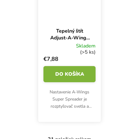
Tepelný štít
Adjust-A-Wings
Avenger/Enforcer
Skladem
Large Super
(>5 ks)
Spreader
€7,88
DO KOŠÍKA
Nastavenie A-Wings
Super Spreader je
rozptyľovač svetla a
tepelný štít v jednom.
Určené pre veľké tienidlá
Avenger a Enforcer.