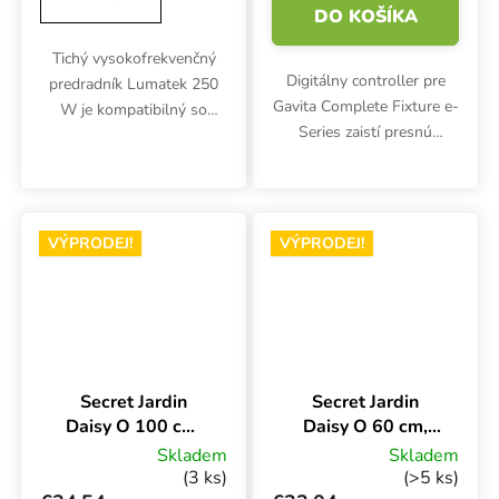
DO KOŠÍKA
Tichý vysokofrekvenčný
Digitálny controller pre
predradník Lumatek 250
Gavita Complete Fixture e-
W je kompatibilný so
Series zaistí presnú
žiarovkami HPS a MH.
reguláciu osvetlenia
Reguluje výkon len pre
byliniek. Súčasťou je
stmievateľné v rozsahu
integrované teplotné čidlo.
150-175-250-275 W.
Jeden výstup pre riadenie...
Bezchybná a dlhotrvajúca...
VÝPRODEJ!
VÝPRODEJ!
Secret Jardin
Secret Jardin
Daisy O 100 cm,
Daisy O 60 cm,
tienidlo pre HPS a
tienidlo pre HPS a
Skladem
Skladem
CFL
CFL
(3 ks)
(>5 ks)