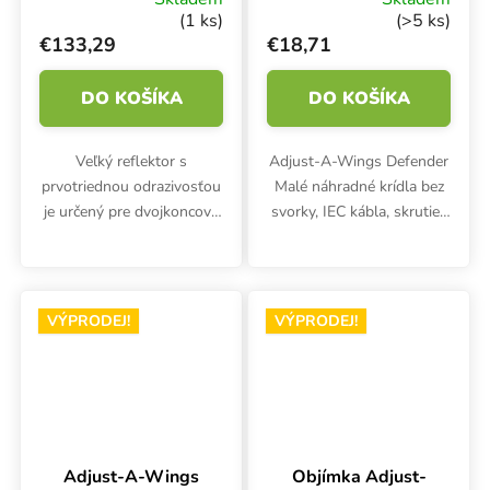
tienidlo pre DE
(1 ks)
(>5 ks)
lampu s tepelným
€133,29
€18,71
štítom
DO KOŠÍKA
DO KOŠÍKA
Veľký reflektor s
Adjust-A-Wings Defender
prvotriednou odrazivosťou
Malé náhradné krídla bez
je určený pre dvojkoncové
svorky, IEC kábla, skrutiek
svietidlá a kompletné
a kábla. Len krídla.
svietidlá Adjust-A-Wings
Hellion. Súčasťou výrobku
je tepelný štít, ako aj
VÝPRODEJ!
VÝPRODEJ!
zásuvka s...
Adjust-A-Wings
Objímka Adjust-