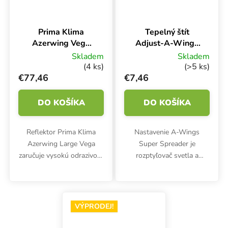
Prima Klima
Tepelný štít
Azerwing Vega
Adjust-A-Wings
Large LA75-V,
Avenger/Enforcer
Skladem
Skladem
veľké tienidlo pre
Medium Super
(4 ks)
(>5 ks)
dve lampy
Spreader
€77,46
€7,46
DO KOŠÍKA
DO KOŠÍKA
Reflektor Prima Klima
Nastavenie A-Wings
Azerwing Large Vega
Super Spreader je
zaručuje vysokú odrazivosť
rozptyľovač svetla a
95 % a je určený pre dve
tepelný štít v jednom.
600W lampy. Maximálne
Určené pre stredné tienidlá
rozpätie tienenia 75x95
Avenger a Enforcer.
cm. Vrátane dvoch
VÝPRODEJ!
zásuviek a zásuviek.