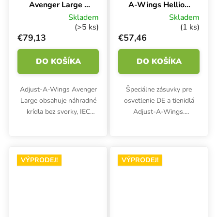
Avenger Large -
A-Wings Hellion
Krídla + tepelný
pre dvojpäticové
Skladem
Skladem
štít Large
svietidlá, s
(>5 ks)
(1 ks)
káblom IEC
€79,13
€57,46
DO KOŠÍKA
DO KOŠÍKA
Adjust-A-Wings Avenger
Špeciálne zásuvky pre
Large obsahuje náhradné
osvetlenie DE a tienidlá
krídla bez svorky, IEC
Adjust-A-Wings.
kábel, skrutky a kábel.
Obojstranná zásuvka so
Veľký tepelný štít je však
zásuvkou vrátane kábla
súčasťou balenia.
IEC, bez súpravy skrutiek.
VÝPRODEJ!
VÝPRODEJ!