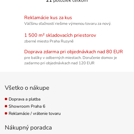
21
položiek celkom
Ovládacie prvky výpisu
Reklamácie kus za kus
Väčšinu sťažností riešime výmenou tovaru za nový.
1 500 m² skladovacích priestorov
zberné miesto Praha Ruzyně
Doprava zdarma pri objednávkach nad 80 EUR
pre balíky v odberných miestach. Doručenie domov je
zadarmo pri objednávkach nad 120 EUR
Zápätie
Všetko o nákupe
Doprava a platba
Showroom Praha 6
Reklamácie / vrátenie tovaru
Nákupný poradca