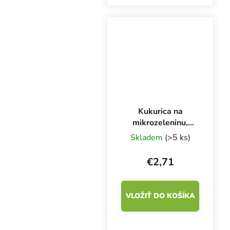
mikrozeleniny. Klíčky sú
bohaté na vitamíny (A,
B1, B2, C, E) a minerály
železo, draslík, vápnik,...
Kukurica na
mikrozeleninu,
100 g
Skladem
(>5 ks)
€2,71
VLOŽIŤ DO KOŠÍKA