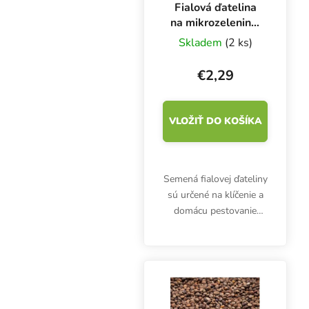
Fialová ďatelina
na mikrozeleninu,
50 g
Skladem
(2 ks)
€2,29
VLOŽIŤ DO KOŠÍKA
Semená fialovej ďateliny
sú určené na klíčenie a
domácu pestovanie
mikrozeleniny. Klíčky sú
bohaté najmä na
vitamíny (A, B, C, E, K) a
minerálne látky fosfor,
železo, kremík,...