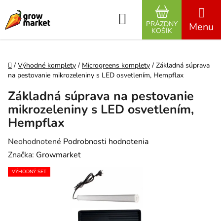
Prejsť na obsah
Hľadať
PRÁZDNY
NÁKUPNÝ K
KOŠÍK
Domov
/
Výhodné komplety
/
Microgreens komplety
/
Základná súprava
na pestovanie mikrozeleniny s LED osvetlením, Hempflax
Základná súprava na pestovanie
mikrozeleniny s LED osvetlením,
Hempflax
Priemerné hodnotenie produktu je 0,0 z 5 hviezdičiek.
Neohodnotené
Podrobnosti hodnotenia
Značka:
Growmarket
VÝHODNÝ SET