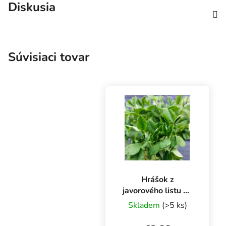
Diskusia
Súvisiaci tovar
Hrášok z
javorového listu na
mikrozeleninu,
Skladem
(>5 ks)
100 g