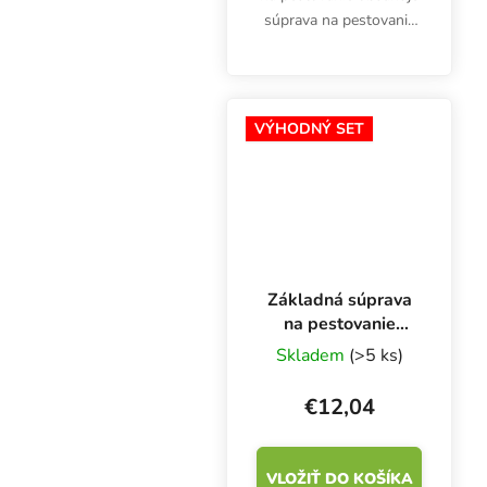
súprava na pestovanie
klíčkov a mikrozeleniny
aj 3 podnosy Garland s
rozmermi 56 × 28 × 3
cm (1 s drenážou) a
VÝHODNÝ SET
pestovateľské médium
z...
Základná súprava
na pestovanie
mikrozeleniny,
Skladem
(>5 ks)
rockwool Grodan
€12,04
VLOŽIŤ DO KOŠÍKA