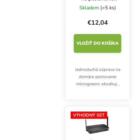
mikrozeleniny,
Skladem
(>5 ks)
Hempflax
€12,04
VLOŽIŤ DO KOŠÍKA
Jednoduchá súprava na
domáce pestovanie
microgreens obsahuje
celkovo 3 podmisky
Garland s rozmermi
56x28x3 cm (z toho 1 s
drenážou) a konopnú
VÝHODNÝ SET
rohož Hempflax s
rozmermi 50x24 cm.