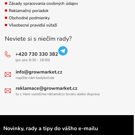
Zásady spracovania osobných údajov
Reklamačný poriadok
Obchodné podmienky
Všeobecné pravidlá súťaží
Neviete si s niečím rady?
+420 730 330 382
(po-pia: 8:30 - 18:00)
info@growmarket.cz
napíšte nám kedykoľvek
reklamace@growmarket.cz
tu s Vami vyriešime reklamáciu tovaru alebo dopravy
Novinky, rady a tipy do vášho e-mailu