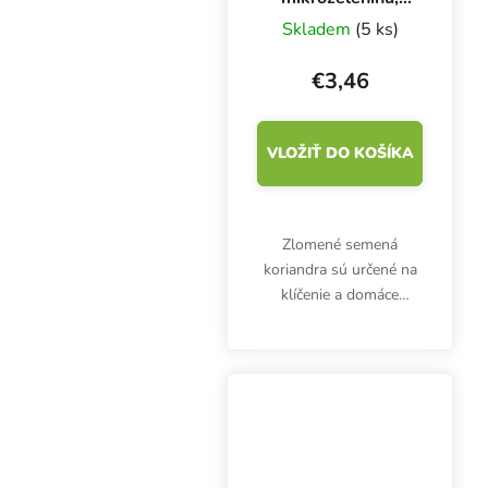
100 g
Skladem
(5 ks)
€3,46
VLOŽIŤ DO KOŠÍKA
Zlomené semená
koriandra sú určené na
klíčenie a domáce
pestovanie
mikrozeleniny. Klíčky sú
bohaté najmä na
vitamíny (A, B1, B2, C).
Balenie obsahuje 100 g
semien.