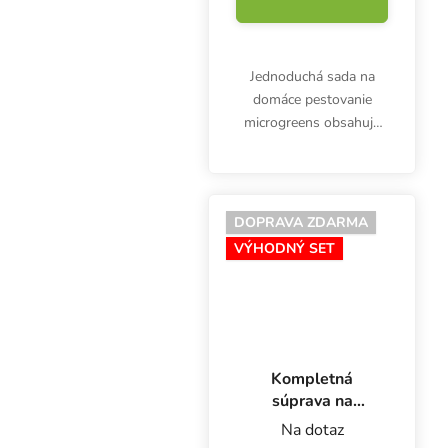
Jednoduchá sada na
domáce pestovanie
microgreens obsahuje
celkovo 3 podmisky
Garland s rozmermi
56x28x3 cm (z toho 1 s
drenážou) a
DOPRAVA ZDARMA
pestovateľské médium z
VÝHODNÝ SET
rockwoolu, Grodan
Cress...
Kompletná
súprava na
pestovanie
Na dotaz
mikrozeleniny,