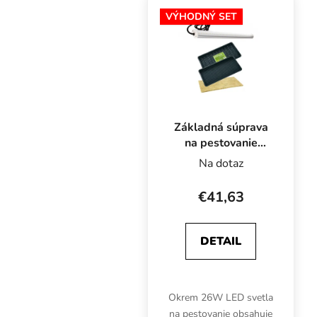
rastlín doma v kuchyni
VÝHODNÝ SET
alebo obývačke.
Osvetlenie LED...
Základná súprava
na pestovanie
mikrozeleniny s
Na dotaz
LED osvetlením,
minerálna vlna
€41,63
Grodan
DETAIL
Okrem 26W LED svetla
na pestovanie obsahuje