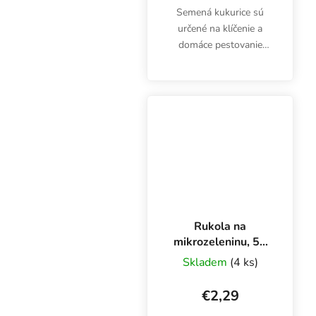
Semená kukurice sú
určené na klíčenie a
domáce pestovanie
mikrozeleniny. Klíčky sú
bohaté najmä na
mastné kyseliny,
vitamíny A, B, C, E a
minerály horčík, vápnik,
železo, meď....
Rukola na
mikrozeleninu, 50
g
Skladem
(4 ks)
€2,29