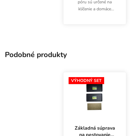
póru sú určené na
klíčenie a domáce
pestovanie
mikrozeleniny. Klíčky sú
bohaté najmä na
vitamíny (A, B1, B6, C,
E), betakarotén, luteín a
minerály draslík,...
Podobné produkty
VÝHODNÝ SET
Základná súprava
na pestovanie