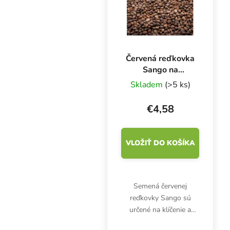
Červená reďkovka
Sango na
mikrozeleninu, 50
Skladem
(>5 ks)
g
€4,58
VLOŽIŤ DO KOŠÍKA
Semená červenej
reďkovky Sango sú
určené na klíčenie a
domácu pestovanie