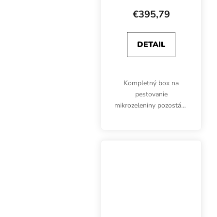
60x40x200 cm
€395,79
DETAIL
Kompletný box na
pestovanie
mikrozeleniny pozostáva
z päťúrovňového
rozmnožovacieho
zariadenia ProBox,
osvetlenia GENT G-LED
s modrým spektrom,
plastových vaničiek,...