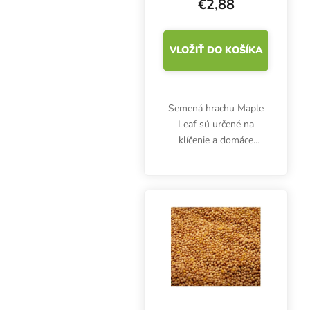
€2,88
VLOŽIŤ DO KOŠÍKA
Semená hrachu Maple
Leaf sú určené na
klíčenie a domáce
pestovanie
mikrozeleniny. Výhonky
sú bohaté najmä na
bielkoviny, vitamíny (A,
B1, B2, B6, C, D, E) a
minerály draslík,...