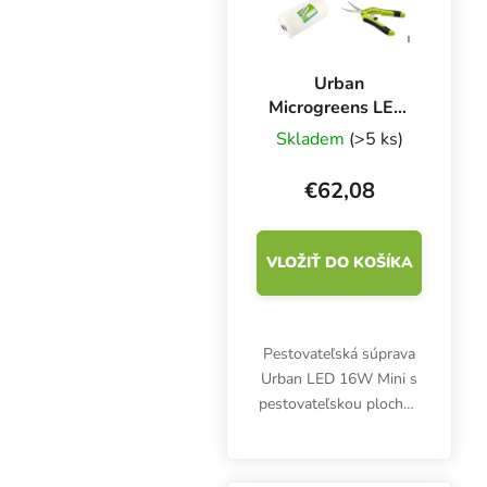
Urban
Microgreens LED,
16 W, 6400K, s
Skladem
(>5 ks)
netkanou textíliou
a nožnicami
€62,08
VLOŽIŤ DO KOŠÍKA
Pestovateľská súprava
Urban LED 16W Mini s
pestovateľskou plochou
30 × 15 cm je ideálna na
pestovanie
mikroklíčnolistových