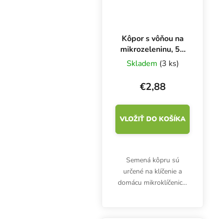
Kôpor s vôňou na
mikrozeleninu, 50
g
Skladem
(3 ks)
€2,88
VLOŽIŤ DO KOŠÍKA
Semená kôpru sú
určené na klíčenie a
domácu mikroklíčenicu.
Klíčky sú bohaté najmä
na vitamíny (A, B6, C) a
minerály horčík, vápnik a