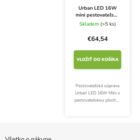
Urban LED 16W
mini pestovateľská
súprava pre
Skladem
(>5 ks)
mikrozeleninu
6400K
€64,54
VLOŽIŤ DO KOŠÍKA
Pestovateľská súprava
Urban LED 16W Mini s
pestovateľskou plochou
30 × 15 cm je ideálna na
pestovanie
mikroklíčnolistových
Zápätie
rastlín doma v kuchyni
alebo obývačke.
Všetko o nákupe