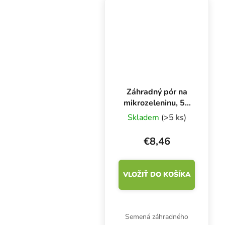
železo. Balenie obsahuje
50 g semien.
Záhradný pór na
mikrozeleninu, 50
g
Skladem
(>5 ks)
€8,46
VLOŽIŤ DO KOŠÍKA
Semená záhradného