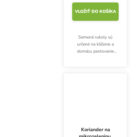
VLOŽIŤ DO KOŠÍKA
Semená rukoly sú
určené na klíčenie a
domácu pestovanie
mikrozeleniny. Klíčky sú
bohaté najmä na
vitamíny (A, C, F, B) a
minerály zinok, fosfor,
meď, draslík, vápnik,
horčík a...
Koriander na
mikrozeleninu,